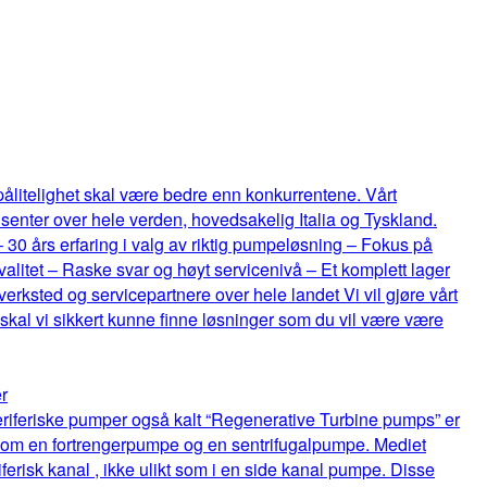
 pålitelighet skal være bedre enn konkurrentene. Vårt
senter over hele verden, hovedsakelig Italia og Tyskland.
 – 30 års erfaring i valg av riktig pumpeløsning – Fokus på
itet – Raske svar og høyt servicenivå – Et komplett lager
rksted og servicepartnere over hele landet Vi vil gjøre vårt
 skal vi sikkert kunne finne løsninger som du vil være være
r
riferiske pumper også kalt “Regenerative Turbine pumps” er
lom en fortrengerpumpe og en sentrifugalpumpe. Mediet
ferisk kanal , ikke ulikt som i en side kanal pumpe. Disse