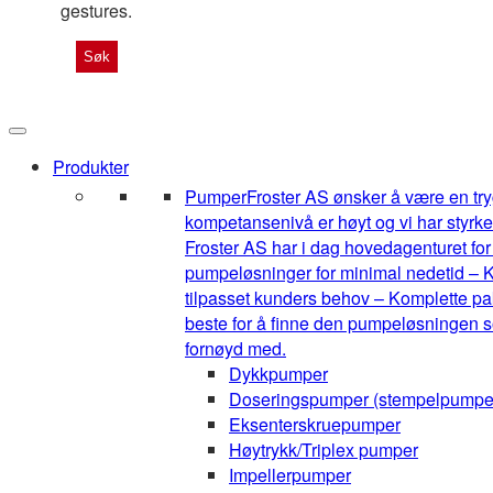
gestures.
Produkter
Pumper
Froster AS ønsker å være en tryg
kompetansenivå er høyt og vi har styrke
Froster AS har i dag hovedagenturet for 1
pumpeløsninger for minimal nedetid – K
tilpasset kunders behov – Komplette pak
beste for å finne den pumpeløsningen so
fornøyd med.
Dykkpumper
Doseringspumper (stempelpumpe
Eksenterskruepumper
Høytrykk/Triplex pumper
Impellerpumper