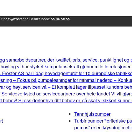
t
:
post@froster.no
Sentralbord
:
55 36 58 55
g samarbeidspartner, der kvalitet, pris, service, punktlighet og
øyt og vi har styrket kompetansekraft gjennom tette relasjoner
 Froster AS har i dag hovedagenturet for 10 europeiske fabrikker, 
eløsning – Fokus på pumpeløsninger for minimal nedetid – Konku
r og høyt servicenivå – Et komplett lager tilpasset kunders b
 Serviceverksted og servicepartnere over hele landet Vi vil gjøre
behov! Si oss derfor hva ditt behov er, så skal vi sikkert kunne
Tannhjulspumper
r)
Turbinpumper
Periferiske p
pumps” er en krysning mel