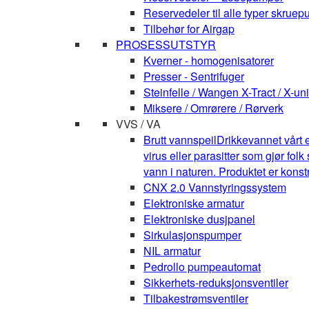
Reservedeler til alle typer skruepu
Tilbehør for Airgap
PROSESSUTSTYR
Kverner - homogenisatorer
Presser - Sentrifuger
Steinfelle / Wangen X-Tract / X-uni
Miksere / Omrørere / Rørverk
VVS / VA
Brutt vannspeil
Drikkevannet vårt e
virus eller parasitter som gjør fo
vann i naturen. Produktet er kons
CNX 2.0 Vannstyringssystem
Elektroniske armatur
Elektroniske dusjpanel
Sirkulasjonspumper
NIL armatur
Pedrollo pumpeautomat
Sikkerhets-reduksjonsventiler
Tilbakestrømsventiler