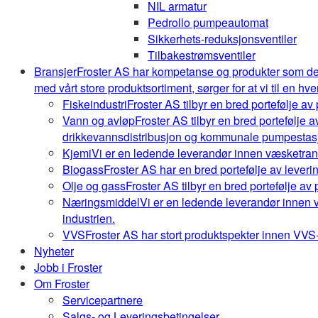
NIL armatur
Pedrollo pumpeautomat
Sikkerhets-reduksjonsventiler
Tilbakestrømsventiler
Bransjer
Froster AS har kompetanse og produkter som de
med vårt store produktsortiment, sørger for at vi til en hve
Fiskeindustri
Froster AS tilbyr en bred portefølje av
Vann og avløp
Froster AS tilbyr en bred portefølje
drikkevannsdistribusjon og kommunale pumpestasj
Kjemi
Vi er en ledende leverandør innen væsketrans
Biogass
Froster AS har en bred portefølje av leveri
Olje og gass
Froster AS tilbyr en bred portefølje av
Næringsmiddel
Vi er en ledende leverandør innen 
industrien.
VVS
Froster AS har stort produktspekter innen VVS-b
Nyheter
Jobb i Froster
Om Froster
Servicepartnere
Salgs- og Leveringsbetingelser