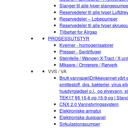
Slanger til alle typer slangepumpe
Reservedeler til alle typer Luft
Reservedeler – Lobepumper
Reservedeler til alle typer skruepu
Tilbehør for Airgap
PROSESSUTSTYR
Kverner - homogenisatorer
Presser - Sentrifuger
Steinfelle / Wangen X-Tract / X-uni
Miksere / Omrørere / Rørverk
VVS / VA
Brutt vannspeil
Drikkevannet vårt e
smittestoff, dvs. bakterier, virus 
husdyrgjødsel o.l., og elvevann, s
TEK17 §§ 15-6 og 15-9 og i Stan
CNX 2.0 Vannstyringssystem
Elektroniske armatur
Elektroniske dusjpanel
Sirkulasjonspumper