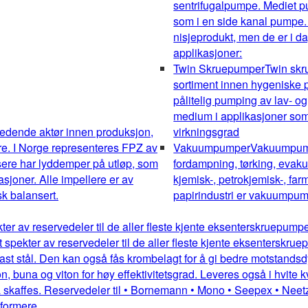
sentrifugalpumpe. Mediet pum
som i en side kanal pumpe.
nisjeprodukt, men de er i da
applikasjoner:
Twin Skruepumper
Twin sk
sortiment innen hygeniske pu
pålitelig pumping av lav- og
medium i applikasjoner som 
edende aktør innen produksjon,
virkningsgrad
re. I Norge representeres FPZ av
Vakuumpumper
Vakuumpumpe
sere har lyddemper på utløp, som
fordampning, tørking, evakue
kasjoner. Alle impellere er av
kjemisk-, petrokjemisk-, farm
k balansert.
papirindustri er vakuumpump
kter av reservedeler til de aller fleste kjente eksenterskruepum
dt spekter av reservedeler til de aller fleste kjente eksentersk
st stål. Den kan også fås krombelagt for å gi bedre motstandsdykt
 buna og viton for høy effektivitetsgrad. Leveres også i hvite kv
 skaffes. Reservedeler til • Bornemann • Mono • Seepex • Neetz
mformere