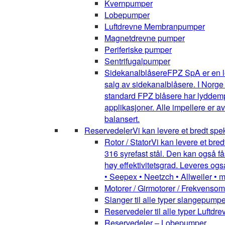
Kvernpumper
Lobepumper
Luftdrevne Membranpumper
Magnetdrevne pumper
Periferiske pumper
Sentrifugalpumper
Sidekanalblåsere
FPZ SpA er en l
salg av sidekanalblåsere. I Norge
standard FPZ blåsere har lyddemper
applikasjoner. Alle impellere er 
balansert.
Reservedeler
Vi kan levere et bredt spe
Rotor / Stator
Vi kan levere et bred
316 syrefast stål. Den kan også få
høy effektivitetsgrad. Leveres ogs
• Seepex • Neetzch • Allweiler • 
Motorer / Girmotorer / Frekvenso
Slanger til alle typer slangepumpe
Reservedeler til alle typer Luft
Reservedeler – Lobepumper