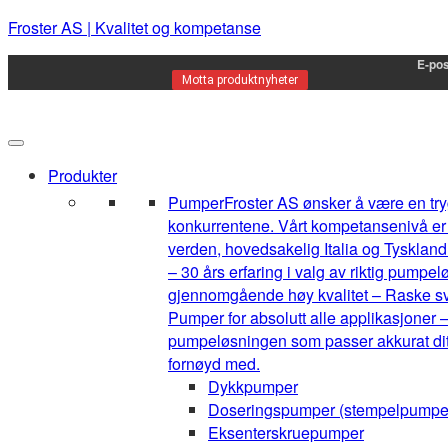
Froster AS | Kvalitet og kompetanse
E-pos
Motta produktnyheter
Produkter
Pumper
Froster AS ønsker å være en tryg
konkurrentene. Vårt kompetansenivå er h
verden, hovedsakelig Italia og Tyskland.
– 30 års erfaring i valg av riktig pump
gjennomgående høy kvalitet – Raske sva
Pumper for absolutt alle applikasjoner –
pumpeløsningen som passer akkurat ditt 
fornøyd med.
Dykkpumper
Doseringspumper (stempelpumpe
Eksenterskruepumper