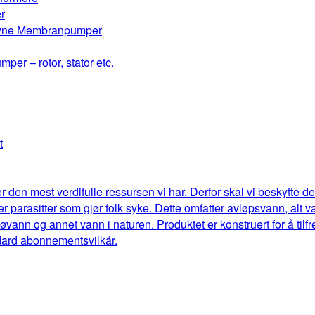
r
drevne Membranpumper
mper – rotor, stator etc.
t
r den mest verdifulle ressursen vi har. Derfor skal vi beskytte 
eller parasitter som gjør folk syke. Dette omfatter avløpsvann, al
jøvann og annet vann i naturen. Produktet er konstruert for å til
dard abonnementsvilkår.