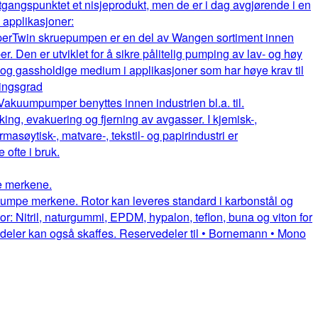
gangspunktet et nisjeprodukt, men de er i dag avgjørende i en
e applikasjoner:
per
Twin skruepumpen er en del av Wangen sortiment innen
. Den er utviklet for å sikre pålitelig pumping av lav- og høy
e og gassholdige medium i applikasjoner som har høye krav til
ningsgrad
Vakuumpumper benyttes innen industrien bl.a. til.
king, evakuering og fjerning av avgasser. I kjemisk-,
rmasøytisk-, matvare-, tekstil- og papirindustri er
fte i bruk.
pe merkene.
uepumpe merkene. Rotor kan leveres standard i karbonstål og
or: Nitril, naturgummi, EPDM, hypalon, teflon, buna og viton for
itedeler kan også skaffes. Reservedeler til • Bornemann • Mono