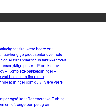
 pålitelighet skal være bedre enn
 til uavhengige produsenter over hele
og er forhandler for 30 fabrikker totalt.
rransedyktige priser – Produkter av
ehov – Komplette pakkeløsninger –
 vårt beste for å finne den
 finne løsninger som du vil være være
umper også kalt “Regenerative Turbine
lom en fortrengerpumpe og en