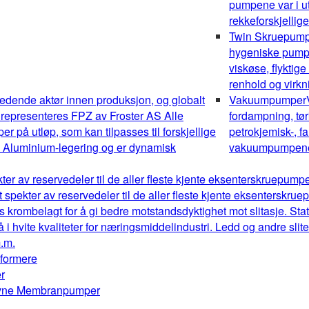
pumpene var i ut
rekkeforskjellig
Twin Skruepum
hygeniske pumper
viskøse, flyktig
renhold og virk
edende aktør innen produksjon, og globalt
Vakuumpumper
 representeres FPZ av Froster AS Alle
fordampning, tør
 på utløp, som kan tilpasses til forskjellige
petrokjemisk-, fa
av Aluminium-legering og er dynamisk
vakuumpumpene o
kter av reservedeler til de aller fleste kjente eksenterskruepum
t spekter av reservedeler til de aller fleste kjente eksenterskr
s krombelagt for å gi bedre motstandsdyktighet mot slitasje. Stat
å i hvite kvaliteter for næringsmiddelindustri. Ledd og andre sl
m.m.
mformere
r
drevne Membranpumper