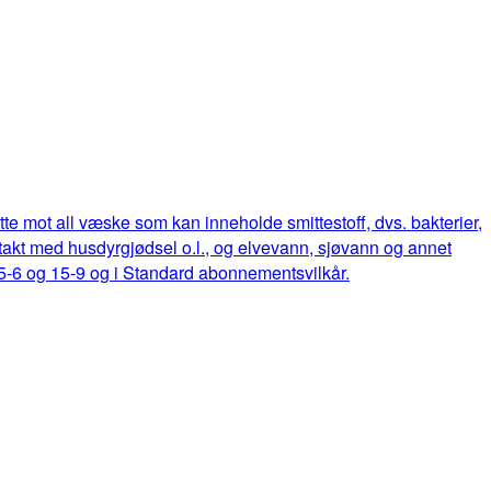
ette mot all væske som kan inneholde smittestoff, dvs. bakterier,
ontakt med husdyrgjødsel o.l., og elvevann, sjøvann og annet
15-6 og 15-9 og i Standard abonnementsvilkår.