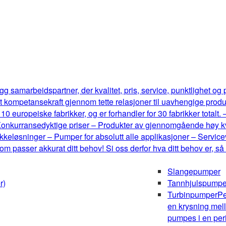
g samarbeidspartner, der kvalitet, pris, service, punktlighet og
t kompetansekraft gjennom tette relasjoner til uavhengige produ
0 europeiske fabrikker, og er forhandler for 30 fabrikker totalt.
onkurransedyktige priser – Produkter av gjennomgående høy kval
keløsninger – Pumper for absolutt alle applikasjoner – Serviceve
m passer akkurat ditt behov! Si oss derfor hva ditt behov er, så
Slangepumper
r)
Tannhjulspumpe
Turbinpumper
Pe
en krysning mel
pumpes i en peri