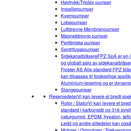
Høytrykk/Triplex pumper
Impellerpumper
Kvernpumper
Lobepumper
Luftdrevne Membranpumper
Magnetdrevne pumper
Periferiske pumper
Sentrifugalpumper
Sidekanalblåsere
FPZ SpA er en l
og globalt salg av sidekanalblåse
Froster AS Alle standard FPZ blå
kan tilpasses til forskjellige appli
Aluminium-legering og er dynamis
Slangepumper
Reservedeler
Vi kan levere et bredt spe
Rotor / Stator
Vi kan levere et bre
standard i karbonstål og 316 syrefa
naturgummi, EPDM, hypalon, teflon,
Ledd og andre slitedeler kan også
Motorer / Girmotorer / Frekvenso