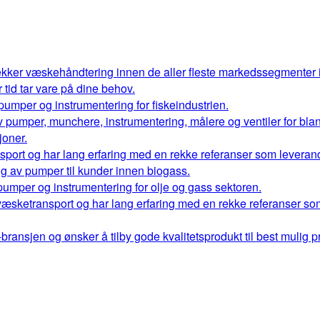
kker væskehåndtering innen de aller fleste markedssegmenter
r tid tar vare på dine behov.
 pumper og instrumentering for fiskeindustrien.
 av pumper, munchere, instrumentering, målere og ventiler for bl
oner.
port og har lang erfaring med en rekke referanser som leverand
ng av pumper til kunder innen biogass.
 pumper og instrumentering for olje og gass sektoren.
væsketransport og har lang erfaring med en rekke referanser so
ransjen og ønsker å tilby gode kvalitetsprodukt til best mulig pr