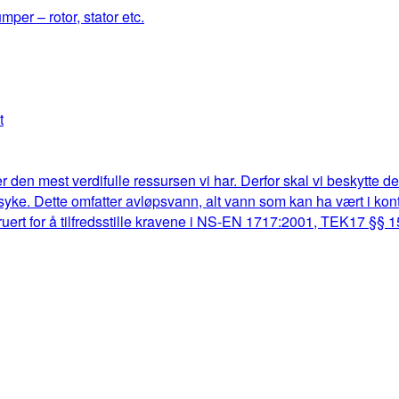
mper – rotor, stator etc.
t
r den mest verdifulle ressursen vi har. Derfor skal vi beskytte d
lk syke. Dette omfatter avløpsvann, alt vann som kan ha vært i k
truert for å tilfredsstille kravene i NS-EN 1717:2001, TEK17 §§ 