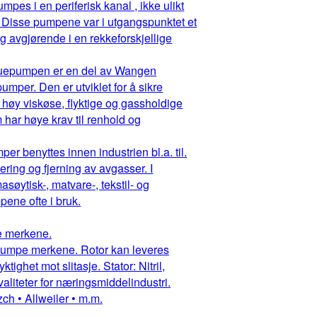
pes i en periferisk kanal , ikke ulikt
 Disse pumpene var i utgangspunktet et
g avgjørende i en rekkeforskjellige
ruepumpen er en del av Wangen
mper. Den er utviklet for å sikre
 høy viskøse, flyktige og gassholdige
har høye krav til renhold og
r benyttes innen industrien bl.a. til.
ring og fjerning av avgasser. I
asøytisk-, matvare-, tekstil- og
ene ofte i bruk.
pe merkene.
ruepumpe merkene. Rotor kan leveres
ighet mot slitasje. Stator: Nitril,
aliteter for næringsmiddelindustri.
ch • Allweiler • m.m.