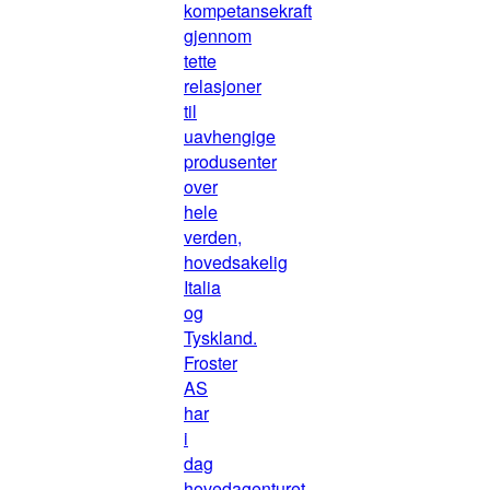
kompetansekraft
gjennom
tette
relasjoner
til
uavhengige
produsenter
over
hele
verden,
hovedsakelig
Italia
og
Tyskland.
Froster
AS
har
i
dag
hovedagenturet