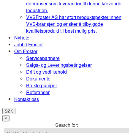
referanser som leverandør til denne krevende
industrien.
VVS
Froster AS har stort produktspekter innen
VVS-bransjen og ønsker å tilby gode
kvalitetsprodukt til best mulig pris.
Nyheter
Jobb i Froster
Om Froster
Servicepartnere
Salgs- og Leveringsbetingelser
Drift og vedlikehold
Dokumenter
Brukte pumper
Referanser
Kontakt oss
SØK
×
Search for: