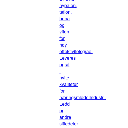
hypalon,
teflon,
buna
og
viton
for
høy
effektivitetsgrad.
Leveres
også
i
hvite
kvaliteter
for
næringsmiddelindustri.
Ledd
og
andre
slitedeler