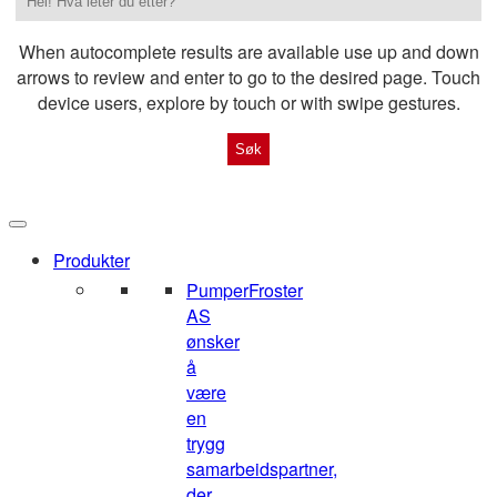
When autocomplete results are available use up and down
arrows to review and enter to go to the desired page. Touch
device users, explore by touch or with swipe gestures.
Produkter
Pumper
Froster
AS
ønsker
å
være
en
trygg
samarbeidspartner,
der