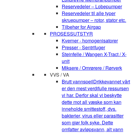
Reservedeler – Lobepumper
Reservedeler til alle typer
skruepumper – rotor, stator etc.
Tilbehør for Airgap
PROSESSUTSTYR
Kverner - homogenisatorer
Presser - Sentrifuger
Steinfelle / Wangen X-Tract / X-
unit
Miksere / Omrørere / Rørverk
VVS / VA
Brutt vannspeil
Drikkevannet vårt
er den mest verdifulle ressursen
vi har. Derfor skal vi beskytte
dette mot all væske som kan
inneholde smittestoff, dvs.
bakterier, virus eller parasitter
som gjør folk syke. Dette
omfatter avløpsvann, alt vann