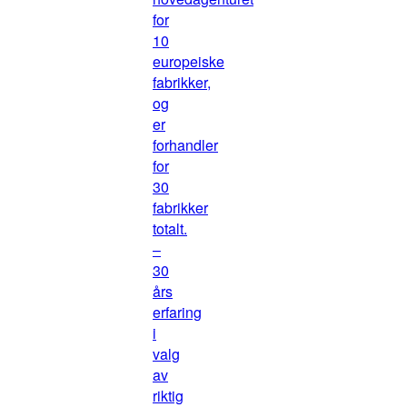
for
10
europeiske
fabrikker,
og
er
forhandler
for
30
fabrikker
totalt.
–
30
års
erfaring
i
valg
av
riktig