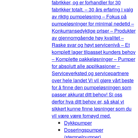
fabrikker, og er forhandler for 30
fabrikker totalt. – 30 års erfaring i valg
av riktig pumpeløsning – Fokus på
pumpeløsninger for minimal nedetid –
Konkurransedyktige priser – Produkter
av gjennomgående høy kvalitet –
Raske svar og høyt servicenivå – Et
komplett lager tilpasset kunders behov
– Komplette pakkeløsninger – Pumper
for absolutt alle applikasjoner –
Serviceverksted og servicepartnere
over hele landet Vi vil gjøre vårt beste
for å finne den pumpeløsningen som
passer akkurat ditt behov! Si oss
derfor hva ditt behov er, så skal vi
sikkert kunne finne løsninger som du
vil være være fornøyd med.
Dykkpumper
Doseringspumper
(stempelpumper)