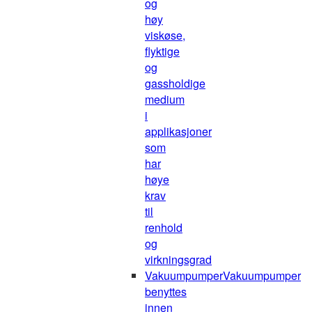
og
høy
viskøse,
flyktige
og
gassholdige
medium
i
applikasjoner
som
har
høye
krav
til
renhold
og
virkningsgrad
Vakuumpumper
Vakuumpumper
benyttes
innen