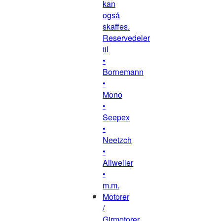
kan
også
skaffes.
Reservedeler
til
•
Bornemann
•
Mono
•
Seepex
•
Neetzch
•
Allweiler
•
m.m.
Motorer
/
Girmotorer