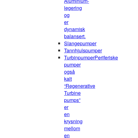
Aluminium-
legering
og
er
dynamisk
balansert.
Slangepumper
Tannhjulspumper
Turbinpumper
Periferiske
pumper
også
kalt
“Regenerative
Turbine
pumps”
er
en
krysning
mellom
en