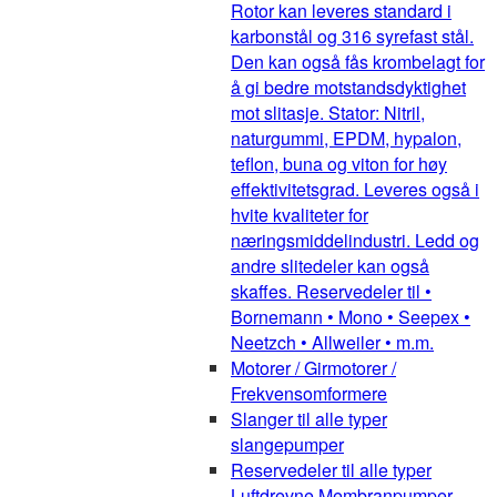
Rotor kan leveres standard i
karbonstål og 316 syrefast stål.
Den kan også fås krombelagt for
å gi bedre motstandsdyktighet
mot slitasje. Stator: Nitril,
naturgummi, EPDM, hypalon,
teflon, buna og viton for høy
effektivitetsgrad. Leveres også i
hvite kvaliteter for
næringsmiddelindustri. Ledd og
andre slitedeler kan også
skaffes. Reservedeler til •
Bornemann • Mono • Seepex •
Neetzch • Allweiler • m.m.
Motorer / Girmotorer /
Frekvensomformere
Slanger til alle typer
slangepumper
Reservedeler til alle typer
Luftdrevne Membranpumper