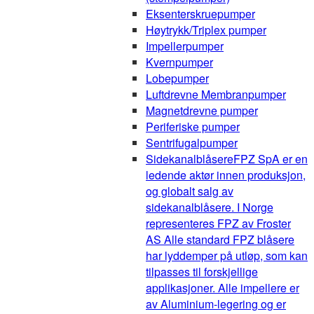
Eksenterskruepumper
Høytrykk/Triplex pumper
Impellerpumper
Kvernpumper
Lobepumper
Luftdrevne Membranpumper
Magnetdrevne pumper
Periferiske pumper
Sentrifugalpumper
Sidekanalblåsere
FPZ SpA er en
ledende aktør innen produksjon,
og globalt salg av
sidekanalblåsere. I Norge
representeres FPZ av Froster
AS Alle standard FPZ blåsere
har lyddemper på utløp, som kan
tilpasses til forskjellige
applikasjoner. Alle impellere er
av Aluminium-legering og er