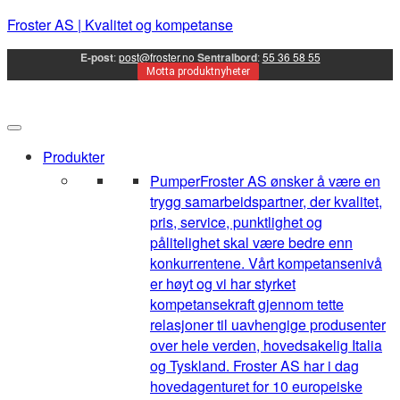
Froster AS | Kvalitet og kompetanse
E-post
:
post@froster.no
Sentralbord
:
55 36 58 55
Motta produktnyheter
Produkter
Pumper
Froster AS ønsker å være en
trygg samarbeidspartner, der kvalitet,
pris, service, punktlighet og
pålitelighet skal være bedre enn
konkurrentene. Vårt kompetansenivå
er høyt og vi har styrket
kompetansekraft gjennom tette
relasjoner til uavhengige produsenter
over hele verden, hovedsakelig Italia
og Tyskland. Froster AS har i dag
hovedagenturet for 10 europeiske