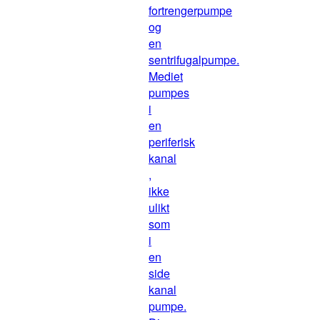
fortrengerpumpe
og
en
sentrifugalpumpe.
Mediet
pumpes
i
en
periferisk
kanal
,
ikke
ulikt
som
i
en
side
kanal
pumpe.