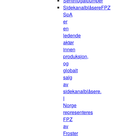
Sentrifugalpumper
Sidekanalblåsere
FPZ
SpA
er
en
ledende
aktør
innen
produksjon,
og
globalt
salg
av
sidekanalblåsere.
I
Norge
representeres
FPZ
av
Froster