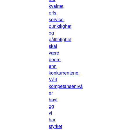
kvalitet,
pris,
service,
punktlighet
og
pålitelighet
skal
være
bedre
enn
konkurrentene.
Vårt
kompetansenivå
er
høyt
og
vi
har
styrket