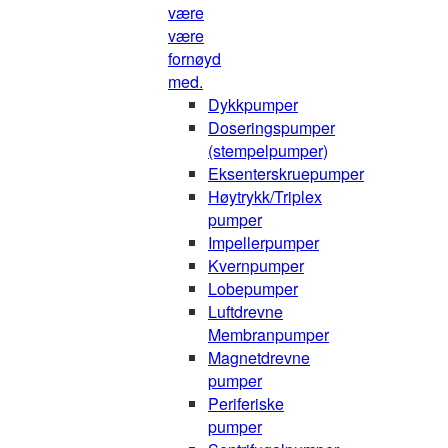
være
være
fornøyd
med.
Dykkpumper
Doseringspumper
(stempelpumper)
Eksenterskruepumper
Høytrykk/Triplex
pumper
Impellerpumper
Kvernpumper
Lobepumper
Luftdrevne
Membranpumper
Magnetdrevne
pumper
Periferiske
pumper