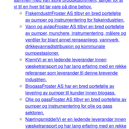
vi til en hver tid tar vare på dine behov.
Fiskeindustri
Froster AS tilbyr en bred portefølje
av pumper og instrumentering for fiskeindustrien.
Vann og avløp
Froster AS tilbyr en bred portefølje
av pumper, munchere, instrumentering, målere og
ventiler for blant annet renseanlegg, vannverk,
drikkevannsdistribusjon og kommunale
pumpestasjoner.
Kjemi
Vi er en ledende leverandør innen
væsketransport og har lang erfaring med en rekke
referanser som leverandør til denne krevende
industrien.
Biogass
Froster AS har en bred portefølje av
levering av pumper til kunder innen biogass.
Olje og gass
Froster AS tilbyr en bred portefølje av
pumper og instrumentering for olje og gass
sektoren.
Næringsmiddel
Vi er en ledende leverandør innen
væsketransport og har lang erfaring med en rekke