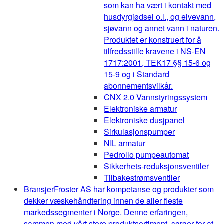
som kan ha vært i kontakt med
husdyrgjødsel o.l., og elvevann,
sjøvann og annet vann i naturen.
Produktet er konstruert for å
tilfredsstille kravene i NS-EN
1717:2001, TEK17 §§ 15-6 og
15-9 og i Standard
abonnementsvilkår.
CNX 2.0 Vannstyringssystem
Elektroniske armatur
Elektroniske dusjpanel
Sirkulasjonspumper
NIL armatur
Pedrollo pumpeautomat
Sikkerhets-reduksjonsventiler
Tilbakestrømsventiler
Bransjer
Froster AS har kompetanse og produkter som
dekker væskehåndtering innen de aller fleste
markedssegmenter i Norge. Denne erfaringen,
sammen med vårt store produktsortiment, sørger for at