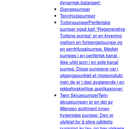
dynamisk balansert.
Slangepumper
Tannhjulspumper
Turbinpumper
Periferiske
pumper også kalt “Regenerative
Turbine pumps” er en krysning
mellom en fortrengerpumpe og
en sentrifugalpumpe. Mediet
pumpes i en periferisk kanal ,
ikke ulikt som i en side kanal
pumpe. Disse pumpene var i
utgangspunktet et nisjeprodukt,
men de er i dag avgjørende i en
rekkeforskjellige applikasjoner:
Twin Skruepumper
Twin
skruepumpen er en del av
Wangen sortiment innen
hygeniske pumper. Den er
utviklet for å sikre pålitelig
pumping av lav- og høy viskøse,