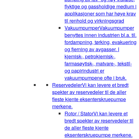
flyktige og gassholdige medium i
applikasjoner som har høye krav
til renhold og virkningsgrad
Vakuumpumper
Vakuumpumper
benyttes innen industrien bl.a. til.
fordampning, tørking, evakuering
og fjerning av avgasser. I
kjemisk-, petrokjemisk-,
farmasøytisk-, matvare-, tekstil-
og papirindustri er
vakuumpumpene ofte i bruk.
Reservedeler
Vi kan levere et bredt
spekter av reservedeler til de aller
fleste kjente eksenterskruepumpe
merkene.
Rotor / Stator
Vi kan levere et
bredt spekter av reservedeler til
de aller fleste kjente
eksenterskruepumpe merkene.