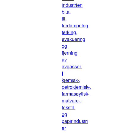
industrien
bl.a.
til.
fordampning,
tørking,
evakuering
og
fjerning
av
avgasser.
I
kjemisk-,
petrokjemisk-,
farmasøytisk-,
matvare-,
tekstil-
og
papirindustri
er