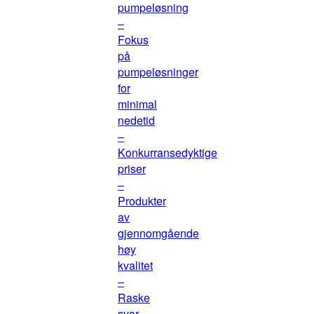
pumpeløsning
–
Fokus
på
pumpeløsninger
for
minimal
nedetid
–
Konkurransedyktige
priser
–
Produkter
av
gjennomgående
høy
kvalitet
–
Raske
svar