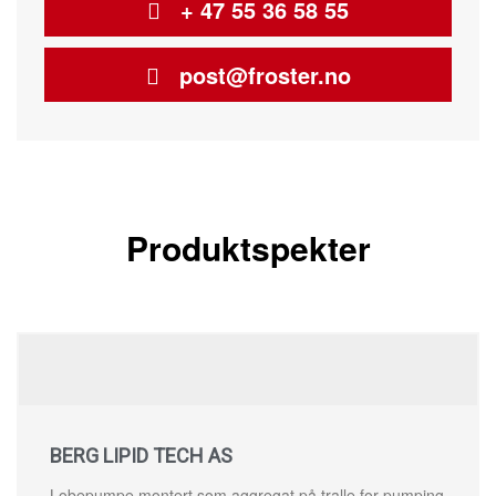
+ 47 55 36 58 55
post@froster.no
Produktspekter
BERG LIPID TECH AS
Lobepumpe montert som aggregat på tralle for pumping