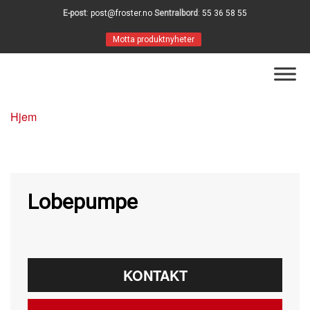
E-post
:
post@froster.no
Sentralbord
:
55 36 58 55
Motta produktnyheter
Hjem
Lobepumpe
KONTAKT