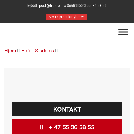
E-post
:
post@froster.no
Sentralbord
:
55 36 58 55
Motta produktnyheter
Hjem
Enroll Students
KONTAKT
+ 47 55 36 58 55