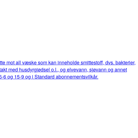
ette mot all væske som kan inneholde smittestoff, dvs. bakterier,
ontakt med husdyrgjødsel o.l., og elvevann, sjøvann og annet
15-6 og 15-9 og i Standard abonnementsvilkår.