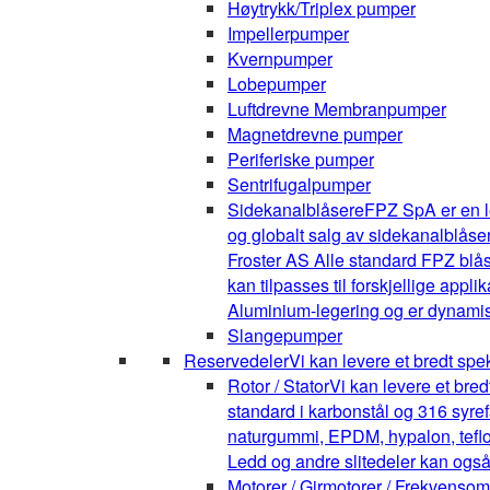
Høytrykk/Triplex pumper
Impellerpumper
Kvernpumper
Lobepumper
Luftdrevne Membranpumper
Magnetdrevne pumper
Periferiske pumper
Sentrifugalpumper
Sidekanalblåsere
FPZ SpA er en l
og globalt salg av sidekanalblåse
Froster AS Alle standard FPZ blå
kan tilpasses til forskjellige appli
Aluminium-legering og er dynamis
Slangepumper
Reservedeler
Vi kan levere et bredt spe
Rotor / Stator
Vi kan levere et bre
standard i karbonstål og 316 syrefa
naturgummi, EPDM, hypalon, teflon,
Ledd og andre slitedeler kan også
Motorer / Girmotorer / Frekvenso