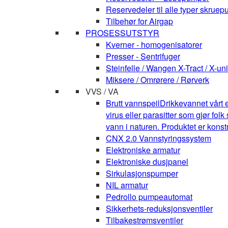
Reservedeler til alle typer skruepu
Tilbehør for Airgap
PROSESSUTSTYR
Kverner - homogenisatorer
Presser - Sentrifuger
Steinfelle / Wangen X-Tract / X-uni
Miksere / Omrørere / Rørverk
VVS / VA
Brutt vannspeil
Drikkevannet vårt e
virus eller parasitter som gjør fo
vann i naturen. Produktet er kons
CNX 2.0 Vannstyringssystem
Elektroniske armatur
Elektroniske dusjpanel
Sirkulasjonspumper
NIL armatur
Pedrollo pumpeautomat
Sikkerhets-reduksjonsventiler
Tilbakestrømsventiler