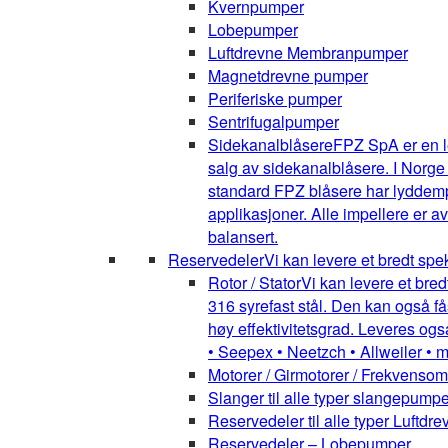
Kvernpumper
Lobepumper
Luftdrevne Membranpumper
Magnetdrevne pumper
Periferiske pumper
Sentrifugalpumper
Sidekanalblåsere
FPZ SpA er en l
salg av sidekanalblåsere. I Norge
standard FPZ blåsere har lyddemper
applikasjoner. Alle impellere er 
balansert.
Reservedeler
Vi kan levere et bredt spe
Rotor / Stator
Vi kan levere et bred
316 syrefast stål. Den kan også få
høy effektivitetsgrad. Leveres ogs
• Seepex • Neetzch • Allweiler • 
Motorer / Girmotorer / Frekvenso
Slanger til alle typer slangepumpe
Reservedeler til alle typer Luft
Reservedeler – Lobepumper