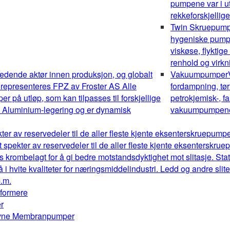
pumpene var i ut
rekkeforskjellig
Twin Skruepum
hygeniske pumper
viskøse, flyktig
renhold og virk
edende aktør innen produksjon, og globalt
Vakuumpumper
 representeres FPZ av Froster AS Alle
fordampning, tør
 på utløp, som kan tilpasses til forskjellige
petrokjemisk-, fa
av Aluminium-legering og er dynamisk
vakuumpumpene o
kter av reservedeler til de aller fleste kjente eksenterskruepum
t spekter av reservedeler til de aller fleste kjente eksenterskr
s krombelagt for å gi bedre motstandsdyktighet mot slitasje. Stat
å i hvite kvaliteter for næringsmiddelindustri. Ledd og andre sl
m.m.
mformere
r
drevne Membranpumper