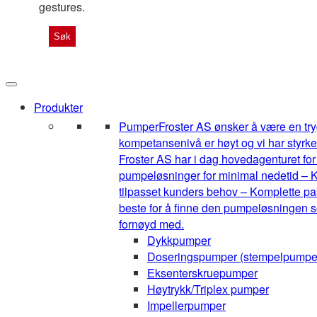
gestures.
Produkter
Pumper
Froster AS ønsker å være en tryg
kompetansenivå er høyt og vi har styrke
Froster AS har i dag hovedagenturet for 1
pumpeløsninger for minimal nedetid – K
tilpasset kunders behov – Komplette pak
beste for å finne den pumpeløsningen so
fornøyd med.
Dykkpumper
Doseringspumper (stempelpumpe
Eksenterskruepumper
Høytrykk/Triplex pumper
Impellerpumper