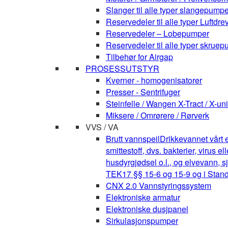
Slanger til alle typer slangepumpe
Reservedeler til alle typer Luft
Reservedeler – Lobepumper
Reservedeler til alle typer skruepu
Tilbehør for Airgap
PROSESSUTSTYR
Kverner - homogenisatorer
Presser - Sentrifuger
Steinfelle / Wangen X-Tract / X-uni
Miksere / Omrørere / Rørverk
VVS / VA
Brutt vannspeil
Drikkevannet vårt e
smittestoff, dvs. bakterier, virus 
husdyrgjødsel o.l., og elvevann, s
TEK17 §§ 15-6 og 15-9 og i Stan
CNX 2.0 Vannstyringssystem
Elektroniske armatur
Elektroniske dusjpanel
Sirkulasjonspumper