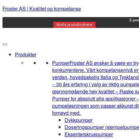
Froster AS | Kvalitet og kompetanse
E-pos
Motta produktnyheter
Produkter
Pumper
Froster AS ønsker å være en tryg
konkurrentene. Vårt kompetansenivå er h
verden, hovedsakelig Italia og Tyskland.
– 30 års erfaring i valg av riktig pump
gjennomgående høy kvalitet – Raske sva
Pumper for absolutt alle applikasjoner –
pumpeløsningen som passer akkurat ditt 
fornøyd med.
Dykkpumper
Doseringspumper (stempelpumpe
Eksenterskruepumper