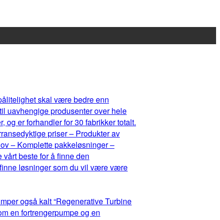
 pålitelighet skal være bedre enn
 til uavhengige produsenter over hele
og er forhandler for 30 fabrikker totalt.
rransedyktige priser – Produkter av
ehov – Komplette pakkeløsninger –
 vårt beste for å finne den
 finne løsninger som du vil være være
umper også kalt “Regenerative Turbine
lom en fortrengerpumpe og en