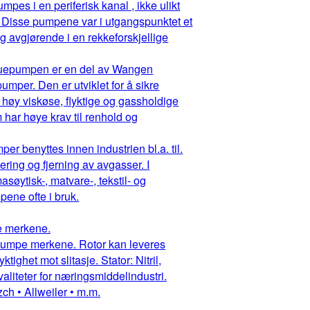
pes i en periferisk kanal , ikke ulikt
 Disse pumpene var i utgangspunktet et
g avgjørende i en rekkeforskjellige
ruepumpen er en del av Wangen
mper. Den er utviklet for å sikre
 høy viskøse, flyktige og gassholdige
har høye krav til renhold og
r benyttes innen industrien bl.a. til.
ring og fjerning av avgasser. I
asøytisk-, matvare-, tekstil- og
ene ofte i bruk.
pe merkene.
ruepumpe merkene. Rotor kan leveres
ighet mot slitasje. Stator: Nitril,
aliteter for næringsmiddelindustri.
ch • Allweiler • m.m.