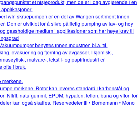
gangspunktet et nisjeprodukt, men de er i dag avgjørende i en
e applikasjoner:
per
Twin skruepumpen er en del av Wangen sortiment innen
. Den er utviklet for å sikre pålitelig pumping av lav- og høy
e og gassholdige medium i applikasjoner som har høye krav til
ningsgrad
Vakuumpumper benyttes innen industrien bl.a. til.
king, evakuering og fjerning av avgasser. I kjemisk-,
rmasøytisk-, matvare-, tekstil- og papirindustri er
fte i bruk.
pe merkene.
uepumpe merkene. Rotor kan leveres standard i karbonstål og
or: Nitril, naturgummi, EPDM, hypalon, teflon, buna og viton for
itedeler kan også skaffes. Reservedeler til • Bornemann • Mono