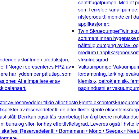
sentrifugalpumpe. Mediet pum
som i en side kanal pumpe.
nisjeprodukt, men de er i da
applikasjoner:
Twin Skruepumper
Twin sk
sortiment innen hygeniske pu
pålitelig pumping av lav- og
medium i applikasjoner som 
edende aktør innen produksjon,
virkningsgrad
re. I Norge representeres FPZ av
Vakuumpumper
Vakuumpumpe
sere har lyddemper på utløp, som
fordampning, tørking, evakue
kasjoner. Alle impellere er av
kjemisk-, petrokjemisk-, farm
k balansert.
papirindustri er vakuumpump
kter av reservedeler til de aller fleste kjente eksenterskruepum
dt spekter av reservedeler til de aller fleste kjente eksentersk
st stål. Den kan også fås krombelagt for å gi bedre motstandsdykt
 buna og viton for høy effektivitetsgrad. Leveres også i hvite kv
 skaffes. Reservedeler til • Bornemann • Mono • Seepex • Neetz
mformere