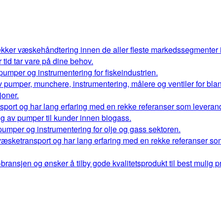
kker væskehåndtering innen de aller fleste markedssegmenter
r tid tar vare på dine behov.
 pumper og instrumentering for fiskeindustrien.
 av pumper, munchere, instrumentering, målere og ventiler for bl
oner.
port og har lang erfaring med en rekke referanser som leverand
ng av pumper til kunder innen biogass.
 pumper og instrumentering for olje og gass sektoren.
væsketransport og har lang erfaring med en rekke referanser so
ransjen og ønsker å tilby gode kvalitetsprodukt til best mulig pr