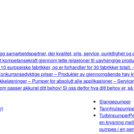
g samarbeidspartner, der kvalitet, pris, service, punktlighet og
t kompetansekraft gjennom tette relasjoner til uavhengige produ
0 europeiske fabrikker, og er forhandler for 30 fabrikker totalt.
onkurransedyktige priser – Produkter av gjennomgående høy kval
keløsninger – Pumper for absolutt alle applikasjoner – Serviceve
m passer akkurat ditt behov! Si oss derfor hva ditt behov er, så
Slangepumper
r)
Tannhjulspumpe
Turbinpumper
Pe
en krysning mel
pumpes i en peri