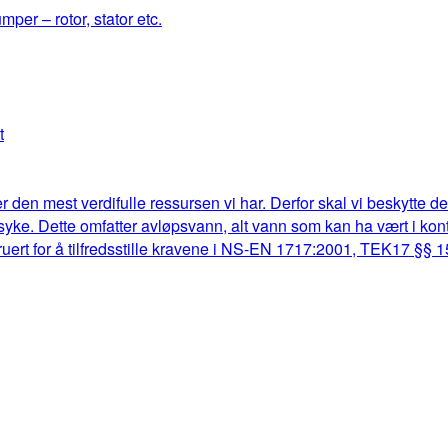
mper – rotor, stator etc.
t
r den mest verdifulle ressursen vi har. Derfor skal vi beskytte d
lk syke. Dette omfatter avløpsvann, alt vann som kan ha vært i k
truert for å tilfredsstille kravene i NS-EN 1717:2001, TEK17 §§ 