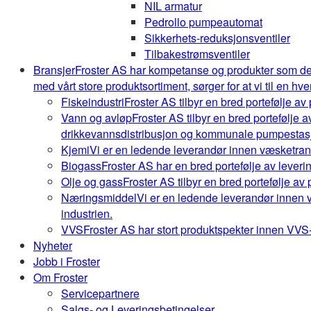
NIL armatur
Pedrollo pumpeautomat
Sikkerhets-reduksjonsventiler
Tilbakestrømsventiler
Bransjer
Froster AS har kompetanse og produkter som de
med vårt store produktsortiment, sørger for at vi til en hve
Fiskeindustri
Froster AS tilbyr en bred portefølje av
Vann og avløp
Froster AS tilbyr en bred portefølje
drikkevannsdistribusjon og kommunale pumpestasj
Kjemi
Vi er en ledende leverandør innen væsketrans
Biogass
Froster AS har en bred portefølje av leveri
Olje og gass
Froster AS tilbyr en bred portefølje av
Næringsmiddel
Vi er en ledende leverandør innen 
industrien.
VVS
Froster AS har stort produktspekter innen VVS-b
Nyheter
Jobb i Froster
Om Froster
Servicepartnere
Salgs- og Leveringsbetingelser