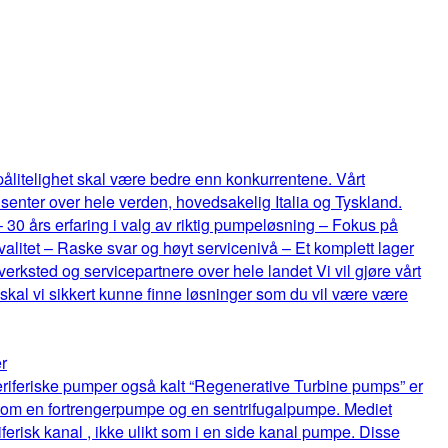
 pålitelighet skal være bedre enn konkurrentene. Vårt
senter over hele verden, hovedsakelig Italia og Tyskland.
 – 30 års erfaring i valg av riktig pumpeløsning – Fokus på
itet – Raske svar og høyt servicenivå – Et komplett lager
rksted og servicepartnere over hele landet Vi vil gjøre vårt
 skal vi sikkert kunne finne løsninger som du vil være være
r
riferiske pumper også kalt “Regenerative Turbine pumps” er
lom en fortrengerpumpe og en sentrifugalpumpe. Mediet
ferisk kanal , ikke ulikt som i en side kanal pumpe. Disse