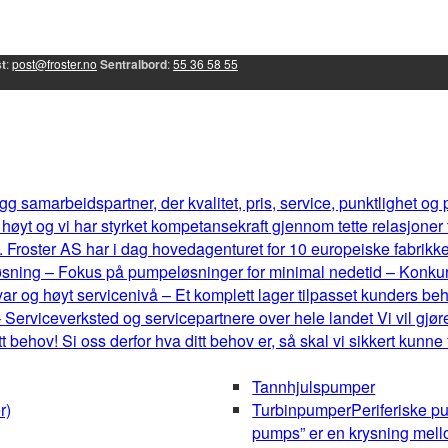
t
:
post@froster.no
Sentralbord
:
55 36 58 55
g samarbeidspartner, der kvalitet, pris, service, punktlighet og
øyt og vi har styrket kompetansekraft gjennom tette relasjoner
 Froster AS har i dag hovedagenturet for 10 europeiske fabrikker, 
eløsning – Fokus på pumpeløsninger for minimal nedetid – Konku
r og høyt servicenivå – Et komplett lager tilpasset kunders b
 Serviceverksted og servicepartnere over hele landet Vi vil gjøre
behov! Si oss derfor hva ditt behov er, så skal vi sikkert kunne
Tannhjulspumper
r)
Turbinpumper
Periferiske p
pumps” er en krysning mel