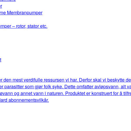
r
drevne Membranpumper
mper – rotor, stator etc.
t
r den mest verdifulle ressursen vi har. Derfor skal vi beskytte 
eller parasitter som gjør folk syke. Dette omfatter avløpsvann, al
jøvann og annet vann i naturen. Produktet er konstruert for å til
dard abonnementsvilkår.