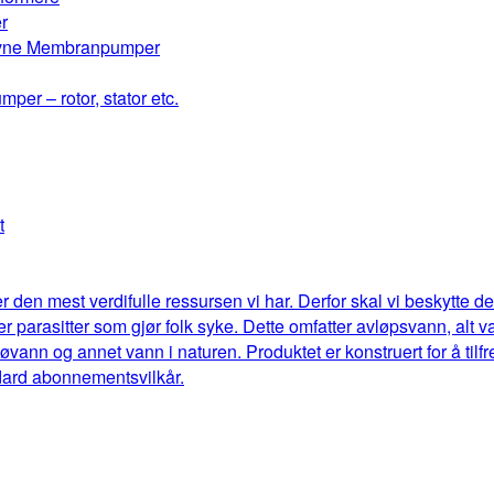
r
drevne Membranpumper
mper – rotor, stator etc.
t
r den mest verdifulle ressursen vi har. Derfor skal vi beskytte 
eller parasitter som gjør folk syke. Dette omfatter avløpsvann, al
jøvann og annet vann i naturen. Produktet er konstruert for å til
dard abonnementsvilkår.