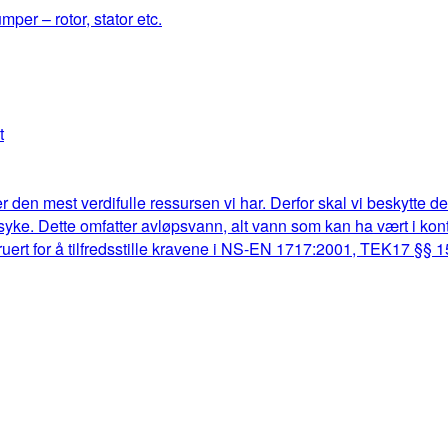
mper – rotor, stator etc.
t
r den mest verdifulle ressursen vi har. Derfor skal vi beskytte d
lk syke. Dette omfatter avløpsvann, alt vann som kan ha vært i k
truert for å tilfredsstille kravene i NS-EN 1717:2001, TEK17 §§ 