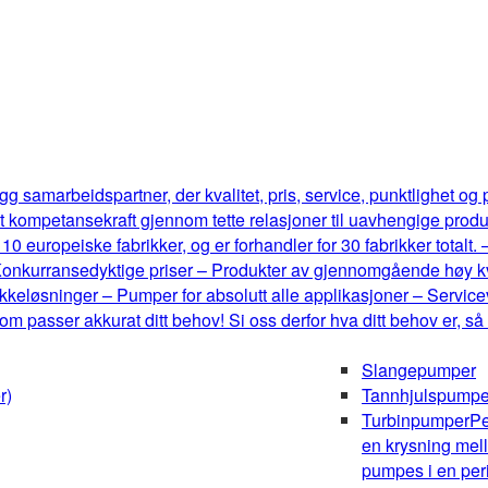
g samarbeidspartner, der kvalitet, pris, service, punktlighet og
t kompetansekraft gjennom tette relasjoner til uavhengige produ
0 europeiske fabrikker, og er forhandler for 30 fabrikker totalt.
onkurransedyktige priser – Produkter av gjennomgående høy kval
keløsninger – Pumper for absolutt alle applikasjoner – Serviceve
m passer akkurat ditt behov! Si oss derfor hva ditt behov er, så
Slangepumper
r)
Tannhjulspumpe
Turbinpumper
Pe
en krysning mel
pumpes i en peri