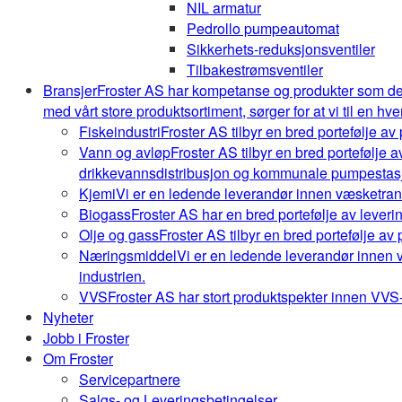
NIL armatur
Pedrollo pumpeautomat
Sikkerhets-reduksjonsventiler
Tilbakestrømsventiler
Bransjer
Froster AS har kompetanse og produkter som de
med vårt store produktsortiment, sørger for at vi til en hve
Fiskeindustri
Froster AS tilbyr en bred portefølje av
Vann og avløp
Froster AS tilbyr en bred portefølje
drikkevannsdistribusjon og kommunale pumpestasj
Kjemi
Vi er en ledende leverandør innen væsketrans
Biogass
Froster AS har en bred portefølje av leveri
Olje og gass
Froster AS tilbyr en bred portefølje av
Næringsmiddel
Vi er en ledende leverandør innen 
industrien.
VVS
Froster AS har stort produktspekter innen VVS-b
Nyheter
Jobb i Froster
Om Froster
Servicepartnere
Salgs- og Leveringsbetingelser