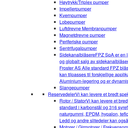
Høytrykk/Triplex pumper
Impellerpumper
Kvernpumper
Lobepumper
Luftdrevne Membranpumper
Magnetdrevne pumper
Periferiske pumper
Sentrifugalpumper
Sidekanalblåsere
FPZ SpA er en l
og globalt salg av sidekanalblåse
Froster AS Alle standard FPZ blå
kan tilpasses til forskjellige appli
Aluminium-legering og er dynamis
Slangepumper
Reservedeler
Vi kan levere et bredt spe
Rotor / Stator
Vi kan levere et bre
standard i karbonstål og 316 syrefa
naturgummi, EPDM, hypalon, teflon,
Ledd og andre slitedeler kan også
Motorer / Girmotorer / Frekvenso