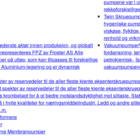
pumpene var i ut
rekkeforskjellig
Twin Skruepum
hygeniske pumper
viskøse, flyktig
renhold og virk
edende aktør innen produksjon, og globalt
Vakuumpumper
 representeres FPZ av Froster AS Alle
fordampning, tør
 på utløp, som kan tilpasses til forskjellige
petrokjemisk-, fa
av Aluminium-legering og er dynamisk
vakuumpumpene o
kter av reservedeler til de aller fleste kjente eksenterskruepum
t spekter av reservedeler til de aller fleste kjente eksenterskr
s krombelagt for å gi bedre motstandsdyktighet mot slitasje. Stat
å i hvite kvaliteter for næringsmiddelindustri. Ledd og andre sl
m.m.
mformere
r
drevne Membranpumper