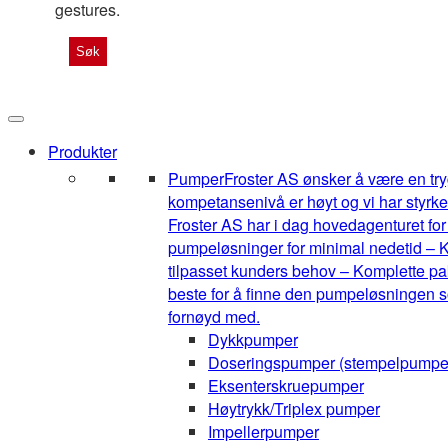
gestures.
Produkter
Pumper
Froster AS ønsker å være en tryg
kompetansenivå er høyt og vi har styrke
Froster AS har i dag hovedagenturet for 1
pumpeløsninger for minimal nedetid – K
tilpasset kunders behov – Komplette pak
beste for å finne den pumpeløsningen so
fornøyd med.
Dykkpumper
Doseringspumper (stempelpumpe
Eksenterskruepumper
Høytrykk/Triplex pumper
Impellerpumper