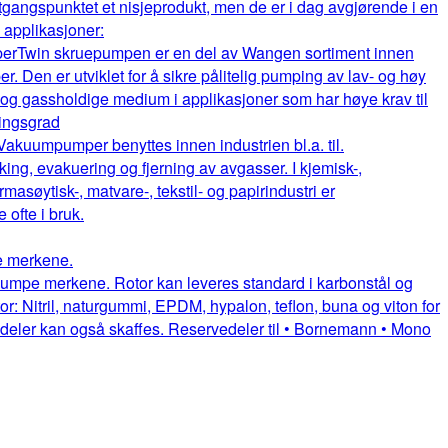
gangspunktet et nisjeprodukt, men de er i dag avgjørende i en
e applikasjoner:
per
Twin skruepumpen er en del av Wangen sortiment innen
. Den er utviklet for å sikre pålitelig pumping av lav- og høy
e og gassholdige medium i applikasjoner som har høye krav til
ningsgrad
Vakuumpumper benyttes innen industrien bl.a. til.
king, evakuering og fjerning av avgasser. I kjemisk-,
rmasøytisk-, matvare-, tekstil- og papirindustri er
fte i bruk.
pe merkene.
uepumpe merkene. Rotor kan leveres standard i karbonstål og
or: Nitril, naturgummi, EPDM, hypalon, teflon, buna og viton for
itedeler kan også skaffes. Reservedeler til • Bornemann • Mono