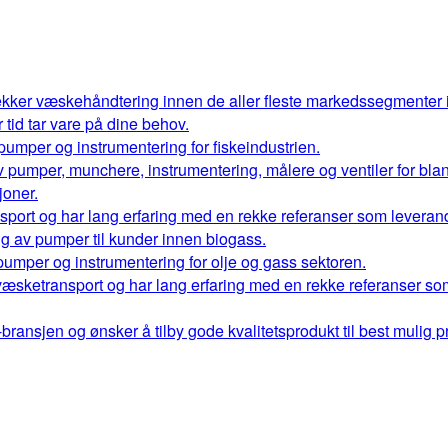
kker væskehåndtering innen de aller fleste markedssegmenter
r tid tar vare på dine behov.
 pumper og instrumentering for fiskeindustrien.
 av pumper, munchere, instrumentering, målere og ventiler for bl
oner.
port og har lang erfaring med en rekke referanser som leverand
ng av pumper til kunder innen biogass.
 pumper og instrumentering for olje og gass sektoren.
væsketransport og har lang erfaring med en rekke referanser so
ransjen og ønsker å tilby gode kvalitetsprodukt til best mulig pr