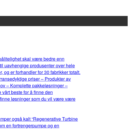
 pålitelighet skal være bedre enn
 til uavhengige produsenter over hele
og er forhandler for 30 fabrikker totalt.
rransedyktige priser – Produkter av
ehov – Komplette pakkeløsninger –
 vårt beste for å finne den
 finne løsninger som du vil være være
umper også kalt “Regenerative Turbine
lom en fortrengerpumpe og en