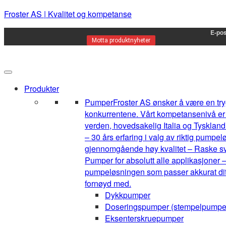
Froster AS | Kvalitet og kompetanse
E-pos
Motta produktnyheter
Produkter
Pumper
Froster AS ønsker å være en tryg
konkurrentene. Vårt kompetansenivå er h
verden, hovedsakelig Italia og Tyskland.
– 30 års erfaring i valg av riktig pump
gjennomgående høy kvalitet – Raske sva
Pumper for absolutt alle applikasjoner –
pumpeløsningen som passer akkurat ditt 
fornøyd med.
Dykkpumper
Doseringspumper (stempelpumpe
Eksenterskruepumper