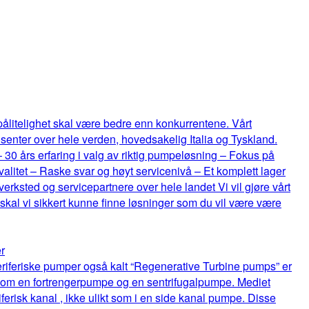
 pålitelighet skal være bedre enn konkurrentene. Vårt
senter over hele verden, hovedsakelig Italia og Tyskland.
 – 30 års erfaring i valg av riktig pumpeløsning – Fokus på
itet – Raske svar og høyt servicenivå – Et komplett lager
rksted og servicepartnere over hele landet Vi vil gjøre vårt
 skal vi sikkert kunne finne løsninger som du vil være være
r
riferiske pumper også kalt “Regenerative Turbine pumps” er
lom en fortrengerpumpe og en sentrifugalpumpe. Mediet
ferisk kanal , ikke ulikt som i en side kanal pumpe. Disse