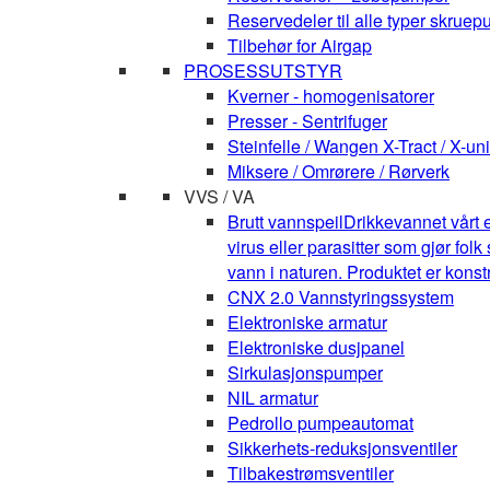
Reservedeler til alle typer skruepu
Tilbehør for Airgap
PROSESSUTSTYR
Kverner - homogenisatorer
Presser - Sentrifuger
Steinfelle / Wangen X-Tract / X-uni
Miksere / Omrørere / Rørverk
VVS / VA
Brutt vannspeil
Drikkevannet vårt e
virus eller parasitter som gjør fo
vann i naturen. Produktet er kons
CNX 2.0 Vannstyringssystem
Elektroniske armatur
Elektroniske dusjpanel
Sirkulasjonspumper
NIL armatur
Pedrollo pumpeautomat
Sikkerhets-reduksjonsventiler
Tilbakestrømsventiler