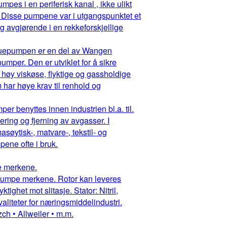
pes i en periferisk kanal , ikke ulikt
 Disse pumpene var i utgangspunktet et
g avgjørende i en rekkeforskjellige
ruepumpen er en del av Wangen
mper. Den er utviklet for å sikre
 høy viskøse, flyktige og gassholdige
har høye krav til renhold og
r benyttes innen industrien bl.a. til.
ring og fjerning av avgasser. I
asøytisk-, matvare-, tekstil- og
ene ofte i bruk.
pe merkene.
ruepumpe merkene. Rotor kan leveres
ighet mot slitasje. Stator: Nitril,
aliteter for næringsmiddelindustri.
ch • Allweiler • m.m.