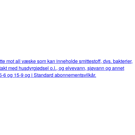
ette mot all væske som kan inneholde smittestoff, dvs. bakterier,
ontakt med husdyrgjødsel o.l., og elvevann, sjøvann og annet
15-6 og 15-9 og i Standard abonnementsvilkår.