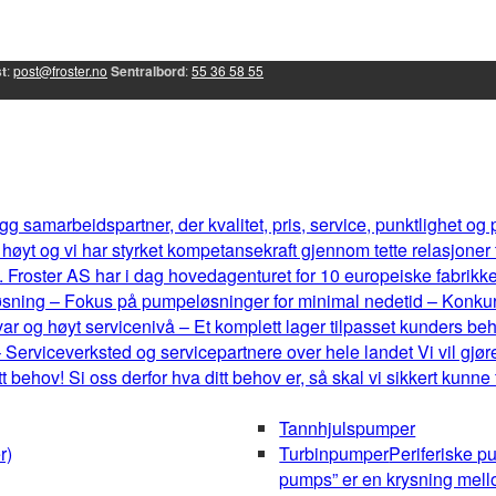
t
:
post@froster.no
Sentralbord
:
55 36 58 55
g samarbeidspartner, der kvalitet, pris, service, punktlighet og
øyt og vi har styrket kompetansekraft gjennom tette relasjoner
 Froster AS har i dag hovedagenturet for 10 europeiske fabrikker, 
eløsning – Fokus på pumpeløsninger for minimal nedetid – Konku
r og høyt servicenivå – Et komplett lager tilpasset kunders b
 Serviceverksted og servicepartnere over hele landet Vi vil gjøre
behov! Si oss derfor hva ditt behov er, så skal vi sikkert kunne
Tannhjulspumper
r)
Turbinpumper
Periferiske p
pumps” er en krysning mel