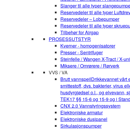
Slanger til alle typer slangepumpe
Reservedeler til alle typer Luft
Reservedeler – Lobepumper
Reservedeler til alle typer skruepu
Tilbehør for Airgap
PROSESSUTSTYR
Kverner - homogenisatorer
Presser - Sentrifuger
Steinfelle / Wangen X-Tract / X-uni
Miksere / Omrørere / Rørverk
VVS / VA
Brutt vannspeil
Drikkevannet vårt e
smittestoff, dvs. bakterier, virus 
husdyrgjødsel o.l., og elvevann, s
TEK17 §§ 15-6 og 15-9 og i Stan
CNX 2.0 Vannstyringssystem
Elektroniske armatur
Elektroniske dusjpanel
Sirkulasjonspumper