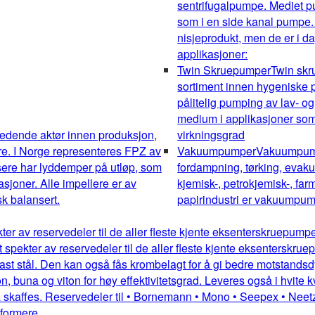
sentrifugalpumpe. Mediet pum
som i en side kanal pumpe.
nisjeprodukt, men de er i da
applikasjoner:
Twin Skruepumper
Twin sk
sortiment innen hygeniske pu
pålitelig pumping av lav- og
medium i applikasjoner som 
edende aktør innen produksjon,
virkningsgrad
re. I Norge representeres FPZ av
Vakuumpumper
Vakuumpumpe
sere har lyddemper på utløp, som
fordampning, tørking, evakue
kasjoner. Alle impellere er av
kjemisk-, petrokjemisk-, farm
k balansert.
papirindustri er vakuumpump
kter av reservedeler til de aller fleste kjente eksenterskruepum
dt spekter av reservedeler til de aller fleste kjente eksentersk
st stål. Den kan også fås krombelagt for å gi bedre motstandsdykt
 buna og viton for høy effektivitetsgrad. Leveres også i hvite kv
 skaffes. Reservedeler til • Bornemann • Mono • Seepex • Neetz
mformere