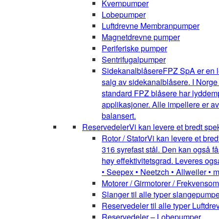
Kvernpumper
Lobepumper
Luftdrevne Membranpumper
Magnetdrevne pumper
Periferiske pumper
Sentrifugalpumper
Sidekanalblåsere
FPZ SpA er en l
salg av sidekanalblåsere. I Norge
standard FPZ blåsere har lyddemper
applikasjoner. Alle impellere er 
balansert.
Reservedeler
Vi kan levere et bredt spe
Rotor / Stator
Vi kan levere et bred
316 syrefast stål. Den kan også få
høy effektivitetsgrad. Leveres ogs
• Seepex • Neetzch • Allweiler • 
Motorer / Girmotorer / Frekvenso
Slanger til alle typer slangepumpe
Reservedeler til alle typer Luft
Reservedeler – Lobepumper