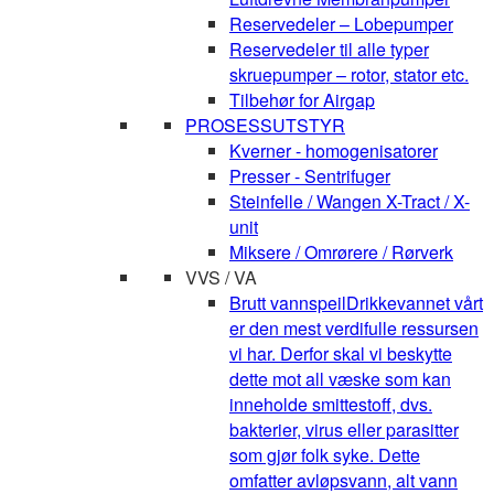
Reservedeler – Lobepumper
Reservedeler til alle typer
skruepumper – rotor, stator etc.
Tilbehør for Airgap
PROSESSUTSTYR
Kverner - homogenisatorer
Presser - Sentrifuger
Steinfelle / Wangen X-Tract / X-
unit
Miksere / Omrørere / Rørverk
VVS / VA
Brutt vannspeil
Drikkevannet vårt
er den mest verdifulle ressursen
vi har. Derfor skal vi beskytte
dette mot all væske som kan
inneholde smittestoff, dvs.
bakterier, virus eller parasitter
som gjør folk syke. Dette
omfatter avløpsvann, alt vann