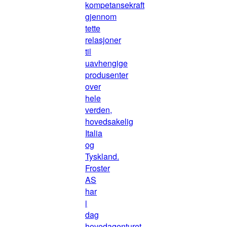
kompetansekraft
gjennom
tette
relasjoner
til
uavhengige
produsenter
over
hele
verden,
hovedsakelig
Italia
og
Tyskland.
Froster
AS
har
i
dag
hovedagenturet