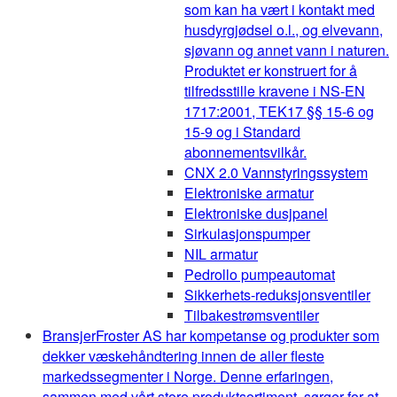
som kan ha vært i kontakt med
husdyrgjødsel o.l., og elvevann,
sjøvann og annet vann i naturen.
Produktet er konstruert for å
tilfredsstille kravene i NS-EN
1717:2001, TEK17 §§ 15-6 og
15-9 og i Standard
abonnementsvilkår.
CNX 2.0 Vannstyringssystem
Elektroniske armatur
Elektroniske dusjpanel
Sirkulasjonspumper
NIL armatur
Pedrollo pumpeautomat
Sikkerhets-reduksjonsventiler
Tilbakestrømsventiler
Bransjer
Froster AS har kompetanse og produkter som
dekker væskehåndtering innen de aller fleste
markedssegmenter i Norge. Denne erfaringen,
sammen med vårt store produktsortiment, sørger for at