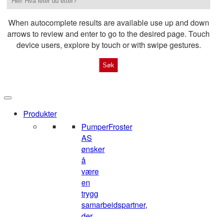
When autocomplete results are available use up and down
arrows to review and enter to go to the desired page. Touch
device users, explore by touch or with swipe gestures.
Produkter
Pumper
Froster
AS
ønsker
å
være
en
trygg
samarbeidspartner,
der