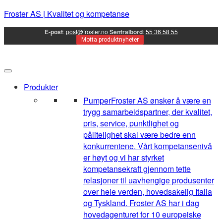
Froster AS | Kvalitet og kompetanse
E-post
:
post@froster.no
Sentralbord
:
55 36 58 55
Motta produktnyheter
Produkter
Pumper
Froster AS ønsker å være en
trygg samarbeidspartner, der kvalitet,
pris, service, punktlighet og
pålitelighet skal være bedre enn
konkurrentene. Vårt kompetansenivå
er høyt og vi har styrket
kompetansekraft gjennom tette
relasjoner til uavhengige produsenter
over hele verden, hovedsakelig Italia
og Tyskland. Froster AS har i dag
hovedagenturet for 10 europeiske