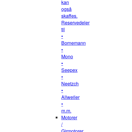
kan
også
skaffes.
Reservedeler
til
•
Bornemann
•
Mono
•
Seepex
•
Neetzch
•
Allweiler
•
m.m.
Motorer
/
Girmotorer