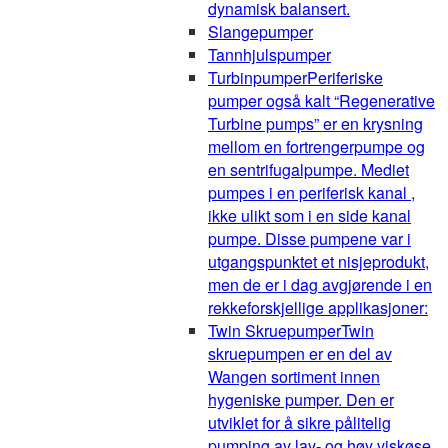
dynamisk balansert.
Slangepumper
Tannhjulspumper
Turbinpumper
Periferiske
pumper også kalt “Regenerative
Turbine pumps” er en krysning
mellom en fortrengerpumpe og
en sentrifugalpumpe. Mediet
pumpes i en periferisk kanal ,
ikke ulikt som i en side kanal
pumpe. Disse pumpene var i
utgangspunktet et nisjeprodukt,
men de er i dag avgjørende i en
rekkeforskjellige applikasjoner:
Twin Skruepumper
Twin
skruepumpen er en del av
Wangen sortiment innen
hygeniske pumper. Den er
utviklet for å sikre pålitelig
pumping av lav- og høy viskøse,