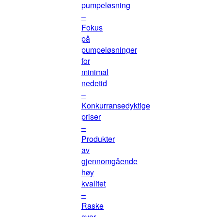
pumpeløsning
–
Fokus
på
pumpeløsninger
for
minimal
nedetid
–
Konkurransedyktige
priser
–
Produkter
av
gjennomgående
høy
kvalitet
–
Raske
svar