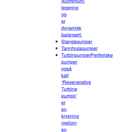
Aluminium-
legering
og
er
dynamisk
balansert.
Slangepumper
Tannhjulspumper
Turbinpumper
Periferiske
pumper
også
kalt
“Regenerative
Turbine
pumps”
er
en
krysning
mellom
en