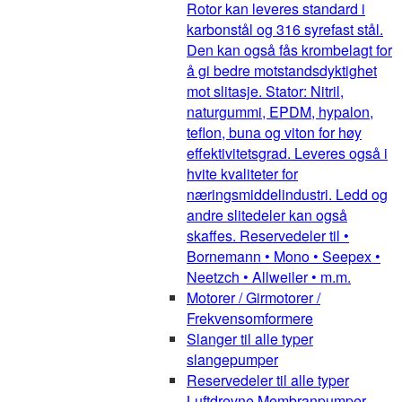
Rotor kan leveres standard i
karbonstål og 316 syrefast stål.
Den kan også fås krombelagt for
å gi bedre motstandsdyktighet
mot slitasje. Stator: Nitril,
naturgummi, EPDM, hypalon,
teflon, buna og viton for høy
effektivitetsgrad. Leveres også i
hvite kvaliteter for
næringsmiddelindustri. Ledd og
andre slitedeler kan også
skaffes. Reservedeler til •
Bornemann • Mono • Seepex •
Neetzch • Allweiler • m.m.
Motorer / Girmotorer /
Frekvensomformere
Slanger til alle typer
slangepumper
Reservedeler til alle typer
Luftdrevne Membranpumper