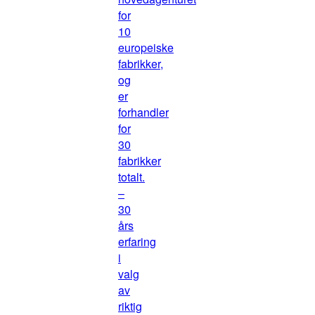
for
10
europeiske
fabrikker,
og
er
forhandler
for
30
fabrikker
totalt.
–
30
års
erfaring
i
valg
av
riktig