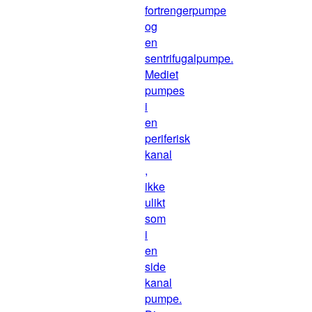
fortrengerpumpe
og
en
sentrifugalpumpe.
Mediet
pumpes
i
en
periferisk
kanal
,
ikke
ulikt
som
i
en
side
kanal
pumpe.