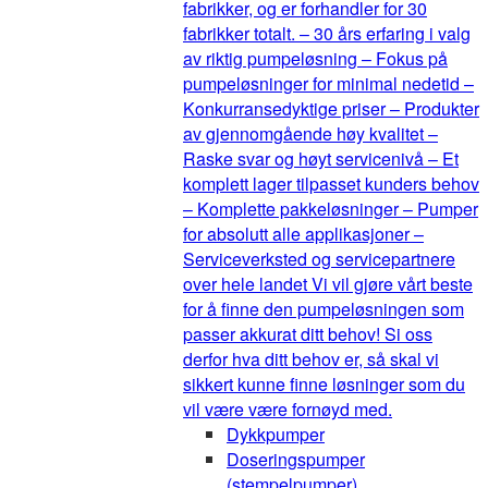
fabrikker, og er forhandler for 30
fabrikker totalt. – 30 års erfaring i valg
av riktig pumpeløsning – Fokus på
pumpeløsninger for minimal nedetid –
Konkurransedyktige priser – Produkter
av gjennomgående høy kvalitet –
Raske svar og høyt servicenivå – Et
komplett lager tilpasset kunders behov
– Komplette pakkeløsninger – Pumper
for absolutt alle applikasjoner –
Serviceverksted og servicepartnere
over hele landet Vi vil gjøre vårt beste
for å finne den pumpeløsningen som
passer akkurat ditt behov! Si oss
derfor hva ditt behov er, så skal vi
sikkert kunne finne løsninger som du
vil være være fornøyd med.
Dykkpumper
Doseringspumper
(stempelpumper)