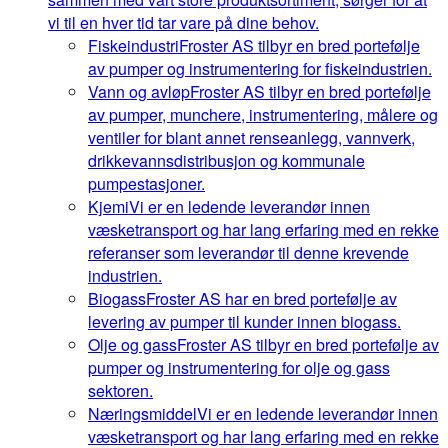
vi til en hver tid tar vare på dine behov.
Fiskeindustri
Froster AS tilbyr en bred portefølje
av pumper og instrumentering for fiskeindustrien.
Vann og avløp
Froster AS tilbyr en bred portefølje
av pumper, munchere, instrumentering, målere og
ventiler for blant annet renseanlegg, vannverk,
drikkevannsdistribusjon og kommunale
pumpestasjoner.
Kjemi
Vi er en ledende leverandør innen
væsketransport og har lang erfaring med en rekke
referanser som leverandør til denne krevende
industrien.
Biogass
Froster AS har en bred portefølje av
levering av pumper til kunder innen biogass.
Olje og gass
Froster AS tilbyr en bred portefølje av
pumper og instrumentering for olje og gass
sektoren.
Næringsmiddel
Vi er en ledende leverandør innen
væsketransport og har lang erfaring med en rekke