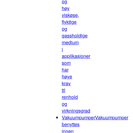
og
høy
viskøse,
flyktige
og
gassholdige
medium
i
applikasjoner
som
har
høye
krav
til
renhold
og
virkningsgrad
Vakuumpumper
Vakuumpumper
benyttes
innen