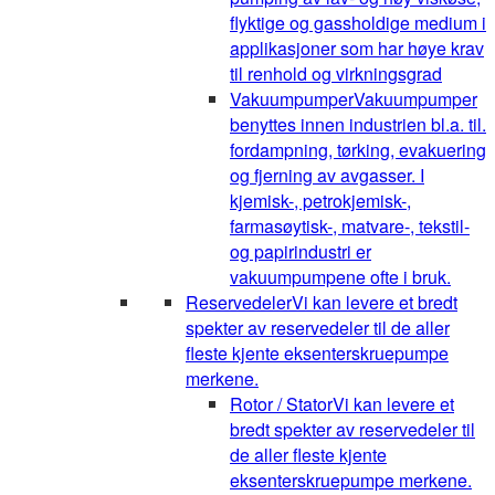
flyktige og gassholdige medium i
applikasjoner som har høye krav
til renhold og virkningsgrad
Vakuumpumper
Vakuumpumper
benyttes innen industrien bl.a. til.
fordampning, tørking, evakuering
og fjerning av avgasser. I
kjemisk-, petrokjemisk-,
farmasøytisk-, matvare-, tekstil-
og papirindustri er
vakuumpumpene ofte i bruk.
Reservedeler
Vi kan levere et bredt
spekter av reservedeler til de aller
fleste kjente eksenterskruepumpe
merkene.
Rotor / Stator
Vi kan levere et
bredt spekter av reservedeler til
de aller fleste kjente
eksenterskruepumpe merkene.