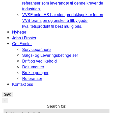
referanser som leverandør til denne krevende
industrien.
VVS
Froster AS har stort produktspekter innen
VVS-bransjen og ønsker å tilby gode
kvalitetsprodukt til best mulig pris.
Nyheter
Jobb i Froster
Om Froster
Servicepartnere
Salgs- og Leveringsbetingelser
Drift og vedlikehold
Dokumenter
Brukte pumper
Referanser
Kontakt oss
SØK
×
Search for: