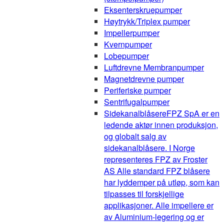
Eksenterskruepumper
Høytrykk/Triplex pumper
Impellerpumper
Kvernpumper
Lobepumper
Luftdrevne Membranpumper
Magnetdrevne pumper
Periferiske pumper
Sentrifugalpumper
Sidekanalblåsere
FPZ SpA er en
ledende aktør innen produksjon,
og globalt salg av
sidekanalblåsere. I Norge
representeres FPZ av Froster
AS Alle standard FPZ blåsere
har lyddemper på utløp, som kan
tilpasses til forskjellige
applikasjoner. Alle impellere er
av Aluminium-legering og er