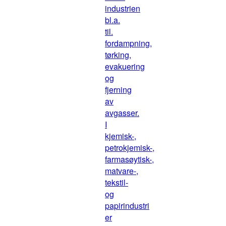
industrien
bl.a.
til.
fordampning,
tørking,
evakuering
og
fjerning
av
avgasser.
I
kjemisk-,
petrokjemisk-,
farmasøytisk-,
matvare-,
tekstil-
og
papirindustri
er