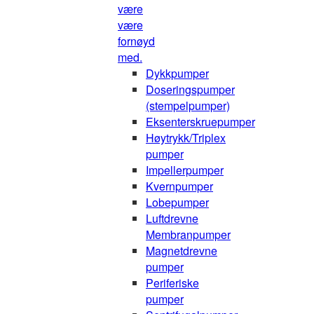
være
være
fornøyd
med.
Dykkpumper
Doseringspumper
(stempelpumper)
Eksenterskruepumper
Høytrykk/Triplex
pumper
Impellerpumper
Kvernpumper
Lobepumper
Luftdrevne
Membranpumper
Magnetdrevne
pumper
Periferiske
pumper