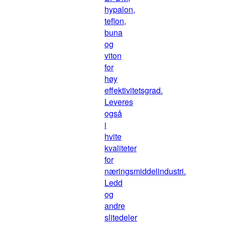
hypalon,
teflon,
buna
og
viton
for
høy
effektivitetsgrad.
Leveres
også
i
hvite
kvaliteter
for
næringsmiddelindustri.
Ledd
og
andre
slitedeler