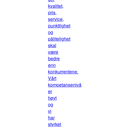
kvalitet,
pris,
service,
punktlighet
og
pålitelighet
skal
være
bedre
enn
konkurrentene.
Vårt
kompetansenivå
er
høyt
og
vi
har
styrket