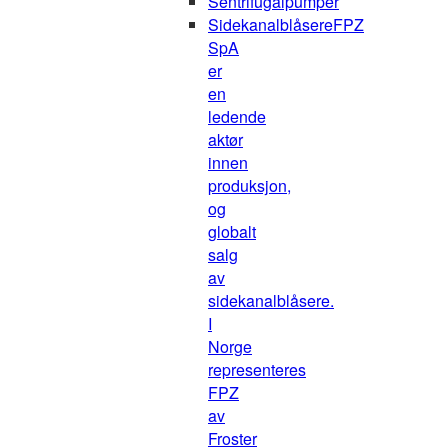
Sentrifugalpumper
Sidekanalblåsere
FPZ
SpA
er
en
ledende
aktør
innen
produksjon,
og
globalt
salg
av
sidekanalblåsere.
I
Norge
representeres
FPZ
av
Froster