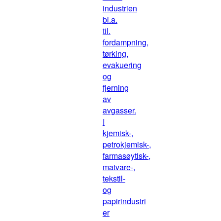
industrien
bl.a.
til.
fordampning,
tørking,
evakuering
og
fjerning
av
avgasser.
I
kjemisk-,
petrokjemisk-,
farmasøytisk-,
matvare-,
tekstil-
og
papirindustri
er