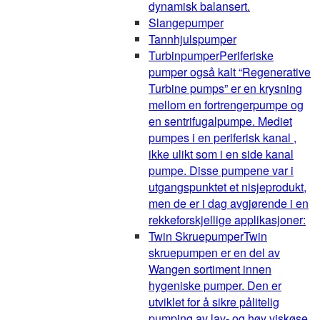
dynamisk balansert.
Slangepumper
Tannhjulspumper
Turbinpumper
Periferiske
pumper også kalt “Regenerative
Turbine pumps” er en krysning
mellom en fortrengerpumpe og
en sentrifugalpumpe. Mediet
pumpes i en periferisk kanal ,
ikke ulikt som i en side kanal
pumpe. Disse pumpene var i
utgangspunktet et nisjeprodukt,
men de er i dag avgjørende i en
rekkeforskjellige applikasjoner:
Twin Skruepumper
Twin
skruepumpen er en del av
Wangen sortiment innen
hygeniske pumper. Den er
utviklet for å sikre pålitelig
pumping av lav- og høy viskøse,