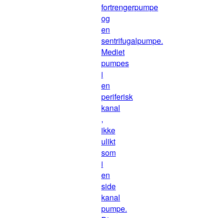
fortrengerpumpe
og
en
sentrifugalpumpe.
Mediet
pumpes
i
en
periferisk
kanal
,
ikke
ulikt
som
i
en
side
kanal
pumpe.