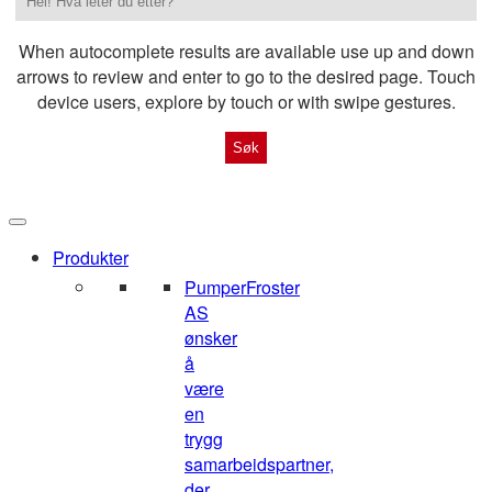
When autocomplete results are available use up and down
arrows to review and enter to go to the desired page. Touch
device users, explore by touch or with swipe gestures.
Produkter
Pumper
Froster
AS
ønsker
å
være
en
trygg
samarbeidspartner,
der