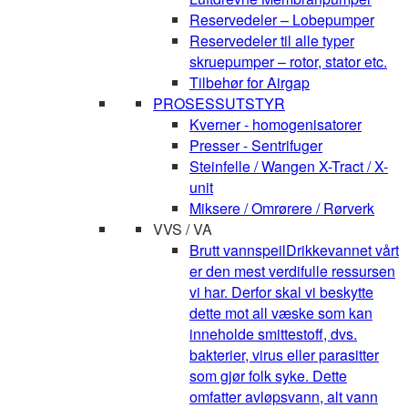
Reservedeler – Lobepumper
Reservedeler til alle typer
skruepumper – rotor, stator etc.
Tilbehør for Airgap
PROSESSUTSTYR
Kverner - homogenisatorer
Presser - Sentrifuger
Steinfelle / Wangen X-Tract / X-
unit
Miksere / Omrørere / Rørverk
VVS / VA
Brutt vannspeil
Drikkevannet vårt
er den mest verdifulle ressursen
vi har. Derfor skal vi beskytte
dette mot all væske som kan
inneholde smittestoff, dvs.
bakterier, virus eller parasitter
som gjør folk syke. Dette
omfatter avløpsvann, alt vann