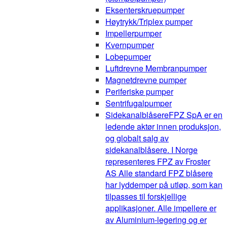
Eksenterskruepumper
Høytrykk/Triplex pumper
Impellerpumper
Kvernpumper
Lobepumper
Luftdrevne Membranpumper
Magnetdrevne pumper
Periferiske pumper
Sentrifugalpumper
Sidekanalblåsere
FPZ SpA er en
ledende aktør innen produksjon,
og globalt salg av
sidekanalblåsere. I Norge
representeres FPZ av Froster
AS Alle standard FPZ blåsere
har lyddemper på utløp, som kan
tilpasses til forskjellige
applikasjoner. Alle impellere er
av Aluminium-legering og er