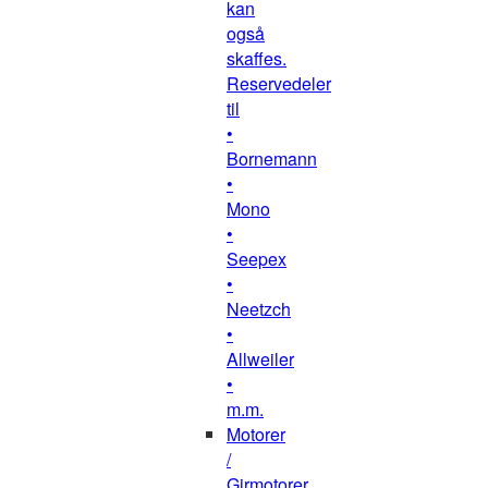
kan
også
skaffes.
Reservedeler
til
•
Bornemann
•
Mono
•
Seepex
•
Neetzch
•
Allweiler
•
m.m.
Motorer
/
Girmotorer