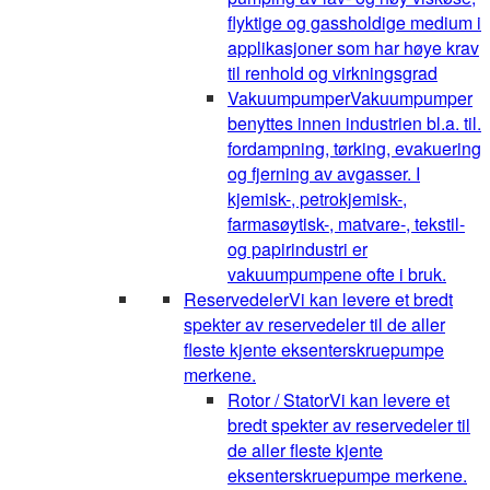
flyktige og gassholdige medium i
applikasjoner som har høye krav
til renhold og virkningsgrad
Vakuumpumper
Vakuumpumper
benyttes innen industrien bl.a. til.
fordampning, tørking, evakuering
og fjerning av avgasser. I
kjemisk-, petrokjemisk-,
farmasøytisk-, matvare-, tekstil-
og papirindustri er
vakuumpumpene ofte i bruk.
Reservedeler
Vi kan levere et bredt
spekter av reservedeler til de aller
fleste kjente eksenterskruepumpe
merkene.
Rotor / Stator
Vi kan levere et
bredt spekter av reservedeler til
de aller fleste kjente
eksenterskruepumpe merkene.