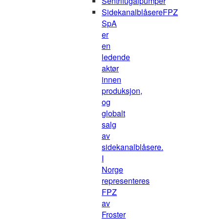
Sentrifugalpumper
Sidekanalblåsere
FPZ
SpA
er
en
ledende
aktør
innen
produksjon,
og
globalt
salg
av
sidekanalblåsere.
I
Norge
representeres
FPZ
av
Froster