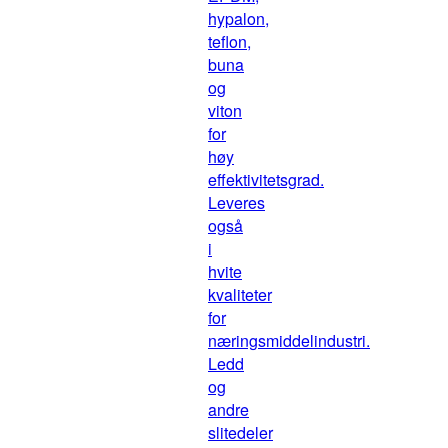
hypalon,
teflon,
buna
og
viton
for
høy
effektivitetsgrad.
Leveres
også
i
hvite
kvaliteter
for
næringsmiddelindustri.
Ledd
og
andre
slitedeler