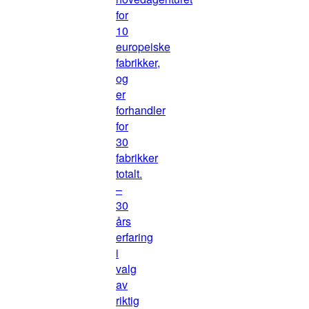
for
10
europeiske
fabrikker,
og
er
forhandler
for
30
fabrikker
totalt.
–
30
års
erfaring
i
valg
av
riktig