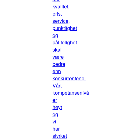
kvalitet,
pris,
service,
punktlighet
og
pålitelighet
skal
være
bedre
enn
konkurrentene.
Vårt
kompetansenivå
er
høyt
og
vi
har
styrket