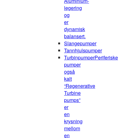
Aluminium-
legering
og
er
dynamisk
balansert.
Slangepumper
Tannhjulspumper
Turbinpumper
Periferiske
pumper
også
kalt
“Regenerative
Turbine
pumps”
er
en
krysning
mellom
en