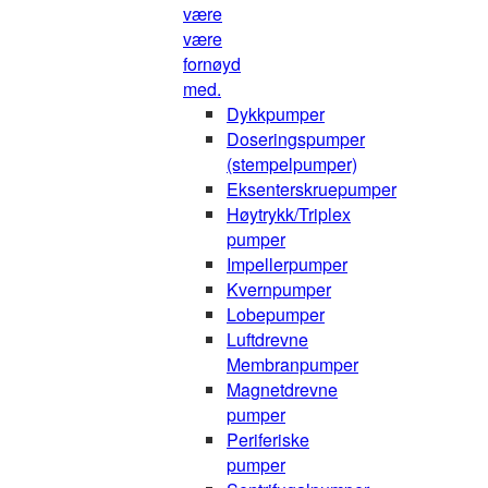
være
være
fornøyd
med.
Dykkpumper
Doseringspumper
(stempelpumper)
Eksenterskruepumper
Høytrykk/Triplex
pumper
Impellerpumper
Kvernpumper
Lobepumper
Luftdrevne
Membranpumper
Magnetdrevne
pumper
Periferiske
pumper