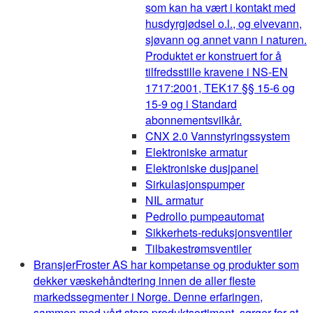
som kan ha vært i kontakt med
husdyrgjødsel o.l., og elvevann,
sjøvann og annet vann i naturen.
Produktet er konstruert for å
tilfredsstille kravene i NS-EN
1717:2001, TEK17 §§ 15-6 og
15-9 og i Standard
abonnementsvilkår.
CNX 2.0 Vannstyringssystem
Elektroniske armatur
Elektroniske dusjpanel
Sirkulasjonspumper
NIL armatur
Pedrollo pumpeautomat
Sikkerhets-reduksjonsventiler
Tilbakestrømsventiler
Bransjer
Froster AS har kompetanse og produkter som
dekker væskehåndtering innen de aller fleste
markedssegmenter i Norge. Denne erfaringen,
sammen med vårt store produktsortiment, sørger for at