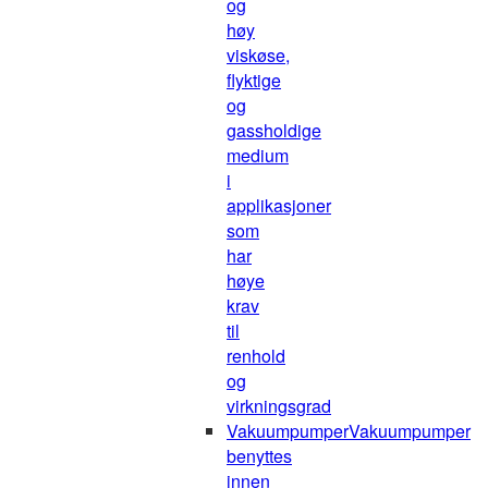
og
høy
viskøse,
flyktige
og
gassholdige
medium
i
applikasjoner
som
har
høye
krav
til
renhold
og
virkningsgrad
Vakuumpumper
Vakuumpumper
benyttes
innen