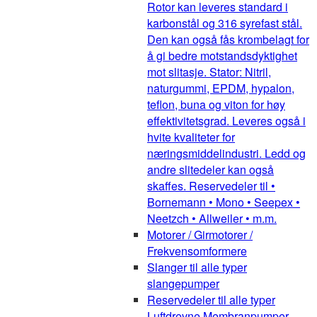
Rotor kan leveres standard i
karbonstål og 316 syrefast stål.
Den kan også fås krombelagt for
å gi bedre motstandsdyktighet
mot slitasje. Stator: Nitril,
naturgummi, EPDM, hypalon,
teflon, buna og viton for høy
effektivitetsgrad. Leveres også i
hvite kvaliteter for
næringsmiddelindustri. Ledd og
andre slitedeler kan også
skaffes. Reservedeler til •
Bornemann • Mono • Seepex •
Neetzch • Allweiler • m.m.
Motorer / Girmotorer /
Frekvensomformere
Slanger til alle typer
slangepumper
Reservedeler til alle typer
Luftdrevne Membranpumper