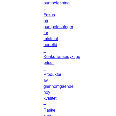
pumpeløsning
–
Fokus
på
pumpeløsninger
for
minimal
nedetid
–
Konkurransedyktige
priser
–
Produkter
av
gjennomgående
høy
kvalitet
–
Raske
svar