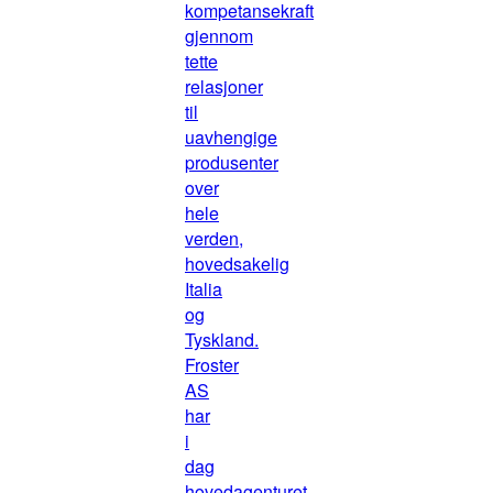
kompetansekraft
gjennom
tette
relasjoner
til
uavhengige
produsenter
over
hele
verden,
hovedsakelig
Italia
og
Tyskland.
Froster
AS
har
i
dag
hovedagenturet