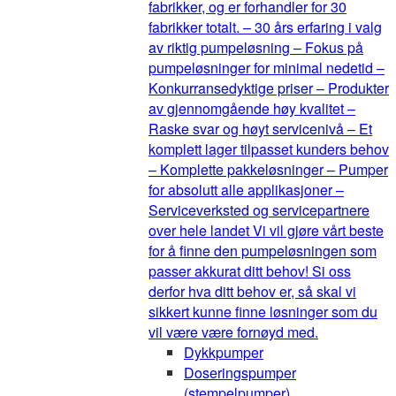
fabrikker, og er forhandler for 30
fabrikker totalt. – 30 års erfaring i valg
av riktig pumpeløsning – Fokus på
pumpeløsninger for minimal nedetid –
Konkurransedyktige priser – Produkter
av gjennomgående høy kvalitet –
Raske svar og høyt servicenivå – Et
komplett lager tilpasset kunders behov
– Komplette pakkeløsninger – Pumper
for absolutt alle applikasjoner –
Serviceverksted og servicepartnere
over hele landet Vi vil gjøre vårt beste
for å finne den pumpeløsningen som
passer akkurat ditt behov! Si oss
derfor hva ditt behov er, så skal vi
sikkert kunne finne løsninger som du
vil være være fornøyd med.
Dykkpumper
Doseringspumper
(stempelpumper)