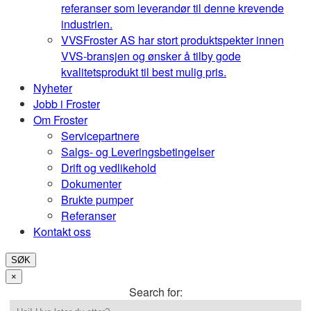
referanser som leverandør til denne krevende
industrien.
VVS
Froster AS har stort produktspekter innen
VVS-bransjen og ønsker å tilby gode
kvalitetsprodukt til best mulig pris.
Nyheter
Jobb i Froster
Om Froster
Servicepartnere
Salgs- og Leveringsbetingelser
Drift og vedlikehold
Dokumenter
Brukte pumper
Referanser
Kontakt oss
SØK
×
Search for: