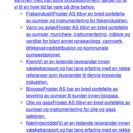
vi til en hver tid tar vare på dine behov.
Fiskeindustri
Froster AS tilbyr en bred portefølje
av pumper og instrumentering for fiskeindustrien.
Vann og avløp
Froster AS tilbyr en bred portefølje
av pumper, munchere, instrumentering, målere og
ventiler for blant annet renseanlegg, vannverk,
drikkevannsdistribusjon og kommunale
pumpestasjoner.
Kjemi
Vi er en ledende leverandør innen
væsketransport og har lang erfaring med en rekke
referanser som leverandør til denne krevende
industrien.
Biogass
Froster AS har en bred portefølje av
levering av pumper til kunder innen biogass.
Olje og gass
Froster AS tilbyr en bred portefølje av
pumper og instrumentering for olje og gass
sektoren.
Næringsmiddel
Vi er en ledende leverandør innen
væsketransport og har lang erfaring med en rekke