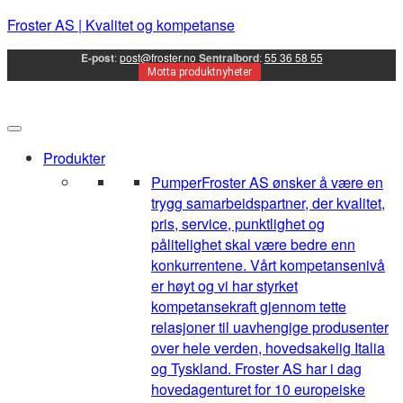
Froster AS | Kvalitet og kompetanse
E-post
:
post@froster.no
Sentralbord
:
55 36 58 55
Motta produktnyheter
Produkter
Pumper
Froster AS ønsker å være en
trygg samarbeidspartner, der kvalitet,
pris, service, punktlighet og
pålitelighet skal være bedre enn
konkurrentene. Vårt kompetansenivå
er høyt og vi har styrket
kompetansekraft gjennom tette
relasjoner til uavhengige produsenter
over hele verden, hovedsakelig Italia
og Tyskland. Froster AS har i dag
hovedagenturet for 10 europeiske