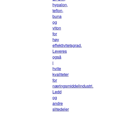
hypalon,
teflon,
buna
og
viton
for
høy
effektivitetsgrad.
Leveres
også
i
hvite
kvaliteter
for
næringsmiddelindustri.
Ledd
og
andre
slitedeler