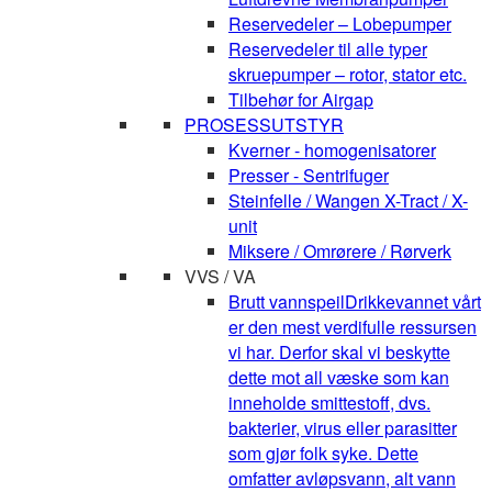
Reservedeler – Lobepumper
Reservedeler til alle typer
skruepumper – rotor, stator etc.
Tilbehør for Airgap
PROSESSUTSTYR
Kverner - homogenisatorer
Presser - Sentrifuger
Steinfelle / Wangen X-Tract / X-
unit
Miksere / Omrørere / Rørverk
VVS / VA
Brutt vannspeil
Drikkevannet vårt
er den mest verdifulle ressursen
vi har. Derfor skal vi beskytte
dette mot all væske som kan
inneholde smittestoff, dvs.
bakterier, virus eller parasitter
som gjør folk syke. Dette
omfatter avløpsvann, alt vann