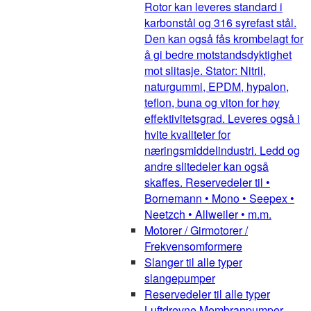
Rotor kan leveres standard i
karbonstål og 316 syrefast stål.
Den kan også fås krombelagt for
å gi bedre motstandsdyktighet
mot slitasje. Stator: Nitril,
naturgummi, EPDM, hypalon,
teflon, buna og viton for høy
effektivitetsgrad. Leveres også i
hvite kvaliteter for
næringsmiddelindustri. Ledd og
andre slitedeler kan også
skaffes. Reservedeler til •
Bornemann • Mono • Seepex •
Neetzch • Allweiler • m.m.
Motorer / Girmotorer /
Frekvensomformere
Slanger til alle typer
slangepumper
Reservedeler til alle typer
Luftdrevne Membranpumper