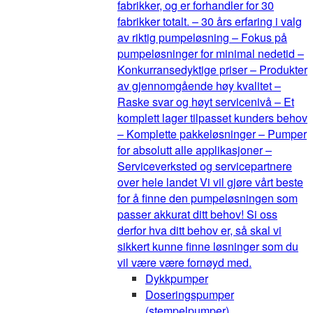
fabrikker, og er forhandler for 30
fabrikker totalt. – 30 års erfaring i valg
av riktig pumpeløsning – Fokus på
pumpeløsninger for minimal nedetid –
Konkurransedyktige priser – Produkter
av gjennomgående høy kvalitet –
Raske svar og høyt servicenivå – Et
komplett lager tilpasset kunders behov
– Komplette pakkeløsninger – Pumper
for absolutt alle applikasjoner –
Serviceverksted og servicepartnere
over hele landet Vi vil gjøre vårt beste
for å finne den pumpeløsningen som
passer akkurat ditt behov! Si oss
derfor hva ditt behov er, så skal vi
sikkert kunne finne løsninger som du
vil være være fornøyd med.
Dykkpumper
Doseringspumper
(stempelpumper)