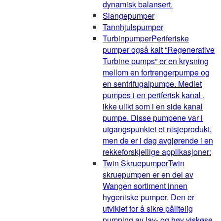
dynamisk balansert.
Slangepumper
Tannhjulspumper
Turbinpumper
Periferiske
pumper også kalt “Regenerative
Turbine pumps” er en krysning
mellom en fortrengerpumpe og
en sentrifugalpumpe. Mediet
pumpes i en periferisk kanal ,
ikke ulikt som i en side kanal
pumpe. Disse pumpene var i
utgangspunktet et nisjeprodukt,
men de er i dag avgjørende i en
rekkeforskjellige applikasjoner:
Twin Skruepumper
Twin
skruepumpen er en del av
Wangen sortiment innen
hygeniske pumper. Den er
utviklet for å sikre pålitelig
pumping av lav- og høy viskøse,