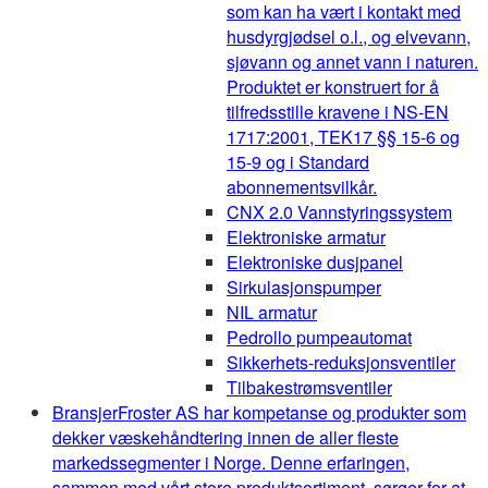
som kan ha vært i kontakt med
husdyrgjødsel o.l., og elvevann,
sjøvann og annet vann i naturen.
Produktet er konstruert for å
tilfredsstille kravene i NS-EN
1717:2001, TEK17 §§ 15-6 og
15-9 og i Standard
abonnementsvilkår.
CNX 2.0 Vannstyringssystem
Elektroniske armatur
Elektroniske dusjpanel
Sirkulasjonspumper
NIL armatur
Pedrollo pumpeautomat
Sikkerhets-reduksjonsventiler
Tilbakestrømsventiler
Bransjer
Froster AS har kompetanse og produkter som
dekker væskehåndtering innen de aller fleste
markedssegmenter i Norge. Denne erfaringen,
sammen med vårt store produktsortiment, sørger for at