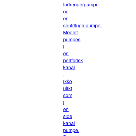
fortrengerpumpe
og
en
sentrifugalpumpe.
Mediet
pumpes
i
en
periferisk
kanal
,
ikke
ulikt
som
i
en
side
kanal
pumpe.