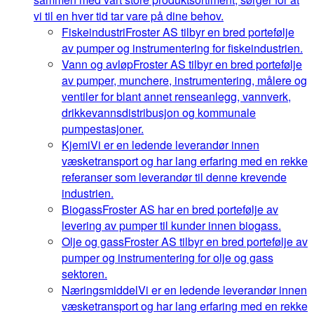
vi til en hver tid tar vare på dine behov.
Fiskeindustri
Froster AS tilbyr en bred portefølje
av pumper og instrumentering for fiskeindustrien.
Vann og avløp
Froster AS tilbyr en bred portefølje
av pumper, munchere, instrumentering, målere og
ventiler for blant annet renseanlegg, vannverk,
drikkevannsdistribusjon og kommunale
pumpestasjoner.
Kjemi
Vi er en ledende leverandør innen
væsketransport og har lang erfaring med en rekke
referanser som leverandør til denne krevende
industrien.
Biogass
Froster AS har en bred portefølje av
levering av pumper til kunder innen biogass.
Olje og gass
Froster AS tilbyr en bred portefølje av
pumper og instrumentering for olje og gass
sektoren.
Næringsmiddel
Vi er en ledende leverandør innen
væsketransport og har lang erfaring med en rekke