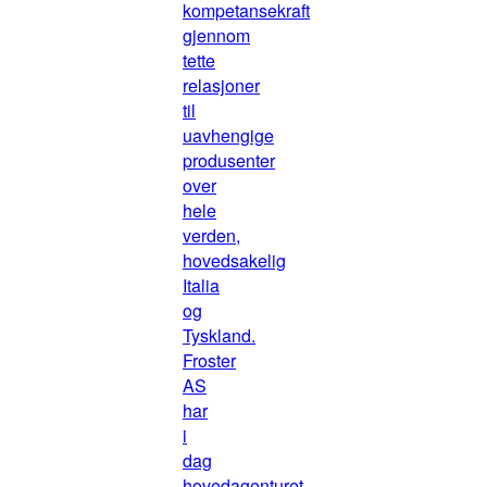
kompetansekraft
gjennom
tette
relasjoner
til
uavhengige
produsenter
over
hele
verden,
hovedsakelig
Italia
og
Tyskland.
Froster
AS
har
i
dag
hovedagenturet