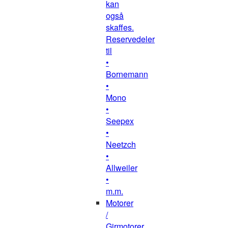
kan
også
skaffes.
Reservedeler
til
•
Bornemann
•
Mono
•
Seepex
•
Neetzch
•
Allweiler
•
m.m.
Motorer
/
Girmotorer