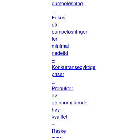
pumpeløsning
–
Fokus
på
pumpeløsninger
for
minimal
nedetid
–
Konkurransedyktige
priser
–
Produkter
av
gjennomgående
høy
kvalitet
–
Raske
svar