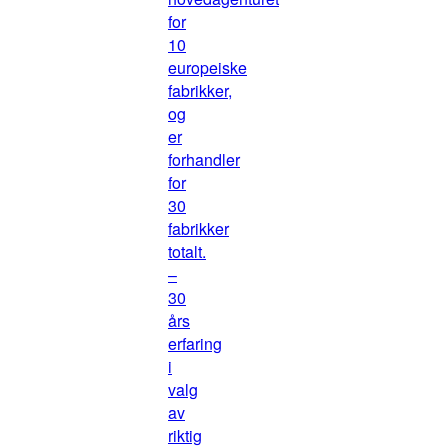
for
10
europeiske
fabrikker,
og
er
forhandler
for
30
fabrikker
totalt.
–
30
års
erfaring
i
valg
av
riktig