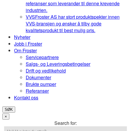
referanser som leverandør til denne krevende
industrien.
VVS
Froster AS har stort produktspekter innen
VVS-bransjen og ønsker å tilby gode
kvalitetsprodukt til best mulig pris.
Nyheter
Jobb i Froster
Om Froster
Servicepartnere
Salgs- og Leveringsbetingelser
Drift og vedlikehold
Dokumenter
Brukte pumper
Referanser
Kontakt oss
SØK
×
Search for: