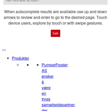
When autocomplete results are available use up and down
arrows to review and enter to go to the desired page. Touch
device users, explore by touch or with swipe gestures.
Produkter
Pumper
Froster
AS
ønsker
å
være
en
trygg
samarbeidspartner,
der