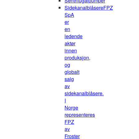
Sentrifugalpumper
Sidekanalblåsere
FPZ
SpA
er
en
ledende
aktør
innen
produksjon,
og
globalt
salg
av
sidekanalblåsere.
I
Norge
representeres
FPZ
av
Froster