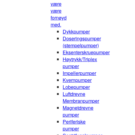
være
være
fornøyd
med.
Dykkpumper
Doseringspumper
(stempelpumper)
Eksenterskruepumper
Høytrykk/Triplex
pumper
Impellerpumper
Kvernpumper
Lobepumper
Luftdrevne
Membranpumper
Magnetdrevne
pumper
Periferiske
pumper