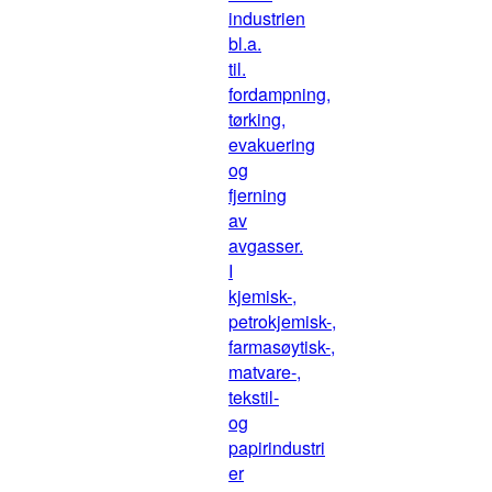
industrien
bl.a.
til.
fordampning,
tørking,
evakuering
og
fjerning
av
avgasser.
I
kjemisk-,
petrokjemisk-,
farmasøytisk-,
matvare-,
tekstil-
og
papirindustri
er