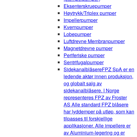
Eksenterskruepumper
Høytrykk/Triplex pumper
Impellerpumper
Kvernpumper
Lobepumper
Luftdrevne Membranpumper
Magnetdrevne pumper
Periferiske pumper
Sentrifugalpumper
Sidekanalblåsere
FPZ SpA er en
ledende aktør innen produksjon,
og globalt salg av
sidekanalblåsere. I Norge
representeres FPZ av Froster
AS Alle standard FPZ blåsere
har lyddemper på utløp, som kan
tilpasses til forskjellige
applikasjoner. Alle impellere er
av Aluminium-legering og er