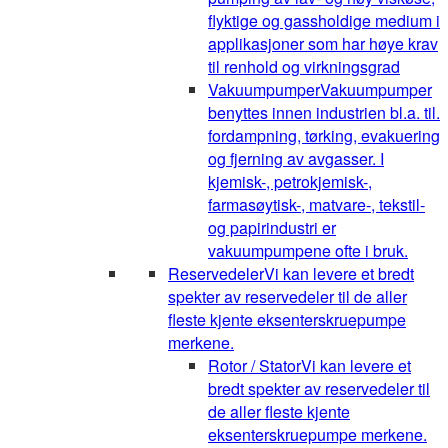
flyktige og gassholdige medium i
applikasjoner som har høye krav
til renhold og virkningsgrad
Vakuumpumper
Vakuumpumper
benyttes innen industrien bl.a. til.
fordampning, tørking, evakuering
og fjerning av avgasser. I
kjemisk-, petrokjemisk-,
farmasøytisk-, matvare-, tekstil-
og papirindustri er
vakuumpumpene ofte i bruk.
Reservedeler
Vi kan levere et bredt
spekter av reservedeler til de aller
fleste kjente eksenterskruepumpe
merkene.
Rotor / Stator
Vi kan levere et
bredt spekter av reservedeler til
de aller fleste kjente
eksenterskruepumpe merkene.