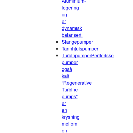
Aluminium-
legering
og
er
dynamisk
balansert.
Slangepumper
Tannhjulspumper
Turbinpumper
Periferiske
pumper
også
kalt
“Regenerative
Turbine
pumps”
er
en
krysning
mellom
en