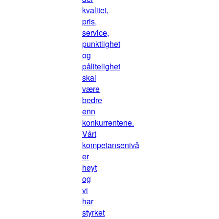
kvalitet,
pris,
service,
punktlighet
og
pålitelighet
skal
være
bedre
enn
konkurrentene.
Vårt
kompetansenivå
er
høyt
og
vi
har
styrket