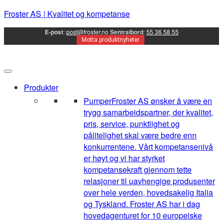
Froster AS | Kvalitet og kompetanse
E-post
:
post@froster.no
Sentralbord
:
55 36 58 55
Motta produktnyheter
Produkter
Pumper
Froster AS ønsker å være en
trygg samarbeidspartner, der kvalitet,
pris, service, punktlighet og
pålitelighet skal være bedre enn
konkurrentene. Vårt kompetansenivå
er høyt og vi har styrket
kompetansekraft gjennom tette
relasjoner til uavhengige produsenter
over hele verden, hovedsakelig Italia
og Tyskland. Froster AS har i dag
hovedagenturet for 10 europeiske