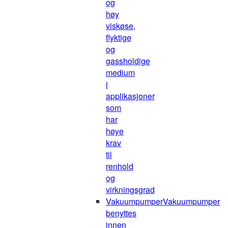
og
høy
viskøse,
flyktige
og
gassholdige
medium
i
applikasjoner
som
har
høye
krav
til
renhold
og
virkningsgrad
Vakuumpumper
Vakuumpumper
benyttes
innen