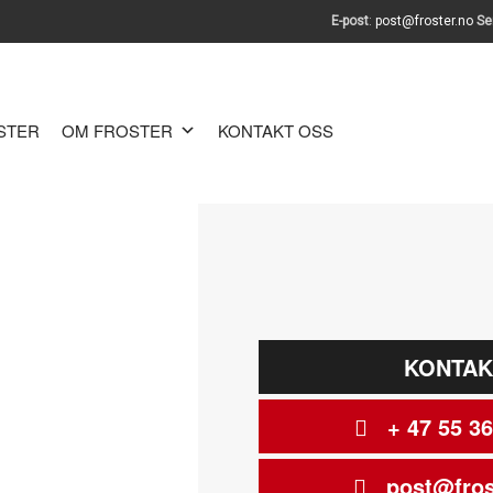
E-post
:
post@froster.no
Se
OSTER
OM FROSTER
KONTAKT OSS
KONTAK
+ 47 55 36
post@fros