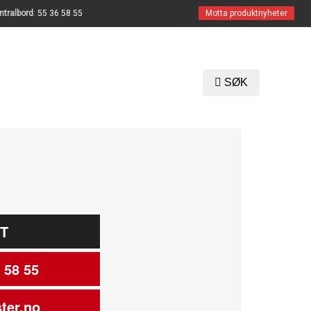
ntralbord
:
55 36 58 55
Motta produktnyheter
SØK
T
 58 55
ter.no