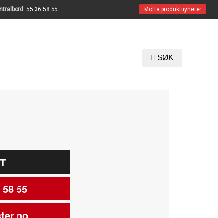
ntralbord
:
55 36 58 55
Motta produktnyheter
SØK
T
 58 55
ter.no