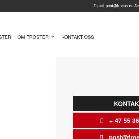
E-post
:
post@froster.no
Se
OSTER
OM FROSTER
KONTAKT OSS
KONTAK
+ 47 55 36
post@fros