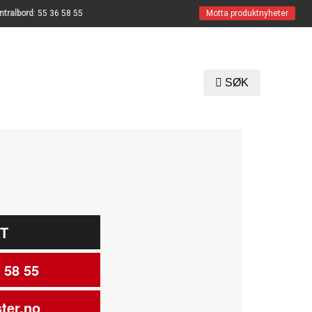
ntralbord
:
55 36 58 55
Motta produktnyheter
SØK
T
 58 55
ter.no