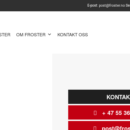
E-post
:
post@froster.no
Se
OSTER
OM FROSTER
KONTAKT OSS
KONTAK
+ 47 55 36
post@fros