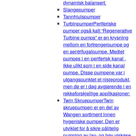
dynamisk balansert.
Slangepumper
Tannhjulspumper
Turbinpumper
Periferiske
pumper også kalt “Regenerative
Turbine pumps” er en krysning
mellom en fortrengerpumpe og
en sentrifugalpumpe. Mediet
pumpes i en periferisk kanal ,
ikke ulikt som i en side kanal
pumpe. Disse pumpene var i
utgangspunktet et nisjeprodukt,
men de er i dag avgjørende i en
rekkeforskjellige applikasjoner:
Twin Skruepumper
Twin
skruepumpen er en del av
Wangen sortiment innen
hygeniske pumper. Den er
utviklet for å sikre pålitelig
pumping av lav- og høy viskøse,