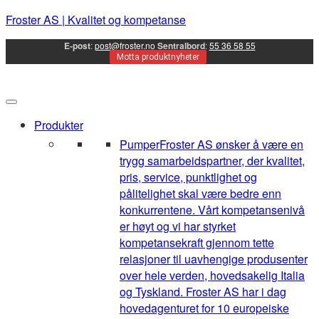
Froster AS | Kvalitet og kompetanse
E-post
:
post@froster.no
Sentralbord
:
55 36 58 55
Motta produktnyheter
Produkter
Pumper
Froster AS ønsker å være en
trygg samarbeidspartner, der kvalitet,
pris, service, punktlighet og
pålitelighet skal være bedre enn
konkurrentene. Vårt kompetansenivå
er høyt og vi har styrket
kompetansekraft gjennom tette
relasjoner til uavhengige produsenter
over hele verden, hovedsakelig Italia
og Tyskland. Froster AS har i dag
hovedagenturet for 10 europeiske