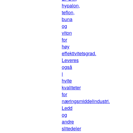
hypalon,
teflon,
buna
og
viton
for
høy
effektivitetsgrad.
Leveres
også
i
hvite
kvaliteter
for
næringsmiddelindustri.
Ledd
og
andre
slitedeler