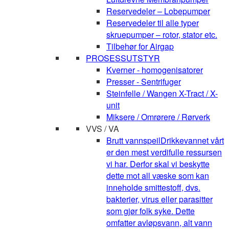
Reservedeler – Lobepumper
Reservedeler til alle typer
skruepumper – rotor, stator etc.
Tilbehør for Airgap
PROSESSUTSTYR
Kverner - homogenisatorer
Presser - Sentrifuger
Steinfelle / Wangen X-Tract / X-
unit
Miksere / Omrørere / Rørverk
VVS / VA
Brutt vannspeil
Drikkevannet vårt
er den mest verdifulle ressursen
vi har. Derfor skal vi beskytte
dette mot all væske som kan
inneholde smittestoff, dvs.
bakterier, virus eller parasitter
som gjør folk syke. Dette
omfatter avløpsvann, alt vann