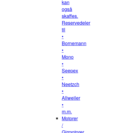
kan
også
skaffes.
Reservedeler
til
•
Bornemann
•
Mono
•
Seepex
•
Neetzch
•
Allweiler
•
m.m.
Motorer
/
Girmotorer