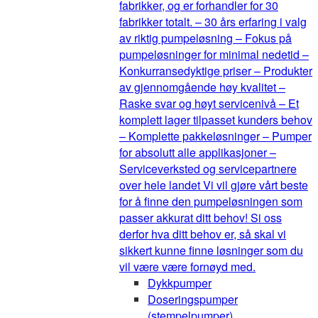
fabrikker, og er forhandler for 30
fabrikker totalt. – 30 års erfaring i valg
av riktig pumpeløsning – Fokus på
pumpeløsninger for minimal nedetid –
Konkurransedyktige priser – Produkter
av gjennomgående høy kvalitet –
Raske svar og høyt servicenivå – Et
komplett lager tilpasset kunders behov
– Komplette pakkeløsninger – Pumper
for absolutt alle applikasjoner –
Serviceverksted og servicepartnere
over hele landet Vi vil gjøre vårt beste
for å finne den pumpeløsningen som
passer akkurat ditt behov! Si oss
derfor hva ditt behov er, så skal vi
sikkert kunne finne løsninger som du
vil være være fornøyd med.
Dykkpumper
Doseringspumper
(stempelpumper)