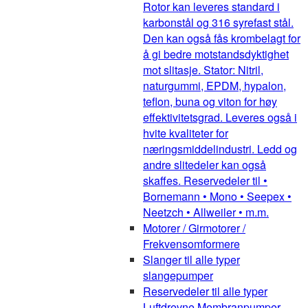
Rotor kan leveres standard i
karbonstål og 316 syrefast stål.
Den kan også fås krombelagt for
å gi bedre motstandsdyktighet
mot slitasje. Stator: Nitril,
naturgummi, EPDM, hypalon,
teflon, buna og viton for høy
effektivitetsgrad. Leveres også i
hvite kvaliteter for
næringsmiddelindustri. Ledd og
andre slitedeler kan også
skaffes. Reservedeler til •
Bornemann • Mono • Seepex •
Neetzch • Allweiler • m.m.
Motorer / Girmotorer /
Frekvensomformere
Slanger til alle typer
slangepumper
Reservedeler til alle typer
Luftdrevne Membranpumper