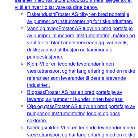
vi til en hver tid tar vare på dine behov.
Fiskeindustri
Froster AS tilbyr en bred portefølje
av pumper og instrumentering for fiskeindustrien.
Vann og avløp
Froster AS tilbyr en bred portefølje
av pumper, munchere, instrumentering, målere og
ventiler for blant annet renseanlegg, vannverk,
drikkevannsdistribusjon og kommunale
pumpestasjoner.
Kjemi
Vi er en ledende leverandør innen
væsketransport og har lang erfaring med en rekke
referanser som leverandør til denne krevende
industrien.
Biogass
Froster AS har en bred portefølje av
levering av pumper til kunder innen biogass.
Olje og gass
Froster AS tilbyr en bred portefølje av
pumper og instrumentering for olje og gass
sektoren.
Næringsmiddel
Vi er en ledende leverandør innen
væsketransport og har lang erfaring med en rekke