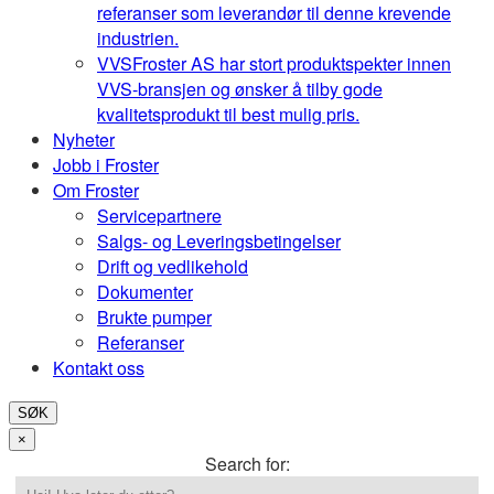
referanser som leverandør til denne krevende
industrien.
VVS
Froster AS har stort produktspekter innen
VVS-bransjen og ønsker å tilby gode
kvalitetsprodukt til best mulig pris.
Nyheter
Jobb i Froster
Om Froster
Servicepartnere
Salgs- og Leveringsbetingelser
Drift og vedlikehold
Dokumenter
Brukte pumper
Referanser
Kontakt oss
SØK
×
Search for: