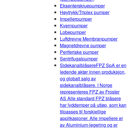
Eksenterskruepumper
Høytrykk/Triplex pumper
Impellerpumper
Kvernpumper
Lobepumper
Luftdrevne Membranpumper
Magnetdrevne pumper
Periferiske pumper
Sentrifugalpumper
Sidekanalblåsere
FPZ SpA er en
ledende aktør innen produksjon,
og globalt salg av
sidekanalblåsere. I Norge
representeres FPZ av Froster
AS Alle standard FPZ blåsere
har lyddemper på utløp, som kan
tilpasses til forskjellige
applikasjoner. Alle impellere er
av Aluminium-legering og er