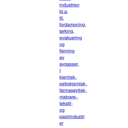
industrien
bl.a.
til.
fordampning,
tørking,
evakuering
og
fjerning
av
avgasser.
I
kjemisk-,
petrokjemisk-,
farmasøytisk-,
matvare-,
tekstil-
og
papirindustri
er