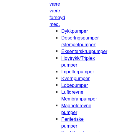
være
være
fornøyd
med.
Dykkpumper
Doseringspumper
(stempelpumper)
Eksenterskruepumper
Høytrykk/Triplex
pumper
Impellerpumper
Kvernpumper
Lobepumper
Luftdrevne
Membranpumper
Magnetdrevne
pumper
Periferiske
pumper