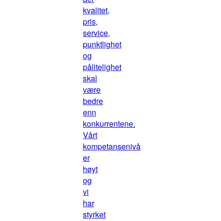
kvalitet,
pris,
service,
punktlighet
og
pålitelighet
skal
være
bedre
enn
konkurrentene.
Vårt
kompetansenivå
er
høyt
og
vi
har
styrket