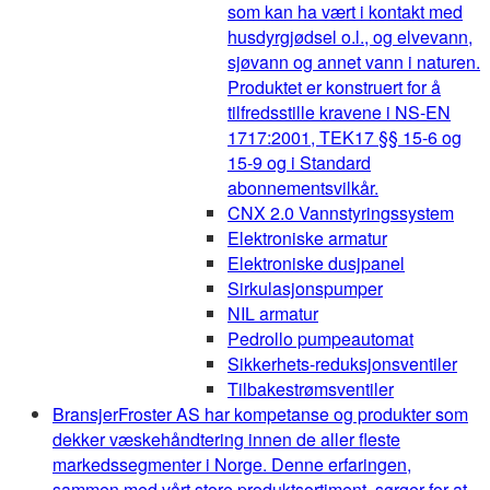
som kan ha vært i kontakt med
husdyrgjødsel o.l., og elvevann,
sjøvann og annet vann i naturen.
Produktet er konstruert for å
tilfredsstille kravene i NS-EN
1717:2001, TEK17 §§ 15-6 og
15-9 og i Standard
abonnementsvilkår.
CNX 2.0 Vannstyringssystem
Elektroniske armatur
Elektroniske dusjpanel
Sirkulasjonspumper
NIL armatur
Pedrollo pumpeautomat
Sikkerhets-reduksjonsventiler
Tilbakestrømsventiler
Bransjer
Froster AS har kompetanse og produkter som
dekker væskehåndtering innen de aller fleste
markedssegmenter i Norge. Denne erfaringen,
sammen med vårt store produktsortiment, sørger for at