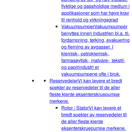
flyktige og gassholdige medium i
applikasjoner som har høye krav
til renhold og virkningsgrad
Vakuumpumper
Vakuumpumper
benyttes innen industrien bl.a. til.
fordampning, tørking, evakuering
og fjerning av avgasser. I
kjemisk-, petrokjemisk-,
farmasøytisk-, matvare-, tekstil-
og papirindustri er
vakuumpumpene ofte i bruk.
Reservedeler
Vi kan levere et bredt
spekter av reservedeler til de aller
fleste kjente eksenterskruepumpe
merkene.
Rotor / Stator
Vi kan levere et
bredt spekter av reservedeler til
de aller fleste kjente
eksenterskruepumpe merkene.