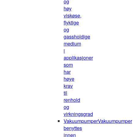
og
høy
viskøse,
flyktige
og
gassholdige
medium
i
applikasjoner
som
har
høye
krav
til
renhold
og
virkningsgrad
Vakuumpumper
Vakuumpumper
benyttes
innen