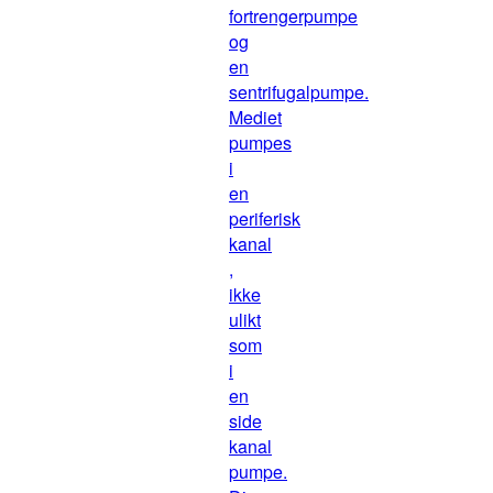
fortrengerpumpe
og
en
sentrifugalpumpe.
Mediet
pumpes
i
en
periferisk
kanal
,
ikke
ulikt
som
i
en
side
kanal
pumpe.