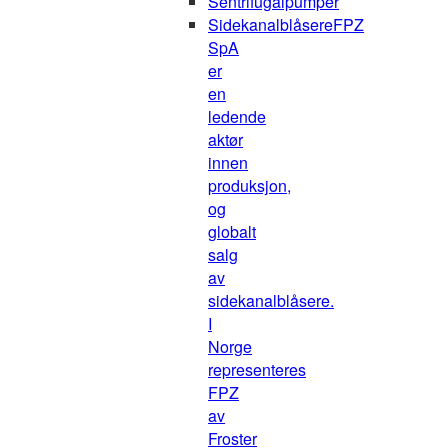
Sentrifugalpumper
Sidekanalblåsere
FPZ
SpA
er
en
ledende
aktør
innen
produksjon,
og
globalt
salg
av
sidekanalblåsere.
I
Norge
representeres
FPZ
av
Froster