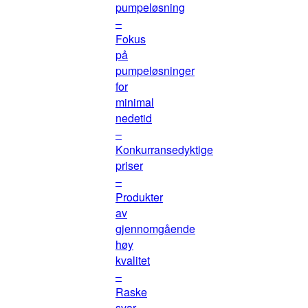
pumpeløsning
–
Fokus
på
pumpeløsninger
for
minimal
nedetid
–
Konkurransedyktige
priser
–
Produkter
av
gjennomgående
høy
kvalitet
–
Raske
svar