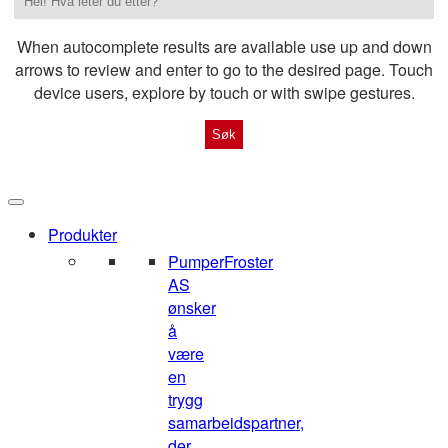
When autocomplete results are available use up and down
arrows to review and enter to go to the desired page. Touch
device users, explore by touch or with swipe gestures.
Produkter
Pumper
Froster
AS
ønsker
å
være
en
trygg
samarbeidspartner,
der