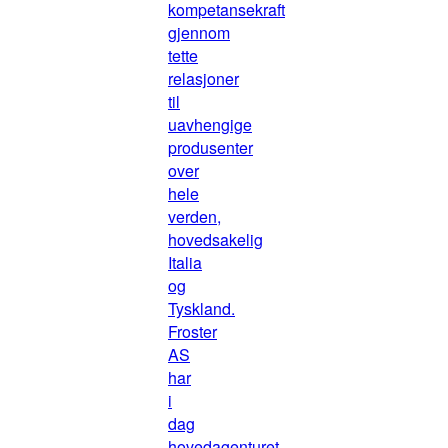
kompetansekraft
gjennom
tette
relasjoner
til
uavhengige
produsenter
over
hele
verden,
hovedsakelig
Italia
og
Tyskland.
Froster
AS
har
i
dag
hovedagenturet