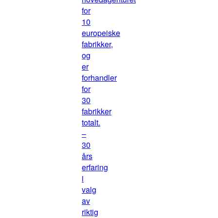
for
10
europeiske
fabrikker,
og
er
forhandler
for
30
fabrikker
totalt.
–
30
års
erfaring
i
valg
av
riktig