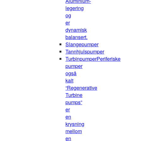
Aluminium-
legering
og
er
dynamisk
balansert.
Slangepumper
Tannhjulspumper
Turbinpumper
Periferiske
pumper
også
kalt
“Regenerative
Turbine
pumps”
er
en
krysning
mellom
en