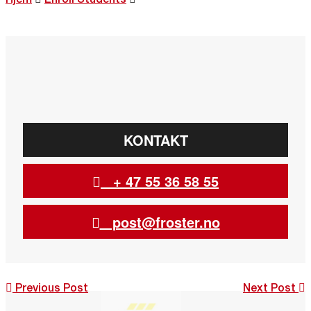
KONTAKT
+ 47 55 36 58 55
post@froster.no
Post
Previous Post
Next Post