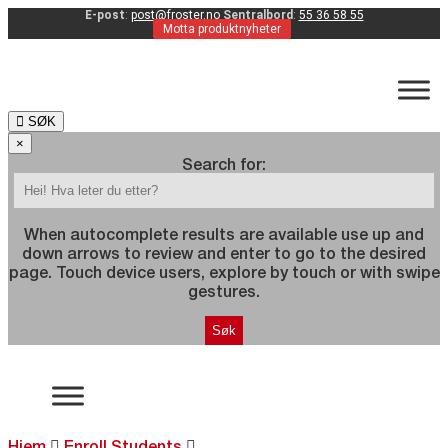
E-post
:
post@froster.no
Sentralbord
:
55 36 58 55
Motta produktnyheter
SØK
×
Search for:
When autocomplete results are available use up and
down arrows to review and enter to go to the desired
page. Touch device users, explore by touch or with swipe
gestures.
Hjem
Enroll Students