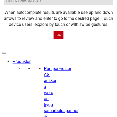
When autocomplete results are available use up and down
arrows to review and enter to go to the desired page. Touch
device users, explore by touch or with swipe gestures.
Produkter
Pumper
Froster
AS
ønsker
å
være
en
trygg
samarbeidspartner,
der