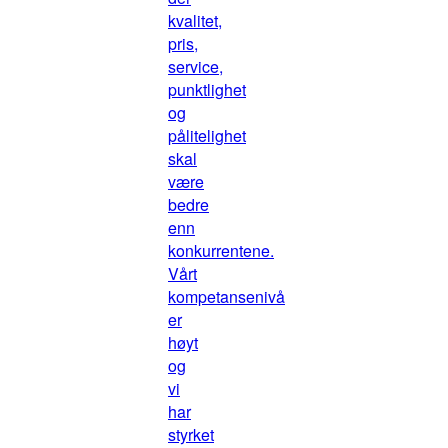
kvalitet,
pris,
service,
punktlighet
og
pålitelighet
skal
være
bedre
enn
konkurrentene.
Vårt
kompetansenivå
er
høyt
og
vi
har
styrket