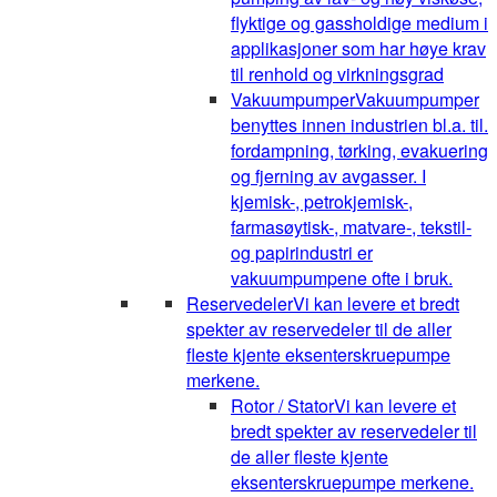
flyktige og gassholdige medium i
applikasjoner som har høye krav
til renhold og virkningsgrad
Vakuumpumper
Vakuumpumper
benyttes innen industrien bl.a. til.
fordampning, tørking, evakuering
og fjerning av avgasser. I
kjemisk-, petrokjemisk-,
farmasøytisk-, matvare-, tekstil-
og papirindustri er
vakuumpumpene ofte i bruk.
Reservedeler
Vi kan levere et bredt
spekter av reservedeler til de aller
fleste kjente eksenterskruepumpe
merkene.
Rotor / Stator
Vi kan levere et
bredt spekter av reservedeler til
de aller fleste kjente
eksenterskruepumpe merkene.