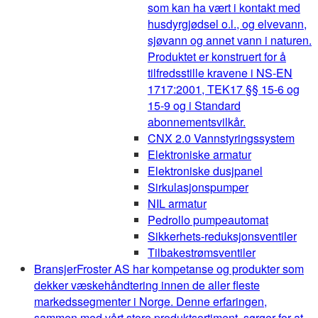
som kan ha vært i kontakt med
husdyrgjødsel o.l., og elvevann,
sjøvann og annet vann i naturen.
Produktet er konstruert for å
tilfredsstille kravene i NS-EN
1717:2001, TEK17 §§ 15-6 og
15-9 og i Standard
abonnementsvilkår.
CNX 2.0 Vannstyringssystem
Elektroniske armatur
Elektroniske dusjpanel
Sirkulasjonspumper
NIL armatur
Pedrollo pumpeautomat
Sikkerhets-reduksjonsventiler
Tilbakestrømsventiler
Bransjer
Froster AS har kompetanse og produkter som
dekker væskehåndtering innen de aller fleste
markedssegmenter i Norge. Denne erfaringen,
sammen med vårt store produktsortiment, sørger for at