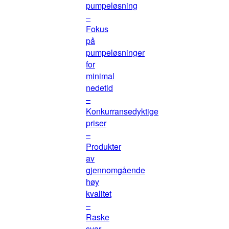
pumpeløsning
–
Fokus
på
pumpeløsninger
for
minimal
nedetid
–
Konkurransedyktige
priser
–
Produkter
av
gjennomgående
høy
kvalitet
–
Raske
svar