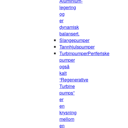
Aluminium-
legering
og
er
dynamisk
balansert.
Slangepumper
Tannhjulspumper
Turbinpumper
Periferiske
pumper
også
kalt
“Regenerative
Turbine
pumps”
er
en
krysning
mellom
en