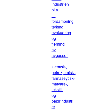
industrien
bl.a.
til.
fordampning,
tørking,
evakuering
og
fjerning
av
avgasser.
I
kjemisk-,
petrokjemisk-,
farmasøytisk-,
matvare-,
tekstil-
og
papirindustri
er