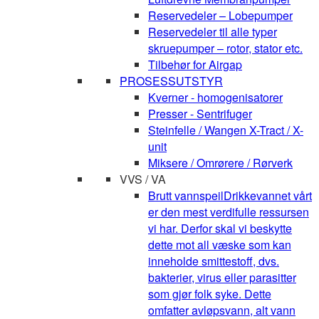
Reservedeler – Lobepumper
Reservedeler til alle typer
skruepumper – rotor, stator etc.
Tilbehør for Airgap
PROSESSUTSTYR
Kverner - homogenisatorer
Presser - Sentrifuger
Steinfelle / Wangen X-Tract / X-
unit
Miksere / Omrørere / Rørverk
VVS / VA
Brutt vannspeil
Drikkevannet vårt
er den mest verdifulle ressursen
vi har. Derfor skal vi beskytte
dette mot all væske som kan
inneholde smittestoff, dvs.
bakterier, virus eller parasitter
som gjør folk syke. Dette
omfatter avløpsvann, alt vann