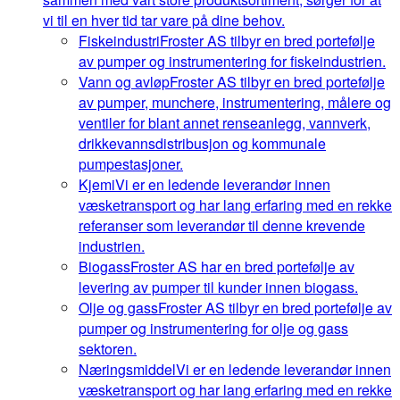
vi til en hver tid tar vare på dine behov.
Fiskeindustri
Froster AS tilbyr en bred portefølje
av pumper og instrumentering for fiskeindustrien.
Vann og avløp
Froster AS tilbyr en bred portefølje
av pumper, munchere, instrumentering, målere og
ventiler for blant annet renseanlegg, vannverk,
drikkevannsdistribusjon og kommunale
pumpestasjoner.
Kjemi
Vi er en ledende leverandør innen
væsketransport og har lang erfaring med en rekke
referanser som leverandør til denne krevende
industrien.
Biogass
Froster AS har en bred portefølje av
levering av pumper til kunder innen biogass.
Olje og gass
Froster AS tilbyr en bred portefølje av
pumper og instrumentering for olje og gass
sektoren.
Næringsmiddel
Vi er en ledende leverandør innen
væsketransport og har lang erfaring med en rekke