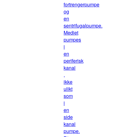
fortrengerpumpe
og
en
sentrifugalpumpe.
Mediet
pumpes
i
en
periferisk
kanal
,
ikke
ulikt
som
i
en
side
kanal
pumpe.