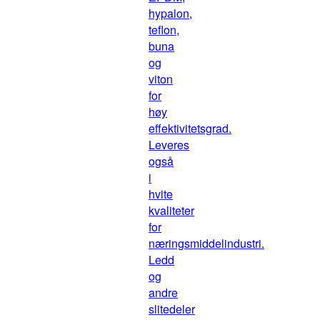
hypalon,
teflon,
buna
og
viton
for
høy
effektivitetsgrad.
Leveres
også
i
hvite
kvaliteter
for
næringsmiddelindustri.
Ledd
og
andre
slitedeler