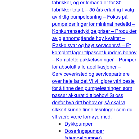
fabrikker, og er forhandler for 30
fabrikker totalt. – 30 års erfaring i valg
av riktig pumpeløsning – Fokus på
pumpeløsninger for minimal nedetid –
Konkurransedyktige priser – Produkter
av gjennomgående høy kvalitet –
Raske svar og høyt servicenivå – Et
komplett lager tilpasset kunders behov
– Komplette pakkeløsninger – Pumper
for absolutt alle applikasjoner –
Serviceverksted og servicepartnere
over hele landet Vi vil gjøre vårt beste
for å finne den pumpeløsningen som
passer akkurat ditt behov! Si oss
derfor hva ditt behov er, så skal vi
sikkert kunne finne løsninger som du
vil være være fornøyd med.
Dykkpumper
Doseringspumper
(stempelpumper)