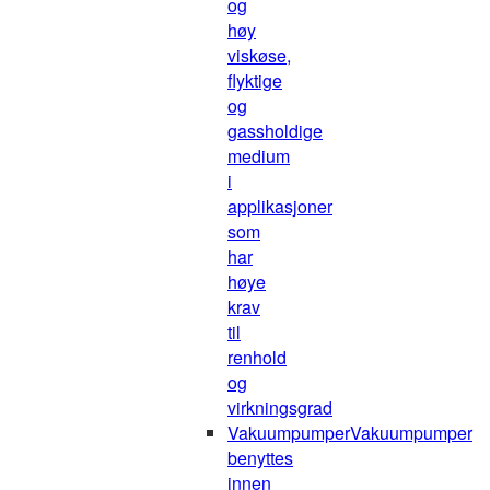
og
høy
viskøse,
flyktige
og
gassholdige
medium
i
applikasjoner
som
har
høye
krav
til
renhold
og
virkningsgrad
Vakuumpumper
Vakuumpumper
benyttes
innen