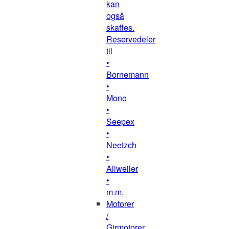
kan
også
skaffes.
Reservedeler
til
•
Bornemann
•
Mono
•
Seepex
•
Neetzch
•
Allweiler
•
m.m.
Motorer
/
Girmotorer