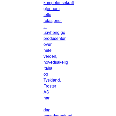
kompetansekraft
gjennom
tette
relasjoner
til
uavhengige
produsenter
over
hele
verden,
hovedsakelig
Italia
og
Tyskland.
Froster
AS
har
i
dag
hovedagenturet