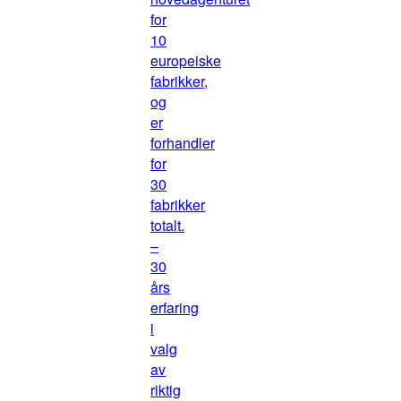
for
10
europeiske
fabrikker,
og
er
forhandler
for
30
fabrikker
totalt.
–
30
års
erfaring
i
valg
av
riktig