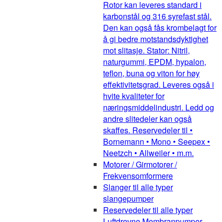
Rotor kan leveres standard i
karbonstål og 316 syrefast stål.
Den kan også fås krombelagt for
å gi bedre motstandsdyktighet
mot slitasje. Stator: Nitril,
naturgummi, EPDM, hypalon,
teflon, buna og viton for høy
effektivitetsgrad. Leveres også i
hvite kvaliteter for
næringsmiddelindustri. Ledd og
andre slitedeler kan også
skaffes. Reservedeler til •
Bornemann • Mono • Seepex •
Neetzch • Allweiler • m.m.
Motorer / Girmotorer /
Frekvensomformere
Slanger til alle typer
slangepumper
Reservedeler til alle typer
Luftdrevne Membranpumper