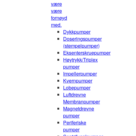
være
være
fornøyd
med.
Dykkpumper
Doseringspumper
(stempelpumper)
Eksenterskruepumper
Høytrykk/Triplex
pumper
Impellerpumper
Kvernpumper
Lobepumper
Luftdrevne
Membranpumper
Magnetdrevne
pumper
Periferiske
pumper