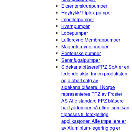
Eksenterskruepumper
Høytrykk/Triplex pumper
Impellerpumper
Kvernpumper
Lobepumper
Luftdrevne Membranpumper
Magnetdrevne pumper
Periferiske pumper
Sentrifugalpumper
Sidekanalblåsere
FPZ SpA er en
ledende aktør innen produksjon,
og globalt salg av
sidekanalblåsere. I Norge
representeres FPZ av Froster
AS Alle standard FPZ blåsere
har lyddemper på utløp, som kan
tilpasses til forskjellige
applikasjoner. Alle impellere er
av Aluminium-legering og er