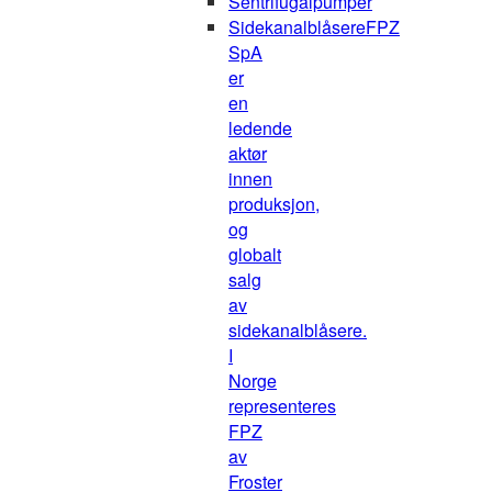
Sentrifugalpumper
Sidekanalblåsere
FPZ
SpA
er
en
ledende
aktør
innen
produksjon,
og
globalt
salg
av
sidekanalblåsere.
I
Norge
representeres
FPZ
av
Froster