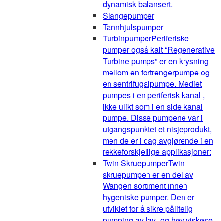
dynamisk balansert.
Slangepumper
Tannhjulspumper
Turbinpumper
Periferiske
pumper også kalt “Regenerative
Turbine pumps” er en krysning
mellom en fortrengerpumpe og
en sentrifugalpumpe. Mediet
pumpes i en periferisk kanal ,
ikke ulikt som i en side kanal
pumpe. Disse pumpene var i
utgangspunktet et nisjeprodukt,
men de er i dag avgjørende i en
rekkeforskjellige applikasjoner:
Twin Skruepumper
Twin
skruepumpen er en del av
Wangen sortiment innen
hygeniske pumper. Den er
utviklet for å sikre pålitelig
pumping av lav- og høy viskøse,