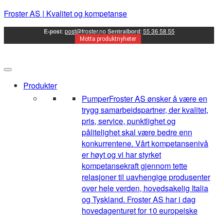
Froster AS | Kvalitet og kompetanse
E-post
:
post@froster.no
Sentralbord
:
55 36 58 55
Motta produktnyheter
Produkter
Pumper
Froster AS ønsker å være en
trygg samarbeidspartner, der kvalitet,
pris, service, punktlighet og
pålitelighet skal være bedre enn
konkurrentene. Vårt kompetansenivå
er høyt og vi har styrket
kompetansekraft gjennom tette
relasjoner til uavhengige produsenter
over hele verden, hovedsakelig Italia
og Tyskland. Froster AS har i dag
hovedagenturet for 10 europeiske