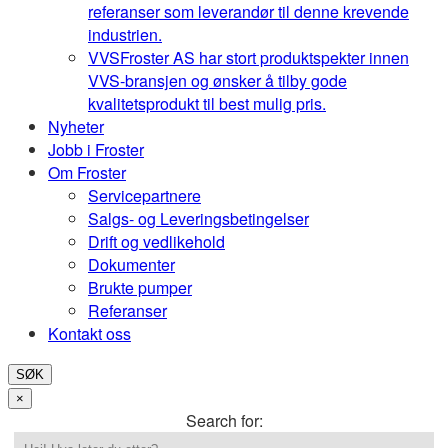
referanser som leverandør til denne krevende
industrien.
VVS
Froster AS har stort produktspekter innen
VVS-bransjen og ønsker å tilby gode
kvalitetsprodukt til best mulig pris.
Nyheter
Jobb i Froster
Om Froster
Servicepartnere
Salgs- og Leveringsbetingelser
Drift og vedlikehold
Dokumenter
Brukte pumper
Referanser
Kontakt oss
SØK
×
Search for: