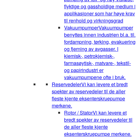
flyktige og gassholdige medium i
applikasjoner som har høye krav
til renhold og virkningsgrad
Vakuumpumper
Vakuumpumper
benyttes innen industrien bl.a. til.
fordampning, tørking, evakuering
og fjerning av avgasser. I
kjemisk-, petrokjemisk-,
farmasøytisk-, matvare-, tekstil-
og papirindustri er
vakuumpumpene ofte i bruk.
Reservedeler
Vi kan levere et bredt
spekter av reservedeler til de aller
fleste kjente eksenterskruepumpe
merkene.
Rotor / Stator
Vi kan levere et
bredt spekter av reservedeler til
de aller fleste kjente
eksenterskruepumpe merkene.