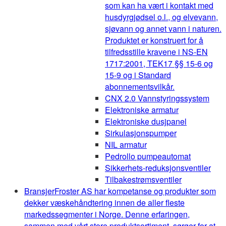
som kan ha vært i kontakt med
husdyrgjødsel o.l., og elvevann,
sjøvann og annet vann i naturen.
Produktet er konstruert for å
tilfredsstille kravene i NS-EN
1717:2001, TEK17 §§ 15-6 og
15-9 og i Standard
abonnementsvilkår.
CNX 2.0 Vannstyringssystem
Elektroniske armatur
Elektroniske dusjpanel
Sirkulasjonspumper
NIL armatur
Pedrollo pumpeautomat
Sikkerhets-reduksjonsventiler
Tilbakestrømsventiler
Bransjer
Froster AS har kompetanse og produkter som
dekker væskehåndtering innen de aller fleste
markedssegmenter i Norge. Denne erfaringen,
sammen med vårt store produktsortiment, sørger for at