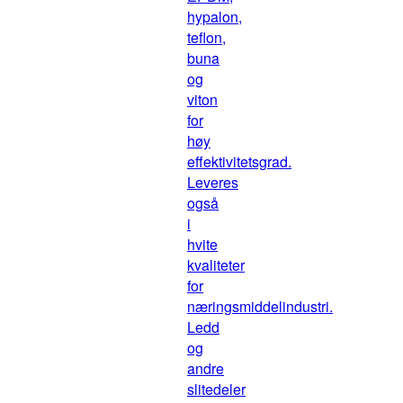
hypalon,
teflon,
buna
og
viton
for
høy
effektivitetsgrad.
Leveres
også
i
hvite
kvaliteter
for
næringsmiddelindustri.
Ledd
og
andre
slitedeler