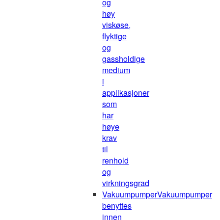
og
høy
viskøse,
flyktige
og
gassholdige
medium
i
applikasjoner
som
har
høye
krav
til
renhold
og
virkningsgrad
Vakuumpumper
Vakuumpumper
benyttes
innen