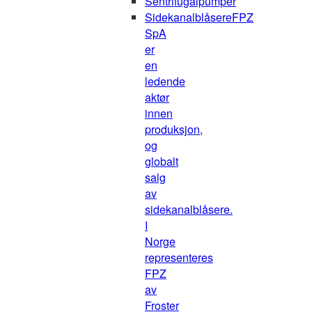
Sentrifugalpumper
Sidekanalblåsere
FPZ
SpA
er
en
ledende
aktør
innen
produksjon,
og
globalt
salg
av
sidekanalblåsere.
I
Norge
representeres
FPZ
av
Froster