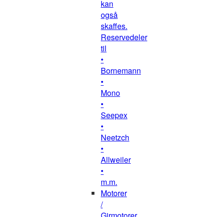
kan
også
skaffes.
Reservedeler
til
•
Bornemann
•
Mono
•
Seepex
•
Neetzch
•
Allweiler
•
m.m.
Motorer
/
Girmotorer