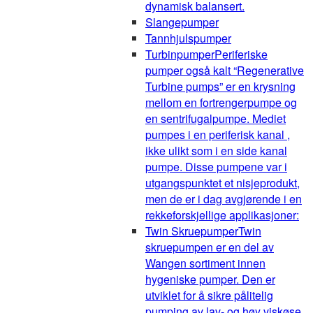
dynamisk balansert.
Slangepumper
Tannhjulspumper
Turbinpumper
Periferiske
pumper også kalt “Regenerative
Turbine pumps” er en krysning
mellom en fortrengerpumpe og
en sentrifugalpumpe. Mediet
pumpes i en periferisk kanal ,
ikke ulikt som i en side kanal
pumpe. Disse pumpene var i
utgangspunktet et nisjeprodukt,
men de er i dag avgjørende i en
rekkeforskjellige applikasjoner:
Twin Skruepumper
Twin
skruepumpen er en del av
Wangen sortiment innen
hygeniske pumper. Den er
utviklet for å sikre pålitelig
pumping av lav- og høy viskøse,