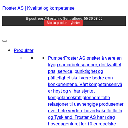
Froster AS | Kvalitet og kompetanse
E-post
:
post@froster.no
Sentralbord
:
55 36 58 55
Motta produktnyheter
Produkter
Pumper
Froster AS ønsker å være en
trygg samarbeidspartner, der kvalitet,
pris, service, punktlighet og
pålitelighet skal være bedre enn
konkurrentene. Vårt kompetansenivå
er høyt og vi har styrket
kompetansekraft gjennom tette
relasjoner til uavhengige produsenter
over hele verden, hovedsakelig Italia
og Tyskland. Froster AS har i dag
hovedagenturet for 10 europeiske