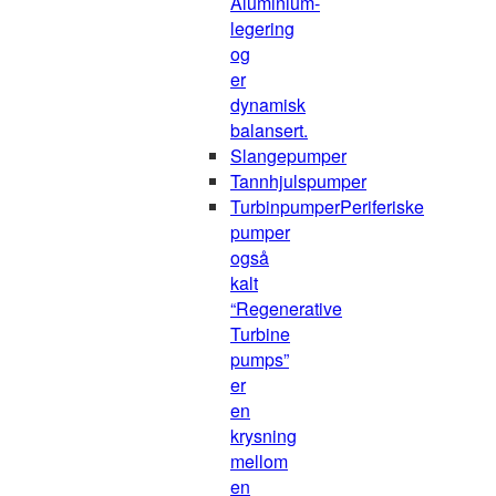
Aluminium-
legering
og
er
dynamisk
balansert.
Slangepumper
Tannhjulspumper
Turbinpumper
Periferiske
pumper
også
kalt
“Regenerative
Turbine
pumps”
er
en
krysning
mellom
en