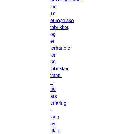
for
10
europeiske
fabrikker,
og
er
forhandler
for
30
fabrikker
totalt.
–
30
års
erfaring
i
valg
av
riktig