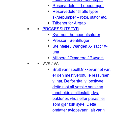
Reservedeler – Lobepumper
Reservedeler til alle typer
skruepumper – rotor, stator etc.
Tilbehør for Airgap
PROSESSUTSTYR
Kverner - homogenisatorer
Presser - Sentrifuger
Steinfelle / Wangen X-Tract / X-
unit
Miksere / Omrørere / Rørverk
VVS / VA
Brutt vannspeil
Drikkevannet vårt
er den mest verdifulle ressursen
vi har. Derfor skal vi beskytte
dette mot all væske som kan
inneholde smittestoff, dvs.
bakterier, virus eller parasitter
som gjør folk syke. Dette
omfatter avløpsvann, alt vann