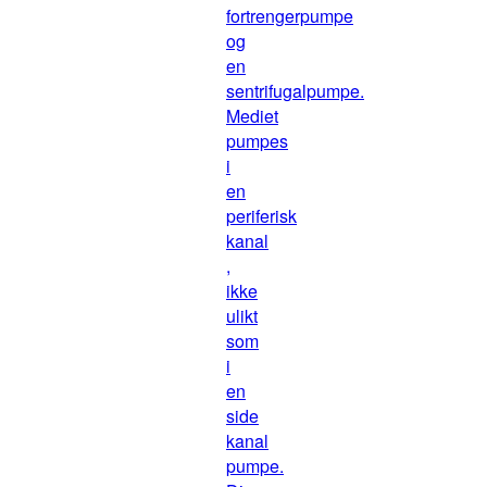
fortrengerpumpe
og
en
sentrifugalpumpe.
Mediet
pumpes
i
en
periferisk
kanal
,
ikke
ulikt
som
i
en
side
kanal
pumpe.