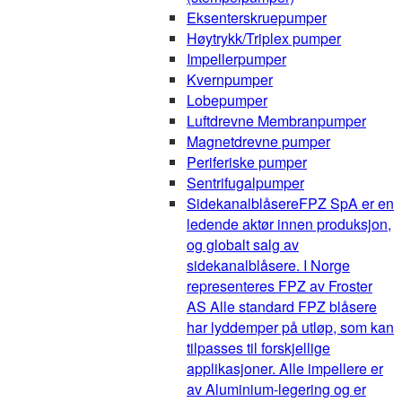
Eksenterskruepumper
Høytrykk/Triplex pumper
Impellerpumper
Kvernpumper
Lobepumper
Luftdrevne Membranpumper
Magnetdrevne pumper
Periferiske pumper
Sentrifugalpumper
Sidekanalblåsere
FPZ SpA er en
ledende aktør innen produksjon,
og globalt salg av
sidekanalblåsere. I Norge
representeres FPZ av Froster
AS Alle standard FPZ blåsere
har lyddemper på utløp, som kan
tilpasses til forskjellige
applikasjoner. Alle impellere er
av Aluminium-legering og er