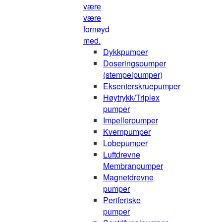
være
være
fornøyd
med.
Dykkpumper
Doseringspumper
(stempelpumper)
Eksenterskruepumper
Høytrykk/Triplex
pumper
Impellerpumper
Kvernpumper
Lobepumper
Luftdrevne
Membranpumper
Magnetdrevne
pumper
Periferiske
pumper