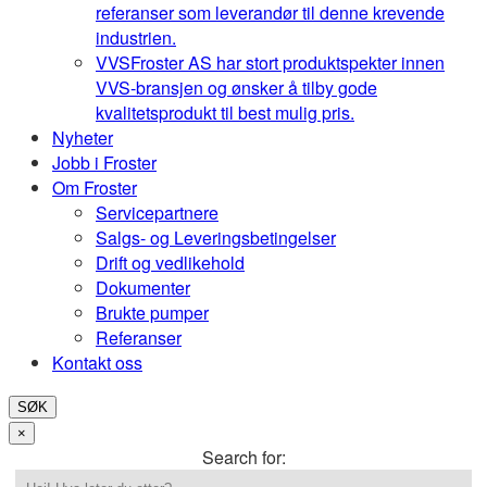
referanser som leverandør til denne krevende
industrien.
VVS
Froster AS har stort produktspekter innen
VVS-bransjen og ønsker å tilby gode
kvalitetsprodukt til best mulig pris.
Nyheter
Jobb i Froster
Om Froster
Servicepartnere
Salgs- og Leveringsbetingelser
Drift og vedlikehold
Dokumenter
Brukte pumper
Referanser
Kontakt oss
SØK
×
Search for: