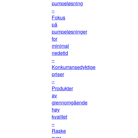
pumpeløsning
–
Fokus
på
pumpeløsninger
for
minimal
nedetid
–
Konkurransedyktige
priser
–
Produkter
av
gjennomgående
høy
kvalitet
–
Raske
svar