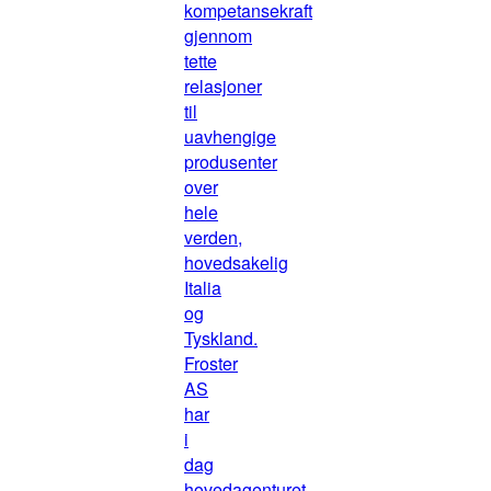
kompetansekraft
gjennom
tette
relasjoner
til
uavhengige
produsenter
over
hele
verden,
hovedsakelig
Italia
og
Tyskland.
Froster
AS
har
i
dag
hovedagenturet