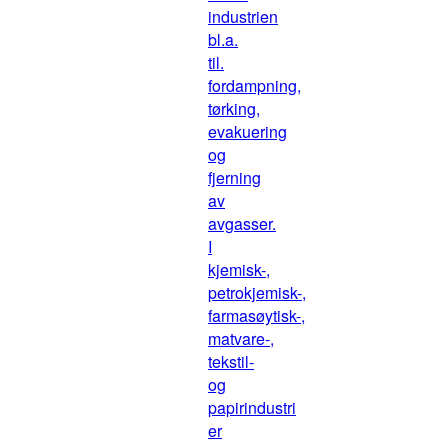
industrien
bl.a.
til.
fordampning,
tørking,
evakuering
og
fjerning
av
avgasser.
I
kjemisk-,
petrokjemisk-,
farmasøytisk-,
matvare-,
tekstil-
og
papirindustri
er