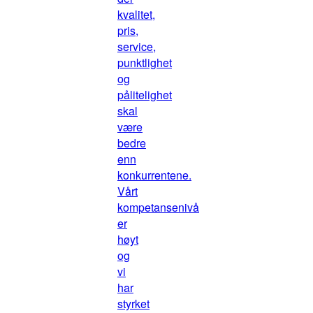
kvalitet,
pris,
service,
punktlighet
og
pålitelighet
skal
være
bedre
enn
konkurrentene.
Vårt
kompetansenivå
er
høyt
og
vi
har
styrket