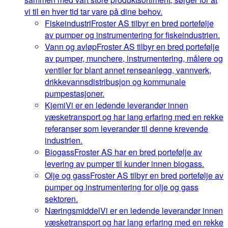
vi til en hver tid tar vare på dine behov.
Fiskeindustri
Froster AS tilbyr en bred portefølje
av pumper og instrumentering for fiskeindustrien.
Vann og avløp
Froster AS tilbyr en bred portefølje
av pumper, munchere, instrumentering, målere og
ventiler for blant annet renseanlegg, vannverk,
drikkevannsdistribusjon og kommunale
pumpestasjoner.
Kjemi
Vi er en ledende leverandør innen
væsketransport og har lang erfaring med en rekke
referanser som leverandør til denne krevende
industrien.
Biogass
Froster AS har en bred portefølje av
levering av pumper til kunder innen biogass.
Olje og gass
Froster AS tilbyr en bred portefølje av
pumper og instrumentering for olje og gass
sektoren.
Næringsmiddel
Vi er en ledende leverandør innen
væsketransport og har lang erfaring med en rekke