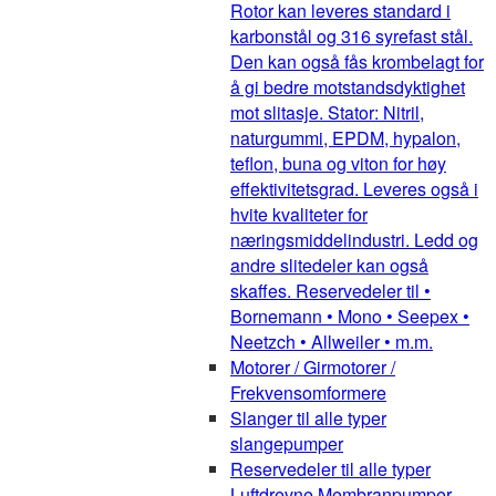
Rotor kan leveres standard i
karbonstål og 316 syrefast stål.
Den kan også fås krombelagt for
å gi bedre motstandsdyktighet
mot slitasje. Stator: Nitril,
naturgummi, EPDM, hypalon,
teflon, buna og viton for høy
effektivitetsgrad. Leveres også i
hvite kvaliteter for
næringsmiddelindustri. Ledd og
andre slitedeler kan også
skaffes. Reservedeler til •
Bornemann • Mono • Seepex •
Neetzch • Allweiler • m.m.
Motorer / Girmotorer /
Frekvensomformere
Slanger til alle typer
slangepumper
Reservedeler til alle typer
Luftdrevne Membranpumper