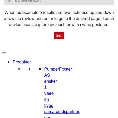
When autocomplete results are available use up and down
arrows to review and enter to go to the desired page. Touch
device users, explore by touch or with swipe gestures.
Produkter
Pumper
Froster
AS
ønsker
å
være
en
trygg
samarbeidspartner,
der