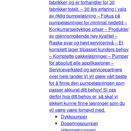
fabrikker, og er forhandler for 30
fabrikker totalt. – 30 års erfaring i valg
av riktig pumpeløsning – Fokus på
pumpeløsninger for minimal nedetid –
Konkurransedyktige priser – Produkter
av gjennomgående høy kvalitet –
Raske svar og høyt servicenivå – Et
komplett lager tilpasset kunders behov
– Komplette pakkeløsninger – Pumper
for absolutt alle applikasjoner –
Serviceverksted og servicepartnere
over hele landet Vi vil gjøre vårt beste
for å finne den pumpeløsningen som
passer akkurat ditt behov! Si oss
derfor hva ditt behov er, så skal vi
sikkert kunne finne løsninger som du
vil være være fornøyd med.
Dykkpumper
Doseringspumper
(stempelpumper)