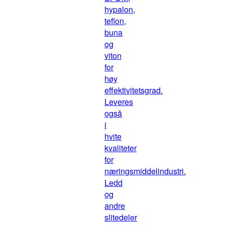
hypalon,
teflon,
buna
og
viton
for
høy
effektivitetsgrad.
Leveres
også
i
hvite
kvaliteter
for
næringsmiddelindustri.
Ledd
og
andre
slitedeler