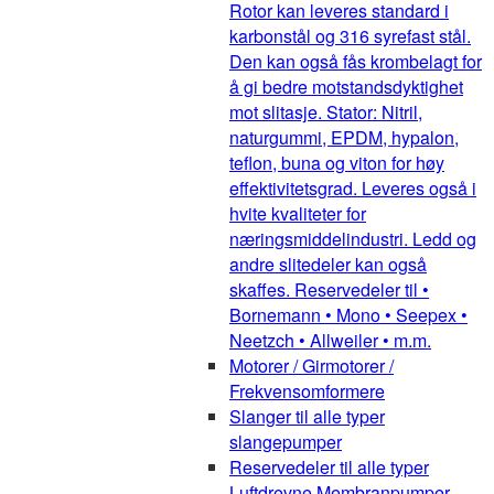
Rotor kan leveres standard i
karbonstål og 316 syrefast stål.
Den kan også fås krombelagt for
å gi bedre motstandsdyktighet
mot slitasje. Stator: Nitril,
naturgummi, EPDM, hypalon,
teflon, buna og viton for høy
effektivitetsgrad. Leveres også i
hvite kvaliteter for
næringsmiddelindustri. Ledd og
andre slitedeler kan også
skaffes. Reservedeler til •
Bornemann • Mono • Seepex •
Neetzch • Allweiler • m.m.
Motorer / Girmotorer /
Frekvensomformere
Slanger til alle typer
slangepumper
Reservedeler til alle typer
Luftdrevne Membranpumper