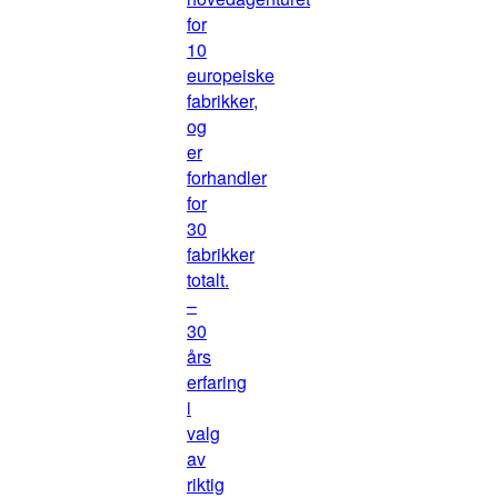
for
10
europeiske
fabrikker,
og
er
forhandler
for
30
fabrikker
totalt.
–
30
års
erfaring
i
valg
av
riktig