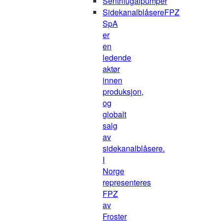
Sentrifugalpumper
Sidekanalblåsere
FPZ
SpA
er
en
ledende
aktør
innen
produksjon,
og
globalt
salg
av
sidekanalblåsere.
I
Norge
representeres
FPZ
av
Froster