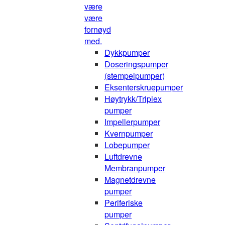
være
være
fornøyd
med.
Dykkpumper
Doseringspumper
(stempelpumper)
Eksenterskruepumper
Høytrykk/Triplex
pumper
Impellerpumper
Kvernpumper
Lobepumper
Luftdrevne
Membranpumper
Magnetdrevne
pumper
Periferiske
pumper