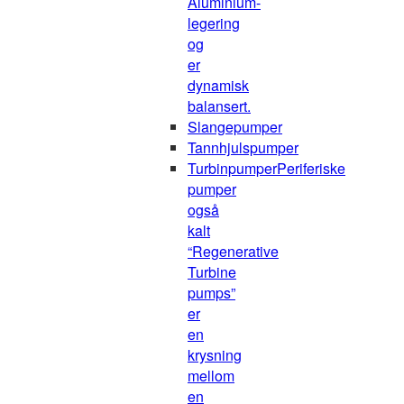
Aluminium-
legering
og
er
dynamisk
balansert.
Slangepumper
Tannhjulspumper
Turbinpumper
Periferiske
pumper
også
kalt
“Regenerative
Turbine
pumps”
er
en
krysning
mellom
en