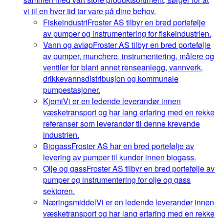
vi til en hver tid tar vare på dine behov.
Fiskeindustri
Froster AS tilbyr en bred portefølje
av pumper og instrumentering for fiskeindustrien.
Vann og avløp
Froster AS tilbyr en bred portefølje
av pumper, munchere, instrumentering, målere og
ventiler for blant annet renseanlegg, vannverk,
drikkevannsdistribusjon og kommunale
pumpestasjoner.
Kjemi
Vi er en ledende leverandør innen
væsketransport og har lang erfaring med en rekke
referanser som leverandør til denne krevende
industrien.
Biogass
Froster AS har en bred portefølje av
levering av pumper til kunder innen biogass.
Olje og gass
Froster AS tilbyr en bred portefølje av
pumper og instrumentering for olje og gass
sektoren.
Næringsmiddel
Vi er en ledende leverandør innen
væsketransport og har lang erfaring med en rekke