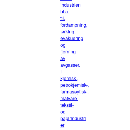
industrien
bl.a.
til.
fordampning,
tørking,
evakuering
og
fjerning
av
avgasser.
I
kjemisk-,
petrokjemisk-,
farmasøytisk-,
matvare-,
tekstil-
og
papirindustri
er