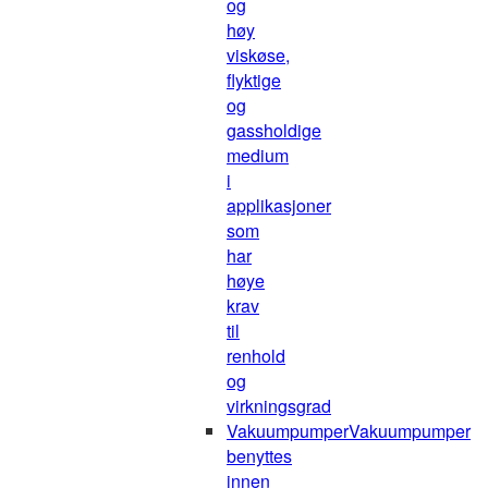
og
høy
viskøse,
flyktige
og
gassholdige
medium
i
applikasjoner
som
har
høye
krav
til
renhold
og
virkningsgrad
Vakuumpumper
Vakuumpumper
benyttes
innen