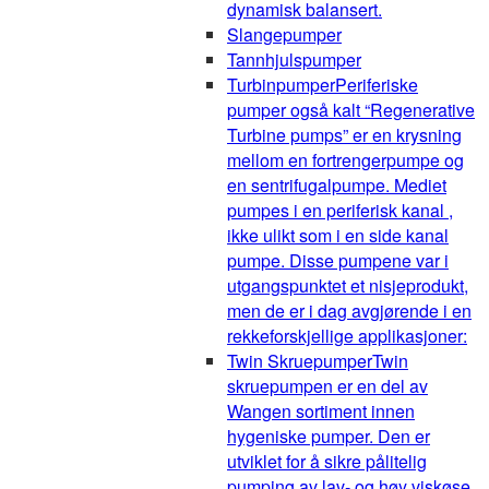
dynamisk balansert.
Slangepumper
Tannhjulspumper
Turbinpumper
Periferiske
pumper også kalt “Regenerative
Turbine pumps” er en krysning
mellom en fortrengerpumpe og
en sentrifugalpumpe. Mediet
pumpes i en periferisk kanal ,
ikke ulikt som i en side kanal
pumpe. Disse pumpene var i
utgangspunktet et nisjeprodukt,
men de er i dag avgjørende i en
rekkeforskjellige applikasjoner:
Twin Skruepumper
Twin
skruepumpen er en del av
Wangen sortiment innen
hygeniske pumper. Den er
utviklet for å sikre pålitelig
pumping av lav- og høy viskøse,