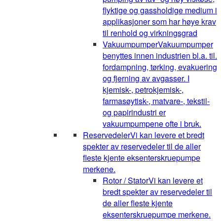
flyktige og gassholdige medium i
applikasjoner som har høye krav
til renhold og virkningsgrad
Vakuumpumper
Vakuumpumper
benyttes innen industrien bl.a. til.
fordampning, tørking, evakuering
og fjerning av avgasser. I
kjemisk-, petrokjemisk-,
farmasøytisk-, matvare-, tekstil-
og papirindustri er
vakuumpumpene ofte i bruk.
Reservedeler
Vi kan levere et bredt
spekter av reservedeler til de aller
fleste kjente eksenterskruepumpe
merkene.
Rotor / Stator
Vi kan levere et
bredt spekter av reservedeler til
de aller fleste kjente
eksenterskruepumpe merkene.