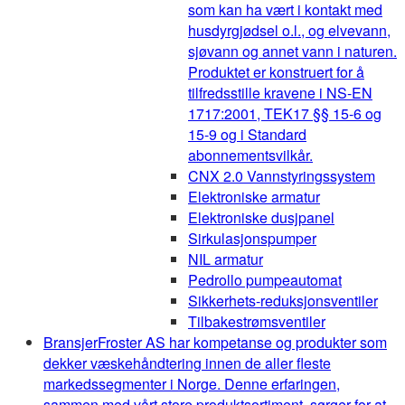
som kan ha vært i kontakt med
husdyrgjødsel o.l., og elvevann,
sjøvann og annet vann i naturen.
Produktet er konstruert for å
tilfredsstille kravene i NS-EN
1717:2001, TEK17 §§ 15-6 og
15-9 og i Standard
abonnementsvilkår.
CNX 2.0 Vannstyringssystem
Elektroniske armatur
Elektroniske dusjpanel
Sirkulasjonspumper
NIL armatur
Pedrollo pumpeautomat
Sikkerhets-reduksjonsventiler
Tilbakestrømsventiler
Bransjer
Froster AS har kompetanse og produkter som
dekker væskehåndtering innen de aller fleste
markedssegmenter i Norge. Denne erfaringen,
sammen med vårt store produktsortiment, sørger for at