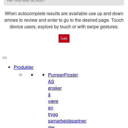
When autocomplete results are available use up and down
arrows to review and enter to go to the desired page. Touch
device users, explore by touch or with swipe gestures.
Produkter
Pumper
Froster
AS
ønsker
å
være
en
trygg
samarbeidspartner,
der