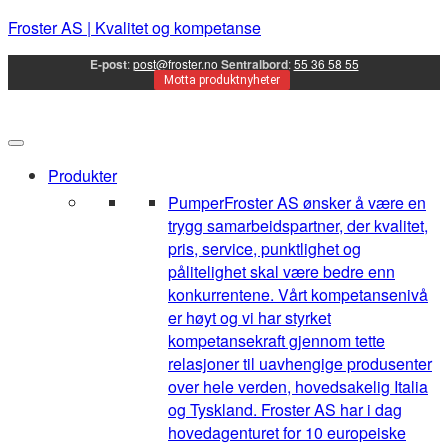
Froster AS | Kvalitet og kompetanse
E-post
:
post@froster.no
Sentralbord
:
55 36 58 55
Motta produktnyheter
Produkter
Pumper
Froster AS ønsker å være en
trygg samarbeidspartner, der kvalitet,
pris, service, punktlighet og
pålitelighet skal være bedre enn
konkurrentene. Vårt kompetansenivå
er høyt og vi har styrket
kompetansekraft gjennom tette
relasjoner til uavhengige produsenter
over hele verden, hovedsakelig Italia
og Tyskland. Froster AS har i dag
hovedagenturet for 10 europeiske