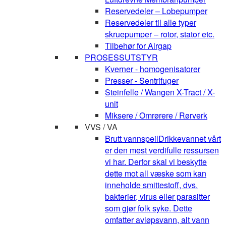
Reservedeler – Lobepumper
Reservedeler til alle typer
skruepumper – rotor, stator etc.
Tilbehør for Airgap
PROSESSUTSTYR
Kverner - homogenisatorer
Presser - Sentrifuger
Steinfelle / Wangen X-Tract / X-
unit
Miksere / Omrørere / Rørverk
VVS / VA
Brutt vannspeil
Drikkevannet vårt
er den mest verdifulle ressursen
vi har. Derfor skal vi beskytte
dette mot all væske som kan
inneholde smittestoff, dvs.
bakterier, virus eller parasitter
som gjør folk syke. Dette
omfatter avløpsvann, alt vann