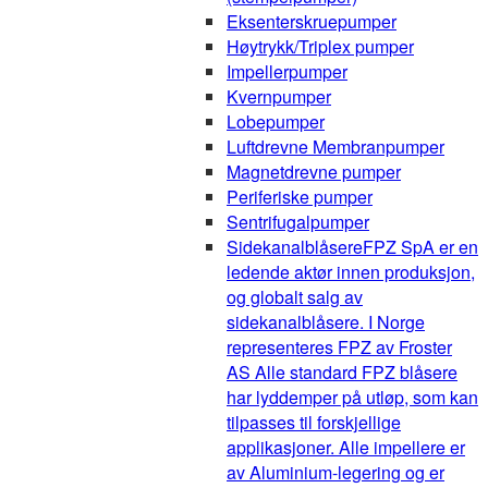
Eksenterskruepumper
Høytrykk/Triplex pumper
Impellerpumper
Kvernpumper
Lobepumper
Luftdrevne Membranpumper
Magnetdrevne pumper
Periferiske pumper
Sentrifugalpumper
Sidekanalblåsere
FPZ SpA er en
ledende aktør innen produksjon,
og globalt salg av
sidekanalblåsere. I Norge
representeres FPZ av Froster
AS Alle standard FPZ blåsere
har lyddemper på utløp, som kan
tilpasses til forskjellige
applikasjoner. Alle impellere er
av Aluminium-legering og er