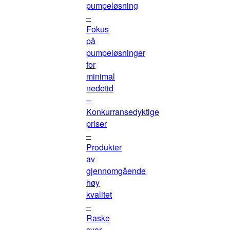
pumpeløsning
–
Fokus
på
pumpeløsninger
for
minimal
nedetid
–
Konkurransedyktige
priser
–
Produkter
av
gjennomgående
høy
kvalitet
–
Raske
svar