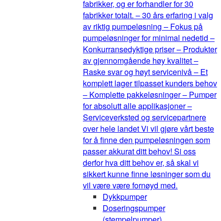
fabrikker, og er forhandler for 30
fabrikker totalt. – 30 års erfaring i valg
av riktig pumpeløsning – Fokus på
pumpeløsninger for minimal nedetid –
Konkurransedyktige priser – Produkter
av gjennomgående høy kvalitet –
Raske svar og høyt servicenivå – Et
komplett lager tilpasset kunders behov
– Komplette pakkeløsninger – Pumper
for absolutt alle applikasjoner –
Serviceverksted og servicepartnere
over hele landet Vi vil gjøre vårt beste
for å finne den pumpeløsningen som
passer akkurat ditt behov! Si oss
derfor hva ditt behov er, så skal vi
sikkert kunne finne løsninger som du
vil være være fornøyd med.
Dykkpumper
Doseringspumper
(stempelpumper)