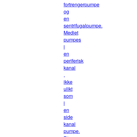
fortrengerpumpe
og
en
sentrifugalpumpe.
Mediet
pumpes
i
en
periferisk
kanal
,
ikke
ulikt
som
i
en
side
kanal
pumpe.