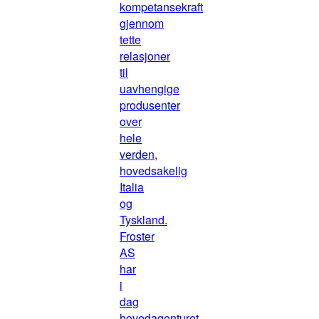
kompetansekraft
gjennom
tette
relasjoner
til
uavhengige
produsenter
over
hele
verden,
hovedsakelig
Italia
og
Tyskland.
Froster
AS
har
i
dag
hovedagenturet