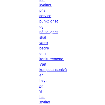
kvalitet,
pris,
service,
punktlighet
og
pålitelighet
skal
være
bedre
enn
konkurrentene.
Vårt
kompetansenivå
er
høyt
og
vi
har
styrket