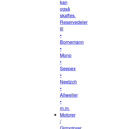
kan
også
skaffes.
Reservedeler
til
•
Bornemann
•
Mono
•
Seepex
•
Neetzch
•
Allweiler
•
m.m.
Motorer
/
Girmotorer