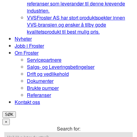
referanser som leverandør til denne krevende
industrien.
VVS
Froster AS har stort produktspekter innen
VVS-bransjen og ønsker å tilby gode
kvalitetsprodukt til best mulig pris.
Nyheter
Jobb i Froster
Om Froster
Servicepartnere
Salgs- og Leveringsbetingelser
Drift og vedlikehold
Dokumenter
Brukte pumper
Referanser
Kontakt oss
SØK
×
Search for: