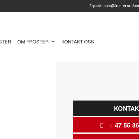
E-post
:
post@froster.no
Sen
OSTER
OM FROSTER
KONTAKT OSS
KONTAK
+ 47 55 36