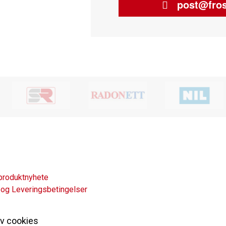
post@fros
produktnyhete
 og Leveringsbetingelser
av cookies