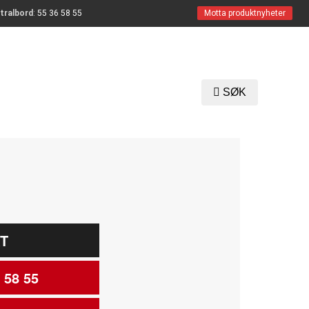
tralbord
:
55 36 58 55
Motta produktnyheter
SØK
T
 58 55