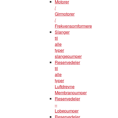
Motorer
/
Girmotorer
/
Frekvensomformere
Slanger
til
alle
typer
slangepumper
Reservedeler
til
alle
typer
Luftdrevne
Membranpumper
Reservedeler
–
Lobepumper
Reservedeler