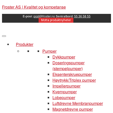
Froster AS | Kvalitet og kompetanse
E-post
:
post@froster.no
Sentralbord
:
55 36 58 55
Motta produktnyheter
Produkter
Pumper
Dykkpumper
Doseringspumper
(stempelpumper)
Eksenterskruepumper
Høytrykk/Triplex pumper
Impellerpumper
Kvernpumper
Lobepumper
Luftdrevne Membranpumper
Magnetdrevne pumper