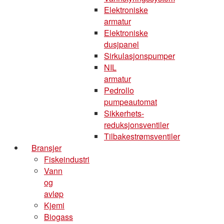
Elektroniske
armatur
Elektroniske
dusjpanel
Sirkulasjonspumper
NIL
armatur
Pedrollo
pumpeautomat
Sikkerhets-
reduksjonsventiler
Tilbakestrømsventiler
Bransjer
Fiskeindustri
Vann
og
avløp
Kjemi
Biogass