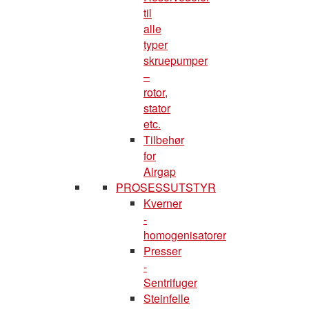
til
alle
typer
skruepumper
–
rotor,
stator
etc.
Tilbehør
for
Airgap
PROSESSUTSTYR
Kverner
-
homogenisatorer
Presser
-
Sentrifuger
Steinfelle