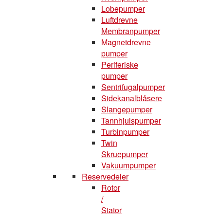
Lobepumper
Luftdrevne
Membranpumper
Magnetdrevne
pumper
Periferiske
pumper
Sentrifugalpumper
Sidekanalblåsere
Slangepumper
Tannhjulspumper
Turbinpumper
Twin
Skruepumper
Vakuumpumper
Reservedeler
Rotor
/
Stator