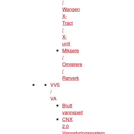
/
Wangen
X-
Tract
/
X-
unit
Miksere
/
Omrørere
/
Rørverk
VVS
/
VA
Brutt
vannspeil
CNX
2.0
Vannstyringssystem