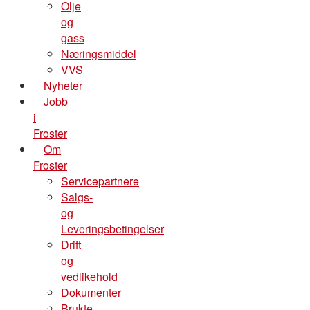
Olje
og
gass
Næringsmiddel
VVS
Nyheter
Jobb
i
Froster
Om
Froster
Servicepartnere
Salgs-
og
Leveringsbetingelser
Drift
og
vedlikehold
Dokumenter
Brukte