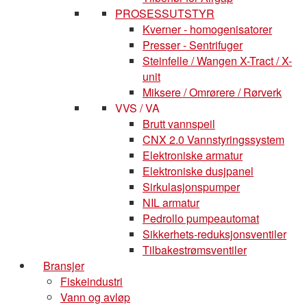
PROSESSUTSTYR
Kverner - homogenisatorer
Presser - Sentrifuger
Steinfelle / Wangen X-Tract / X-
unit
Miksere / Omrørere / Rørverk
VVS / VA
Brutt vannspeil
CNX 2.0 Vannstyringssystem
Elektroniske armatur
Elektroniske dusjpanel
Sirkulasjonspumper
NIL armatur
Pedrollo pumpeautomat
Sikkerhets-reduksjonsventiler
Tilbakestrømsventiler
Bransjer
Fiskeindustri
Vann og avløp