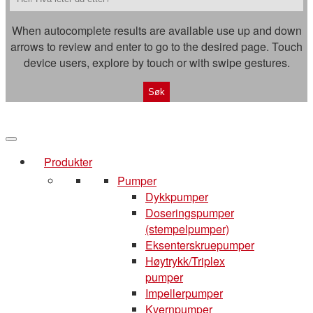
When autocomplete results are available use up and down
arrows to review and enter to go to the desired page. Touch
device users, explore by touch or with swipe gestures.
Produkter
Pumper
Dykkpumper
Doseringspumper
(stempelpumper)
Eksenterskruepumper
Høytrykk/Triplex
pumper
Impellerpumper
Kvernpumper