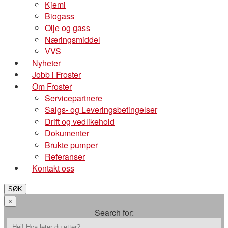
Kjemi
Biogass
Olje og gass
Næringsmiddel
VVS
Nyheter
Jobb i Froster
Om Froster
Servicepartnere
Salgs- og Leveringsbetingelser
Drift og vedlikehold
Dokumenter
Brukte pumper
Referanser
Kontakt oss
SØK
×
Search for: