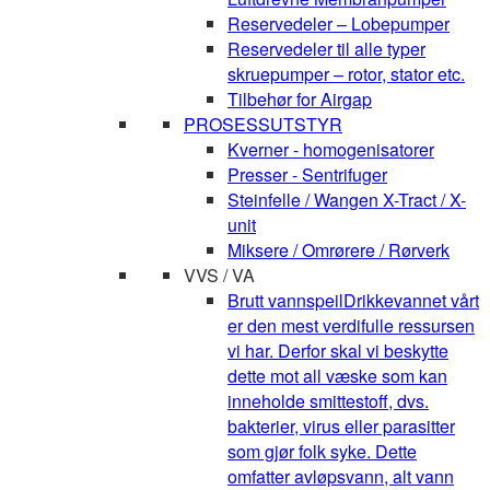
Reservedeler – Lobepumper
Reservedeler til alle typer
skruepumper – rotor, stator etc.
Tilbehør for Airgap
PROSESSUTSTYR
Kverner - homogenisatorer
Presser - Sentrifuger
Steinfelle / Wangen X-Tract / X-
unit
Miksere / Omrørere / Rørverk
VVS / VA
Brutt vannspeil
Drikkevannet vårt
er den mest verdifulle ressursen
vi har. Derfor skal vi beskytte
dette mot all væske som kan
inneholde smittestoff, dvs.
bakterier, virus eller parasitter
som gjør folk syke. Dette
omfatter avløpsvann, alt vann