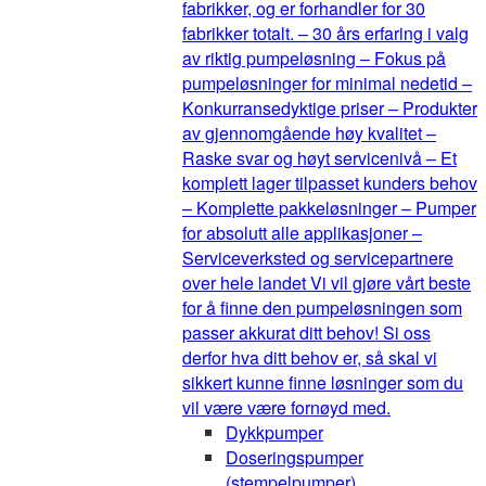
fabrikker, og er forhandler for 30
fabrikker totalt. – 30 års erfaring i valg
av riktig pumpeløsning – Fokus på
pumpeløsninger for minimal nedetid –
Konkurransedyktige priser – Produkter
av gjennomgående høy kvalitet –
Raske svar og høyt servicenivå – Et
komplett lager tilpasset kunders behov
– Komplette pakkeløsninger – Pumper
for absolutt alle applikasjoner –
Serviceverksted og servicepartnere
over hele landet Vi vil gjøre vårt beste
for å finne den pumpeløsningen som
passer akkurat ditt behov! Si oss
derfor hva ditt behov er, så skal vi
sikkert kunne finne løsninger som du
vil være være fornøyd med.
Dykkpumper
Doseringspumper
(stempelpumper)