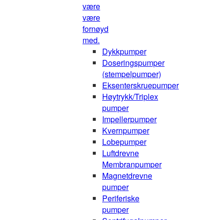
være
være
fornøyd
med.
Dykkpumper
Doseringspumper
(stempelpumper)
Eksenterskruepumper
Høytrykk/Triplex
pumper
Impellerpumper
Kvernpumper
Lobepumper
Luftdrevne
Membranpumper
Magnetdrevne
pumper
Periferiske
pumper