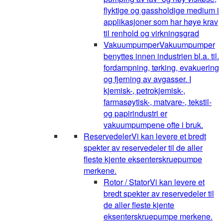
flyktige og gassholdige medium i
applikasjoner som har høye krav
til renhold og virkningsgrad
Vakuumpumper
Vakuumpumper
benyttes innen industrien bl.a. til.
fordampning, tørking, evakuering
og fjerning av avgasser. I
kjemisk-, petrokjemisk-,
farmasøytisk-, matvare-, tekstil-
og papirindustri er
vakuumpumpene ofte i bruk.
Reservedeler
Vi kan levere et bredt
spekter av reservedeler til de aller
fleste kjente eksenterskruepumpe
merkene.
Rotor / Stator
Vi kan levere et
bredt spekter av reservedeler til
de aller fleste kjente
eksenterskruepumpe merkene.