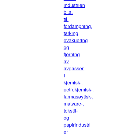
industrien
bl.a.
til.
fordampning,
tørking,
evakuering
og
fjerning
av
avgasser.
I
kjemisk-,
petrokjemisk-,
farmasøytisk-,
matvare-,
tekstil-
og
papirindustri
er