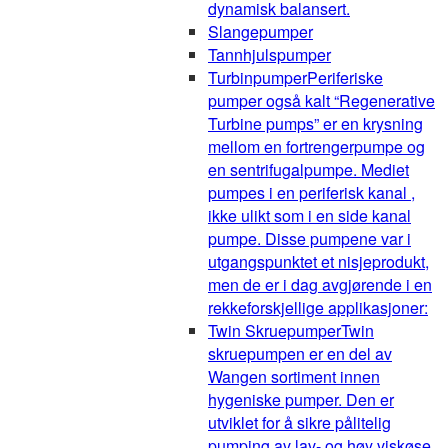
dynamisk balansert.
Slangepumper
Tannhjulspumper
Turbinpumper
Periferiske
pumper også kalt “Regenerative
Turbine pumps” er en krysning
mellom en fortrengerpumpe og
en sentrifugalpumpe. Mediet
pumpes i en periferisk kanal ,
ikke ulikt som i en side kanal
pumpe. Disse pumpene var i
utgangspunktet et nisjeprodukt,
men de er i dag avgjørende i en
rekkeforskjellige applikasjoner:
Twin Skruepumper
Twin
skruepumpen er en del av
Wangen sortiment innen
hygeniske pumper. Den er
utviklet for å sikre pålitelig
pumping av lav- og høy viskøse,