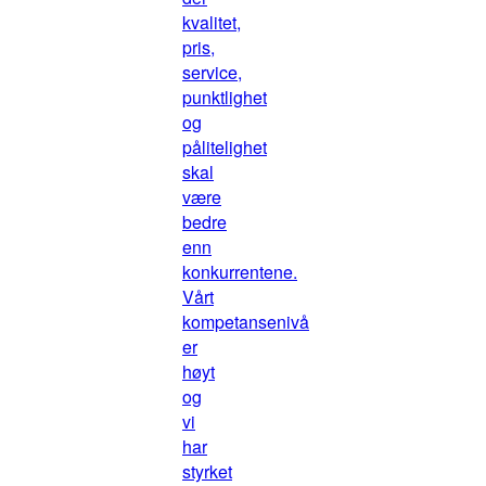
kvalitet,
pris,
service,
punktlighet
og
pålitelighet
skal
være
bedre
enn
konkurrentene.
Vårt
kompetansenivå
er
høyt
og
vi
har
styrket