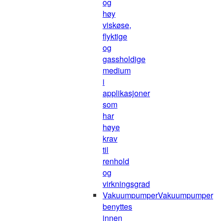
og
høy
viskøse,
flyktige
og
gassholdige
medium
i
applikasjoner
som
har
høye
krav
til
renhold
og
virkningsgrad
Vakuumpumper
Vakuumpumper
benyttes
innen