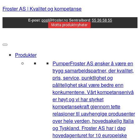
Froster AS | Kvalitet og kompetanse
E-post
:
post@froster.no
Sentralbord
:
55 36 58 55
Motta produktnyheter
Produkter
Pumper
Froster AS ønsker å være en
trygg samarbeidspartner, der kvalitet,
pris, service, punktlighet og
pålitelighet skal være bedre enn
konkurrentene. Vårt kompetansenivå
er høyt og vi har styrket
kompetansekraft gjennom tette
relasjoner til uavhengige produsenter
over hele verden, hovedsakelig Italia
og Tyskland. Froster AS har i dag
hovedagenturet for 10 europeiske