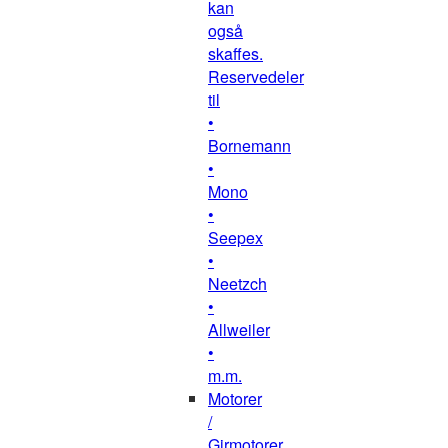
kan
også
skaffes.
Reservedeler
til
•
Bornemann
•
Mono
•
Seepex
•
Neetzch
•
Allweiler
•
m.m.
Motorer
/
Girmotorer