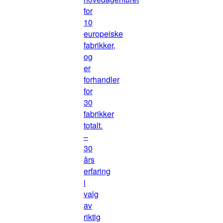
for
10
europeiske
fabrikker,
og
er
forhandler
for
30
fabrikker
totalt.
–
30
års
erfaring
i
valg
av
riktig