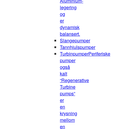
Aluminium-
legering
og
er
dynamisk
balansert.
Slangepumper
Tannhjulspumper
Turbinpumper
Periferiske
pumper
også
kalt
“Regenerative
Turbine
pumps”
er
en
krysning
mellom
en