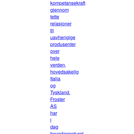
kompetansekraft
gjennom
tette
relasjoner
til
uavhengige
produsenter
over
hele
verden,
hovedsakelig
Italia
og
Tyskland.
Froster
AS
har
i
dag
hovedagenturet