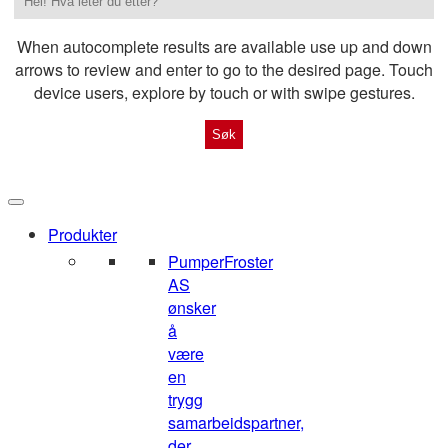
When autocomplete results are available use up and down
arrows to review and enter to go to the desired page. Touch
device users, explore by touch or with swipe gestures.
Produkter
Pumper
Froster
AS
ønsker
å
være
en
trygg
samarbeidspartner,
der