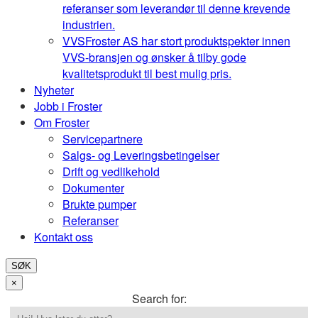
referanser som leverandør til denne krevende
industrien.
VVS
Froster AS har stort produktspekter innen
VVS-bransjen og ønsker å tilby gode
kvalitetsprodukt til best mulig pris.
Nyheter
Jobb i Froster
Om Froster
Servicepartnere
Salgs- og Leveringsbetingelser
Drift og vedlikehold
Dokumenter
Brukte pumper
Referanser
Kontakt oss
SØK
×
Search for: