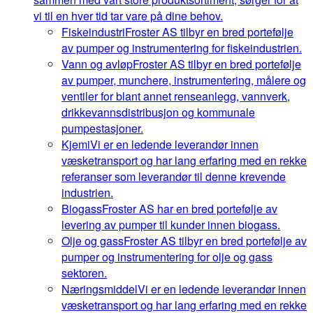
vi til en hver tid tar vare på dine behov.
Fiskeindustri
Froster AS tilbyr en bred portefølje
av pumper og instrumentering for fiskeindustrien.
Vann og avløp
Froster AS tilbyr en bred portefølje
av pumper, munchere, instrumentering, målere og
ventiler for blant annet renseanlegg, vannverk,
drikkevannsdistribusjon og kommunale
pumpestasjoner.
Kjemi
Vi er en ledende leverandør innen
væsketransport og har lang erfaring med en rekke
referanser som leverandør til denne krevende
industrien.
Biogass
Froster AS har en bred portefølje av
levering av pumper til kunder innen biogass.
Olje og gass
Froster AS tilbyr en bred portefølje av
pumper og instrumentering for olje og gass
sektoren.
Næringsmiddel
Vi er en ledende leverandør innen
væsketransport og har lang erfaring med en rekke