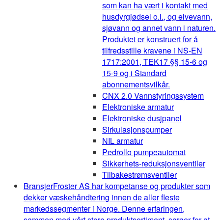
som kan ha vært i kontakt med
husdyrgjødsel o.l., og elvevann,
sjøvann og annet vann i naturen.
Produktet er konstruert for å
tilfredsstille kravene i NS-EN
1717:2001, TEK17 §§ 15-6 og
15-9 og i Standard
abonnementsvilkår.
CNX 2.0 Vannstyringssystem
Elektroniske armatur
Elektroniske dusjpanel
Sirkulasjonspumper
NIL armatur
Pedrollo pumpeautomat
Sikkerhets-reduksjonsventiler
Tilbakestrømsventiler
Bransjer
Froster AS har kompetanse og produkter som
dekker væskehåndtering innen de aller fleste
markedssegmenter i Norge. Denne erfaringen,
sammen med vårt store produktsortiment, sørger for at