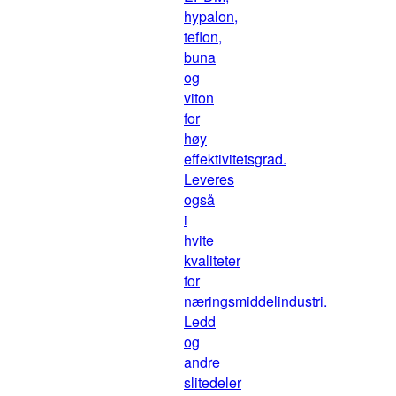
hypalon,
teflon,
buna
og
viton
for
høy
effektivitetsgrad.
Leveres
også
i
hvite
kvaliteter
for
næringsmiddelindustri.
Ledd
og
andre
slitedeler