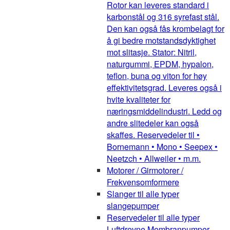
Rotor kan leveres standard i
karbonstål og 316 syrefast stål.
Den kan også fås krombelagt for
å gi bedre motstandsdyktighet
mot slitasje. Stator: Nitril,
naturgummi, EPDM, hypalon,
teflon, buna og viton for høy
effektivitetsgrad. Leveres også i
hvite kvaliteter for
næringsmiddelindustri. Ledd og
andre slitedeler kan også
skaffes. Reservedeler til •
Bornemann • Mono • Seepex •
Neetzch • Allweiler • m.m.
Motorer / Girmotorer /
Frekvensomformere
Slanger til alle typer
slangepumper
Reservedeler til alle typer
Luftdrevne Membranpumper