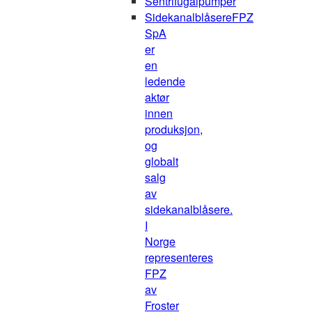
Sentrifugalpumper
Sidekanalblåsere
FPZ
SpA
er
en
ledende
aktør
innen
produksjon,
og
globalt
salg
av
sidekanalblåsere.
I
Norge
representeres
FPZ
av
Froster