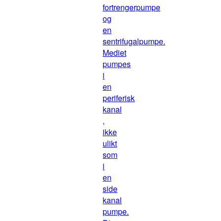
fortrengerpumpe
og
en
sentrifugalpumpe.
Mediet
pumpes
i
en
periferisk
kanal
,
ikke
ulikt
som
i
en
side
kanal
pumpe.