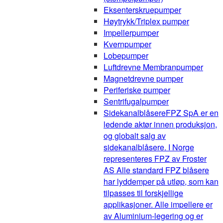
Eksenterskruepumper
Høytrykk/Triplex pumper
Impellerpumper
Kvernpumper
Lobepumper
Luftdrevne Membranpumper
Magnetdrevne pumper
Periferiske pumper
Sentrifugalpumper
Sidekanalblåsere
FPZ SpA er en
ledende aktør innen produksjon,
og globalt salg av
sidekanalblåsere. I Norge
representeres FPZ av Froster
AS Alle standard FPZ blåsere
har lyddemper på utløp, som kan
tilpasses til forskjellige
applikasjoner. Alle impellere er
av Aluminium-legering og er