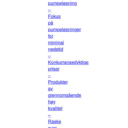
pumpeløsning
–
Fokus
på
pumpeløsninger
for
minimal
nedetid
–
Konkurransedyktige
priser
–
Produkter
av
gjennomgående
høy
kvalitet
–
Raske
svar