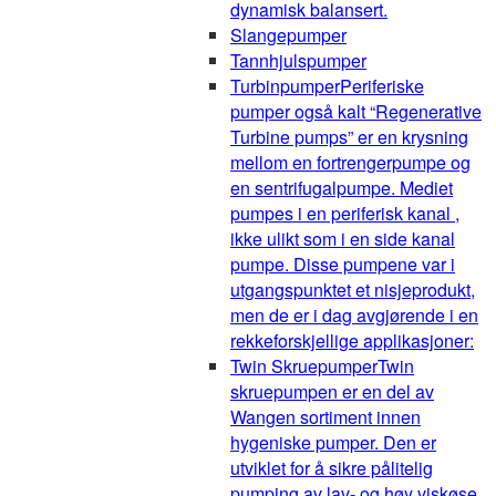
dynamisk balansert.
Slangepumper
Tannhjulspumper
Turbinpumper
Periferiske
pumper også kalt “Regenerative
Turbine pumps” er en krysning
mellom en fortrengerpumpe og
en sentrifugalpumpe. Mediet
pumpes i en periferisk kanal ,
ikke ulikt som i en side kanal
pumpe. Disse pumpene var i
utgangspunktet et nisjeprodukt,
men de er i dag avgjørende i en
rekkeforskjellige applikasjoner:
Twin Skruepumper
Twin
skruepumpen er en del av
Wangen sortiment innen
hygeniske pumper. Den er
utviklet for å sikre pålitelig
pumping av lav- og høy viskøse,