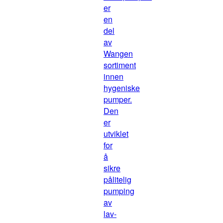
er
en
del
av
Wangen
sortiment
innen
hygeniske
pumper.
Den
er
utviklet
for
å
sikre
pålitelig
pumping
av
lav-