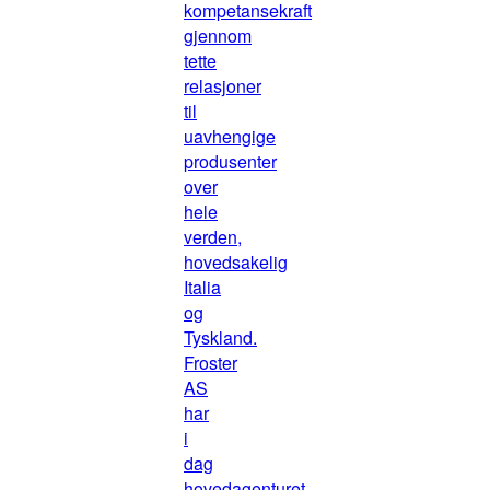
kompetansekraft
gjennom
tette
relasjoner
til
uavhengige
produsenter
over
hele
verden,
hovedsakelig
Italia
og
Tyskland.
Froster
AS
har
i
dag
hovedagenturet