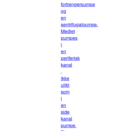
fortrengerpumpe
og
en
sentrifugalpumpe.
Mediet
pumpes
i
en
periferisk
kanal
,
ikke
ulikt
som
i
en
side
kanal
pumpe.