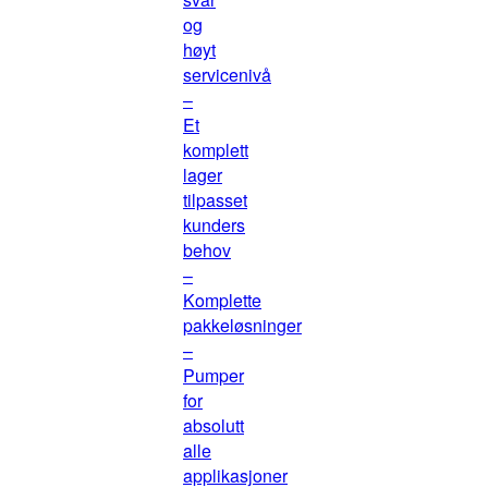
og
høyt
servicenivå
–
Et
komplett
lager
tilpasset
kunders
behov
–
Komplette
pakkeløsninger
–
Pumper
for
absolutt
alle
applikasjoner