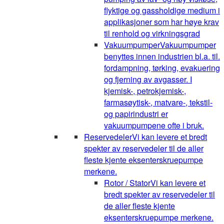
flyktige og gassholdige medium i
applikasjoner som har høye krav
til renhold og virkningsgrad
Vakuumpumper
Vakuumpumper
benyttes innen industrien bl.a. til.
fordampning, tørking, evakuering
og fjerning av avgasser. I
kjemisk-, petrokjemisk-,
farmasøytisk-, matvare-, tekstil-
og papirindustri er
vakuumpumpene ofte i bruk.
Reservedeler
Vi kan levere et bredt
spekter av reservedeler til de aller
fleste kjente eksenterskruepumpe
merkene.
Rotor / Stator
Vi kan levere et
bredt spekter av reservedeler til
de aller fleste kjente
eksenterskruepumpe merkene.