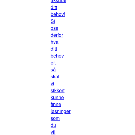
akkurat
ditt
behov!
Si
oss
derfor
hva
ditt
behov
er,
så
skal
vi
sikkert
kunne
finne
løsninger
som
du
vil