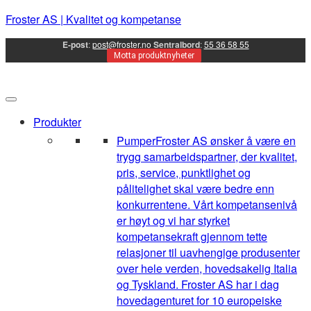
Froster AS | Kvalitet og kompetanse
E-post
:
post@froster.no
Sentralbord
:
55 36 58 55
Motta produktnyheter
Produkter
Pumper
Froster AS ønsker å være en
trygg samarbeidspartner, der kvalitet,
pris, service, punktlighet og
pålitelighet skal være bedre enn
konkurrentene. Vårt kompetansenivå
er høyt og vi har styrket
kompetansekraft gjennom tette
relasjoner til uavhengige produsenter
over hele verden, hovedsakelig Italia
og Tyskland. Froster AS har i dag
hovedagenturet for 10 europeiske