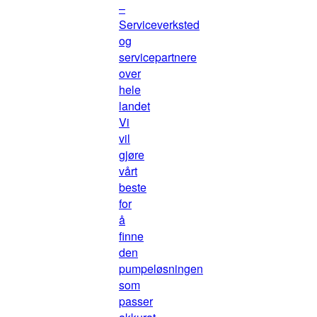
–
Serviceverksted
og
servicepartnere
over
hele
landet
Vi
vil
gjøre
vårt
beste
for
å
finne
den
pumpeløsningen
som
passer