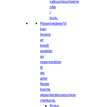
vakuumpumpene
ofte
i
bruk.
Reservedeler
Vi
kan
levere
et
bredt
spekter
av
reservedeler
til
de
aller
fleste
kjente
eksenterskruepumpe
merkene.
Rotor