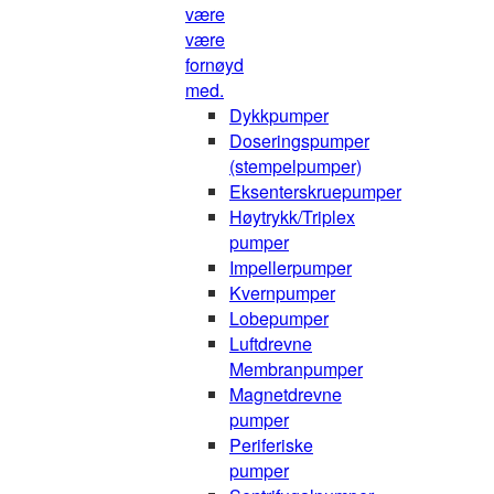
være
være
fornøyd
med.
Dykkpumper
Doseringspumper
(stempelpumper)
Eksenterskruepumper
Høytrykk/Triplex
pumper
Impellerpumper
Kvernpumper
Lobepumper
Luftdrevne
Membranpumper
Magnetdrevne
pumper
Periferiske
pumper