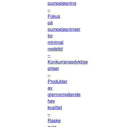
pumpeløsning
–
Fokus
på
pumpeløsninger
for
minimal
nedetid
–
Konkurransedyktige
priser
–
Produkter
av
gjennomgående
høy
kvalitet
–
Raske
svar