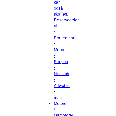
kan
også
skaffes.
Reservedeler
til
•
Bornemann
•
Mono
•
Seepex
•
Neetzch
•
Allweiler
•
m.m.
Motorer
/
Girmotorer