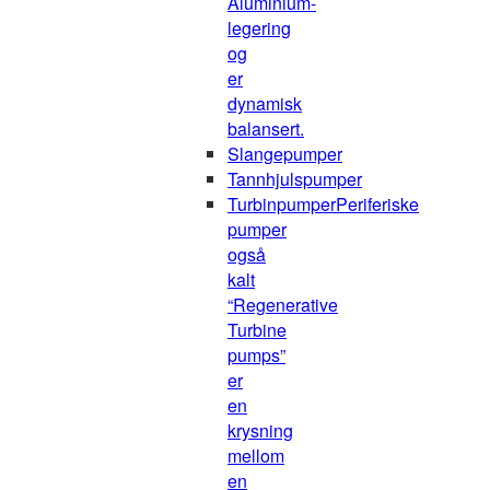
Aluminium-
legering
og
er
dynamisk
balansert.
Slangepumper
Tannhjulspumper
Turbinpumper
Periferiske
pumper
også
kalt
“Regenerative
Turbine
pumps”
er
en
krysning
mellom
en