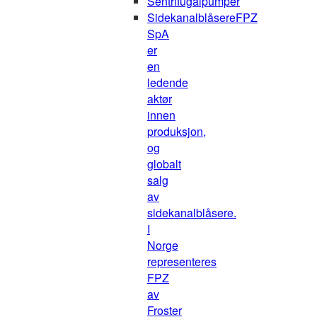
Sentrifugalpumper
Sidekanalblåsere
FPZ
SpA
er
en
ledende
aktør
innen
produksjon,
og
globalt
salg
av
sidekanalblåsere.
I
Norge
representeres
FPZ
av
Froster