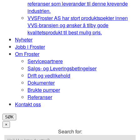
referanser som leverandør til denne krevende
industrien.
VVS
Froster AS har stort produktspekter innen
VVS-bransjen og ønsker å tilby gode
kvalitetsprodukt til best mulig pris.
Nyheter
Jobb i Froster
Om Froster
Servicepartnere
Salgs- og Leveringsbetingelser
Drift og vedlikehold
Dokumenter
Brukte pumper
Referanser
Kontakt oss
SØK
×
Search for: