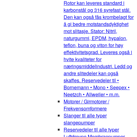
Rotor kan leveres standard i
karbonstål og 316 syrefast stål.
Den kan også fås krombelagt for
å gi bedre motstandsdyktighet
mot slitasje. Stator: Nitril,
naturgummi, EPDM, hypalon,
teflon, buna og viton for høy
effektivitetsgrad. Leveres også i
hvite kvaliteter for
næringsmiddelindustri. Ledd og
andre slitedeler kan også
skaffes. Reservedeler til •
Bornemann • Mono • Seepex •
Neetzch • Allweiler • m.m.
Motorer / Girmotorer /
Frekvensomformere
Slanger til alle typer
slangepumper
Reservedeler til alle typer
Luftdrevne Membranpumper