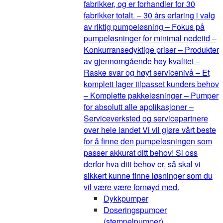
fabrikker, og er forhandler for 30
fabrikker totalt. – 30 års erfaring i valg
av riktig pumpeløsning – Fokus på
pumpeløsninger for minimal nedetid –
Konkurransedyktige priser – Produkter
av gjennomgående høy kvalitet –
Raske svar og høyt servicenivå – Et
komplett lager tilpasset kunders behov
– Komplette pakkeløsninger – Pumper
for absolutt alle applikasjoner –
Serviceverksted og servicepartnere
over hele landet Vi vil gjøre vårt beste
for å finne den pumpeløsningen som
passer akkurat ditt behov! Si oss
derfor hva ditt behov er, så skal vi
sikkert kunne finne løsninger som du
vil være være fornøyd med.
Dykkpumper
Doseringspumper
(stempelpumper)