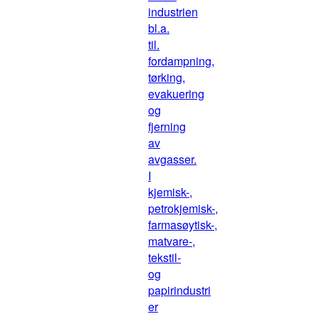
industrien
bl.a.
til.
fordampning,
tørking,
evakuering
og
fjerning
av
avgasser.
I
kjemisk-,
petrokjemisk-,
farmasøytisk-,
matvare-,
tekstil-
og
papirindustri
er