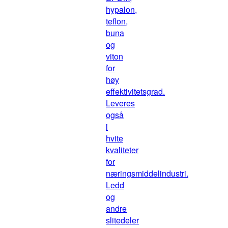
hypalon,
teflon,
buna
og
viton
for
høy
effektivitetsgrad.
Leveres
også
i
hvite
kvaliteter
for
næringsmiddelindustri.
Ledd
og
andre
slitedeler