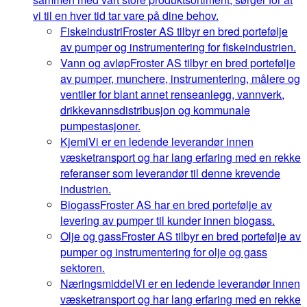
vi til en hver tid tar vare på dine behov.
Fiskeindustri
Froster AS tilbyr en bred portefølje
av pumper og instrumentering for fiskeindustrien.
Vann og avløp
Froster AS tilbyr en bred portefølje
av pumper, munchere, instrumentering, målere og
ventiler for blant annet renseanlegg, vannverk,
drikkevannsdistribusjon og kommunale
pumpestasjoner.
Kjemi
Vi er en ledende leverandør innen
væsketransport og har lang erfaring med en rekke
referanser som leverandør til denne krevende
industrien.
Biogass
Froster AS har en bred portefølje av
levering av pumper til kunder innen biogass.
Olje og gass
Froster AS tilbyr en bred portefølje av
pumper og instrumentering for olje og gass
sektoren.
Næringsmiddel
Vi er en ledende leverandør innen
væsketransport og har lang erfaring med en rekke