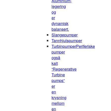
Aluminium-
legering
og
er
dynamisk
balansert.
Slangepumper
Tannhjulspumper
Turbinpumper
Periferiske
pumper
også
kalt
“Regenerative
Turbine
pumps”
er
en
krysning
mellom
en