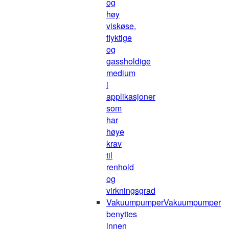
og
høy
viskøse,
flyktige
og
gassholdige
medium
i
applikasjoner
som
har
høye
krav
til
renhold
og
virkningsgrad
Vakuumpumper
Vakuumpumper
benyttes
innen