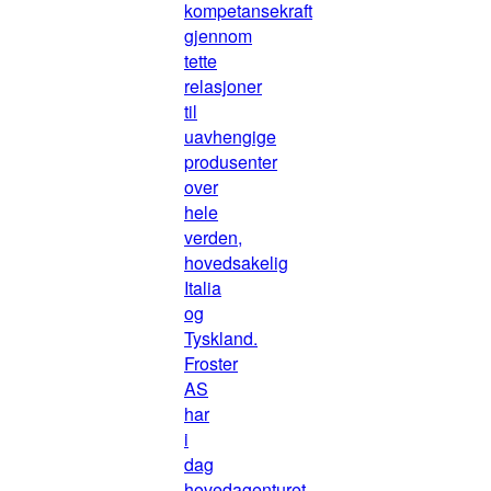
kompetansekraft
gjennom
tette
relasjoner
til
uavhengige
produsenter
over
hele
verden,
hovedsakelig
Italia
og
Tyskland.
Froster
AS
har
i
dag
hovedagenturet