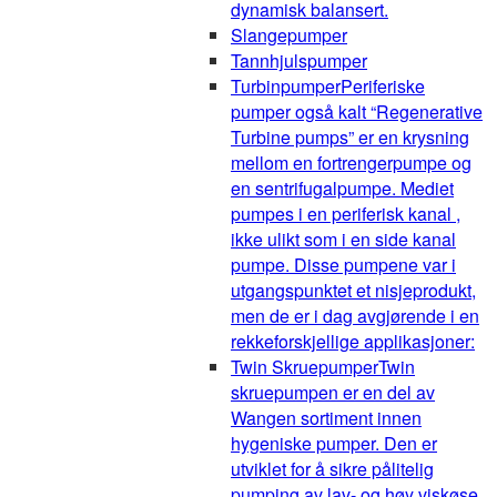
dynamisk balansert.
Slangepumper
Tannhjulspumper
Turbinpumper
Periferiske
pumper også kalt “Regenerative
Turbine pumps” er en krysning
mellom en fortrengerpumpe og
en sentrifugalpumpe. Mediet
pumpes i en periferisk kanal ,
ikke ulikt som i en side kanal
pumpe. Disse pumpene var i
utgangspunktet et nisjeprodukt,
men de er i dag avgjørende i en
rekkeforskjellige applikasjoner:
Twin Skruepumper
Twin
skruepumpen er en del av
Wangen sortiment innen
hygeniske pumper. Den er
utviklet for å sikre pålitelig
pumping av lav- og høy viskøse,