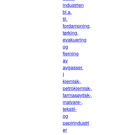
industrien
bl.a.
til.
fordampning,
tørking,
evakuering
og
fjerning
av
avgasser.
I
kjemisk-,
petrokjemisk-,
farmasøytisk-,
matvare-,
tekstil-
og
papirindustri
er