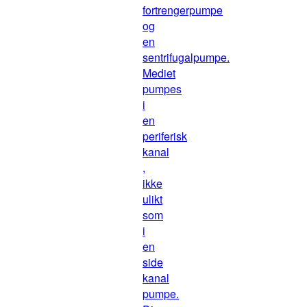
fortrengerpumpe
og
en
sentrifugalpumpe.
Mediet
pumpes
i
en
periferisk
kanal
,
ikke
ulikt
som
i
en
side
kanal
pumpe.