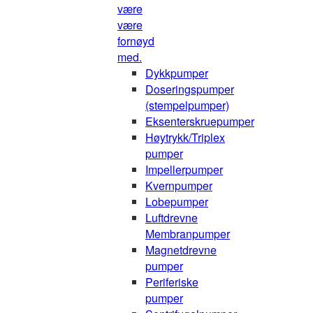
være
være
fornøyd
med.
Dykkpumper
Doseringspumper
(stempelpumper)
Eksenterskruepumper
Høytrykk/Triplex
pumper
Impellerpumper
Kvernpumper
Lobepumper
Luftdrevne
Membranpumper
Magnetdrevne
pumper
Periferiske
pumper