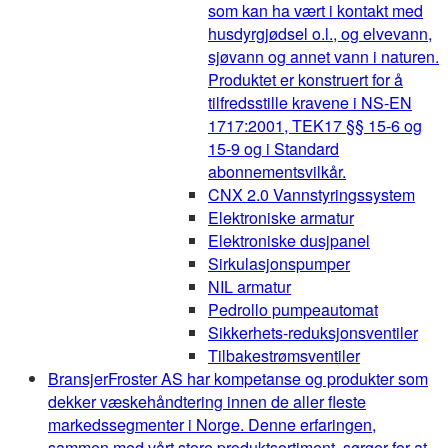
som kan ha vært i kontakt med
husdyrgjødsel o.l., og elvevann,
sjøvann og annet vann i naturen.
Produktet er konstruert for å
tilfredsstille kravene i NS-EN
1717:2001, TEK17 §§ 15-6 og
15-9 og i Standard
abonnementsvilkår.
CNX 2.0 Vannstyringssystem
Elektroniske armatur
Elektroniske dusjpanel
Sirkulasjonspumper
NIL armatur
Pedrollo pumpeautomat
Sikkerhets-reduksjonsventiler
Tilbakestrømsventiler
Bransjer
Froster AS har kompetanse og produkter som
dekker væskehåndtering innen de aller fleste
markedssegmenter i Norge. Denne erfaringen,
sammen med vårt store produktsortiment, sørger for at