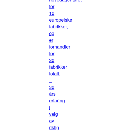
for
10
europeiske
fabrikker,
og
er
forhandler
for
30
fabrikker
totalt.
–
30
års
erfaring
i
valg
av
riktig