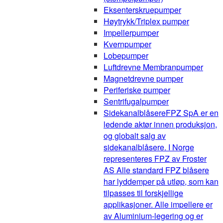
Eksenterskruepumper
Høytrykk/Triplex pumper
Impellerpumper
Kvernpumper
Lobepumper
Luftdrevne Membranpumper
Magnetdrevne pumper
Periferiske pumper
Sentrifugalpumper
Sidekanalblåsere
FPZ SpA er en
ledende aktør innen produksjon,
og globalt salg av
sidekanalblåsere. I Norge
representeres FPZ av Froster
AS Alle standard FPZ blåsere
har lyddemper på utløp, som kan
tilpasses til forskjellige
applikasjoner. Alle impellere er
av Aluminium-legering og er