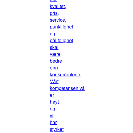
kvalitet,
pris,
service,
punktlighet
og
pålitelighet
skal
være
bedre
enn
konkurrentene.
Vårt
kompetansenivå
er
høyt
og
vi
har
styrket