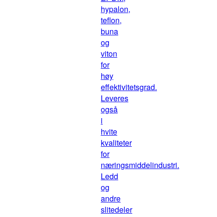
hypalon,
teflon,
buna
og
viton
for
høy
effektivitetsgrad.
Leveres
også
i
hvite
kvaliteter
for
næringsmiddelindustri.
Ledd
og
andre
slitedeler