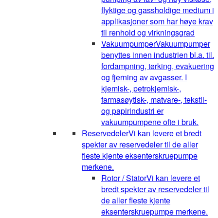
flyktige og gassholdige medium i
applikasjoner som har høye krav
til renhold og virkningsgrad
Vakuumpumper
Vakuumpumper
benyttes innen industrien bl.a. til.
fordampning, tørking, evakuering
og fjerning av avgasser. I
kjemisk-, petrokjemisk-,
farmasøytisk-, matvare-, tekstil-
og papirindustri er
vakuumpumpene ofte i bruk.
Reservedeler
Vi kan levere et bredt
spekter av reservedeler til de aller
fleste kjente eksenterskruepumpe
merkene.
Rotor / Stator
Vi kan levere et
bredt spekter av reservedeler til
de aller fleste kjente
eksenterskruepumpe merkene.