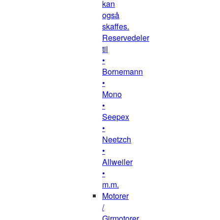
kan
også
skaffes.
Reservedeler
til
•
Bornemann
•
Mono
•
Seepex
•
Neetzch
•
Allweiler
•
m.m.
Motorer
/
Girmotorer