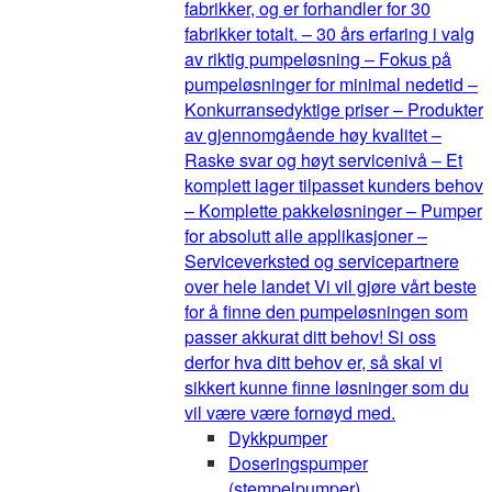
fabrikker, og er forhandler for 30
fabrikker totalt. – 30 års erfaring i valg
av riktig pumpeløsning – Fokus på
pumpeløsninger for minimal nedetid –
Konkurransedyktige priser – Produkter
av gjennomgående høy kvalitet –
Raske svar og høyt servicenivå – Et
komplett lager tilpasset kunders behov
– Komplette pakkeløsninger – Pumper
for absolutt alle applikasjoner –
Serviceverksted og servicepartnere
over hele landet Vi vil gjøre vårt beste
for å finne den pumpeløsningen som
passer akkurat ditt behov! Si oss
derfor hva ditt behov er, så skal vi
sikkert kunne finne løsninger som du
vil være være fornøyd med.
Dykkpumper
Doseringspumper
(stempelpumper)