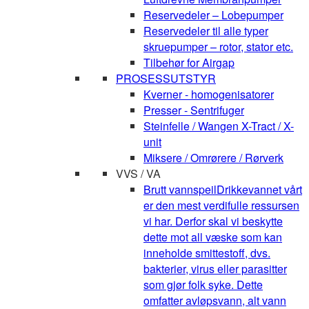
Reservedeler – Lobepumper
Reservedeler til alle typer
skruepumper – rotor, stator etc.
Tilbehør for Airgap
PROSESSUTSTYR
Kverner - homogenisatorer
Presser - Sentrifuger
Steinfelle / Wangen X-Tract / X-
unit
Miksere / Omrørere / Rørverk
VVS / VA
Brutt vannspeil
Drikkevannet vårt
er den mest verdifulle ressursen
vi har. Derfor skal vi beskytte
dette mot all væske som kan
inneholde smittestoff, dvs.
bakterier, virus eller parasitter
som gjør folk syke. Dette
omfatter avløpsvann, alt vann