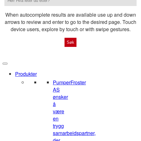
When autocomplete results are available use up and down
arrows to review and enter to go to the desired page. Touch
device users, explore by touch or with swipe gestures.
Produkter
Pumper
Froster
AS
ønsker
å
være
en
trygg
samarbeidspartner,
der