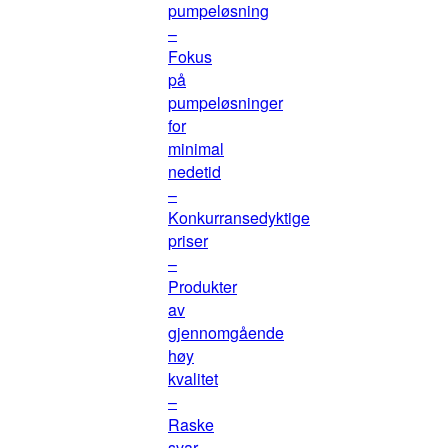
pumpeløsning
–
Fokus
på
pumpeløsninger
for
minimal
nedetid
–
Konkurransedyktige
priser
–
Produkter
av
gjennomgående
høy
kvalitet
–
Raske
svar