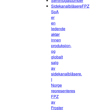
Sentrifugalpumper
Sidekanalblåsere
FPZ
SpA
er
en
ledende
aktør
innen
produksjon,
og
globalt
salg
av
sidekanalblåsere.
I
Norge
representeres
FPZ
av
Froster