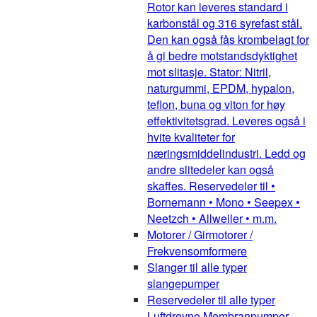
Rotor kan leveres standard i
karbonstål og 316 syrefast stål.
Den kan også fås krombelagt for
å gi bedre motstandsdyktighet
mot slitasje. Stator: Nitril,
naturgummi, EPDM, hypalon,
teflon, buna og viton for høy
effektivitetsgrad. Leveres også i
hvite kvaliteter for
næringsmiddelindustri. Ledd og
andre slitedeler kan også
skaffes. Reservedeler til •
Bornemann • Mono • Seepex •
Neetzch • Allweiler • m.m.
Motorer / Girmotorer /
Frekvensomformere
Slanger til alle typer
slangepumper
Reservedeler til alle typer
Luftdrevne Membranpumper