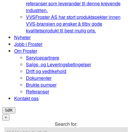
referanser som leverandør til denne krevende
industrien.
VVS
Froster AS har stort produktspekter innen
VVS-bransjen og ønsker å tilby gode
kvalitetsprodukt til best mulig pris.
Nyheter
Jobb i Froster
Om Froster
Servicepartnere
Salgs- og Leveringsbetingelser
Drift og vedlikehold
Dokumenter
Brukte pumper
Referanser
Kontakt oss
SØK
×
Search for: