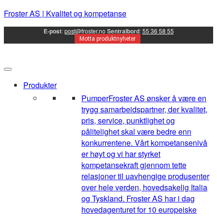
Froster AS | Kvalitet og kompetanse
E-post
:
post@froster.no
Sentralbord
:
55 36 58 55
Motta produktnyheter
Produkter
Pumper
Froster AS ønsker å være en
trygg samarbeidspartner, der kvalitet,
pris, service, punktlighet og
pålitelighet skal være bedre enn
konkurrentene. Vårt kompetansenivå
er høyt og vi har styrket
kompetansekraft gjennom tette
relasjoner til uavhengige produsenter
over hele verden, hovedsakelig Italia
og Tyskland. Froster AS har i dag
hovedagenturet for 10 europeiske