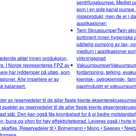
sentrifugalpumpe. Mediet pum
som i en side kanal pumpe.
nisjeprodukt, men de er i da
applikasjoner:
Twin Skruepumper
Twin sk
sortiment innen hygeniske pu
pålitelig pumping av lav- og
medium i applikasjoner som 
edende aktør innen produksjon,
virkningsgrad
re. I Norge representeres FPZ av
Vakuumpumper
Vakuumpumpe
sere har lyddemper på utløp, som
fordampning, tørking, evakue
kasjoner. Alle impellere er av
kjemisk-, petrokjemisk-, farm
k balansert.
papirindustri er vakuumpump
kter av reservedeler til de aller fleste kjente eksenterskruepum
dt spekter av reservedeler til de aller fleste kjente eksentersk
st stål. Den kan også fås krombelagt for å gi bedre motstandsdykt
 buna og viton for høy effektivitetsgrad. Leveres også i hvite kv
 skaffes. Reservedeler til • Bornemann • Mono • Seepex • Neetz
mformere