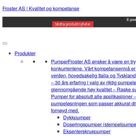
Froster AS | Kvalitet og kompetanse
E-pos
Motta produktnyheter
Produkter
Pumper
Froster AS ønsker å være en tryg
konkurrentene. Vårt kompetansenivå er h
verden, hovedsakelig Italia og Tyskland.
– 30 års erfaring i valg av riktig pump
gjennomgående høy kvalitet – Raske sva
Pumper for absolutt alle applikasjoner –
pumpeløsningen som passer akkurat ditt 
fornøyd med.
Dykkpumper
Doseringspumper (stempelpumpe
Eksenterskruepumper