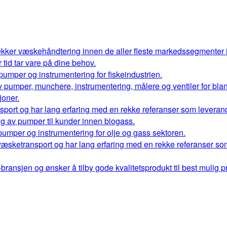
kker væskehåndtering innen de aller fleste markedssegmenter
r tid tar vare på dine behov.
 pumper og instrumentering for fiskeindustrien.
 av pumper, munchere, instrumentering, målere og ventiler for bl
oner.
port og har lang erfaring med en rekke referanser som leverand
ng av pumper til kunder innen biogass.
 pumper og instrumentering for olje og gass sektoren.
væsketransport og har lang erfaring med en rekke referanser so
ransjen og ønsker å tilby gode kvalitetsprodukt til best mulig pr