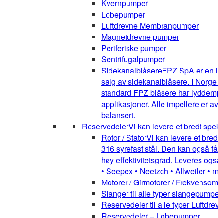
Kvernpumper
Lobepumper
Luftdrevne Membranpumper
Magnetdrevne pumper
Periferiske pumper
Sentrifugalpumper
Sidekanalblåsere
FPZ SpA er en l
salg av sidekanalblåsere. I Norge
standard FPZ blåsere har lyddemper
applikasjoner. Alle impellere er 
balansert.
Reservedeler
Vi kan levere et bredt spe
Rotor / Stator
Vi kan levere et bred
316 syrefast stål. Den kan også få
høy effektivitetsgrad. Leveres ogs
• Seepex • Neetzch • Allweiler • 
Motorer / Girmotorer / Frekvenso
Slanger til alle typer slangepumpe
Reservedeler til alle typer Luft
Reservedeler – Lobepumper