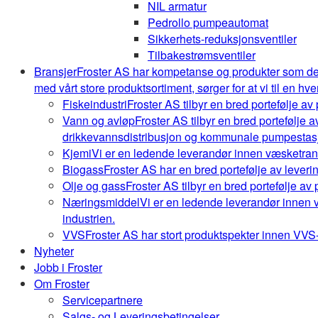
NIL armatur
Pedrollo pumpeautomat
Sikkerhets-reduksjonsventiler
Tilbakestrømsventiler
Bransjer
Froster AS har kompetanse og produkter som de
med vårt store produktsortiment, sørger for at vi til en hve
Fiskeindustri
Froster AS tilbyr en bred portefølje av
Vann og avløp
Froster AS tilbyr en bred portefølje
drikkevannsdistribusjon og kommunale pumpestasj
Kjemi
Vi er en ledende leverandør innen væsketrans
Biogass
Froster AS har en bred portefølje av leveri
Olje og gass
Froster AS tilbyr en bred portefølje av
Næringsmiddel
Vi er en ledende leverandør innen 
industrien.
VVS
Froster AS har stort produktspekter innen VVS-b
Nyheter
Jobb i Froster
Om Froster
Servicepartnere
Salgs- og Leveringsbetingelser