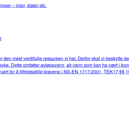
mper – rotor, stator etc.
t
r den mest verdifulle ressursen vi har. Derfor skal vi beskytte d
lk syke. Dette omfatter avløpsvann, alt vann som kan ha vært i k
truert for å tilfredsstille kravene i NS-EN 1717:2001, TEK17 §§ 