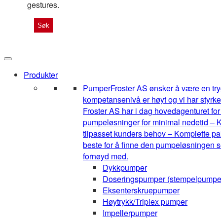
gestures.
Produkter
Pumper
Froster AS ønsker å være en tryg
kompetansenivå er høyt og vi har styrke
Froster AS har i dag hovedagenturet for 1
pumpeløsninger for minimal nedetid – K
tilpasset kunders behov – Komplette pak
beste for å finne den pumpeløsningen so
fornøyd med.
Dykkpumper
Doseringspumper (stempelpumpe
Eksenterskruepumper
Høytrykk/Triplex pumper
Impellerpumper