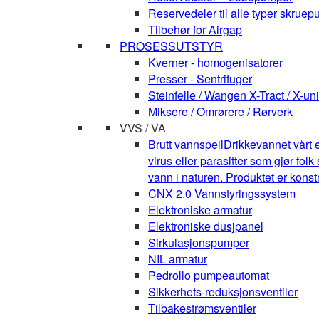
Reservedeler til alle typer skruepu
Tilbehør for Airgap
PROSESSUTSTYR
Kverner - homogenisatorer
Presser - Sentrifuger
Steinfelle / Wangen X-Tract / X-uni
Miksere / Omrørere / Rørverk
VVS / VA
Brutt vannspeil
Drikkevannet vårt e
virus eller parasitter som gjør fo
vann i naturen. Produktet er kons
CNX 2.0 Vannstyringssystem
Elektroniske armatur
Elektroniske dusjpanel
Sirkulasjonspumper
NIL armatur
Pedrollo pumpeautomat
Sikkerhets-reduksjonsventiler
Tilbakestrømsventiler