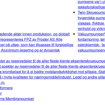
pumpene var i ut
rekkeforskjellig
Twin Skruepum
hygeniske pumper
viskøse, flyktig
renhold og virk
edende aktør innen produksjon, og globalt
Vakuumpumper
 representeres FPZ av Froster AS Alle
fordampning, tør
 på utløp, som kan tilpasses til forskjellige
petrokjemisk-, fa
av Aluminium-legering og er dynamisk
vakuumpumpene o
kter av reservedeler til de aller fleste kjente eksenterskruepum
t spekter av reservedeler til de aller fleste kjente eksenterskr
s krombelagt for å gi bedre motstandsdyktighet mot slitasje. Stat
å i hvite kvaliteter for næringsmiddelindustri. Ledd og andre sl
m.m.
mformere
r
drevne Membranpumper