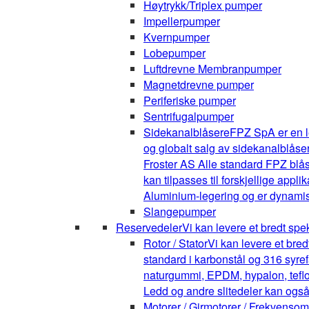
Høytrykk/Triplex pumper
Impellerpumper
Kvernpumper
Lobepumper
Luftdrevne Membranpumper
Magnetdrevne pumper
Periferiske pumper
Sentrifugalpumper
Sidekanalblåsere
FPZ SpA er en l
og globalt salg av sidekanalblåse
Froster AS Alle standard FPZ blå
kan tilpasses til forskjellige appli
Aluminium-legering og er dynamis
Slangepumper
Reservedeler
Vi kan levere et bredt spe
Rotor / Stator
Vi kan levere et bre
standard i karbonstål og 316 syrefa
naturgummi, EPDM, hypalon, teflon,
Ledd og andre slitedeler kan også
Motorer / Girmotorer / Frekvenso