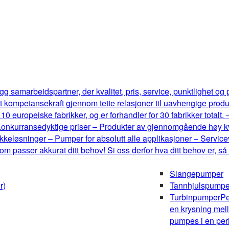
g samarbeidspartner, der kvalitet, pris, service, punktlighet og
t kompetansekraft gjennom tette relasjoner til uavhengige produ
0 europeiske fabrikker, og er forhandler for 30 fabrikker totalt.
onkurransedyktige priser – Produkter av gjennomgående høy kval
keløsninger – Pumper for absolutt alle applikasjoner – Serviceve
m passer akkurat ditt behov! Si oss derfor hva ditt behov er, så
Slangepumper
r)
Tannhjulspumpe
Turbinpumper
Pe
en krysning mel
pumpes i en peri