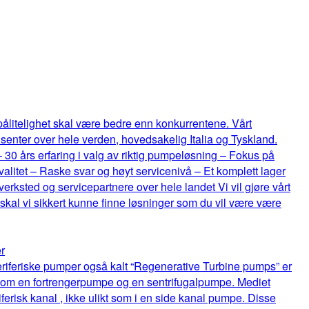
 pålitelighet skal være bedre enn konkurrentene. Vårt
senter over hele verden, hovedsakelig Italia og Tyskland.
 – 30 års erfaring i valg av riktig pumpeløsning – Fokus på
itet – Raske svar og høyt servicenivå – Et komplett lager
rksted og servicepartnere over hele landet Vi vil gjøre vårt
 skal vi sikkert kunne finne løsninger som du vil være være
r
riferiske pumper også kalt “Regenerative Turbine pumps” er
lom en fortrengerpumpe og en sentrifugalpumpe. Mediet
ferisk kanal , ikke ulikt som i en side kanal pumpe. Disse