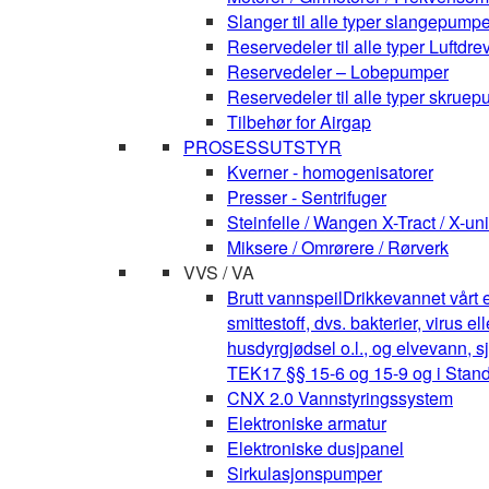
Slanger til alle typer slangepumpe
Reservedeler til alle typer Luft
Reservedeler – Lobepumper
Reservedeler til alle typer skruepu
Tilbehør for Airgap
PROSESSUTSTYR
Kverner - homogenisatorer
Presser - Sentrifuger
Steinfelle / Wangen X-Tract / X-uni
Miksere / Omrørere / Rørverk
VVS / VA
Brutt vannspeil
Drikkevannet vårt e
smittestoff, dvs. bakterier, virus 
husdyrgjødsel o.l., og elvevann, s
TEK17 §§ 15-6 og 15-9 og i Stan
CNX 2.0 Vannstyringssystem
Elektroniske armatur
Elektroniske dusjpanel
Sirkulasjonspumper