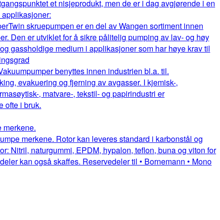
gangspunktet et nisjeprodukt, men de er i dag avgjørende i en
e applikasjoner:
per
Twin skruepumpen er en del av Wangen sortiment innen
. Den er utviklet for å sikre pålitelig pumping av lav- og høy
e og gassholdige medium i applikasjoner som har høye krav til
ningsgrad
Vakuumpumper benyttes innen industrien bl.a. til.
king, evakuering og fjerning av avgasser. I kjemisk-,
rmasøytisk-, matvare-, tekstil- og papirindustri er
fte i bruk.
pe merkene.
uepumpe merkene. Rotor kan leveres standard i karbonstål og
or: Nitril, naturgummi, EPDM, hypalon, teflon, buna og viton for
itedeler kan også skaffes. Reservedeler til • Bornemann • Mono