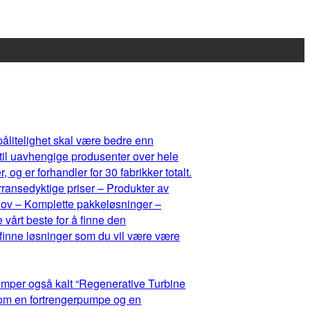
 pålitelighet skal være bedre enn
 til uavhengige produsenter over hele
og er forhandler for 30 fabrikker totalt.
rransedyktige priser – Produkter av
ehov – Komplette pakkeløsninger –
 vårt beste for å finne den
 finne løsninger som du vil være være
umper også kalt “Regenerative Turbine
lom en fortrengerpumpe og en