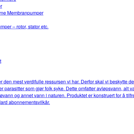
r
drevne Membranpumper
mper – rotor, stator etc.
t
r den mest verdifulle ressursen vi har. Derfor skal vi beskytte 
eller parasitter som gjør folk syke. Dette omfatter avløpsvann, al
jøvann og annet vann i naturen. Produktet er konstruert for å til
dard abonnementsvilkår.