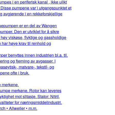
pes i en periferisk kanal , ikke ulikt
 Disse pumpene var i utgangspunktet et
g avgjørende i en rekkeforskjellige
ruepumpen er en del av Wangen
mper. Den er utviklet for å sikre
 høy viskøse, flyktige og gassholdige
har høye krav til renhold og
r benyttes innen industrien bl.a. til.
ring og fjerning av avgasser. I
asøytisk-, matvare-, tekstil- og
ene ofte i bruk.
pe merkene.
ruepumpe merkene. Rotor kan leveres
ighet mot slitasje. Stator: Nitril,
aliteter for næringsmiddelindustri.
ch • Allweiler • m.m.