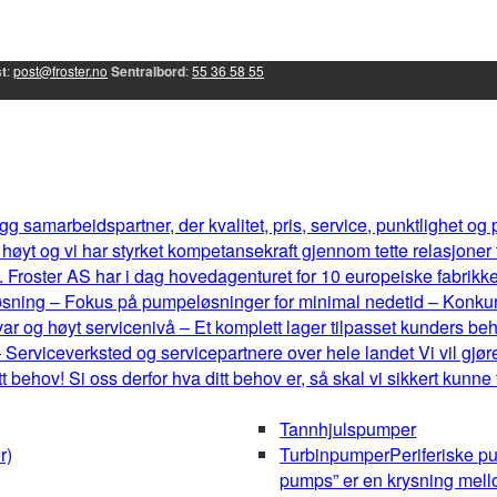
t
:
post@froster.no
Sentralbord
:
55 36 58 55
g samarbeidspartner, der kvalitet, pris, service, punktlighet og
øyt og vi har styrket kompetansekraft gjennom tette relasjoner
 Froster AS har i dag hovedagenturet for 10 europeiske fabrikker, 
eløsning – Fokus på pumpeløsninger for minimal nedetid – Konku
r og høyt servicenivå – Et komplett lager tilpasset kunders b
 Serviceverksted og servicepartnere over hele landet Vi vil gjøre
behov! Si oss derfor hva ditt behov er, så skal vi sikkert kunne
Tannhjulspumper
r)
Turbinpumper
Periferiske p
pumps” er en krysning mel