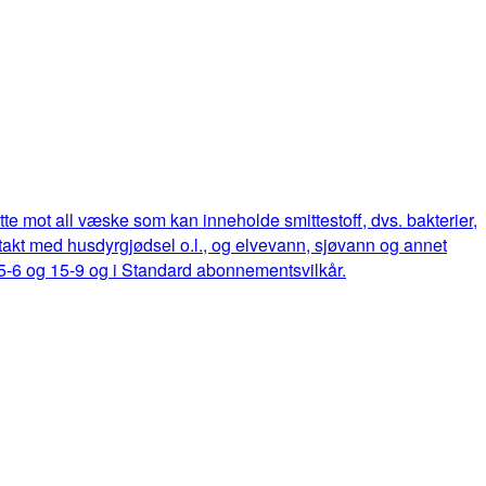
ette mot all væske som kan inneholde smittestoff, dvs. bakterier,
ontakt med husdyrgjødsel o.l., og elvevann, sjøvann og annet
15-6 og 15-9 og i Standard abonnementsvilkår.