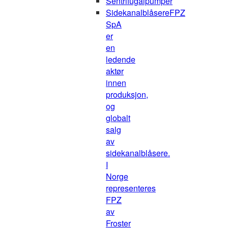
Sentrifugalpumper
Sidekanalblåsere
FPZ
SpA
er
en
ledende
aktør
innen
produksjon,
og
globalt
salg
av
sidekanalblåsere.
I
Norge
representeres
FPZ
av
Froster