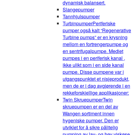
dynamisk balansert.
Slangepumper
Tannhjulspumper
Turbinpumper
Periferiske
pumper også kalt “Regenerative
Turbine pumps” er en krysning
mellom en fortrengerpumpe og
en sentrifugalpumpe. Mediet
pumpes i en periferisk kanal ,
ikke ulikt som i en side kanal
pumpe. Disse pumpene var i
utgangspunktet et nisjeprodukt,
men de er i dag avgjørende i en
rekkeforskjellige applikasjoner:
Twin Skruepumper
Twin
skruepumpen er en del av
Wangen sortiment innen
hygeniske pumper. Den er
utviklet for å sikre pålitelig
pumping av lav- og høy viskøse,