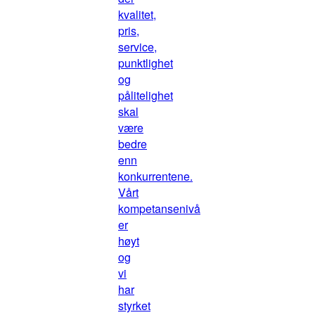
kvalitet,
pris,
service,
punktlighet
og
pålitelighet
skal
være
bedre
enn
konkurrentene.
Vårt
kompetansenivå
er
høyt
og
vi
har
styrket