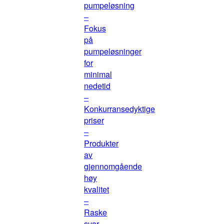
pumpeløsning
–
Fokus
på
pumpeløsninger
for
minimal
nedetid
–
Konkurransedyktige
priser
–
Produkter
av
gjennomgående
høy
kvalitet
–
Raske
svar