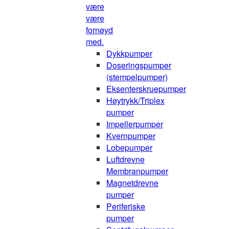
være
være
fornøyd
med.
Dykkpumper
Doseringspumper
(stempelpumper)
Eksenterskruepumper
Høytrykk/Triplex
pumper
Impellerpumper
Kvernpumper
Lobepumper
Luftdrevne
Membranpumper
Magnetdrevne
pumper
Periferiske
pumper