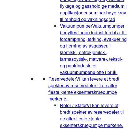
flyktige og gassholdige medium i
applikasjoner som har høye krav
til renhold og virkningsgrad
Vakuumpumper
Vakuumpumper
benyttes innen industrien bl.a. til.
fordampning, tørking, evakuering
og fjerning av avgasser. I
kjemisk-, petrokjemisk-,
farmasøytisk-, matvare-, tekstil-
og papirindustri er
vakuumpumpene ofte i bruk.
Reservedeler
Vi kan levere et bredt
spekter av reservedeler til de aller
fleste kjente eksenterskruepumpe
merkene.
Rotor / Stator
Vi kan levere et
bredt spekter av reservedeler til
de aller fleste kjente
eksenterskruepumpe merkene.