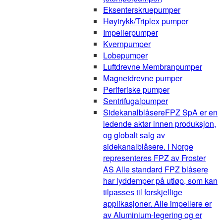
Eksenterskruepumper
Høytrykk/Triplex pumper
Impellerpumper
Kvernpumper
Lobepumper
Luftdrevne Membranpumper
Magnetdrevne pumper
Periferiske pumper
Sentrifugalpumper
Sidekanalblåsere
FPZ SpA er en
ledende aktør innen produksjon,
og globalt salg av
sidekanalblåsere. I Norge
representeres FPZ av Froster
AS Alle standard FPZ blåsere
har lyddemper på utløp, som kan
tilpasses til forskjellige
applikasjoner. Alle impellere er
av Aluminium-legering og er