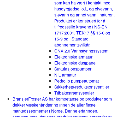
som kan ha vært i kontakt med
husdyrgjødsel o.l., og elvevann,
sjøvann og annet vann i naturen.
Produktet er konstruert for å
tilfredsstille kravene i NS-EN
1717:2001, TEK17 §§ 15-6 og
15-9 og i Standard
abonnementsvilkår.
CNX 2.0 Vannstyringssystem
Elektroniske armatur
Elektroniske dusjpanel
Sirkulasjonspumper
NIL armatur
Pedrollo pumpeautomat
Sikkerhets-reduksjonsventiler
Tilbakestrømsventiler
Bransjer
Froster AS har kompetanse og produkter som
dekker væskehåndtering innen de aller fleste
markedssegmenter i Norge. Denne erfaringen,
sammen med vårt store produktsortiment, sørger for at