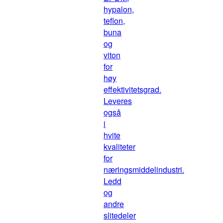
hypalon,
teflon,
buna
og
viton
for
høy
effektivitetsgrad.
Leveres
også
i
hvite
kvaliteter
for
næringsmiddelindustri.
Ledd
og
andre
slitedeler