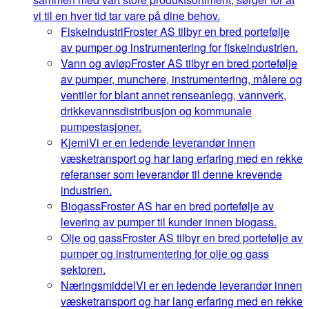
vi til en hver tid tar vare på dine behov.
Fiskeindustri
Froster AS tilbyr en bred portefølje
av pumper og instrumentering for fiskeindustrien.
Vann og avløp
Froster AS tilbyr en bred portefølje
av pumper, munchere, instrumentering, målere og
ventiler for blant annet renseanlegg, vannverk,
drikkevannsdistribusjon og kommunale
pumpestasjoner.
Kjemi
Vi er en ledende leverandør innen
væsketransport og har lang erfaring med en rekke
referanser som leverandør til denne krevende
industrien.
Biogass
Froster AS har en bred portefølje av
levering av pumper til kunder innen biogass.
Olje og gass
Froster AS tilbyr en bred portefølje av
pumper og instrumentering for olje og gass
sektoren.
Næringsmiddel
Vi er en ledende leverandør innen
væsketransport og har lang erfaring med en rekke