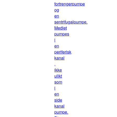
fortrengerpumpe
og
en
sentrifugalpumpe.
Mediet
pumpes
i
en
periferisk
kanal
,
ikke
ulikt
som
i
en
side
kanal
pumpe.