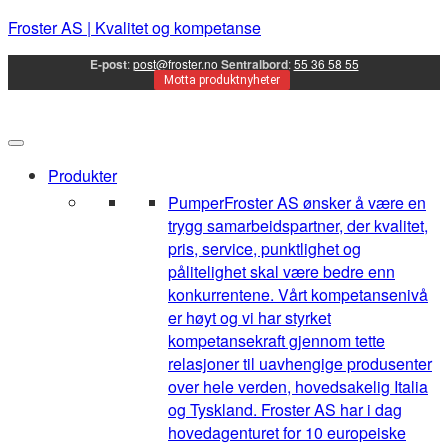
Froster AS | Kvalitet og kompetanse
E-post
:
post@froster.no
Sentralbord
:
55 36 58 55
Motta produktnyheter
Produkter
Pumper
Froster AS ønsker å være en
trygg samarbeidspartner, der kvalitet,
pris, service, punktlighet og
pålitelighet skal være bedre enn
konkurrentene. Vårt kompetansenivå
er høyt og vi har styrket
kompetansekraft gjennom tette
relasjoner til uavhengige produsenter
over hele verden, hovedsakelig Italia
og Tyskland. Froster AS har i dag
hovedagenturet for 10 europeiske