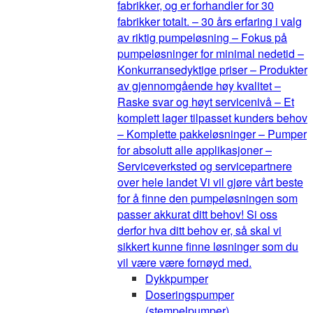
fabrikker, og er forhandler for 30
fabrikker totalt. – 30 års erfaring i valg
av riktig pumpeløsning – Fokus på
pumpeløsninger for minimal nedetid –
Konkurransedyktige priser – Produkter
av gjennomgående høy kvalitet –
Raske svar og høyt servicenivå – Et
komplett lager tilpasset kunders behov
– Komplette pakkeløsninger – Pumper
for absolutt alle applikasjoner –
Serviceverksted og servicepartnere
over hele landet Vi vil gjøre vårt beste
for å finne den pumpeløsningen som
passer akkurat ditt behov! Si oss
derfor hva ditt behov er, så skal vi
sikkert kunne finne løsninger som du
vil være være fornøyd med.
Dykkpumper
Doseringspumper
(stempelpumper)