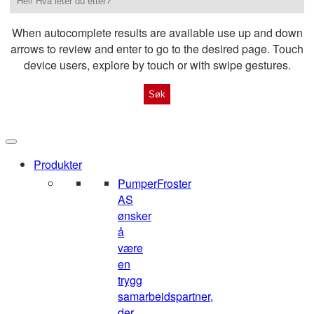
When autocomplete results are available use up and down
arrows to review and enter to go to the desired page. Touch
device users, explore by touch or with swipe gestures.
Produkter
Pumper
Froster
AS
ønsker
å
være
en
trygg
samarbeidspartner,
der