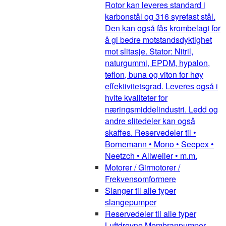
Rotor kan leveres standard i
karbonstål og 316 syrefast stål.
Den kan også fås krombelagt for
å gi bedre motstandsdyktighet
mot slitasje. Stator: Nitril,
naturgummi, EPDM, hypalon,
teflon, buna og viton for høy
effektivitetsgrad. Leveres også i
hvite kvaliteter for
næringsmiddelindustri. Ledd og
andre slitedeler kan også
skaffes. Reservedeler til •
Bornemann • Mono • Seepex •
Neetzch • Allweiler • m.m.
Motorer / Girmotorer /
Frekvensomformere
Slanger til alle typer
slangepumper
Reservedeler til alle typer
Luftdrevne Membranpumper