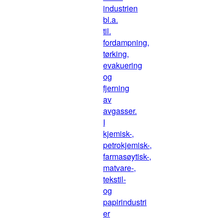
industrien
bl.a.
til.
fordampning,
tørking,
evakuering
og
fjerning
av
avgasser.
I
kjemisk-,
petrokjemisk-,
farmasøytisk-,
matvare-,
tekstil-
og
papirindustri
er