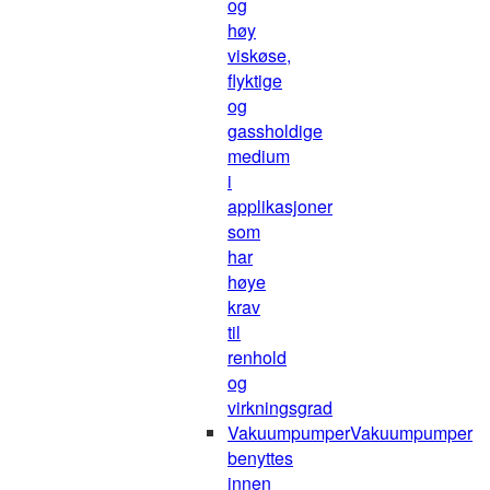
og
høy
viskøse,
flyktige
og
gassholdige
medium
i
applikasjoner
som
har
høye
krav
til
renhold
og
virkningsgrad
Vakuumpumper
Vakuumpumper
benyttes
innen