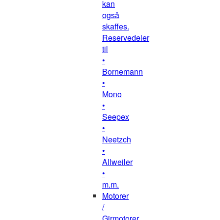
kan
også
skaffes.
Reservedeler
til
•
Bornemann
•
Mono
•
Seepex
•
Neetzch
•
Allweiler
•
m.m.
Motorer
/
Girmotorer