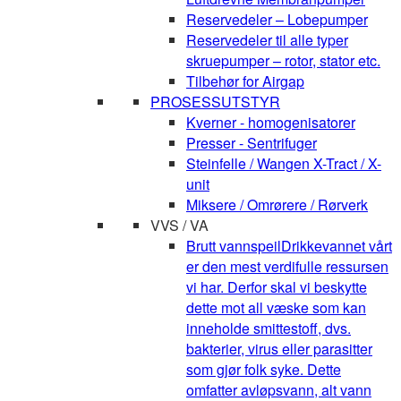
Reservedeler – Lobepumper
Reservedeler til alle typer
skruepumper – rotor, stator etc.
Tilbehør for Airgap
PROSESSUTSTYR
Kverner - homogenisatorer
Presser - Sentrifuger
Steinfelle / Wangen X-Tract / X-
unit
Miksere / Omrørere / Rørverk
VVS / VA
Brutt vannspeil
Drikkevannet vårt
er den mest verdifulle ressursen
vi har. Derfor skal vi beskytte
dette mot all væske som kan
inneholde smittestoff, dvs.
bakterier, virus eller parasitter
som gjør folk syke. Dette
omfatter avløpsvann, alt vann