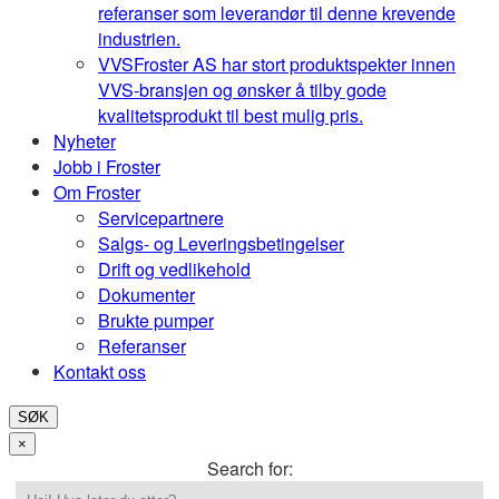
referanser som leverandør til denne krevende
industrien.
VVS
Froster AS har stort produktspekter innen
VVS-bransjen og ønsker å tilby gode
kvalitetsprodukt til best mulig pris.
Nyheter
Jobb i Froster
Om Froster
Servicepartnere
Salgs- og Leveringsbetingelser
Drift og vedlikehold
Dokumenter
Brukte pumper
Referanser
Kontakt oss
SØK
×
Search for: