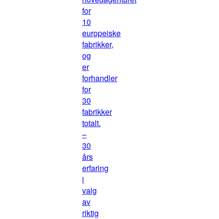
for
10
europeiske
fabrikker,
og
er
forhandler
for
30
fabrikker
totalt.
–
30
års
erfaring
i
valg
av
riktig