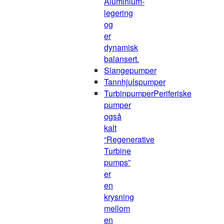
Aluminium-
legering
og
er
dynamisk
balansert.
Slangepumper
Tannhjulspumper
Turbinpumper
Periferiske
pumper
også
kalt
“Regenerative
Turbine
pumps”
er
en
krysning
mellom
en