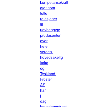
kompetansekraft
gjennom
tette
relasjoner
til
uavhengige
produsenter
over
hele
verden,
hovedsakelig
Italia
og
Tyskland.
Froster
AS
har
i
dag
hovedagenturet