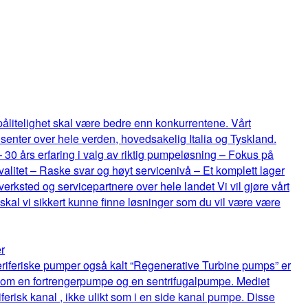
 pålitelighet skal være bedre enn konkurrentene. Vårt
senter over hele verden, hovedsakelig Italia og Tyskland.
 – 30 års erfaring i valg av riktig pumpeløsning – Fokus på
itet – Raske svar og høyt servicenivå – Et komplett lager
rksted og servicepartnere over hele landet Vi vil gjøre vårt
 skal vi sikkert kunne finne løsninger som du vil være være
r
riferiske pumper også kalt “Regenerative Turbine pumps” er
lom en fortrengerpumpe og en sentrifugalpumpe. Mediet
ferisk kanal , ikke ulikt som i en side kanal pumpe. Disse