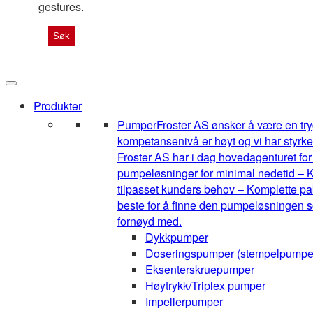
gestures.
Produkter
Pumper
Froster AS ønsker å være en tryg
kompetansenivå er høyt og vi har styrke
Froster AS har i dag hovedagenturet for 1
pumpeløsninger for minimal nedetid – K
tilpasset kunders behov – Komplette pak
beste for å finne den pumpeløsningen so
fornøyd med.
Dykkpumper
Doseringspumper (stempelpumpe
Eksenterskruepumper
Høytrykk/Triplex pumper
Impellerpumper