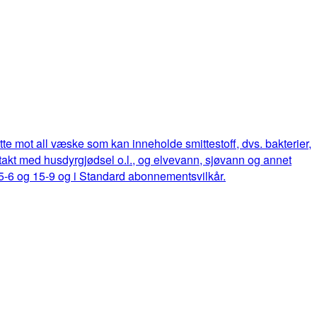
ette mot all væske som kan inneholde smittestoff, dvs. bakterier,
ontakt med husdyrgjødsel o.l., og elvevann, sjøvann og annet
15-6 og 15-9 og i Standard abonnementsvilkår.