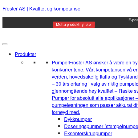
Froster AS | Kvalitet og kompetanse
E-pos
Motta produktnyheter
Produkter
Pumper
Froster AS ønsker å være en tryg
konkurrentene. Vårt kompetansenivå er h
verden, hovedsakelig Italia og Tyskland.
– 30 års erfaring i valg av riktig pump
gjennomgående høy kvalitet – Raske sva
Pumper for absolutt alle applikasjoner –
pumpeløsningen som passer akkurat ditt 
fornøyd med.
Dykkpumper
Doseringspumper (stempelpumpe
Eksenterskruepumper