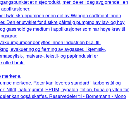
gangspunktet et nisjeprodukt, men de er i dag avgjørende i en
e applikasjoner:
per
Twin skruepumpen er en del av Wangen sortiment innen
. Den er utviklet for å sikre pålitelig pumping av lav- og høy
e og gassholdige medium i applikasjoner som har høye krav til
ningsgrad
Vakuumpumper benyttes innen industrien bl.a. til.
king, evakuering og fjerning av avgasser. I kjemisk-,
rmasøytisk-, matvare-, tekstil- og papirindustri er
fte i bruk.
pe merkene.
uepumpe merkene. Rotor kan leveres standard i karbonstål og
or: Nitril, naturgummi, EPDM, hypalon, teflon, buna og viton for
itedeler kan også skaffes. Reservedeler til • Bornemann • Mono