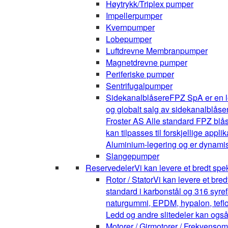
Høytrykk/Triplex pumper
Impellerpumper
Kvernpumper
Lobepumper
Luftdrevne Membranpumper
Magnetdrevne pumper
Periferiske pumper
Sentrifugalpumper
Sidekanalblåsere
FPZ SpA er en l
og globalt salg av sidekanalblåse
Froster AS Alle standard FPZ blå
kan tilpasses til forskjellige appli
Aluminium-legering og er dynamis
Slangepumper
Reservedeler
Vi kan levere et bredt spe
Rotor / Stator
Vi kan levere et bre
standard i karbonstål og 316 syrefa
naturgummi, EPDM, hypalon, teflon,
Ledd og andre slitedeler kan også
Motorer / Girmotorer / Frekvenso