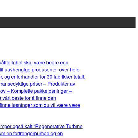
 pålitelighet skal være bedre enn
 til uavhengige produsenter over hele
og er forhandler for 30 fabrikker totalt.
rransedyktige priser – Produkter av
ehov – Komplette pakkeløsninger –
 vårt beste for å finne den
 finne løsninger som du vil være være
umper også kalt “Regenerative Turbine
lom en fortrengerpumpe og en