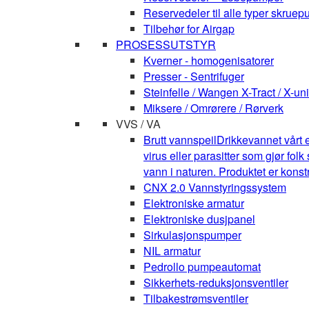
Reservedeler til alle typer skruepu
Tilbehør for Airgap
PROSESSUTSTYR
Kverner - homogenisatorer
Presser - Sentrifuger
Steinfelle / Wangen X-Tract / X-uni
Miksere / Omrørere / Rørverk
VVS / VA
Brutt vannspeil
Drikkevannet vårt e
virus eller parasitter som gjør fo
vann i naturen. Produktet er kons
CNX 2.0 Vannstyringssystem
Elektroniske armatur
Elektroniske dusjpanel
Sirkulasjonspumper
NIL armatur
Pedrollo pumpeautomat
Sikkerhets-reduksjonsventiler
Tilbakestrømsventiler