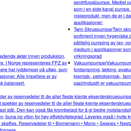
sentrifugalpumpe. Mediet pum
som i en side kanal pumpe.
nisjeprodukt, men de er i da
applikasjoner:
Twin Skruepumper
Twin sk
sortiment innen hygeniske pu
pålitelig pumping av lav- og
medium i applikasjoner som 
edende aktør innen produksjon,
virkningsgrad
re. I Norge representeres FPZ av
Vakuumpumper
Vakuumpumpe
sere har lyddemper på utløp, som
fordampning, tørking, evakue
kasjoner. Alle impellere er av
kjemisk-, petrokjemisk-, farm
k balansert.
papirindustri er vakuumpump
kter av reservedeler til de aller fleste kjente eksenterskruepum
dt spekter av reservedeler til de aller fleste kjente eksentersk
st stål. Den kan også fås krombelagt for å gi bedre motstandsdykt
 buna og viton for høy effektivitetsgrad. Leveres også i hvite kv
 skaffes. Reservedeler til • Bornemann • Mono • Seepex • Neetz
mformere