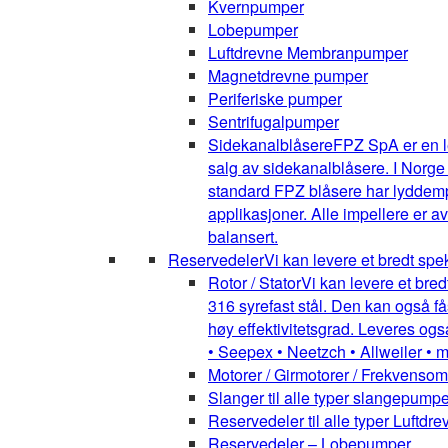
Kvernpumper
Lobepumper
Luftdrevne Membranpumper
Magnetdrevne pumper
Periferiske pumper
Sentrifugalpumper
Sidekanalblåsere
FPZ SpA er en l
salg av sidekanalblåsere. I Norge
standard FPZ blåsere har lyddemper
applikasjoner. Alle impellere er 
balansert.
Reservedeler
Vi kan levere et bredt spe
Rotor / Stator
Vi kan levere et bred
316 syrefast stål. Den kan også få
høy effektivitetsgrad. Leveres ogs
• Seepex • Neetzch • Allweiler • 
Motorer / Girmotorer / Frekvenso
Slanger til alle typer slangepumpe
Reservedeler til alle typer Luft
Reservedeler – Lobepumper