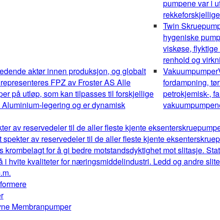
pumpene var i ut
rekkeforskjellig
Twin Skruepum
hygeniske pumper
viskøse, flyktig
renhold og virk
edende aktør innen produksjon, og globalt
Vakuumpumper
 representeres FPZ av Froster AS Alle
fordampning, tør
 på utløp, som kan tilpasses til forskjellige
petrokjemisk-, fa
av Aluminium-legering og er dynamisk
vakuumpumpene o
kter av reservedeler til de aller fleste kjente eksenterskruepum
t spekter av reservedeler til de aller fleste kjente eksenterskr
s krombelagt for å gi bedre motstandsdyktighet mot slitasje. Stat
å i hvite kvaliteter for næringsmiddelindustri. Ledd og andre sl
m.m.
mformere
r
drevne Membranpumper