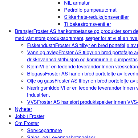
NIL armatur
Pedrollo pumpeautomat
Sikkerhets-reduksjonsventiler
Tilbakestrømsventiler
Bransjer
Froster AS har kompetanse og produkter som de
med vårt store produktsortiment, sørger for at vi til en hve
Fiskeindustri
Froster AS tilbyr en bred portefølje av
Vann og avløp
Froster AS tilbyr en bred portefølje
drikkevannsdistribusjon og kommunale pumpestasj
Kjemi
Vi er en ledende leverandør innen væsketrans
Biogass
Froster AS har en bred portefølje av leveri
Olje og gass
Froster AS tilbyr en bred portefølje av
Næringsmiddel
Vi er en ledende leverandør innen 
industrien.
VVS
Froster AS har stort produktspekter innen VVS-b
Nyheter
Jobb i Froster
Om Froster
Servicepartnere
Salgs- og Leveringsbetingelser