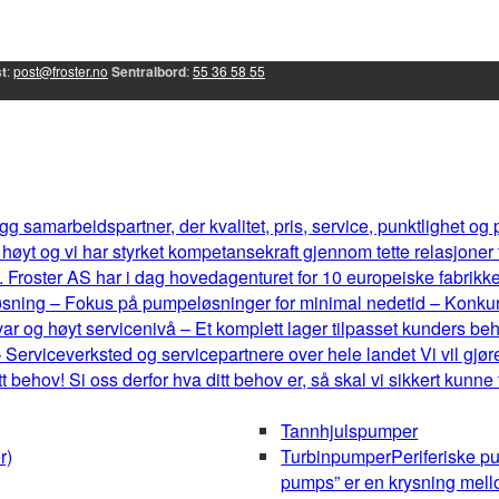
t
:
post@froster.no
Sentralbord
:
55 36 58 55
g samarbeidspartner, der kvalitet, pris, service, punktlighet og
øyt og vi har styrket kompetansekraft gjennom tette relasjoner
 Froster AS har i dag hovedagenturet for 10 europeiske fabrikker, 
eløsning – Fokus på pumpeløsninger for minimal nedetid – Konku
r og høyt servicenivå – Et komplett lager tilpasset kunders b
 Serviceverksted og servicepartnere over hele landet Vi vil gjøre
behov! Si oss derfor hva ditt behov er, så skal vi sikkert kunne
Tannhjulspumper
r)
Turbinpumper
Periferiske p
pumps” er en krysning mel