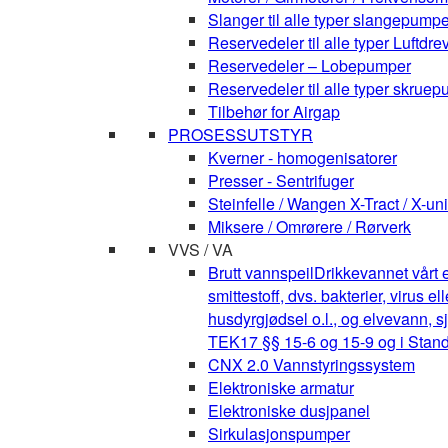
Slanger til alle typer slangepumpe
Reservedeler til alle typer Luft
Reservedeler – Lobepumper
Reservedeler til alle typer skruepu
Tilbehør for Airgap
PROSESSUTSTYR
Kverner - homogenisatorer
Presser - Sentrifuger
Steinfelle / Wangen X-Tract / X-uni
Miksere / Omrørere / Rørverk
VVS / VA
Brutt vannspeil
Drikkevannet vårt e
smittestoff, dvs. bakterier, virus 
husdyrgjødsel o.l., og elvevann, s
TEK17 §§ 15-6 og 15-9 og i Stan
CNX 2.0 Vannstyringssystem
Elektroniske armatur
Elektroniske dusjpanel
Sirkulasjonspumper