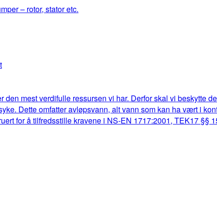
mper – rotor, stator etc.
t
r den mest verdifulle ressursen vi har. Derfor skal vi beskytte d
lk syke. Dette omfatter avløpsvann, alt vann som kan ha vært i k
truert for å tilfredsstille kravene i NS-EN 1717:2001, TEK17 §§ 