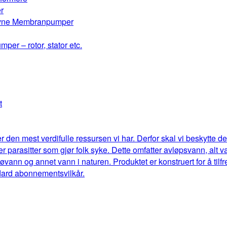
r
drevne Membranpumper
mper – rotor, stator etc.
t
r den mest verdifulle ressursen vi har. Derfor skal vi beskytte 
eller parasitter som gjør folk syke. Dette omfatter avløpsvann, al
jøvann og annet vann i naturen. Produktet er konstruert for å til
dard abonnementsvilkår.