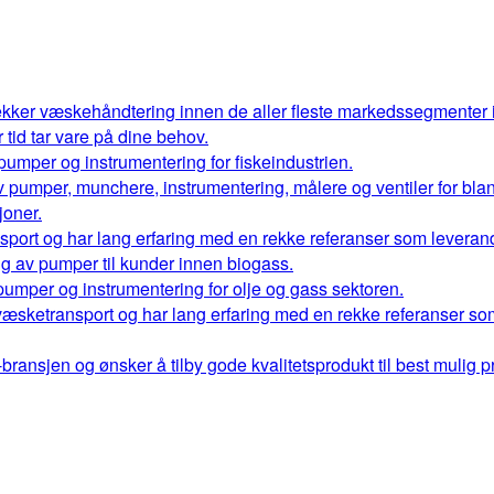
kker væskehåndtering innen de aller fleste markedssegmenter
r tid tar vare på dine behov.
 pumper og instrumentering for fiskeindustrien.
 av pumper, munchere, instrumentering, målere og ventiler for bl
oner.
port og har lang erfaring med en rekke referanser som leverand
ng av pumper til kunder innen biogass.
 pumper og instrumentering for olje og gass sektoren.
væsketransport og har lang erfaring med en rekke referanser so
ransjen og ønsker å tilby gode kvalitetsprodukt til best mulig pr