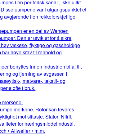
pes i en periferisk kanal , ikke ulikt
 Disse pumpene var i utgangspunktet et
g avgjørende i en rekkeforskjellige
ruepumpen er en del av Wangen
mper. Den er utviklet for å sikre
 høy viskøse, flyktige og gassholdige
har høye krav til renhold og
r benyttes innen industrien bl.a. til.
ring og fjerning av avgasser. I
asøytisk-, matvare-, tekstil- og
ene ofte i bruk.
pe merkene.
ruepumpe merkene. Rotor kan leveres
ighet mot slitasje. Stator: Nitril,
aliteter for næringsmiddelindustri.
ch • Allweiler • m.m.