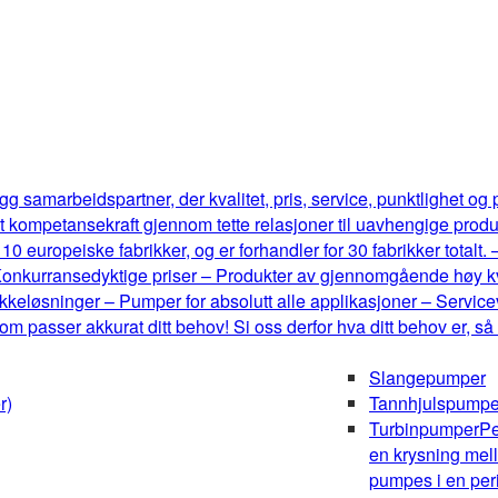
g samarbeidspartner, der kvalitet, pris, service, punktlighet og
t kompetansekraft gjennom tette relasjoner til uavhengige produ
0 europeiske fabrikker, og er forhandler for 30 fabrikker totalt.
onkurransedyktige priser – Produkter av gjennomgående høy kval
keløsninger – Pumper for absolutt alle applikasjoner – Serviceve
m passer akkurat ditt behov! Si oss derfor hva ditt behov er, så
Slangepumper
r)
Tannhjulspumpe
Turbinpumper
Pe
en krysning mel
pumpes i en peri