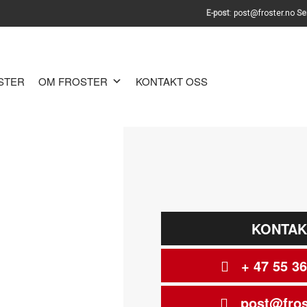
E-post
:
post@froster.no
Se
OSTER
OM FROSTER
KONTAKT OSS
KONTAK
+ 47 55 36
post@fros