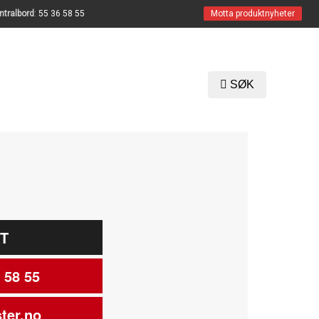
ntralbord
:
55 36 58 55
Motta produktnyheter
SØK
T
 58 55
ter.no