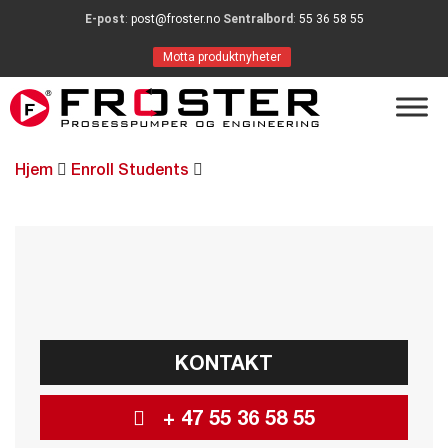
E-post
:
post@froster.no
Sentralbord
:
55 36 58 55
Motta produktnyheter
Hjem
Enroll Students
KONTAKT
+ 47 55 36 58 55