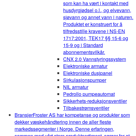
som kan ha vært i kontakt med
husdyrgjødsel o.l., og elvevann,
sjøvann og annet vann i naturen.
Produktet er konstruert for å
tilfredsstille kravene i NS-EN
1717:2001, TEK17 §§ 15-6 og
15-9 og i Standard
abonnementsvilkår.
CNX 2.0 Vannstyringssystem
Elektroniske armatur
Elektroniske dusjpanel
Sirkulasjonspumper
NIL armatur
Pedrollo pumpeautomat
Sikkerhets-reduksjonsventiler
Tilbakestrømsventiler
Bransjer
Froster AS har kompetanse og produkter som
dekker væskehåndtering innen de aller fleste
markedssegmenter i Norge. Denne erfaringen,
sammen med vårt store produktsortiment, sørger for at