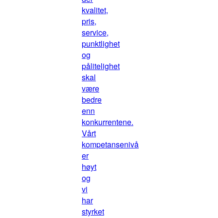
kvalitet,
pris,
service,
punktlighet
og
pålitelighet
skal
være
bedre
enn
konkurrentene.
Vårt
kompetansenivå
er
høyt
og
vi
har
styrket