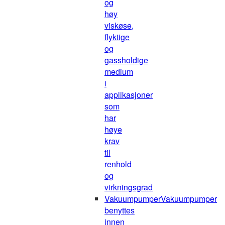
og
høy
viskøse,
flyktige
og
gassholdige
medium
i
applikasjoner
som
har
høye
krav
til
renhold
og
virkningsgrad
Vakuumpumper
Vakuumpumper
benyttes
innen