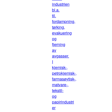
industrien
bl.a.
til.
fordampning,
tørking,
evakuering
og
fjerning
av
avgasser.
I
kjemisk-,
petrokjemisk-,
farmasøytisk-,
matvare-,
tekstil-
og
papirindustri
er