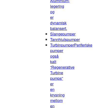
Aluminium-
legering
og
er
dynamisk
balansert.
Slangepumper
Tannhjulspumper
Turbinpumper
Periferiske
pumper
også
kalt
“Regenerative
Turbine
pumps”
er
en
krysning
mellom
en