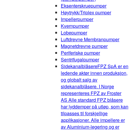
Eksenterskruepumper
Høytrykk/Triplex pumper
Impellerpumper
Kvernpumper
Lobepumper
Luftdrevne Membranpumper
Magnetdrevne pumper
Periferiske pumper
Sentrifugalpumper
Sidekanalblåsere
FPZ SpA er en
ledende aktør innen produksjon,
og globalt salg av
sidekanalblåsere. I Norge
representeres FPZ av Froster
AS Alle standard FPZ blåsere
har lyddemper på utløp, som kan
tilpasses til forskjellige
applikasjoner. Alle impellere er
av Aluminium-legering og er