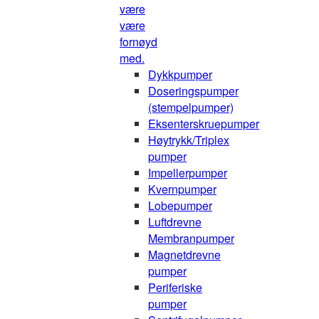
være
være
fornøyd
med.
Dykkpumper
Doseringspumper
(stempelpumper)
Eksenterskruepumper
Høytrykk/Triplex
pumper
Impellerpumper
Kvernpumper
Lobepumper
Luftdrevne
Membranpumper
Magnetdrevne
pumper
Periferiske
pumper