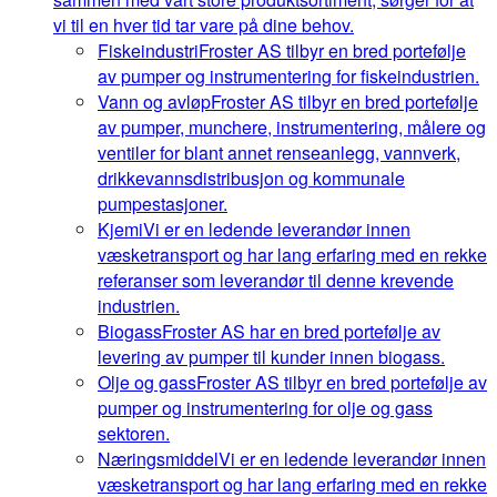
vi til en hver tid tar vare på dine behov.
Fiskeindustri
Froster AS tilbyr en bred portefølje
av pumper og instrumentering for fiskeindustrien.
Vann og avløp
Froster AS tilbyr en bred portefølje
av pumper, munchere, instrumentering, målere og
ventiler for blant annet renseanlegg, vannverk,
drikkevannsdistribusjon og kommunale
pumpestasjoner.
Kjemi
Vi er en ledende leverandør innen
væsketransport og har lang erfaring med en rekke
referanser som leverandør til denne krevende
industrien.
Biogass
Froster AS har en bred portefølje av
levering av pumper til kunder innen biogass.
Olje og gass
Froster AS tilbyr en bred portefølje av
pumper og instrumentering for olje og gass
sektoren.
Næringsmiddel
Vi er en ledende leverandør innen
væsketransport og har lang erfaring med en rekke