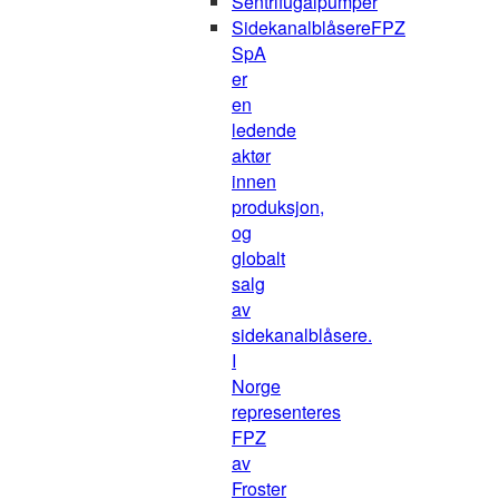
Sentrifugalpumper
Sidekanalblåsere
FPZ
SpA
er
en
ledende
aktør
innen
produksjon,
og
globalt
salg
av
sidekanalblåsere.
I
Norge
representeres
FPZ
av
Froster