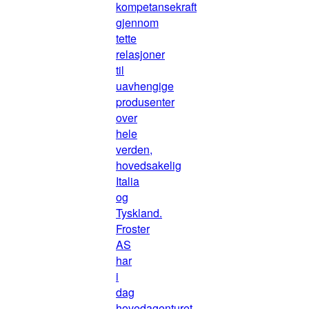
kompetansekraft
gjennom
tette
relasjoner
til
uavhengige
produsenter
over
hele
verden,
hovedsakelig
Italia
og
Tyskland.
Froster
AS
har
i
dag
hovedagenturet