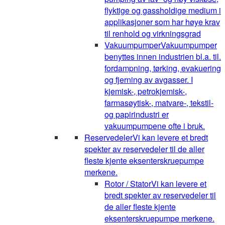
flyktige og gassholdige medium i
applikasjoner som har høye krav
til renhold og virkningsgrad
Vakuumpumper
Vakuumpumper
benyttes innen industrien bl.a. til.
fordampning, tørking, evakuering
og fjerning av avgasser. I
kjemisk-, petrokjemisk-,
farmasøytisk-, matvare-, tekstil-
og papirindustri er
vakuumpumpene ofte i bruk.
Reservedeler
Vi kan levere et bredt
spekter av reservedeler til de aller
fleste kjente eksenterskruepumpe
merkene.
Rotor / Stator
Vi kan levere et
bredt spekter av reservedeler til
de aller fleste kjente
eksenterskruepumpe merkene.