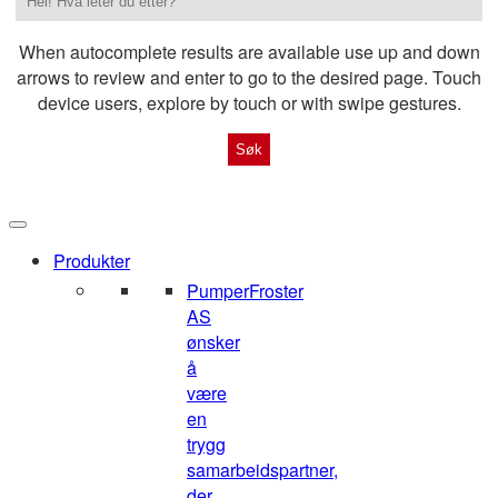
When autocomplete results are available use up and down
arrows to review and enter to go to the desired page. Touch
device users, explore by touch or with swipe gestures.
Produkter
Pumper
Froster
AS
ønsker
å
være
en
trygg
samarbeidspartner,
der