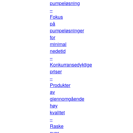
pumpeløsning
–
Fokus
på
pumpeløsninger
for
minimal
nedetid
–
Konkurransedyktige
priser
–
Produkter
av
gjennomgående
høy
kvalitet
–
Raske
svar