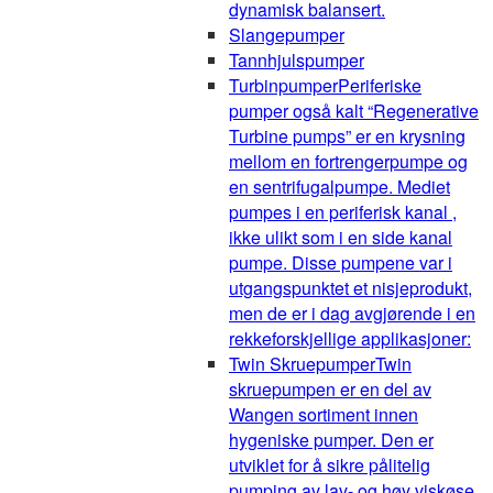
dynamisk balansert.
Slangepumper
Tannhjulspumper
Turbinpumper
Periferiske
pumper også kalt “Regenerative
Turbine pumps” er en krysning
mellom en fortrengerpumpe og
en sentrifugalpumpe. Mediet
pumpes i en periferisk kanal ,
ikke ulikt som i en side kanal
pumpe. Disse pumpene var i
utgangspunktet et nisjeprodukt,
men de er i dag avgjørende i en
rekkeforskjellige applikasjoner:
Twin Skruepumper
Twin
skruepumpen er en del av
Wangen sortiment innen
hygeniske pumper. Den er
utviklet for å sikre pålitelig
pumping av lav- og høy viskøse,