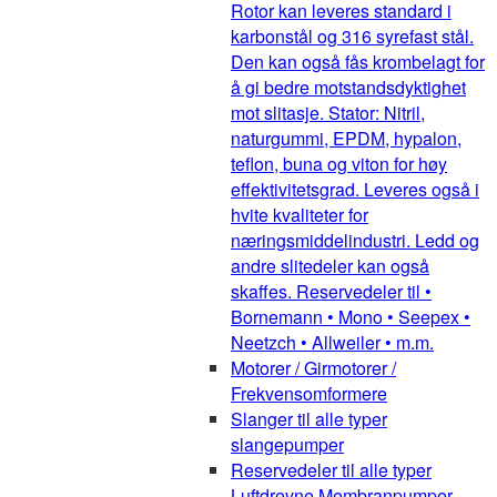
Rotor kan leveres standard i
karbonstål og 316 syrefast stål.
Den kan også fås krombelagt for
å gi bedre motstandsdyktighet
mot slitasje. Stator: Nitril,
naturgummi, EPDM, hypalon,
teflon, buna og viton for høy
effektivitetsgrad. Leveres også i
hvite kvaliteter for
næringsmiddelindustri. Ledd og
andre slitedeler kan også
skaffes. Reservedeler til •
Bornemann • Mono • Seepex •
Neetzch • Allweiler • m.m.
Motorer / Girmotorer /
Frekvensomformere
Slanger til alle typer
slangepumper
Reservedeler til alle typer
Luftdrevne Membranpumper