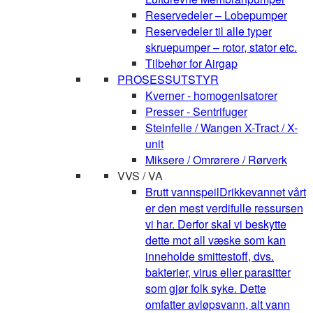
Reservedeler – Lobepumper
Reservedeler til alle typer
skruepumper – rotor, stator etc.
Tilbehør for Airgap
PROSESSUTSTYR
Kverner - homogenisatorer
Presser - Sentrifuger
Steinfelle / Wangen X-Tract / X-
unit
Miksere / Omrørere / Rørverk
VVS / VA
Brutt vannspeil
Drikkevannet vårt
er den mest verdifulle ressursen
vi har. Derfor skal vi beskytte
dette mot all væske som kan
inneholde smittestoff, dvs.
bakterier, virus eller parasitter
som gjør folk syke. Dette
omfatter avløpsvann, alt vann