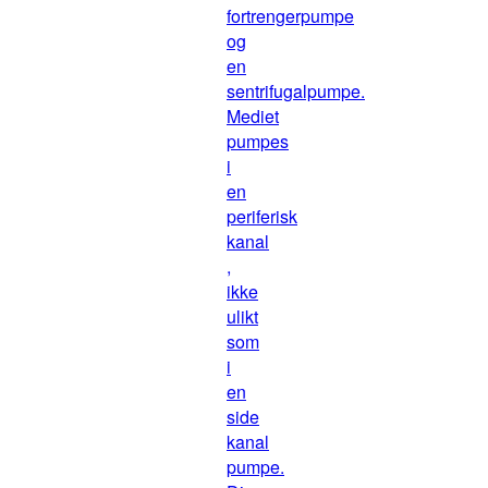
fortrengerpumpe
og
en
sentrifugalpumpe.
Mediet
pumpes
i
en
periferisk
kanal
,
ikke
ulikt
som
i
en
side
kanal
pumpe.