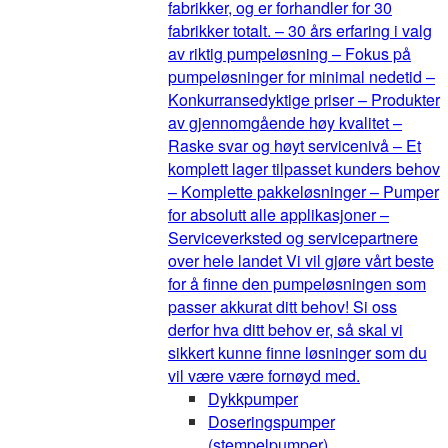
fabrikker, og er forhandler for 30
fabrikker totalt. – 30 års erfaring i valg
av riktig pumpeløsning – Fokus på
pumpeløsninger for minimal nedetid –
Konkurransedyktige priser – Produkter
av gjennomgående høy kvalitet –
Raske svar og høyt servicenivå – Et
komplett lager tilpasset kunders behov
– Komplette pakkeløsninger – Pumper
for absolutt alle applikasjoner –
Serviceverksted og servicepartnere
over hele landet Vi vil gjøre vårt beste
for å finne den pumpeløsningen som
passer akkurat ditt behov! Si oss
derfor hva ditt behov er, så skal vi
sikkert kunne finne løsninger som du
vil være være fornøyd med.
Dykkpumper
Doseringspumper
(stempelpumper)