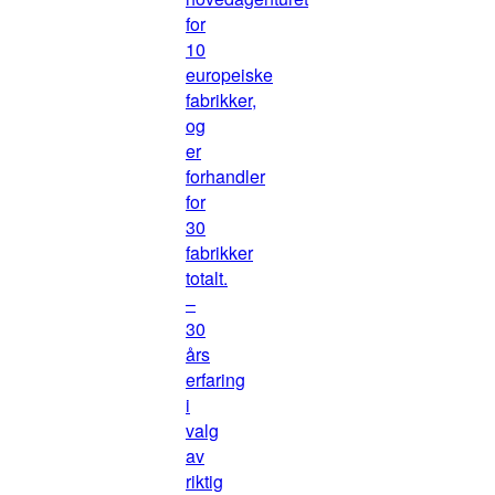
for
10
europeiske
fabrikker,
og
er
forhandler
for
30
fabrikker
totalt.
–
30
års
erfaring
i
valg
av
riktig