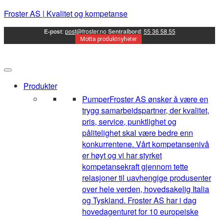
Froster AS | Kvalitet og kompetanse
E-post
:
post@froster.no
Sentralbord
:
55 36 58 55
Motta produktnyheter
Produkter
Pumper
Froster AS ønsker å være en
trygg samarbeidspartner, der kvalitet,
pris, service, punktlighet og
pålitelighet skal være bedre enn
konkurrentene. Vårt kompetansenivå
er høyt og vi har styrket
kompetansekraft gjennom tette
relasjoner til uavhengige produsenter
over hele verden, hovedsakelig Italia
og Tyskland. Froster AS har i dag
hovedagenturet for 10 europeiske