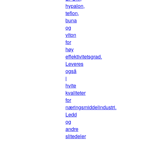
hypalon,
teflon,
buna
og
viton
for
høy
effektivitetsgrad.
Leveres
også
i
hvite
kvaliteter
for
næringsmiddelindustri.
Ledd
og
andre
slitedeler