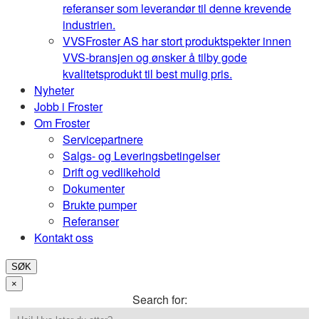
referanser som leverandør til denne krevende
industrien.
VVS
Froster AS har stort produktspekter innen
VVS-bransjen og ønsker å tilby gode
kvalitetsprodukt til best mulig pris.
Nyheter
Jobb i Froster
Om Froster
Servicepartnere
Salgs- og Leveringsbetingelser
Drift og vedlikehold
Dokumenter
Brukte pumper
Referanser
Kontakt oss
SØK
×
Search for: