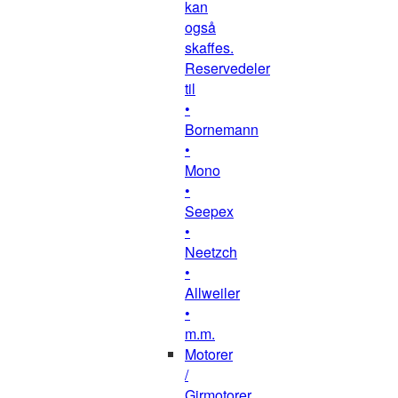
kan
også
skaffes.
Reservedeler
til
•
Bornemann
•
Mono
•
Seepex
•
Neetzch
•
Allweiler
•
m.m.
Motorer
/
Girmotorer