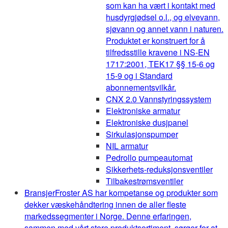
som kan ha vært i kontakt med
husdyrgjødsel o.l., og elvevann,
sjøvann og annet vann i naturen.
Produktet er konstruert for å
tilfredsstille kravene i NS-EN
1717:2001, TEK17 §§ 15-6 og
15-9 og i Standard
abonnementsvilkår.
CNX 2.0 Vannstyringssystem
Elektroniske armatur
Elektroniske dusjpanel
Sirkulasjonspumper
NIL armatur
Pedrollo pumpeautomat
Sikkerhets-reduksjonsventiler
Tilbakestrømsventiler
Bransjer
Froster AS har kompetanse og produkter som
dekker væskehåndtering innen de aller fleste
markedssegmenter i Norge. Denne erfaringen,
sammen med vårt store produktsortiment, sørger for at