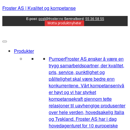
Froster AS | Kvalitet og kompetanse
E-post
:
post@froster.no
Sentralbord
:
55 36 58 55
Motta produktnyheter
Produkter
Pumper
Froster AS ønsker å være en
trygg samarbeidspartner, der kvalitet,
pris, service, punktlighet og
pålitelighet skal være bedre enn
konkurrentene. Vårt kompetansenivå
er høyt og vi har styrket
kompetansekraft gjennom tette
relasjoner til uavhengige produsenter
over hele verden, hovedsakelig Italia
og Tyskland. Froster AS har i dag
hovedagenturet for 10 europeiske