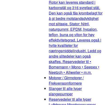
Rotor kan leveres standard i
karbonstål og 316 syrefast stål.
Den kan også fås krombelagt for
å gi bedre motstandsdyktighet
mot slitasje. Stator: Nitril,
naturgummi, EPDM, hypalon,
teflon, buna og viton for høy
effektivitetsgrad. Leveres også i
hvite kvaliteter for
næringsmiddelindustri. Ledd og
andre slitedeler kan også
skaffes. Reservedeler til •
Bornemann • Mono • Seepex •
Neetzch • Allweiler • m.m.
Motorer / Girmotorer /
Frekvensomformere
Slanger til alle typer
slangepumper
Reservedeler til alle typer
Luftdrevne Membranpumper