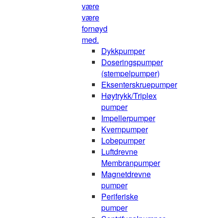
være
være
fornøyd
med.
Dykkpumper
Doseringspumper
(stempelpumper)
Eksenterskruepumper
Høytrykk/Triplex
pumper
Impellerpumper
Kvernpumper
Lobepumper
Luftdrevne
Membranpumper
Magnetdrevne
pumper
Periferiske
pumper