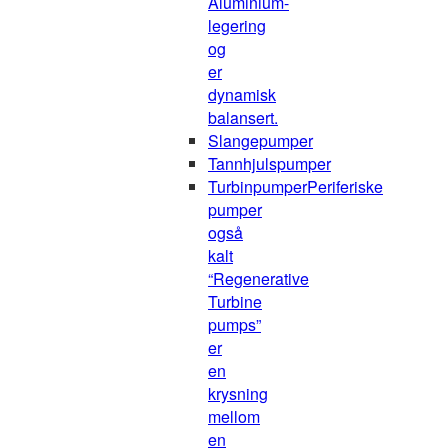
Aluminium-
legering
og
er
dynamisk
balansert.
Slangepumper
Tannhjulspumper
Turbinpumper
Periferiske
pumper
også
kalt
“Regenerative
Turbine
pumps”
er
en
krysning
mellom
en