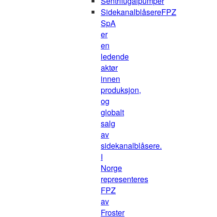
Sentrifugalpumper
Sidekanalblåsere
FPZ
SpA
er
en
ledende
aktør
innen
produksjon,
og
globalt
salg
av
sidekanalblåsere.
I
Norge
representeres
FPZ
av
Froster