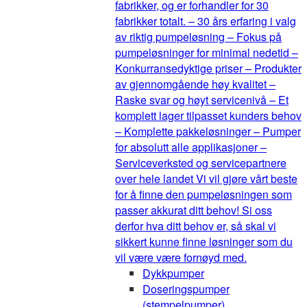
fabrikker, og er forhandler for 30
fabrikker totalt. – 30 års erfaring i valg
av riktig pumpeløsning – Fokus på
pumpeløsninger for minimal nedetid –
Konkurransedyktige priser – Produkter
av gjennomgående høy kvalitet –
Raske svar og høyt servicenivå – Et
komplett lager tilpasset kunders behov
– Komplette pakkeløsninger – Pumper
for absolutt alle applikasjoner –
Serviceverksted og servicepartnere
over hele landet Vi vil gjøre vårt beste
for å finne den pumpeløsningen som
passer akkurat ditt behov! Si oss
derfor hva ditt behov er, så skal vi
sikkert kunne finne løsninger som du
vil være være fornøyd med.
Dykkpumper
Doseringspumper
(stempelpumper)