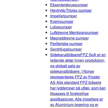
Eksenterskruepumper
Høytrykk/Triplex pumper
Impellerpumper
Kvernpumper
Lobepumper
Luftdrevne Membranpumper
Magnetdrevne pumper
Periferiske pumper
Sentrifugalpumper
Sidekanalblåsere
FPZ SpA er en
ledende aktør innen produksjon,
og globalt salg av
sidekanalblåsere. I Norge
representeres FPZ av Froster
AS Alle standard FPZ blåsere
har lyddemper på utløp, som kan
tilpasses til forskjellige
applikasjoner. Alle impellere er
av Aluminium-legering og er