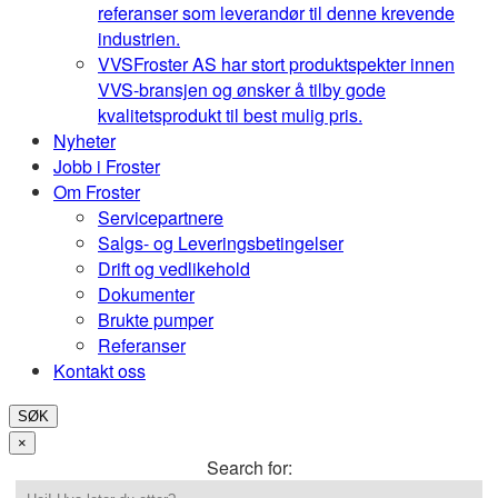
referanser som leverandør til denne krevende
industrien.
VVS
Froster AS har stort produktspekter innen
VVS-bransjen og ønsker å tilby gode
kvalitetsprodukt til best mulig pris.
Nyheter
Jobb i Froster
Om Froster
Servicepartnere
Salgs- og Leveringsbetingelser
Drift og vedlikehold
Dokumenter
Brukte pumper
Referanser
Kontakt oss
SØK
×
Search for: