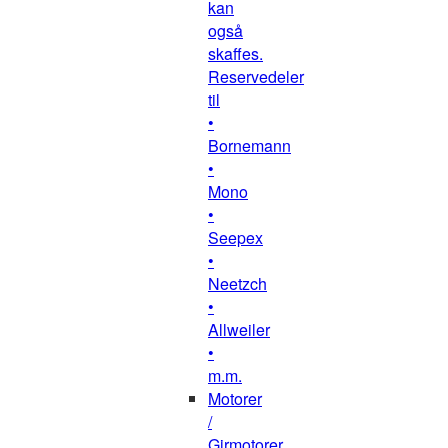
kan
også
skaffes.
Reservedeler
til
•
Bornemann
•
Mono
•
Seepex
•
Neetzch
•
Allweiler
•
m.m.
Motorer
/
Girmotorer