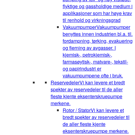
flyktige og gassholdige medium i
applikasjoner som har høye krav
til renhold og virkningsgrad
Vakuumpumper
Vakuumpumper
benyttes innen industrien bl.a. til.
fordampning, tørking, evakuering
og fjerning av avgasser. I
kjemisk-, petrokjemisk-,
farmasøytisk-, matvare-, tekstil-
og papirindustri er
vakuumpumpene ofte i bruk.
Reservedeler
Vi kan levere et bredt
spekter av reservedeler til de aller
fleste kjente eksenterskruepumpe
merkene.
Rotor / Stator
Vi kan levere et
bredt spekter av reservedeler til
de aller fleste kjente
eksenterskruepumpe merkene.