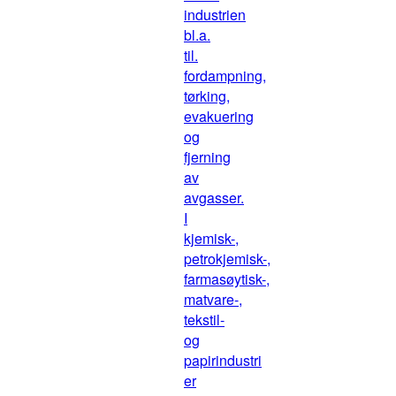
industrien
bl.a.
til.
fordampning,
tørking,
evakuering
og
fjerning
av
avgasser.
I
kjemisk-,
petrokjemisk-,
farmasøytisk-,
matvare-,
tekstil-
og
papirindustri
er