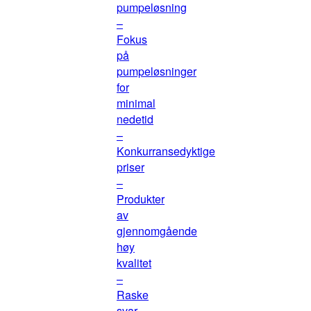
pumpeløsning
–
Fokus
på
pumpeløsninger
for
minimal
nedetid
–
Konkurransedyktige
priser
–
Produkter
av
gjennomgående
høy
kvalitet
–
Raske
svar