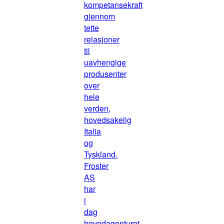
kompetansekraft
gjennom
tette
relasjoner
til
uavhengige
produsenter
over
hele
verden,
hovedsakelig
Italia
og
Tyskland.
Froster
AS
har
i
dag
hovedagenturet