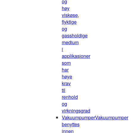
og
høy
viskøse,
flyktige
og
gassholdige
medium
i
applikasjoner
som
har
høye
krav
til
renhold
og
virkningsgrad
Vakuumpumper
Vakuumpumper
benyttes
innen