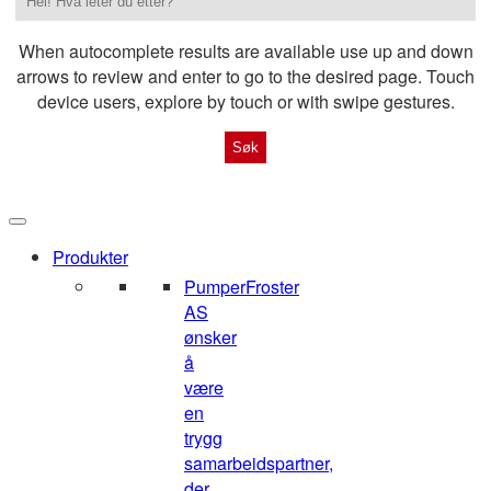
When autocomplete results are available use up and down
arrows to review and enter to go to the desired page. Touch
device users, explore by touch or with swipe gestures.
Produkter
Pumper
Froster
AS
ønsker
å
være
en
trygg
samarbeidspartner,
der