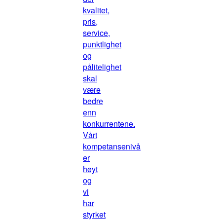
kvalitet,
pris,
service,
punktlighet
og
pålitelighet
skal
være
bedre
enn
konkurrentene.
Vårt
kompetansenivå
er
høyt
og
vi
har
styrket