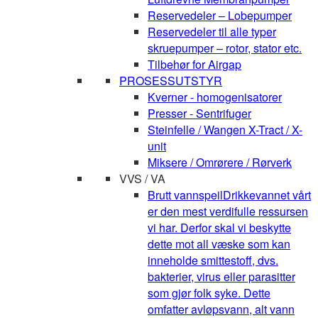
Reservedeler – Lobepumper
Reservedeler til alle typer
skruepumper – rotor, stator etc.
Tilbehør for Airgap
PROSESSUTSTYR
Kverner - homogenisatorer
Presser - Sentrifuger
Steinfelle / Wangen X-Tract / X-
unit
Miksere / Omrørere / Rørverk
VVS / VA
Brutt vannspeil
Drikkevannet vårt
er den mest verdifulle ressursen
vi har. Derfor skal vi beskytte
dette mot all væske som kan
inneholde smittestoff, dvs.
bakterier, virus eller parasitter
som gjør folk syke. Dette
omfatter avløpsvann, alt vann