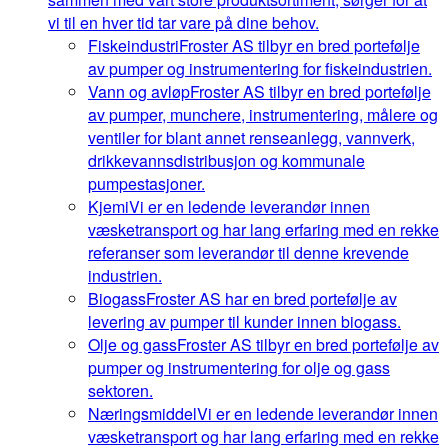
vi til en hver tid tar vare på dine behov.
Fiskeindustri
Froster AS tilbyr en bred portefølje
av pumper og instrumentering for fiskeindustrien.
Vann og avløp
Froster AS tilbyr en bred portefølje
av pumper, munchere, instrumentering, målere og
ventiler for blant annet renseanlegg, vannverk,
drikkevannsdistribusjon og kommunale
pumpestasjoner.
Kjemi
Vi er en ledende leverandør innen
væsketransport og har lang erfaring med en rekke
referanser som leverandør til denne krevende
industrien.
Biogass
Froster AS har en bred portefølje av
levering av pumper til kunder innen biogass.
Olje og gass
Froster AS tilbyr en bred portefølje av
pumper og instrumentering for olje og gass
sektoren.
Næringsmiddel
Vi er en ledende leverandør innen
væsketransport og har lang erfaring med en rekke