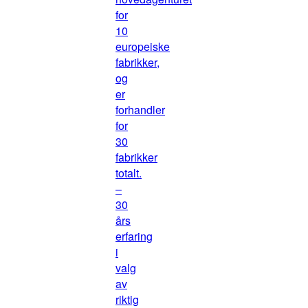
for
10
europeiske
fabrikker,
og
er
forhandler
for
30
fabrikker
totalt.
–
30
års
erfaring
i
valg
av
riktig