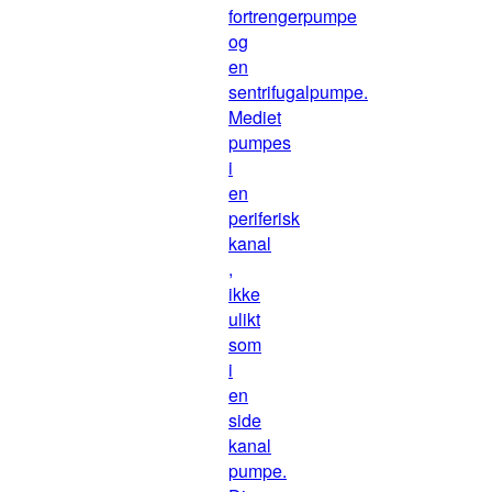
fortrengerpumpe
og
en
sentrifugalpumpe.
Mediet
pumpes
i
en
periferisk
kanal
,
ikke
ulikt
som
i
en
side
kanal
pumpe.