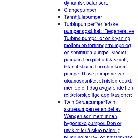
dynamisk balansert.
Slangepumper
Tannhjulspumper
Turbinpumper
Periferiske
pumper også kalt “Regenerative
Turbine pumps” er en krysning
mellom en fortrengerpumpe og
en sentrifugalpumpe. Mediet
pumpes i en periferisk kanal ,
ikke ulikt som i en side kanal
pumpe. Disse pumpene var i
utgangspunktet et nisjeprodukt,
men de er i dag avgjørende i en
rekkeforskjellige applikasjoner:
Twin Skruepumper
Twin
skruepumpen er en del av
Wangen sortiment innen
hygeniske pumper. Den er
utviklet for å sikre pålitelig
pumping av lav- og høy viskøse,