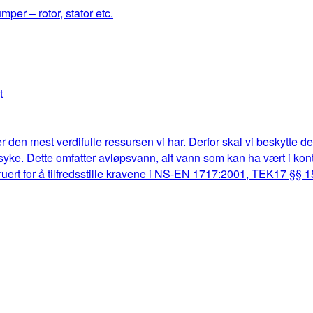
mper – rotor, stator etc.
t
r den mest verdifulle ressursen vi har. Derfor skal vi beskytte d
lk syke. Dette omfatter avløpsvann, alt vann som kan ha vært i k
truert for å tilfredsstille kravene i NS-EN 1717:2001, TEK17 §§ 