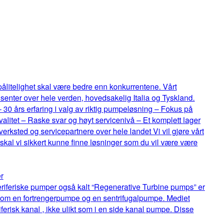
 pålitelighet skal være bedre enn konkurrentene. Vårt
senter over hele verden, hovedsakelig Italia og Tyskland.
 – 30 års erfaring i valg av riktig pumpeløsning – Fokus på
itet – Raske svar og høyt servicenivå – Et komplett lager
rksted og servicepartnere over hele landet Vi vil gjøre vårt
 skal vi sikkert kunne finne løsninger som du vil være være
r
riferiske pumper også kalt “Regenerative Turbine pumps” er
lom en fortrengerpumpe og en sentrifugalpumpe. Mediet
ferisk kanal , ikke ulikt som i en side kanal pumpe. Disse