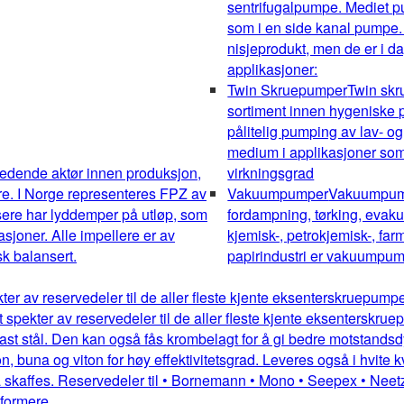
sentrifugalpumpe. Mediet pum
som i en side kanal pumpe.
nisjeprodukt, men de er i da
applikasjoner:
Twin Skruepumper
Twin sk
sortiment innen hygeniske pu
pålitelig pumping av lav- og
medium i applikasjoner som 
edende aktør innen produksjon,
virkningsgrad
re. I Norge representeres FPZ av
Vakuumpumper
Vakuumpumpe
sere har lyddemper på utløp, som
fordampning, tørking, evakue
kasjoner. Alle impellere er av
kjemisk-, petrokjemisk-, farm
k balansert.
papirindustri er vakuumpump
kter av reservedeler til de aller fleste kjente eksenterskruepum
dt spekter av reservedeler til de aller fleste kjente eksentersk
st stål. Den kan også fås krombelagt for å gi bedre motstandsdykt
 buna og viton for høy effektivitetsgrad. Leveres også i hvite kv
 skaffes. Reservedeler til • Bornemann • Mono • Seepex • Neetz
mformere