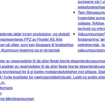
pumpene var i ut
rekkeforskjellig
Twin Skruepum
hygeniske pumper
viskøse, flyktig
renhold og virk
edende aktør innen produksjon, og globalt
Vakuumpumper
 representeres FPZ av Froster AS Alle
fordampning, tør
 på utløp, som kan tilpasses til forskjellige
petrokjemisk-, fa
av Aluminium-legering og er dynamisk
vakuumpumpene o
kter av reservedeler til de aller fleste kjente eksenterskruepum
t spekter av reservedeler til de aller fleste kjente eksenterskr
s krombelagt for å gi bedre motstandsdyktighet mot slitasje. Stat
å i hvite kvaliteter for næringsmiddelindustri. Ledd og andre sl
m.m.
mformere
r
drevne Membranpumper