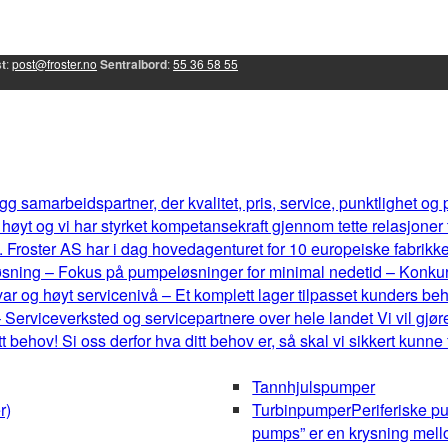
t
:
post@froster.no
Sentralbord
:
55 36 58 55
g samarbeidspartner, der kvalitet, pris, service, punktlighet og
øyt og vi har styrket kompetansekraft gjennom tette relasjoner
 Froster AS har i dag hovedagenturet for 10 europeiske fabrikker, 
eløsning – Fokus på pumpeløsninger for minimal nedetid – Konku
r og høyt servicenivå – Et komplett lager tilpasset kunders b
 Serviceverksted og servicepartnere over hele landet Vi vil gjøre
behov! Si oss derfor hva ditt behov er, så skal vi sikkert kunne
Tannhjulspumper
r)
Turbinpumper
Periferiske p
pumps” er en krysning mel