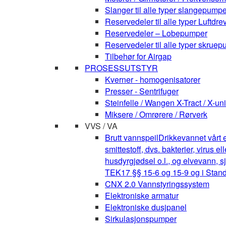
Slanger til alle typer slangepumpe
Reservedeler til alle typer Luft
Reservedeler – Lobepumper
Reservedeler til alle typer skruepu
Tilbehør for Airgap
PROSESSUTSTYR
Kverner - homogenisatorer
Presser - Sentrifuger
Steinfelle / Wangen X-Tract / X-uni
Miksere / Omrørere / Rørverk
VVS / VA
Brutt vannspeil
Drikkevannet vårt e
smittestoff, dvs. bakterier, virus 
husdyrgjødsel o.l., og elvevann, s
TEK17 §§ 15-6 og 15-9 og i Stan
CNX 2.0 Vannstyringssystem
Elektroniske armatur
Elektroniske dusjpanel
Sirkulasjonspumper