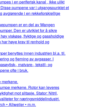
pes i en periferisk kanal , ikke ulikt
 Disse pumpene var i utgangspunktet et
g avgjørende i en rekkeforskjellige
ruepumpen er en del av Wangen
mper. Den er utviklet for å sikre
 høy viskøse, flyktige og gassholdige
har høye krav til renhold og
r benyttes innen industrien bl.a. til.
ring og fjerning av avgasser. I
asøytisk-, matvare-, tekstil- og
ene ofte i bruk.
pe merkene.
ruepumpe merkene. Rotor kan leveres
ighet mot slitasje. Stator: Nitril,
aliteter for næringsmiddelindustri.
ch • Allweiler • m.m.