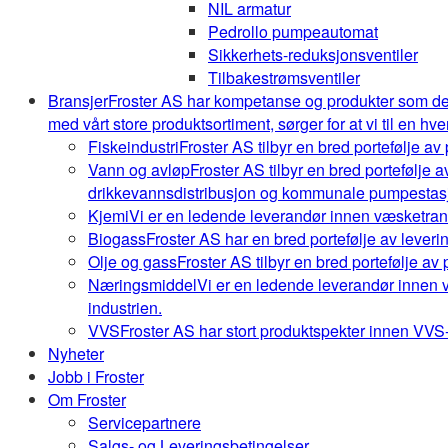
NIL armatur
Pedrollo pumpeautomat
Sikkerhets-reduksjonsventiler
Tilbakestrømsventiler
Bransjer
Froster AS har kompetanse og produkter som de
med vårt store produktsortiment, sørger for at vi til en hve
Fiskeindustri
Froster AS tilbyr en bred portefølje av
Vann og avløp
Froster AS tilbyr en bred portefølje
drikkevannsdistribusjon og kommunale pumpestasj
Kjemi
Vi er en ledende leverandør innen væsketrans
Biogass
Froster AS har en bred portefølje av leveri
Olje og gass
Froster AS tilbyr en bred portefølje av
Næringsmiddel
Vi er en ledende leverandør innen 
industrien.
VVS
Froster AS har stort produktspekter innen VVS-b
Nyheter
Jobb i Froster
Om Froster
Servicepartnere
Salgs- og Leveringsbetingelser