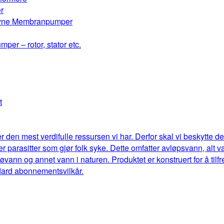
r
drevne Membranpumper
mper – rotor, stator etc.
t
r den mest verdifulle ressursen vi har. Derfor skal vi beskytte 
eller parasitter som gjør folk syke. Dette omfatter avløpsvann, al
jøvann og annet vann i naturen. Produktet er konstruert for å til
dard abonnementsvilkår.