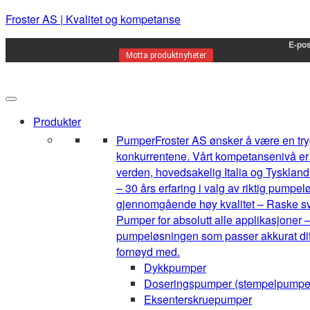
Froster AS | Kvalitet og kompetanse
E-pos
Motta produktnyheter
Produkter
Pumper
Froster AS ønsker å være en tryg
konkurrentene. Vårt kompetansenivå er h
verden, hovedsakelig Italia og Tyskland.
– 30 års erfaring i valg av riktig pump
gjennomgående høy kvalitet – Raske sva
Pumper for absolutt alle applikasjoner –
pumpeløsningen som passer akkurat ditt 
fornøyd med.
Dykkpumper
Doseringspumper (stempelpumpe
Eksenterskruepumper