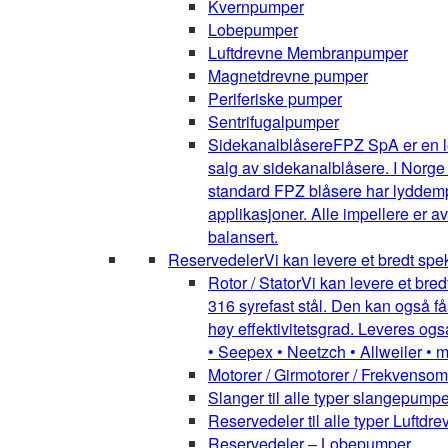
Kvernpumper
Lobepumper
Luftdrevne Membranpumper
Magnetdrevne pumper
Periferiske pumper
Sentrifugalpumper
Sidekanalblåsere
FPZ SpA er en l
salg av sidekanalblåsere. I Norge
standard FPZ blåsere har lyddemper
applikasjoner. Alle impellere er 
balansert.
Reservedeler
Vi kan levere et bredt spe
Rotor / Stator
Vi kan levere et bred
316 syrefast stål. Den kan også få
høy effektivitetsgrad. Leveres ogs
• Seepex • Neetzch • Allweiler • 
Motorer / Girmotorer / Frekvenso
Slanger til alle typer slangepumpe
Reservedeler til alle typer Luft
Reservedeler – Lobepumper