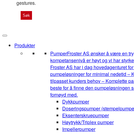
gestures.
Produkter
Pumper
Froster AS ønsker å være en tryg
kompetansenivå er høyt og vi har styrke
Froster AS har i dag hovedagenturet for 1
pumpeløsninger for minimal nedetid – K
tilpasset kunders behov – Komplette pak
beste for å finne den pumpeløsningen so
fornøyd med.
Dykkpumper
Doseringspumper (stempelpumpe
Eksenterskruepumper
Høytrykk/Triplex pumper
Impellerpumper