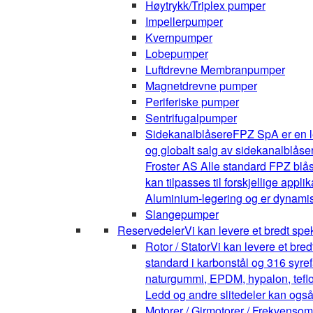
Høytrykk/Triplex pumper
Impellerpumper
Kvernpumper
Lobepumper
Luftdrevne Membranpumper
Magnetdrevne pumper
Periferiske pumper
Sentrifugalpumper
Sidekanalblåsere
FPZ SpA er en l
og globalt salg av sidekanalblåse
Froster AS Alle standard FPZ blå
kan tilpasses til forskjellige appli
Aluminium-legering og er dynamis
Slangepumper
Reservedeler
Vi kan levere et bredt spe
Rotor / Stator
Vi kan levere et bre
standard i karbonstål og 316 syrefa
naturgummi, EPDM, hypalon, teflon,
Ledd og andre slitedeler kan også
Motorer / Girmotorer / Frekvenso