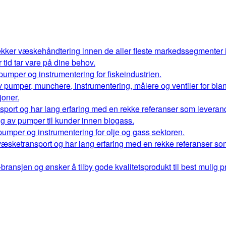
kker væskehåndtering innen de aller fleste markedssegmenter
r tid tar vare på dine behov.
 pumper og instrumentering for fiskeindustrien.
 av pumper, munchere, instrumentering, målere og ventiler for bl
oner.
port og har lang erfaring med en rekke referanser som leverand
ng av pumper til kunder innen biogass.
 pumper og instrumentering for olje og gass sektoren.
væsketransport og har lang erfaring med en rekke referanser so
ransjen og ønsker å tilby gode kvalitetsprodukt til best mulig pr