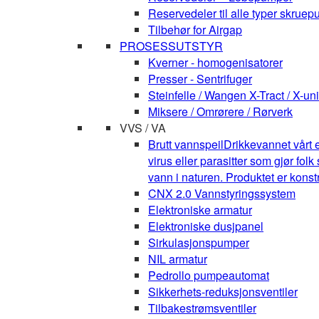
Reservedeler til alle typer skruepu
Tilbehør for Airgap
PROSESSUTSTYR
Kverner - homogenisatorer
Presser - Sentrifuger
Steinfelle / Wangen X-Tract / X-uni
Miksere / Omrørere / Rørverk
VVS / VA
Brutt vannspeil
Drikkevannet vårt e
virus eller parasitter som gjør fo
vann i naturen. Produktet er kons
CNX 2.0 Vannstyringssystem
Elektroniske armatur
Elektroniske dusjpanel
Sirkulasjonspumper
NIL armatur
Pedrollo pumpeautomat
Sikkerhets-reduksjonsventiler
Tilbakestrømsventiler