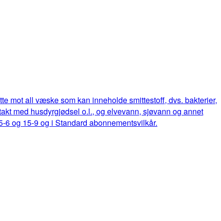
ette mot all væske som kan inneholde smittestoff, dvs. bakterier,
ontakt med husdyrgjødsel o.l., og elvevann, sjøvann og annet
15-6 og 15-9 og i Standard abonnementsvilkår.