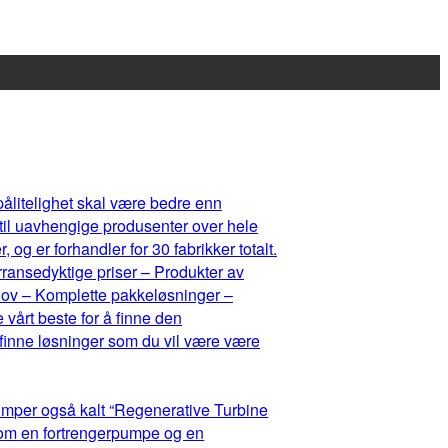
 pålitelighet skal være bedre enn
 til uavhengige produsenter over hele
og er forhandler for 30 fabrikker totalt.
rransedyktige priser – Produkter av
ehov – Komplette pakkeløsninger –
 vårt beste for å finne den
 finne løsninger som du vil være være
umper også kalt “Regenerative Turbine
lom en fortrengerpumpe og en