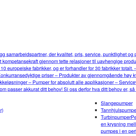
g samarbeidspartner, der kvalitet, pris, service, punktlighet og
t kompetansekraft gjennom tette relasjoner til uavhengige produ
0 europeiske fabrikker, og er forhandler for 30 fabrikker totalt.
onkurransedyktige priser – Produkter av gjennomgående høy kval
keløsninger – Pumper for absolutt alle applikasjoner – Serviceve
m passer akkurat ditt behov! Si oss derfor hva ditt behov er, så
Slangepumper
r)
Tannhjulspumpe
Turbinpumper
Pe
en krysning mel
pumpes i en peri