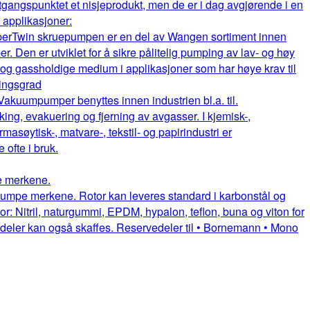
gangspunktet et nisjeprodukt, men de er i dag avgjørende i en
e applikasjoner:
per
Twin skruepumpen er en del av Wangen sortiment innen
. Den er utviklet for å sikre pålitelig pumping av lav- og høy
e og gassholdige medium i applikasjoner som har høye krav til
ningsgrad
Vakuumpumper benyttes innen industrien bl.a. til.
king, evakuering og fjerning av avgasser. I kjemisk-,
rmasøytisk-, matvare-, tekstil- og papirindustri er
fte i bruk.
pe merkene.
uepumpe merkene. Rotor kan leveres standard i karbonstål og
or: Nitril, naturgummi, EPDM, hypalon, teflon, buna og viton for
itedeler kan også skaffes. Reservedeler til • Bornemann • Mono