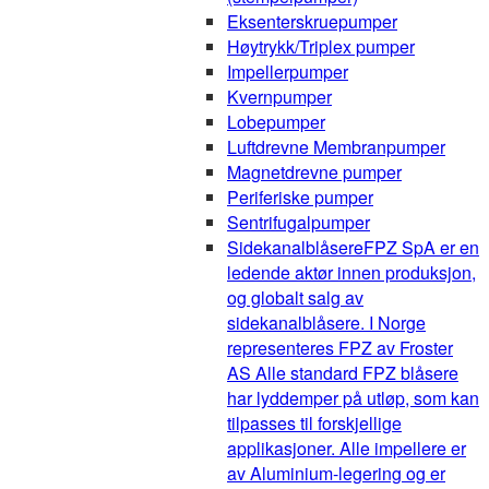
Eksenterskruepumper
Høytrykk/Triplex pumper
Impellerpumper
Kvernpumper
Lobepumper
Luftdrevne Membranpumper
Magnetdrevne pumper
Periferiske pumper
Sentrifugalpumper
Sidekanalblåsere
FPZ SpA er en
ledende aktør innen produksjon,
og globalt salg av
sidekanalblåsere. I Norge
representeres FPZ av Froster
AS Alle standard FPZ blåsere
har lyddemper på utløp, som kan
tilpasses til forskjellige
applikasjoner. Alle impellere er
av Aluminium-legering og er