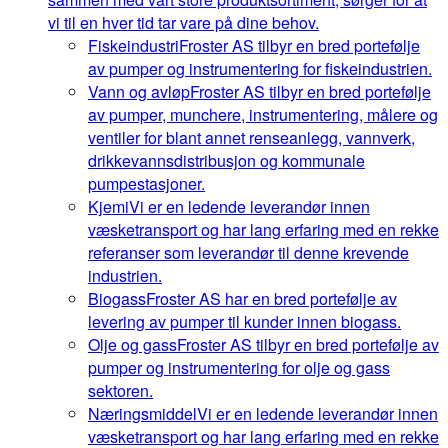
vi til en hver tid tar vare på dine behov.
Fiskeindustri
Froster AS tilbyr en bred portefølje
av pumper og instrumentering for fiskeindustrien.
Vann og avløp
Froster AS tilbyr en bred portefølje
av pumper, munchere, instrumentering, målere og
ventiler for blant annet renseanlegg, vannverk,
drikkevannsdistribusjon og kommunale
pumpestasjoner.
Kjemi
Vi er en ledende leverandør innen
væsketransport og har lang erfaring med en rekke
referanser som leverandør til denne krevende
industrien.
Biogass
Froster AS har en bred portefølje av
levering av pumper til kunder innen biogass.
Olje og gass
Froster AS tilbyr en bred portefølje av
pumper og instrumentering for olje og gass
sektoren.
Næringsmiddel
Vi er en ledende leverandør innen
væsketransport og har lang erfaring med en rekke