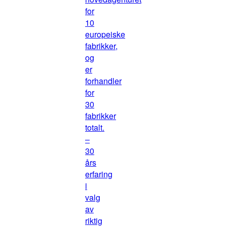
for
10
europeiske
fabrikker,
og
er
forhandler
for
30
fabrikker
totalt.
–
30
års
erfaring
i
valg
av
riktig