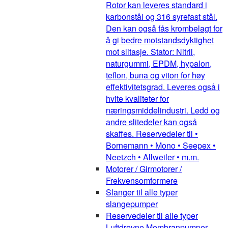
Rotor kan leveres standard i
karbonstål og 316 syrefast stål.
Den kan også fås krombelagt for
å gi bedre motstandsdyktighet
mot slitasje. Stator: Nitril,
naturgummi, EPDM, hypalon,
teflon, buna og viton for høy
effektivitetsgrad. Leveres også i
hvite kvaliteter for
næringsmiddelindustri. Ledd og
andre slitedeler kan også
skaffes. Reservedeler til •
Bornemann • Mono • Seepex •
Neetzch • Allweiler • m.m.
Motorer / Girmotorer /
Frekvensomformere
Slanger til alle typer
slangepumper
Reservedeler til alle typer
Luftdrevne Membranpumper