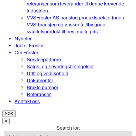
referanser som leverandør til denne krevende
industrien.
VVS
Froster AS har stort produktspekter innen
VVS-bransjen og ønsker å tilby gode
kvalitetsprodukt til best mulig pris.
Nyheter
Jobb i Froster
Om Froster
Servicepartnere
Salgs- og Leveringsbetingelser
Drift og vedlikehold
Dokumenter
Brukte pumper
Referanser
Kontakt oss
SØK
×
Search for: