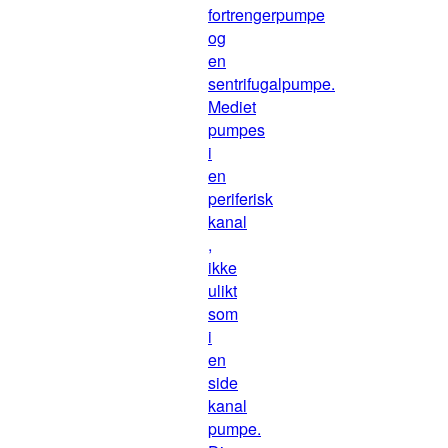
fortrengerpumpe
og
en
sentrifugalpumpe.
Mediet
pumpes
i
en
periferisk
kanal
,
ikke
ulikt
som
i
en
side
kanal
pumpe.