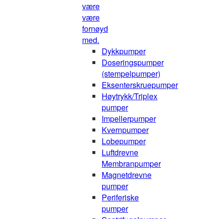
være
være
fornøyd
med.
Dykkpumper
Doseringspumper
(stempelpumper)
Eksenterskruepumper
Høytrykk/Triplex
pumper
Impellerpumper
Kvernpumper
Lobepumper
Luftdrevne
Membranpumper
Magnetdrevne
pumper
Periferiske
pumper