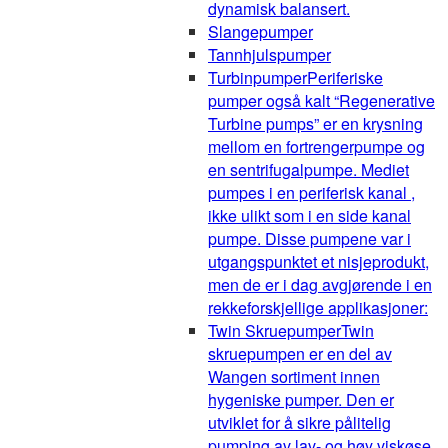
dynamisk balansert.
Slangepumper
Tannhjulspumper
Turbinpumper
Periferiske
pumper også kalt “Regenerative
Turbine pumps” er en krysning
mellom en fortrengerpumpe og
en sentrifugalpumpe. Mediet
pumpes i en periferisk kanal ,
ikke ulikt som i en side kanal
pumpe. Disse pumpene var i
utgangspunktet et nisjeprodukt,
men de er i dag avgjørende i en
rekkeforskjellige applikasjoner:
Twin Skruepumper
Twin
skruepumpen er en del av
Wangen sortiment innen
hygeniske pumper. Den er
utviklet for å sikre pålitelig
pumping av lav- og høy viskøse,