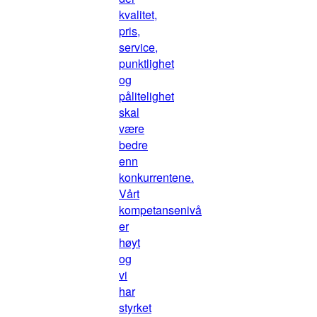
kvalitet,
pris,
service,
punktlighet
og
pålitelighet
skal
være
bedre
enn
konkurrentene.
Vårt
kompetansenivå
er
høyt
og
vi
har
styrket