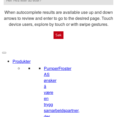
When autocomplete results are available use up and down
arrows to review and enter to go to the desired page. Touch
device users, explore by touch or with swipe gestures.
Produkter
Pumper
Froster
AS
ønsker
å
være
en
trygg
samarbeidspartner,
der