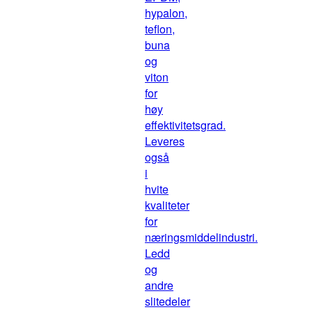
hypalon,
teflon,
buna
og
viton
for
høy
effektivitetsgrad.
Leveres
også
i
hvite
kvaliteter
for
næringsmiddelindustri.
Ledd
og
andre
slitedeler