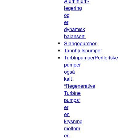
Aluminium-
legering
og
er
dynamisk
balansert.
Slangepumper
Tannhjulspumper
Turbinpumper
Periferiske
pumper
også
kalt
“Regenerative
Turbine
pumps”
er
en
krysning
mellom
en