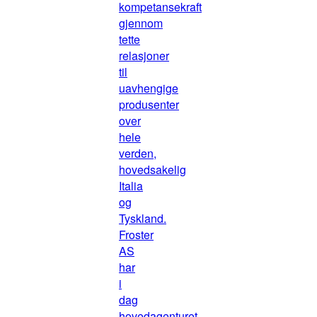
kompetansekraft
gjennom
tette
relasjoner
til
uavhengige
produsenter
over
hele
verden,
hovedsakelig
Italia
og
Tyskland.
Froster
AS
har
i
dag
hovedagenturet