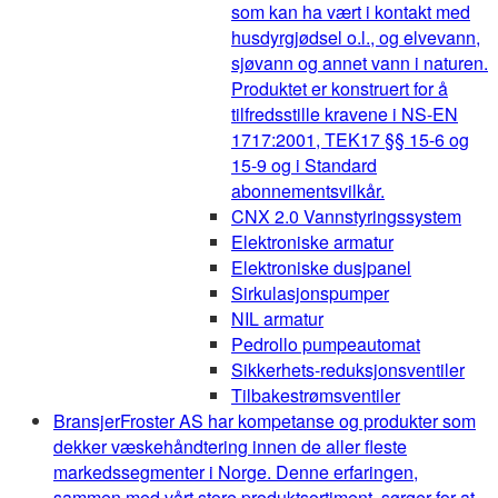
som kan ha vært i kontakt med
husdyrgjødsel o.l., og elvevann,
sjøvann og annet vann i naturen.
Produktet er konstruert for å
tilfredsstille kravene i NS-EN
1717:2001, TEK17 §§ 15-6 og
15-9 og i Standard
abonnementsvilkår.
CNX 2.0 Vannstyringssystem
Elektroniske armatur
Elektroniske dusjpanel
Sirkulasjonspumper
NIL armatur
Pedrollo pumpeautomat
Sikkerhets-reduksjonsventiler
Tilbakestrømsventiler
Bransjer
Froster AS har kompetanse og produkter som
dekker væskehåndtering innen de aller fleste
markedssegmenter i Norge. Denne erfaringen,
sammen med vårt store produktsortiment, sørger for at