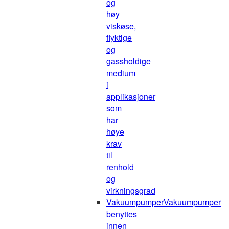
og
høy
viskøse,
flyktige
og
gassholdige
medium
i
applikasjoner
som
har
høye
krav
til
renhold
og
virkningsgrad
Vakuumpumper
Vakuumpumper
benyttes
innen