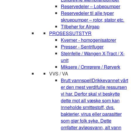
Reservedeler – Lobepumper
Reservedeler til alle typer
skruepumper – rotor, stator etc.
Tilbehør for Airgap
PROSESSUTSTYR
Kverner - homogenisatorer
Presser - Sentrifuger
Steinfelle / Wangen X-Tract / X-
unit
Miksere / Omrørere / Rørverk
VVS / VA
Brutt vannspeil
Drikkevannet vårt
er den mest verdifulle ressursen
vi har. Derfor skal vi beskytte
dette mot all væske som kan
inneholde smittestoff, dvs.
bakterier, virus eller parasitter
som gjør folk syke. Dette
omfatter avløpsvann, alt vann