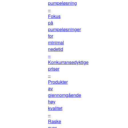
pumpeløsning
–
Fokus
på
pumpeløsninger
for
minimal
nedetid
–
Konkurransedyktige
priser
–
Produkter
av
gjennomgående
høy
kvalitet
–
Raske
svar