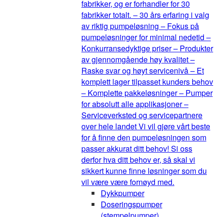
fabrikker, og er forhandler for 30
fabrikker totalt. – 30 års erfaring i valg
av riktig pumpeløsning – Fokus på
pumpeløsninger for minimal nedetid –
Konkurransedyktige priser – Produkter
av gjennomgående høy kvalitet –
Raske svar og høyt servicenivå – Et
komplett lager tilpasset kunders behov
– Komplette pakkeløsninger – Pumper
for absolutt alle applikasjoner –
Serviceverksted og servicepartnere
over hele landet Vi vil gjøre vårt beste
for å finne den pumpeløsningen som
passer akkurat ditt behov! Si oss
derfor hva ditt behov er, så skal vi
sikkert kunne finne løsninger som du
vil være være fornøyd med.
Dykkpumper
Doseringspumper
(stempelpumper)