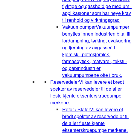
flyktige og gassholdige medium i
applikasjoner som har høye krav
til renhold og virkningsgrad
Vakuumpumper
Vakuumpumper
benyttes innen industrien bl.a. til.
fordampning, tørking, evakuering
og fjerning av avgasser. I
kjemisk-, petrokjemisk-,
farmasøytisk-, matvare-, tekstil-
og papirindustri er
vakuumpumpene ofte i bruk.
Reservedeler
Vi kan levere et bredt
spekter av reservedeler til de aller
fleste kjente eksenterskruepumpe
merkene.
Rotor / Stator
Vi kan levere et
bredt spekter av reservedeler til
de aller fleste kjente
eksenterskruepumpe merkene.