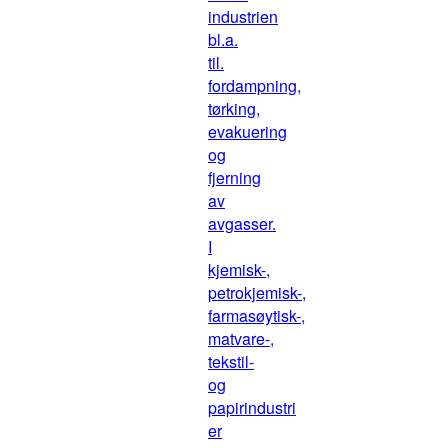
industrien
bl.a.
til.
fordampning,
tørking,
evakuering
og
fjerning
av
avgasser.
I
kjemisk-,
petrokjemisk-,
farmasøytisk-,
matvare-,
tekstil-
og
papirindustri
er