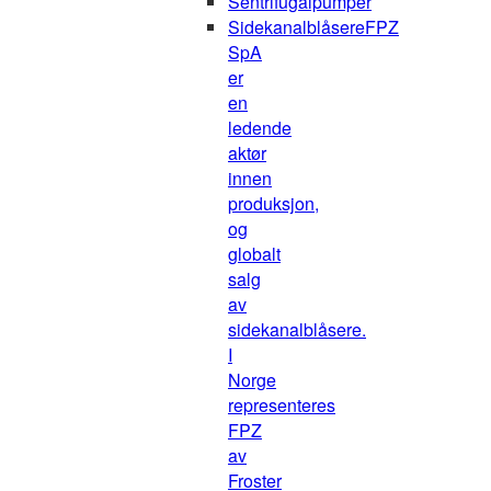
Sentrifugalpumper
Sidekanalblåsere
FPZ
SpA
er
en
ledende
aktør
innen
produksjon,
og
globalt
salg
av
sidekanalblåsere.
I
Norge
representeres
FPZ
av
Froster