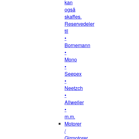
kan
også
skaffes.
Reservedeler
til
•
Bornemann
•
Mono
•
Seepex
•
Neetzch
•
Allweiler
•
m.m.
Motorer
/
Girmotorer