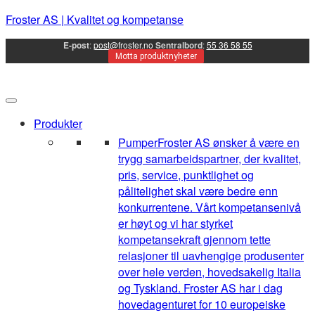
Froster AS | Kvalitet og kompetanse
E-post
:
post@froster.no
Sentralbord
:
55 36 58 55
Motta produktnyheter
Produkter
Pumper
Froster AS ønsker å være en
trygg samarbeidspartner, der kvalitet,
pris, service, punktlighet og
pålitelighet skal være bedre enn
konkurrentene. Vårt kompetansenivå
er høyt og vi har styrket
kompetansekraft gjennom tette
relasjoner til uavhengige produsenter
over hele verden, hovedsakelig Italia
og Tyskland. Froster AS har i dag
hovedagenturet for 10 europeiske