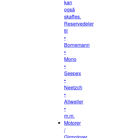
kan
også
skaffes.
Reservedeler
til
•
Bornemann
•
Mono
•
Seepex
•
Neetzch
•
Allweiler
•
m.m.
Motorer
/
Girmotorer