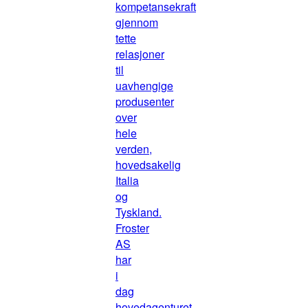
kompetansekraft
gjennom
tette
relasjoner
til
uavhengige
produsenter
over
hele
verden,
hovedsakelig
Italia
og
Tyskland.
Froster
AS
har
i
dag
hovedagenturet