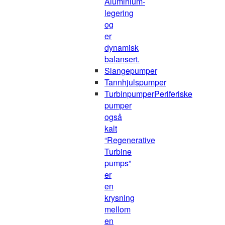
Aluminium-
legering
og
er
dynamisk
balansert.
Slangepumper
Tannhjulspumper
Turbinpumper
Periferiske
pumper
også
kalt
“Regenerative
Turbine
pumps”
er
en
krysning
mellom
en