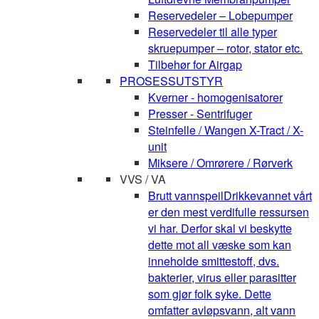
Reservedeler – Lobepumper
Reservedeler til alle typer
skruepumper – rotor, stator etc.
Tilbehør for Airgap
PROSESSUTSTYR
Kverner - homogenisatorer
Presser - Sentrifuger
Steinfelle / Wangen X-Tract / X-
unit
Miksere / Omrørere / Rørverk
VVS / VA
Brutt vannspeil
Drikkevannet vårt
er den mest verdifulle ressursen
vi har. Derfor skal vi beskytte
dette mot all væske som kan
inneholde smittestoff, dvs.
bakterier, virus eller parasitter
som gjør folk syke. Dette
omfatter avløpsvann, alt vann