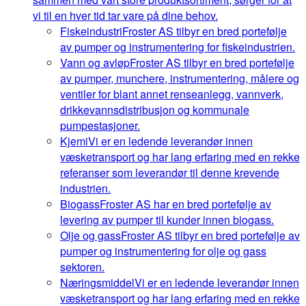
vi til en hver tid tar vare på dine behov.
Fiskeindustri
Froster AS tilbyr en bred portefølje
av pumper og instrumentering for fiskeindustrien.
Vann og avløp
Froster AS tilbyr en bred portefølje
av pumper, munchere, instrumentering, målere og
ventiler for blant annet renseanlegg, vannverk,
drikkevannsdistribusjon og kommunale
pumpestasjoner.
Kjemi
Vi er en ledende leverandør innen
væsketransport og har lang erfaring med en rekke
referanser som leverandør til denne krevende
industrien.
Biogass
Froster AS har en bred portefølje av
levering av pumper til kunder innen biogass.
Olje og gass
Froster AS tilbyr en bred portefølje av
pumper og instrumentering for olje og gass
sektoren.
Næringsmiddel
Vi er en ledende leverandør innen
væsketransport og har lang erfaring med en rekke