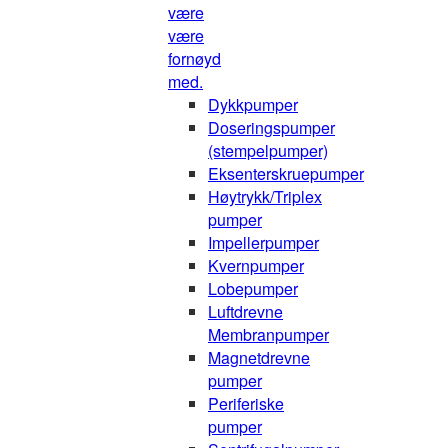
være
være
fornøyd
med.
Dykkpumper
Doseringspumper
(stempelpumper)
Eksenterskruepumper
Høytrykk/Triplex
pumper
Impellerpumper
Kvernpumper
Lobepumper
Luftdrevne
Membranpumper
Magnetdrevne
pumper
Periferiske
pumper