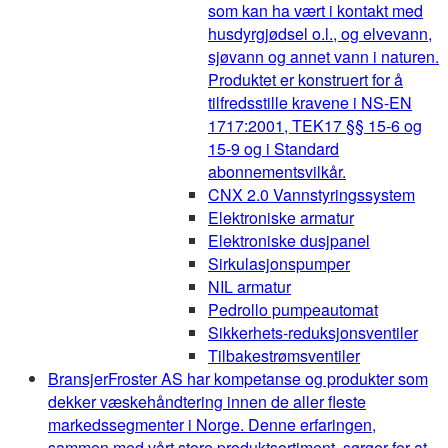
som kan ha vært i kontakt med
husdyrgjødsel o.l., og elvevann,
sjøvann og annet vann i naturen.
Produktet er konstruert for å
tilfredsstille kravene i NS-EN
1717:2001, TEK17 §§ 15-6 og
15-9 og i Standard
abonnementsvilkår.
CNX 2.0 Vannstyringssystem
Elektroniske armatur
Elektroniske dusjpanel
Sirkulasjonspumper
NIL armatur
Pedrollo pumpeautomat
Sikkerhets-reduksjonsventiler
Tilbakestrømsventiler
Bransjer
Froster AS har kompetanse og produkter som
dekker væskehåndtering innen de aller fleste
markedssegmenter i Norge. Denne erfaringen,
sammen med vårt store produktsortiment, sørger for at