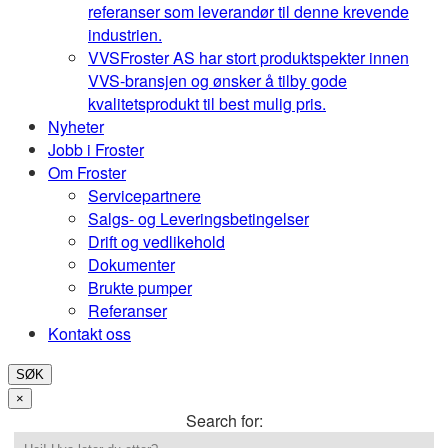
referanser som leverandør til denne krevende
industrien.
VVS
Froster AS har stort produktspekter innen
VVS-bransjen og ønsker å tilby gode
kvalitetsprodukt til best mulig pris.
Nyheter
Jobb i Froster
Om Froster
Servicepartnere
Salgs- og Leveringsbetingelser
Drift og vedlikehold
Dokumenter
Brukte pumper
Referanser
Kontakt oss
SØK
×
Search for: