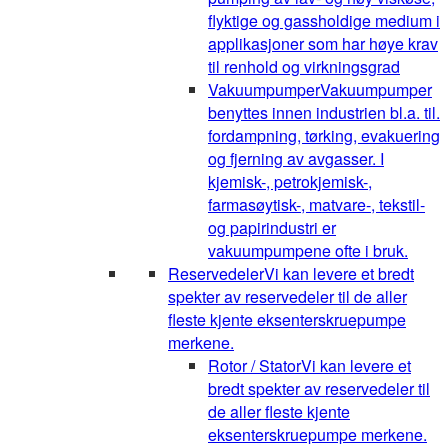
flyktige og gassholdige medium i
applikasjoner som har høye krav
til renhold og virkningsgrad
Vakuumpumper
Vakuumpumper
benyttes innen industrien bl.a. til.
fordampning, tørking, evakuering
og fjerning av avgasser. I
kjemisk-, petrokjemisk-,
farmasøytisk-, matvare-, tekstil-
og papirindustri er
vakuumpumpene ofte i bruk.
Reservedeler
Vi kan levere et bredt
spekter av reservedeler til de aller
fleste kjente eksenterskruepumpe
merkene.
Rotor / Stator
Vi kan levere et
bredt spekter av reservedeler til
de aller fleste kjente
eksenterskruepumpe merkene.