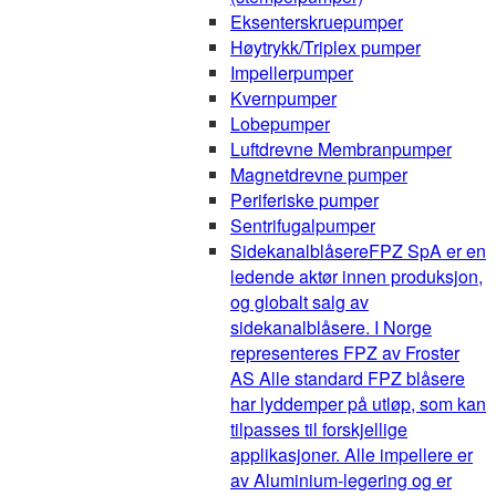
Eksenterskruepumper
Høytrykk/Triplex pumper
Impellerpumper
Kvernpumper
Lobepumper
Luftdrevne Membranpumper
Magnetdrevne pumper
Periferiske pumper
Sentrifugalpumper
Sidekanalblåsere
FPZ SpA er en
ledende aktør innen produksjon,
og globalt salg av
sidekanalblåsere. I Norge
representeres FPZ av Froster
AS Alle standard FPZ blåsere
har lyddemper på utløp, som kan
tilpasses til forskjellige
applikasjoner. Alle impellere er
av Aluminium-legering og er