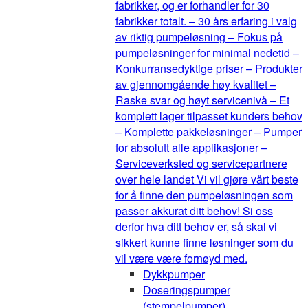
fabrikker, og er forhandler for 30
fabrikker totalt. – 30 års erfaring i valg
av riktig pumpeløsning – Fokus på
pumpeløsninger for minimal nedetid –
Konkurransedyktige priser – Produkter
av gjennomgående høy kvalitet –
Raske svar og høyt servicenivå – Et
komplett lager tilpasset kunders behov
– Komplette pakkeløsninger – Pumper
for absolutt alle applikasjoner –
Serviceverksted og servicepartnere
over hele landet Vi vil gjøre vårt beste
for å finne den pumpeløsningen som
passer akkurat ditt behov! Si oss
derfor hva ditt behov er, så skal vi
sikkert kunne finne løsninger som du
vil være være fornøyd med.
Dykkpumper
Doseringspumper
(stempelpumper)