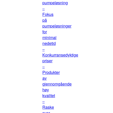
pumpeløsning
–
Fokus
på
pumpeløsninger
for
minimal
nedetid
–
Konkurransedyktige
priser
–
Produkter
av
gjennomgående
høy
kvalitet
–
Raske
svar