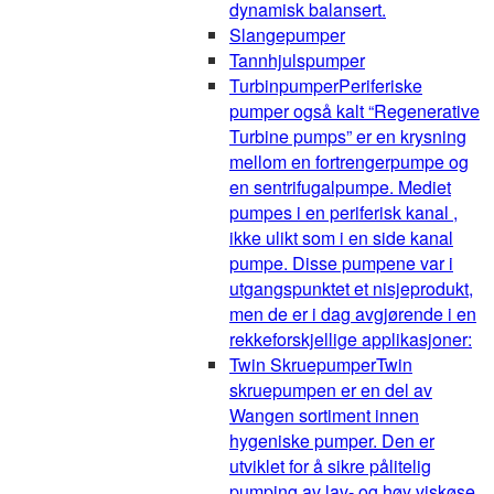
dynamisk balansert.
Slangepumper
Tannhjulspumper
Turbinpumper
Periferiske
pumper også kalt “Regenerative
Turbine pumps” er en krysning
mellom en fortrengerpumpe og
en sentrifugalpumpe. Mediet
pumpes i en periferisk kanal ,
ikke ulikt som i en side kanal
pumpe. Disse pumpene var i
utgangspunktet et nisjeprodukt,
men de er i dag avgjørende i en
rekkeforskjellige applikasjoner:
Twin Skruepumper
Twin
skruepumpen er en del av
Wangen sortiment innen
hygeniske pumper. Den er
utviklet for å sikre pålitelig
pumping av lav- og høy viskøse,