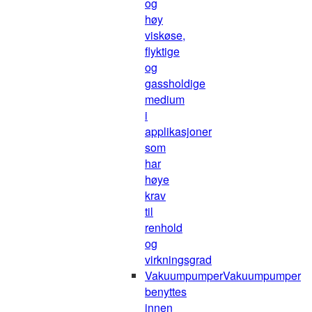
og
høy
viskøse,
flyktige
og
gassholdige
medium
i
applikasjoner
som
har
høye
krav
til
renhold
og
virkningsgrad
Vakuumpumper
Vakuumpumper
benyttes
innen