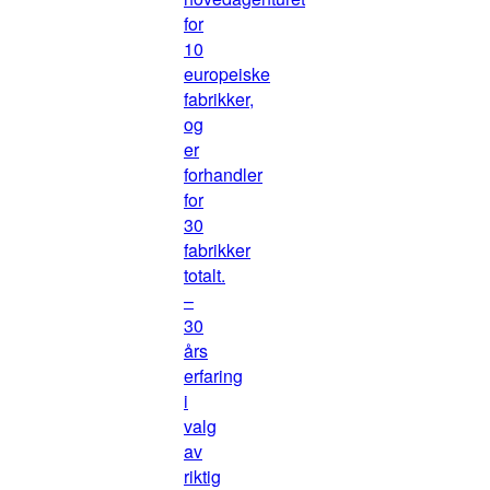
for
10
europeiske
fabrikker,
og
er
forhandler
for
30
fabrikker
totalt.
–
30
års
erfaring
i
valg
av
riktig