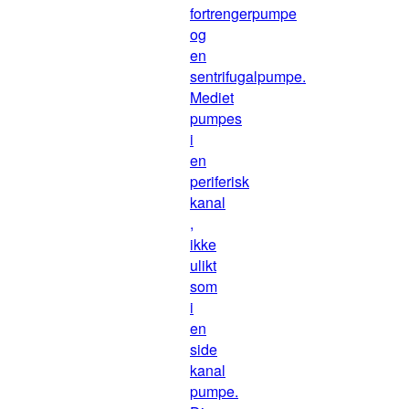
fortrengerpumpe
og
en
sentrifugalpumpe.
Mediet
pumpes
i
en
periferisk
kanal
,
ikke
ulikt
som
i
en
side
kanal
pumpe.