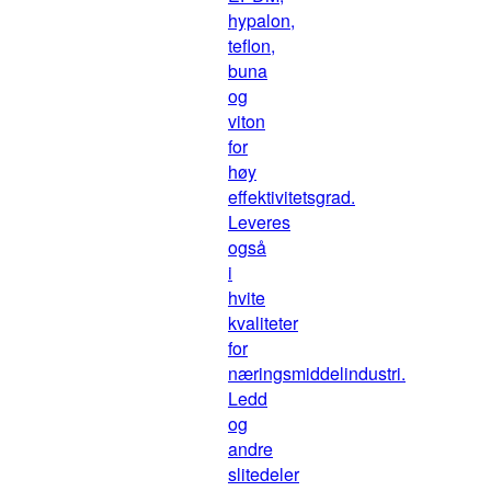
hypalon,
teflon,
buna
og
viton
for
høy
effektivitetsgrad.
Leveres
også
i
hvite
kvaliteter
for
næringsmiddelindustri.
Ledd
og
andre
slitedeler