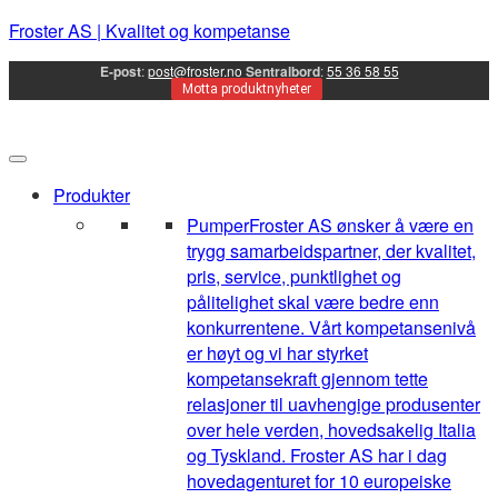
Froster AS | Kvalitet og kompetanse
E-post
:
post@froster.no
Sentralbord
:
55 36 58 55
Motta produktnyheter
Produkter
Pumper
Froster AS ønsker å være en
trygg samarbeidspartner, der kvalitet,
pris, service, punktlighet og
pålitelighet skal være bedre enn
konkurrentene. Vårt kompetansenivå
er høyt og vi har styrket
kompetansekraft gjennom tette
relasjoner til uavhengige produsenter
over hele verden, hovedsakelig Italia
og Tyskland. Froster AS har i dag
hovedagenturet for 10 europeiske