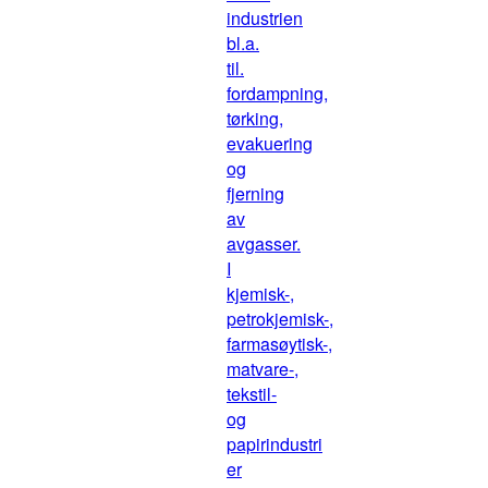
industrien
bl.a.
til.
fordampning,
tørking,
evakuering
og
fjerning
av
avgasser.
I
kjemisk-,
petrokjemisk-,
farmasøytisk-,
matvare-,
tekstil-
og
papirindustri
er