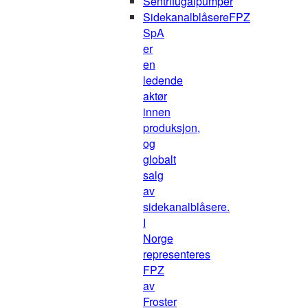
Sentrifugalpumper
Sidekanalblåsere
FPZ
SpA
er
en
ledende
aktør
innen
produksjon,
og
globalt
salg
av
sidekanalblåsere.
I
Norge
representeres
FPZ
av
Froster