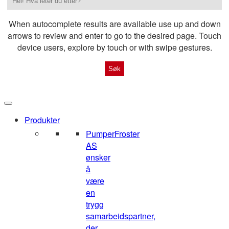
When autocomplete results are available use up and down
arrows to review and enter to go to the desired page. Touch
device users, explore by touch or with swipe gestures.
Produkter
Pumper
Froster
AS
ønsker
å
være
en
trygg
samarbeidspartner,
der