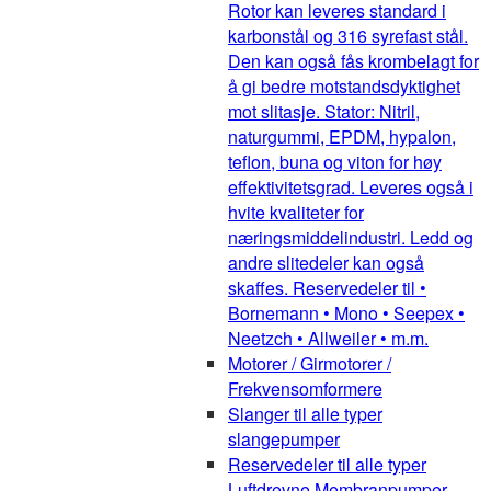
Rotor kan leveres standard i
karbonstål og 316 syrefast stål.
Den kan også fås krombelagt for
å gi bedre motstandsdyktighet
mot slitasje. Stator: Nitril,
naturgummi, EPDM, hypalon,
teflon, buna og viton for høy
effektivitetsgrad. Leveres også i
hvite kvaliteter for
næringsmiddelindustri. Ledd og
andre slitedeler kan også
skaffes. Reservedeler til •
Bornemann • Mono • Seepex •
Neetzch • Allweiler • m.m.
Motorer / Girmotorer /
Frekvensomformere
Slanger til alle typer
slangepumper
Reservedeler til alle typer
Luftdrevne Membranpumper