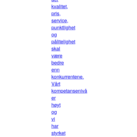
kvalitet,
pris,
service,
punktlighet
og
pålitelighet
skal
være
bedre
enn
konkurrentene.
Vårt
kompetansenivå
er
høyt
og
vi
har
styrket