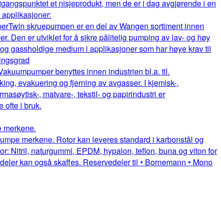
gangspunktet et nisjeprodukt, men de er i dag avgjørende i en
e applikasjoner:
per
Twin skruepumpen er en del av Wangen sortiment innen
. Den er utviklet for å sikre pålitelig pumping av lav- og høy
e og gassholdige medium i applikasjoner som har høye krav til
ningsgrad
Vakuumpumper benyttes innen industrien bl.a. til.
king, evakuering og fjerning av avgasser. I kjemisk-,
rmasøytisk-, matvare-, tekstil- og papirindustri er
fte i bruk.
pe merkene.
uepumpe merkene. Rotor kan leveres standard i karbonstål og
or: Nitril, naturgummi, EPDM, hypalon, teflon, buna og viton for
itedeler kan også skaffes. Reservedeler til • Bornemann • Mono