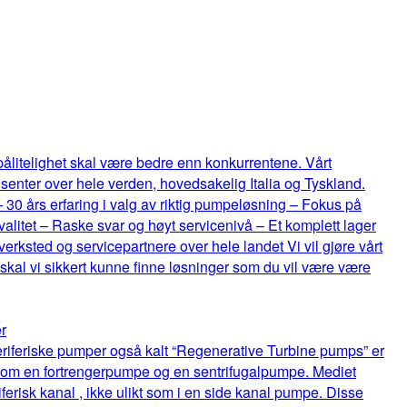
 pålitelighet skal være bedre enn konkurrentene. Vårt
senter over hele verden, hovedsakelig Italia og Tyskland.
 – 30 års erfaring i valg av riktig pumpeløsning – Fokus på
itet – Raske svar og høyt servicenivå – Et komplett lager
rksted og servicepartnere over hele landet Vi vil gjøre vårt
 skal vi sikkert kunne finne løsninger som du vil være være
r
riferiske pumper også kalt “Regenerative Turbine pumps” er
lom en fortrengerpumpe og en sentrifugalpumpe. Mediet
ferisk kanal , ikke ulikt som i en side kanal pumpe. Disse