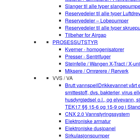
Slanger til alle typer slangepumpe
Reservedeler til alle typer Luft
Reservedeler – Lobepumper
Reservedeler til alle typer skruepu
Tilbehør for Airgap
PROSESSUTSTYR
Kverner - homogenisatorer
Presser - Sentrifuger
Steinfelle / Wangen X-Tract / X-uni
Miksere / Omrørere / Rørverk
VVS / VA
Brutt vannspeil
Drikkevannet vårt e
smittestoff, dvs. bakterier, virus 
husdyrgjødsel o.l., og elvevann, s
TEK17 §§ 15-6 og 15-9 og i Stan
CNX 2.0 Vannstyringssystem
Elektroniske armatur
Elektroniske dusjpanel
Sirkulasjonspumper