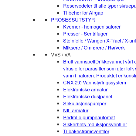
Reservedeler til alle typer skruepu
Tilbehør for Airgap
PROSESSUTSTYR
Kverner - homogenisatorer
Presser - Sentrifuger
Steinfelle / Wangen X-Tract / X-uni
Miksere / Omrørere / Rørverk
VVS / VA
Brutt vannspeil
Drikkevannet vårt e
virus eller parasitter som gjør fo
vann i naturen. Produktet er kons
CNX 2.0 Vannstyringssystem
Elektroniske armatur
Elektroniske dusjpanel
Sirkulasjonspumper
NIL armatur
Pedrollo pumpeautomat
Sikkerhets-reduksjonsventiler
Tilbakestrømsventiler