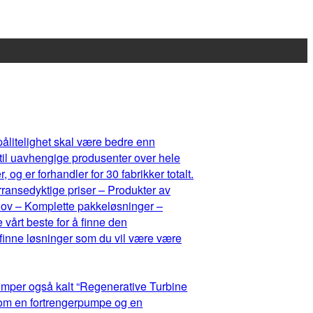
 pålitelighet skal være bedre enn
 til uavhengige produsenter over hele
og er forhandler for 30 fabrikker totalt.
rransedyktige priser – Produkter av
ehov – Komplette pakkeløsninger –
 vårt beste for å finne den
 finne løsninger som du vil være være
umper også kalt “Regenerative Turbine
lom en fortrengerpumpe og en