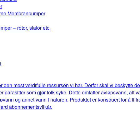
r
drevne Membranpumper
mper – rotor, stator etc.
t
r den mest verdifulle ressursen vi har. Derfor skal vi beskytte 
eller parasitter som gjør folk syke. Dette omfatter avløpsvann, al
jøvann og annet vann i naturen. Produktet er konstruert for å til
dard abonnementsvilkår.