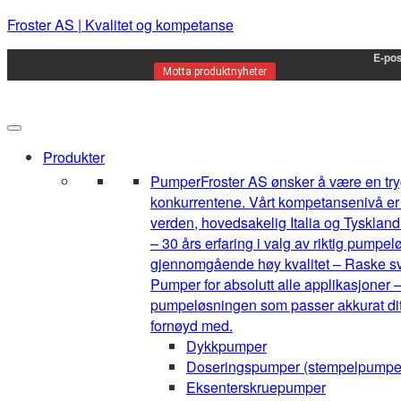
Froster AS | Kvalitet og kompetanse
E-pos
Motta produktnyheter
Produkter
Pumper
Froster AS ønsker å være en tryg
konkurrentene. Vårt kompetansenivå er h
verden, hovedsakelig Italia og Tyskland.
– 30 års erfaring i valg av riktig pump
gjennomgående høy kvalitet – Raske sva
Pumper for absolutt alle applikasjoner –
pumpeløsningen som passer akkurat ditt 
fornøyd med.
Dykkpumper
Doseringspumper (stempelpumpe
Eksenterskruepumper