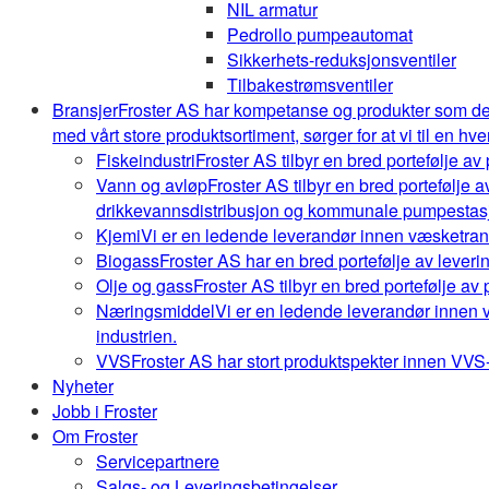
NIL armatur
Pedrollo pumpeautomat
Sikkerhets-reduksjonsventiler
Tilbakestrømsventiler
Bransjer
Froster AS har kompetanse og produkter som de
med vårt store produktsortiment, sørger for at vi til en hve
Fiskeindustri
Froster AS tilbyr en bred portefølje av
Vann og avløp
Froster AS tilbyr en bred portefølje
drikkevannsdistribusjon og kommunale pumpestasj
Kjemi
Vi er en ledende leverandør innen væsketrans
Biogass
Froster AS har en bred portefølje av leveri
Olje og gass
Froster AS tilbyr en bred portefølje av
Næringsmiddel
Vi er en ledende leverandør innen 
industrien.
VVS
Froster AS har stort produktspekter innen VVS-b
Nyheter
Jobb i Froster
Om Froster
Servicepartnere
Salgs- og Leveringsbetingelser