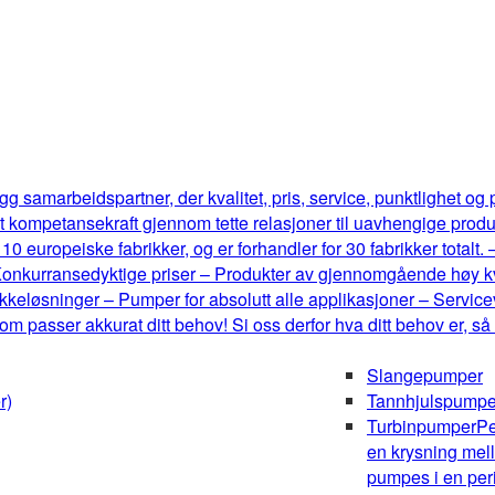
g samarbeidspartner, der kvalitet, pris, service, punktlighet og
t kompetansekraft gjennom tette relasjoner til uavhengige produ
0 europeiske fabrikker, og er forhandler for 30 fabrikker totalt.
onkurransedyktige priser – Produkter av gjennomgående høy kval
keløsninger – Pumper for absolutt alle applikasjoner – Serviceve
m passer akkurat ditt behov! Si oss derfor hva ditt behov er, så
Slangepumper
r)
Tannhjulspumpe
Turbinpumper
Pe
en krysning mel
pumpes i en peri