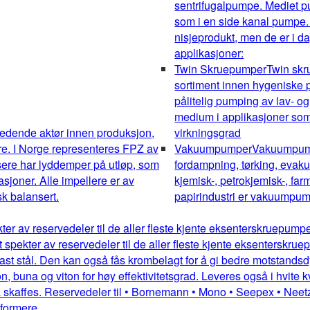
sentrifugalpumpe. Mediet pum
som i en side kanal pumpe.
nisjeprodukt, men de er i da
applikasjoner:
Twin Skruepumper
Twin sk
sortiment innen hygeniske pu
pålitelig pumping av lav- og
medium i applikasjoner som 
edende aktør innen produksjon,
virkningsgrad
re. I Norge representeres FPZ av
Vakuumpumper
Vakuumpumpe
sere har lyddemper på utløp, som
fordampning, tørking, evakue
kasjoner. Alle impellere er av
kjemisk-, petrokjemisk-, farm
k balansert.
papirindustri er vakuumpump
kter av reservedeler til de aller fleste kjente eksenterskruepum
dt spekter av reservedeler til de aller fleste kjente eksentersk
st stål. Den kan også fås krombelagt for å gi bedre motstandsdykt
 buna og viton for høy effektivitetsgrad. Leveres også i hvite kv
 skaffes. Reservedeler til • Bornemann • Mono • Seepex • Neetz
mformere