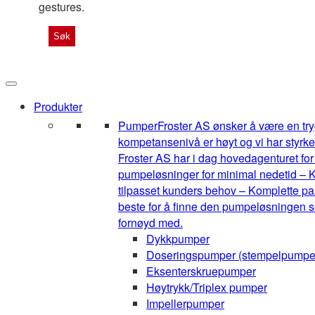
gestures.
Produkter
Pumper
Froster AS ønsker å være en tryg
kompetansenivå er høyt og vi har styrke
Froster AS har i dag hovedagenturet for 1
pumpeløsninger for minimal nedetid – K
tilpasset kunders behov – Komplette pak
beste for å finne den pumpeløsningen so
fornøyd med.
Dykkpumper
Doseringspumper (stempelpumpe
Eksenterskruepumper
Høytrykk/Triplex pumper
Impellerpumper