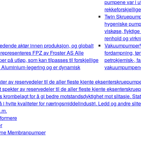
pumpene var i ut
rekkeforskjellig
Twin Skruepum
hygeniske pumper
viskøse, flyktig
renhold og virk
edende aktør innen produksjon, og globalt
Vakuumpumper
 representeres FPZ av Froster AS Alle
fordampning, tør
 på utløp, som kan tilpasses til forskjellige
petrokjemisk-, fa
av Aluminium-legering og er dynamisk
vakuumpumpene o
kter av reservedeler til de aller fleste kjente eksenterskruepum
t spekter av reservedeler til de aller fleste kjente eksenterskr
s krombelagt for å gi bedre motstandsdyktighet mot slitasje. Stat
å i hvite kvaliteter for næringsmiddelindustri. Ledd og andre sl
m.m.
mformere
r
drevne Membranpumper