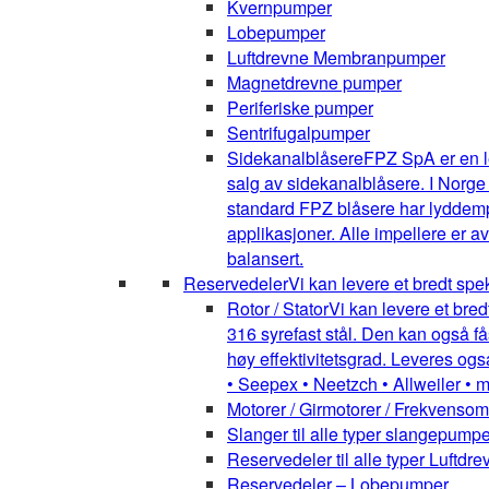
Kvernpumper
Lobepumper
Luftdrevne Membranpumper
Magnetdrevne pumper
Periferiske pumper
Sentrifugalpumper
Sidekanalblåsere
FPZ SpA er en l
salg av sidekanalblåsere. I Norge
standard FPZ blåsere har lyddemper
applikasjoner. Alle impellere er 
balansert.
Reservedeler
Vi kan levere et bredt spe
Rotor / Stator
Vi kan levere et bred
316 syrefast stål. Den kan også få
høy effektivitetsgrad. Leveres ogs
• Seepex • Neetzch • Allweiler • 
Motorer / Girmotorer / Frekvenso
Slanger til alle typer slangepumpe
Reservedeler til alle typer Luft
Reservedeler – Lobepumper