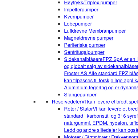
Høytrykk/Triplex pumper
Impellerpumper
Kvernpumper
Lobepumper
Luftdrevne Membranpumper
Magnetdrevne pumper
Periferiske pumper
Sentrifugalpumper
Sidekanalblåsere
FPZ SpA er en l
og globalt salg av sidekanalblåse
Froster AS Alle standard FPZ blå
kan tilpasses til forskjellige appli
Aluminium-legering og er dynamis
Slangepumper
Reservedeler
Vi kan levere et bredt spe
Rotor / Stator
Vi kan levere et bre
standard i karbonstål og 316 syrefa
naturgummi, EPDM, hypalon, teflon,
Ledd og andre slitedeler kan også
Motorer / Girmotorer / Frekvenso