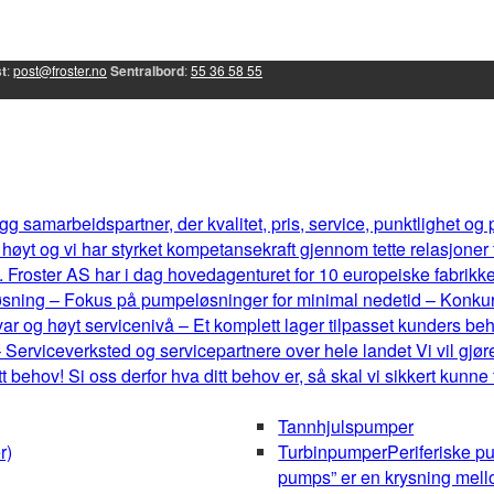
t
:
post@froster.no
Sentralbord
:
55 36 58 55
g samarbeidspartner, der kvalitet, pris, service, punktlighet og
øyt og vi har styrket kompetansekraft gjennom tette relasjoner
 Froster AS har i dag hovedagenturet for 10 europeiske fabrikker, 
eløsning – Fokus på pumpeløsninger for minimal nedetid – Konku
r og høyt servicenivå – Et komplett lager tilpasset kunders b
 Serviceverksted og servicepartnere over hele landet Vi vil gjøre
behov! Si oss derfor hva ditt behov er, så skal vi sikkert kunne
Tannhjulspumper
r)
Turbinpumper
Periferiske p
pumps” er en krysning mel