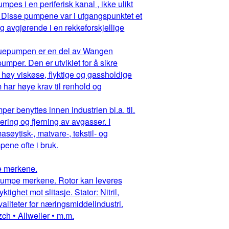
pes i en periferisk kanal , ikke ulikt
 Disse pumpene var i utgangspunktet et
g avgjørende i en rekkeforskjellige
ruepumpen er en del av Wangen
mper. Den er utviklet for å sikre
 høy viskøse, flyktige og gassholdige
har høye krav til renhold og
r benyttes innen industrien bl.a. til.
ring og fjerning av avgasser. I
asøytisk-, matvare-, tekstil- og
ene ofte i bruk.
pe merkene.
ruepumpe merkene. Rotor kan leveres
ighet mot slitasje. Stator: Nitril,
aliteter for næringsmiddelindustri.
ch • Allweiler • m.m.