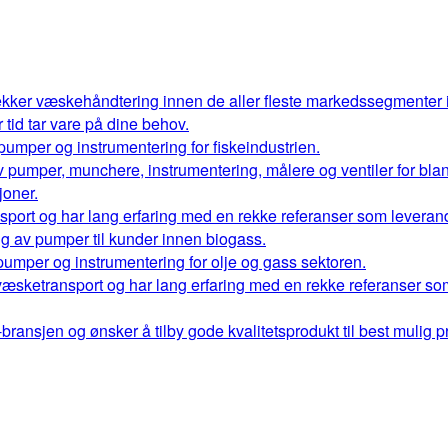
kker væskehåndtering innen de aller fleste markedssegmenter
r tid tar vare på dine behov.
 pumper og instrumentering for fiskeindustrien.
 av pumper, munchere, instrumentering, målere og ventiler for bl
oner.
port og har lang erfaring med en rekke referanser som leverand
ng av pumper til kunder innen biogass.
 pumper og instrumentering for olje og gass sektoren.
væsketransport og har lang erfaring med en rekke referanser so
ransjen og ønsker å tilby gode kvalitetsprodukt til best mulig pr