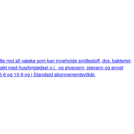
ette mot all væske som kan inneholde smittestoff, dvs. bakterier,
ontakt med husdyrgjødsel o.l., og elvevann, sjøvann og annet
15-6 og 15-9 og i Standard abonnementsvilkår.