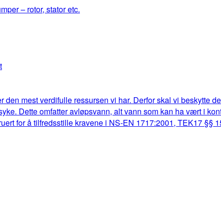
mper – rotor, stator etc.
t
r den mest verdifulle ressursen vi har. Derfor skal vi beskytte d
lk syke. Dette omfatter avløpsvann, alt vann som kan ha vært i k
truert for å tilfredsstille kravene i NS-EN 1717:2001, TEK17 §§ 