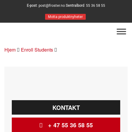
E-post
:
post@froster.no
Sentralbord
:
55 36 58 55
Motta produktnyheter
Hjem
Enroll Students
KONTAKT
+ 47 55 36 58 55