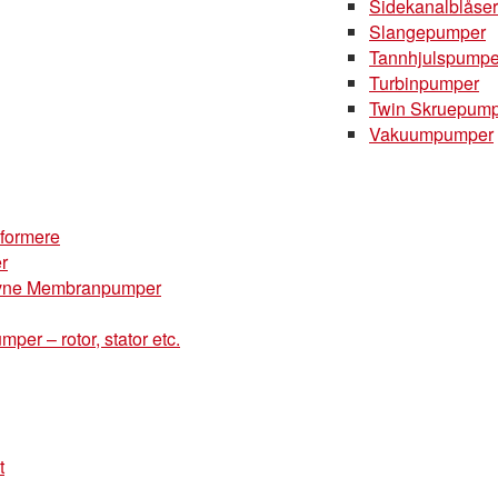
Sidekanalblåse
Slangepumper
Tannhjulspumpe
Turbinpumper
Twin Skruepum
Vakuumpumper
mformere
r
drevne Membranpumper
mper – rotor, stator etc.
t