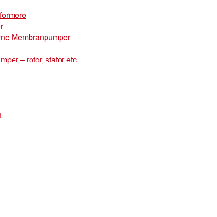
mformere
r
drevne Membranpumper
mper – rotor, stator etc.
t