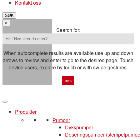
Kontakt oss
SØK
×
Search for:
When autocomplete results are available use up and down
arrows to review and enter to go to the desired page. Touch
device users, explore by touch or with swipe gestures.
Produkter
Pumper
Dykkpumper
Doseringspumper (stempelpumpe