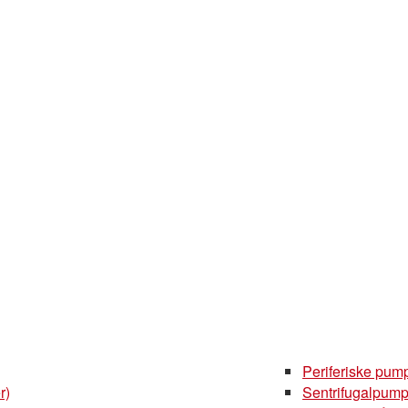
Periferiske pum
r)
Sentrifugalpump