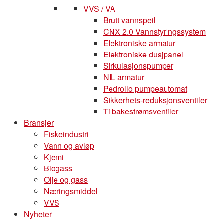
VVS / VA
Brutt vannspeil
CNX 2.0 Vannstyringssystem
Elektroniske armatur
Elektroniske dusjpanel
Sirkulasjonspumper
NIL armatur
Pedrollo pumpeautomat
Sikkerhets-reduksjonsventiler
Tilbakestrømsventiler
Bransjer
Fiskeindustri
Vann og avløp
Kjemi
Biogass
Olje og gass
Næringsmiddel
VVS
Nyheter