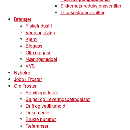
Sikkerhets-reduksjonsventiler
Tilbakestrømsventiler
Bransjer
Fiskeindustri
Vann og avløp
Kjemi
Biogass
Olje og gass
Næringsmiddel
VVS
Nyheter
Jobb i Froster
Om Froster
Servicepartnere
Salgs- og Leveringsbetingelser
Drift og vedlikehold
Dokumenter
Brukte pumper
Referanser