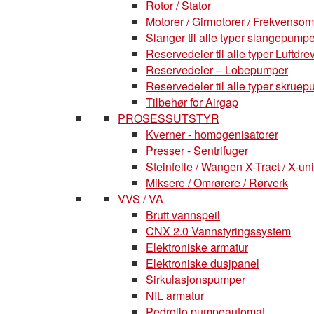
Rotor / Stator
Motorer / Girmotorer / Frekvenso
Slanger til alle typer slangepumpe
Reservedeler til alle typer Luft
Reservedeler – Lobepumper
Reservedeler til alle typer skruepu
Tilbehør for Airgap
PROSESSUTSTYR
Kverner - homogenisatorer
Presser - Sentrifuger
Steinfelle / Wangen X-Tract / X-uni
Miksere / Omrørere / Rørverk
VVS / VA
Brutt vannspeil
CNX 2.0 Vannstyringssystem
Elektroniske armatur
Elektroniske dusjpanel
Sirkulasjonspumper
NIL armatur
Pedrollo pumpeautomat