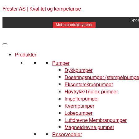
Froster AS | Kvalitet og kompetanse
E-pos
Motta produktnyheter
Produkter
Pumper
Dykkpumper
Doseringspumper (stempelpumpe
Eksenterskruepumper
Høytrykk/Triplex pumper
Impellerpumper
Kvernpumper
Lobepumper
Luftdrevne Membranpumper
Magnetdrevne pumper
Reservedeler