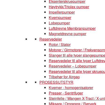
Eksenterskruepumper
Høytrykk/Triplex pumper
Impellerpumper
Kvernpumper
Lobepumper
Luftdrevne Membranpumper
Magnetdrevne pumper
Reservedeler
Rotor / Stator
Motorer / Girmotorer / Frekvenso
Slanger til alle typer slangepumpe
Reservedeler til alle typer Luft
Reservedeler – Lobepumper
Reservedeler til alle typer skruepu
Tilbehør for Airgap
PROSESSUTSTYR
Kverner - homogenisatorer
Presser - Sentrifuger
Steinfelle / Wangen X-Tract / X-uni
Miksere / Omrørere / Rørverk