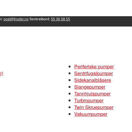
t
:
post@froster.no
Sentralbord
:
55 36 58 55
Periferiske pumper
r)
Sentrifugalpumper
Sidekanalblåsere
Slangepumper
Tannhjulspumper
Turbinpumper
Twin Skruepumper
Vakuumpumper