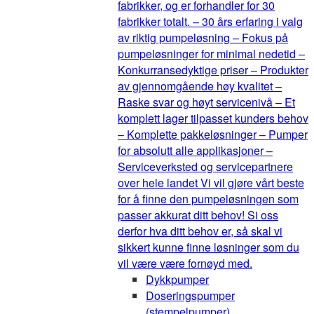
fabrikker, og er forhandler for 30
fabrikker totalt. – 30 års erfaring i valg
av riktig pumpeløsning – Fokus på
pumpeløsninger for minimal nedetid –
Konkurransedyktige priser – Produkter
av gjennomgående høy kvalitet –
Raske svar og høyt servicenivå – Et
komplett lager tilpasset kunders behov
– Komplette pakkeløsninger – Pumper
for absolutt alle applikasjoner –
Serviceverksted og servicepartnere
over hele landet Vi vil gjøre vårt beste
for å finne den pumpeløsningen som
passer akkurat ditt behov! Si oss
derfor hva ditt behov er, så skal vi
sikkert kunne finne løsninger som du
vil være være fornøyd med.
Dykkpumper
Doseringspumper
(stempelpumper)