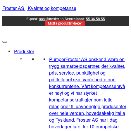
Froster AS | Kvalitet og kompetanse
E-post
:
post@froster.no
Sentralbord
:
55 36 58 55
Motta produktnyheter
Produkter
Pumper
Froster AS ønsker å være en
trygg samarbeidspartner, der kvalitet,
pris, service, punktlighet og
pålitelighet skal være bedre enn
konkurrentene. Vårt kompetansenivå
er høyt og vi har styrket
kompetansekraft gjennom tette
relasjoner til uavhengige produsenter
over hele verden, hovedsakelig Italia
og Tyskland. Froster AS har i dag
hovedagenturet for 10 europeiske