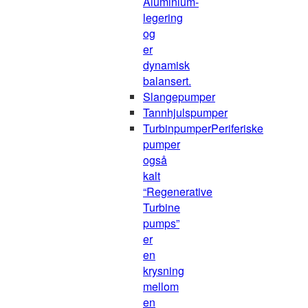
Aluminium-
legering
og
er
dynamisk
balansert.
Slangepumper
Tannhjulspumper
Turbinpumper
Periferiske
pumper
også
kalt
“Regenerative
Turbine
pumps”
er
en
krysning
mellom
en