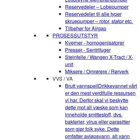
Reservedeler – Lobepumper
Reservedeler til alle typer
skruepumper – rotor, stator etc.
Tilbehør for Airgap
PROSESSUTSTYR
Kverner - homogenisatorer
Presser - Sentrifuger
Steinfelle / Wangen X-Tract / X-
unit
Miksere / Omrørere / Rørverk
VVS / VA
Brutt vannspeil
Drikkevannet vårt
er den mest verdifulle ressursen
vi har. Derfor skal vi beskytte
dette mot all væske som kan
inneholde smittestoff, dvs.
bakterier, virus eller parasitter
som gjør folk syke. Dette
omfatter avløpsvann, alt vann