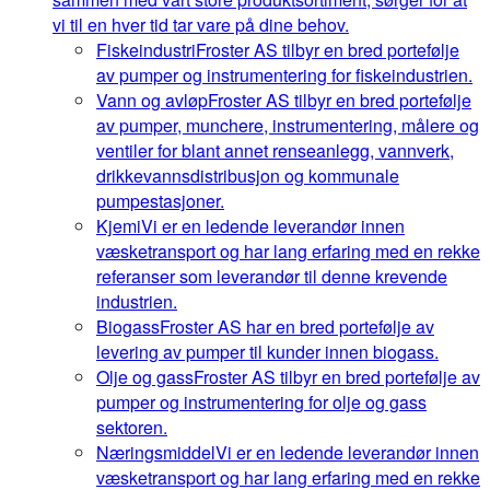
vi til en hver tid tar vare på dine behov.
Fiskeindustri
Froster AS tilbyr en bred portefølje
av pumper og instrumentering for fiskeindustrien.
Vann og avløp
Froster AS tilbyr en bred portefølje
av pumper, munchere, instrumentering, målere og
ventiler for blant annet renseanlegg, vannverk,
drikkevannsdistribusjon og kommunale
pumpestasjoner.
Kjemi
Vi er en ledende leverandør innen
væsketransport og har lang erfaring med en rekke
referanser som leverandør til denne krevende
industrien.
Biogass
Froster AS har en bred portefølje av
levering av pumper til kunder innen biogass.
Olje og gass
Froster AS tilbyr en bred portefølje av
pumper og instrumentering for olje og gass
sektoren.
Næringsmiddel
Vi er en ledende leverandør innen
væsketransport og har lang erfaring med en rekke