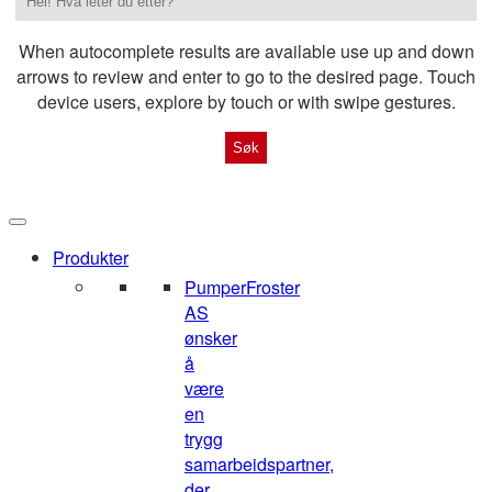
When autocomplete results are available use up and down
arrows to review and enter to go to the desired page. Touch
device users, explore by touch or with swipe gestures.
Produkter
Pumper
Froster
AS
ønsker
å
være
en
trygg
samarbeidspartner,
der