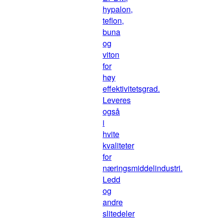
hypalon,
teflon,
buna
og
viton
for
høy
effektivitetsgrad.
Leveres
også
i
hvite
kvaliteter
for
næringsmiddelindustri.
Ledd
og
andre
slitedeler