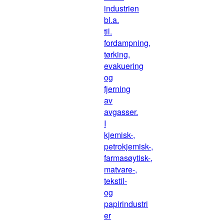
industrien
bl.a.
til.
fordampning,
tørking,
evakuering
og
fjerning
av
avgasser.
I
kjemisk-,
petrokjemisk-,
farmasøytisk-,
matvare-,
tekstil-
og
papirindustri
er