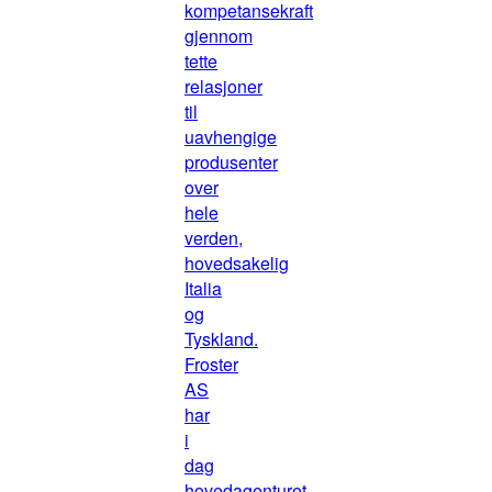
kompetansekraft
gjennom
tette
relasjoner
til
uavhengige
produsenter
over
hele
verden,
hovedsakelig
Italia
og
Tyskland.
Froster
AS
har
i
dag
hovedagenturet