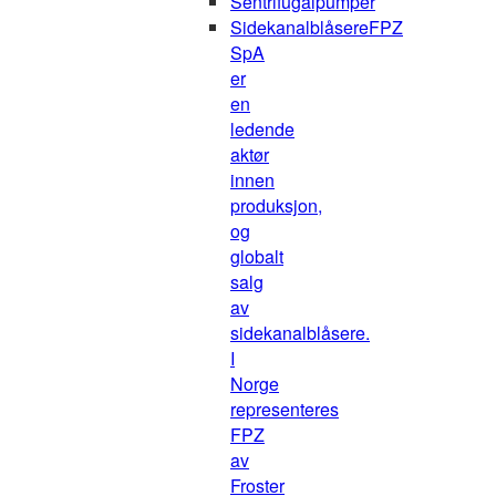
Sentrifugalpumper
Sidekanalblåsere
FPZ
SpA
er
en
ledende
aktør
innen
produksjon,
og
globalt
salg
av
sidekanalblåsere.
I
Norge
representeres
FPZ
av
Froster