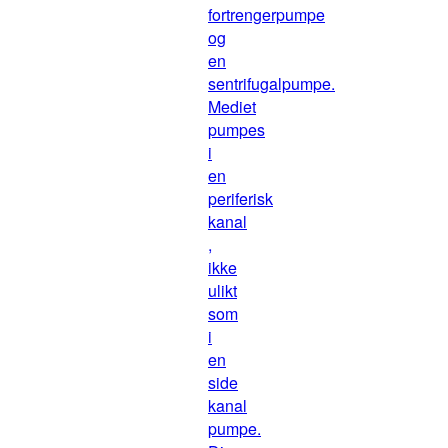
fortrengerpumpe
og
en
sentrifugalpumpe.
Mediet
pumpes
i
en
periferisk
kanal
,
ikke
ulikt
som
i
en
side
kanal
pumpe.