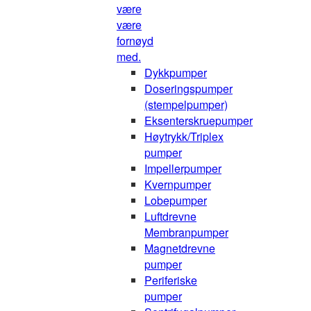
være
være
fornøyd
med.
Dykkpumper
Doseringspumper
(stempelpumper)
Eksenterskruepumper
Høytrykk/Triplex
pumper
Impellerpumper
Kvernpumper
Lobepumper
Luftdrevne
Membranpumper
Magnetdrevne
pumper
Periferiske
pumper