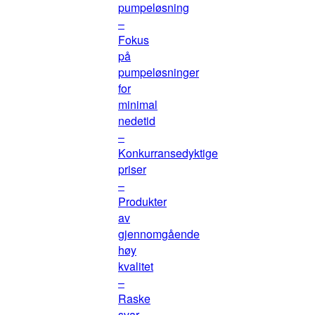
pumpeløsning
–
Fokus
på
pumpeløsninger
for
minimal
nedetid
–
Konkurransedyktige
priser
–
Produkter
av
gjennomgående
høy
kvalitet
–
Raske
svar