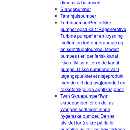
dynamisk balansert.
Slangepumper
Tannhjulspumper
Turbinpumper
Periferiske
pumper også kalt “Regenerative
Turbine pumps” er en krysning
mellom en fortrengerpumpe og
en sentrifugalpumpe. Mediet
pumpes i en periferisk kanal ,
ikke ulikt som i en side kanal
pumpe. Disse pumpene var i
utgangspunktet et nisjeprodukt,
men de er i dag avgjørende i en
rekkeforskjellige applikasjoner:
Twin Skruepumper
Twin
skruepumpen er en del av
Wangen sortiment innen
hygeniske pumper. Den er
utviklet for å sikre pålitelig
pumping av lav- og høy viskøse,