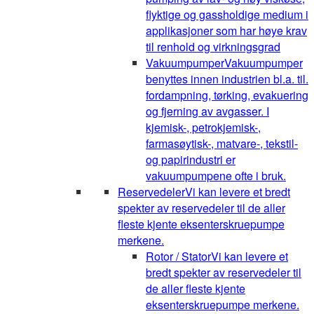
flyktige og gassholdige medium i
applikasjoner som har høye krav
til renhold og virkningsgrad
Vakuumpumper
Vakuumpumper
benyttes innen industrien bl.a. til.
fordampning, tørking, evakuering
og fjerning av avgasser. I
kjemisk-, petrokjemisk-,
farmasøytisk-, matvare-, tekstil-
og papirindustri er
vakuumpumpene ofte i bruk.
Reservedeler
Vi kan levere et bredt
spekter av reservedeler til de aller
fleste kjente eksenterskruepumpe
merkene.
Rotor / Stator
Vi kan levere et
bredt spekter av reservedeler til
de aller fleste kjente
eksenterskruepumpe merkene.