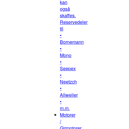
kan
også
skaffes.
Reservedeler
til
•
Bornemann
•
Mono
•
Seepex
•
Neetzch
•
Allweiler
•
m.m.
Motorer
/
Girmotorer