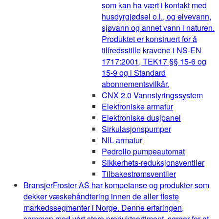
som kan ha vært i kontakt med
husdyrgjødsel o.l., og elvevann,
sjøvann og annet vann i naturen.
Produktet er konstruert for å
tilfredsstille kravene i NS-EN
1717:2001, TEK17 §§ 15-6 og
15-9 og i Standard
abonnementsvilkår.
CNX 2.0 Vannstyringssystem
Elektroniske armatur
Elektroniske dusjpanel
Sirkulasjonspumper
NIL armatur
Pedrollo pumpeautomat
Sikkerhets-reduksjonsventiler
Tilbakestrømsventiler
Bransjer
Froster AS har kompetanse og produkter som
dekker væskehåndtering innen de aller fleste
markedssegmenter i Norge. Denne erfaringen,
sammen med vårt store produktsortiment, sørger for at