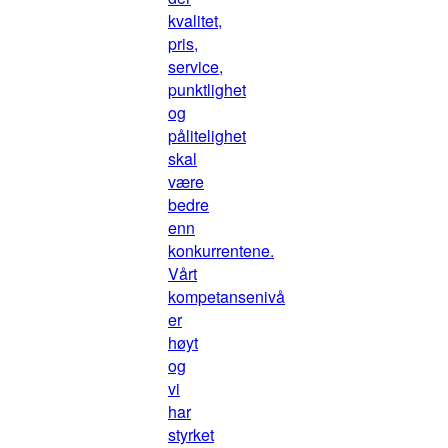
kvalitet,
pris,
service,
punktlighet
og
pålitelighet
skal
være
bedre
enn
konkurrentene.
Vårt
kompetansenivå
er
høyt
og
vi
har
styrket