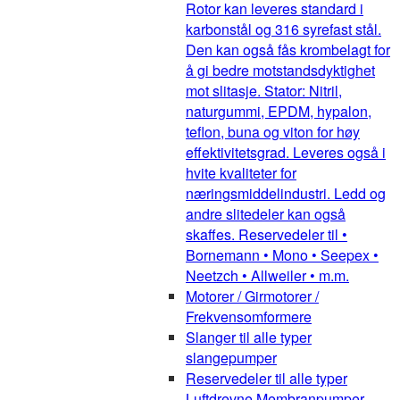
Rotor kan leveres standard i
karbonstål og 316 syrefast stål.
Den kan også fås krombelagt for
å gi bedre motstandsdyktighet
mot slitasje. Stator: Nitril,
naturgummi, EPDM, hypalon,
teflon, buna og viton for høy
effektivitetsgrad. Leveres også i
hvite kvaliteter for
næringsmiddelindustri. Ledd og
andre slitedeler kan også
skaffes. Reservedeler til •
Bornemann • Mono • Seepex •
Neetzch • Allweiler • m.m.
Motorer / Girmotorer /
Frekvensomformere
Slanger til alle typer
slangepumper
Reservedeler til alle typer
Luftdrevne Membranpumper