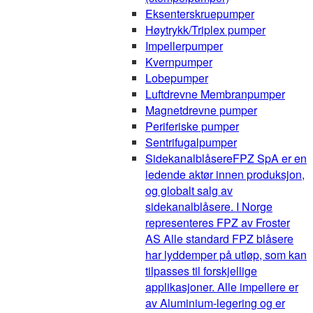
Eksenterskruepumper
Høytrykk/Triplex pumper
Impellerpumper
Kvernpumper
Lobepumper
Luftdrevne Membranpumper
Magnetdrevne pumper
Periferiske pumper
Sentrifugalpumper
Sidekanalblåsere
FPZ SpA er en
ledende aktør innen produksjon,
og globalt salg av
sidekanalblåsere. I Norge
representeres FPZ av Froster
AS Alle standard FPZ blåsere
har lyddemper på utløp, som kan
tilpasses til forskjellige
applikasjoner. Alle impellere er
av Aluminium-legering og er