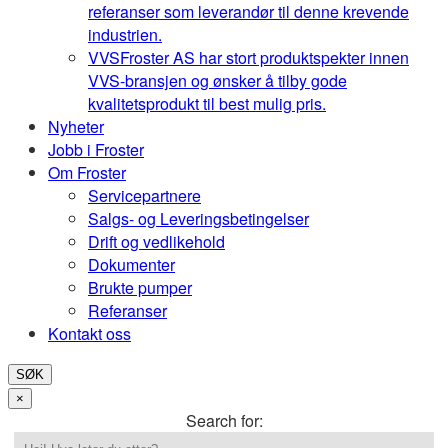
referanser som leverandør til denne krevende
industrien.
VVS
Froster AS har stort produktspekter innen
VVS-bransjen og ønsker å tilby gode
kvalitetsprodukt til best mulig pris.
Nyheter
Jobb i Froster
Om Froster
Servicepartnere
Salgs- og Leveringsbetingelser
Drift og vedlikehold
Dokumenter
Brukte pumper
Referanser
Kontakt oss
SØK
×
Search for: