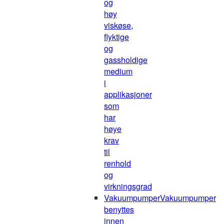
og
høy
viskøse,
flyktige
og
gassholdige
medium
i
applikasjoner
som
har
høye
krav
til
renhold
og
virkningsgrad
Vakuumpumper
Vakuumpumper
benyttes
innen