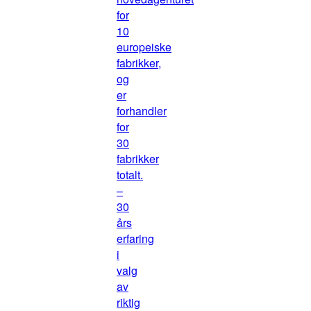
for
10
europeiske
fabrikker,
og
er
forhandler
for
30
fabrikker
totalt.
–
30
års
erfaring
i
valg
av
riktig