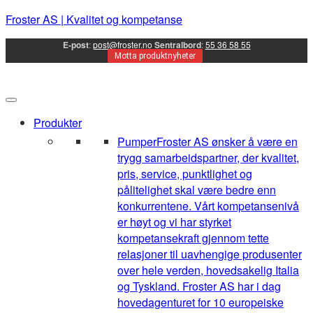
Froster AS | Kvalitet og kompetanse
E-post
:
post@froster.no
Sentralbord
:
55 36 58 55
Motta produktnyheter
Produkter
Pumper
Froster AS ønsker å være en
trygg samarbeidspartner, der kvalitet,
pris, service, punktlighet og
pålitelighet skal være bedre enn
konkurrentene. Vårt kompetansenivå
er høyt og vi har styrket
kompetansekraft gjennom tette
relasjoner til uavhengige produsenter
over hele verden, hovedsakelig Italia
og Tyskland. Froster AS har i dag
hovedagenturet for 10 europeiske