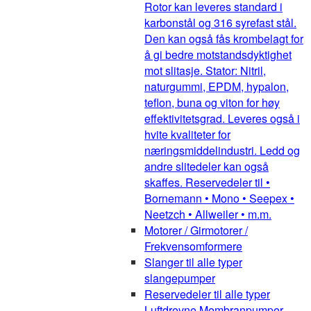
Rotor kan leveres standard i
karbonstål og 316 syrefast stål.
Den kan også fås krombelagt for
å gi bedre motstandsdyktighet
mot slitasje. Stator: Nitril,
naturgummi, EPDM, hypalon,
teflon, buna og viton for høy
effektivitetsgrad. Leveres også i
hvite kvaliteter for
næringsmiddelindustri. Ledd og
andre slitedeler kan også
skaffes. Reservedeler til •
Bornemann • Mono • Seepex •
Neetzch • Allweiler • m.m.
Motorer / Girmotorer /
Frekvensomformere
Slanger til alle typer
slangepumper
Reservedeler til alle typer
Luftdrevne Membranpumper