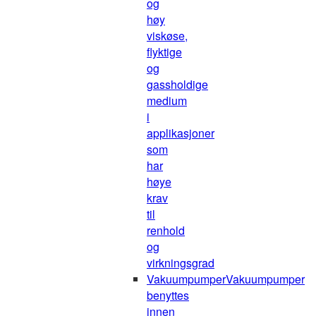
og
høy
viskøse,
flyktige
og
gassholdige
medium
i
applikasjoner
som
har
høye
krav
til
renhold
og
virkningsgrad
Vakuumpumper
Vakuumpumper
benyttes
innen