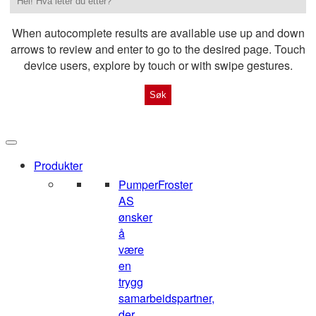
When autocomplete results are available use up and down
arrows to review and enter to go to the desired page. Touch
device users, explore by touch or with swipe gestures.
Produkter
Pumper
Froster
AS
ønsker
å
være
en
trygg
samarbeidspartner,
der