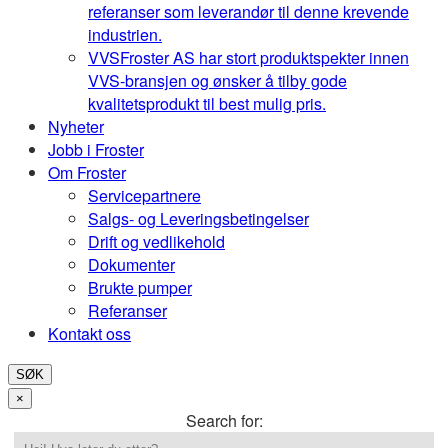
referanser som leverandør til denne krevende
industrien.
VVS
Froster AS har stort produktspekter innen
VVS-bransjen og ønsker å tilby gode
kvalitetsprodukt til best mulig pris.
Nyheter
Jobb i Froster
Om Froster
Servicepartnere
Salgs- og Leveringsbetingelser
Drift og vedlikehold
Dokumenter
Brukte pumper
Referanser
Kontakt oss
SØK
×
Search for: