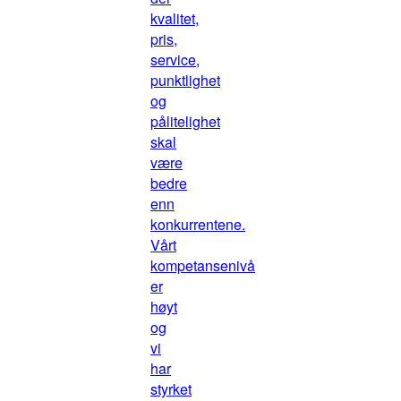
kvalitet,
pris,
service,
punktlighet
og
pålitelighet
skal
være
bedre
enn
konkurrentene.
Vårt
kompetansenivå
er
høyt
og
vi
har
styrket