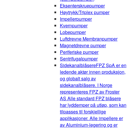
Eksenterskruepumper
Høytrykk/Triplex pumper
Impellerpumper
Kvernpumper
Lobepumper
Luftdrevne Membranpumper
Magnetdrevne pumper
Periferiske pumper
Sentrifugalpumper
Sidekanalblåsere
FPZ SpA er en
ledende aktør innen produksjon,
og globalt salg av
sidekanalblåsere. I Norge
representeres FPZ av Froster
AS Alle standard FPZ blåsere
har lyddemper på utløp, som kan
tilpasses til forskjellige
applikasjoner. Alle impellere er
av Aluminium-legering og er