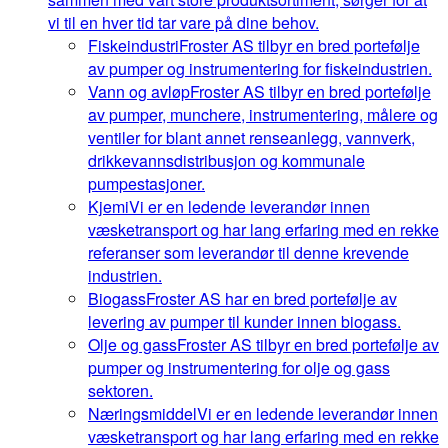
vi til en hver tid tar vare på dine behov.
Fiskeindustri
Froster AS tilbyr en bred portefølje
av pumper og instrumentering for fiskeindustrien.
Vann og avløp
Froster AS tilbyr en bred portefølje
av pumper, munchere, instrumentering, målere og
ventiler for blant annet renseanlegg, vannverk,
drikkevannsdistribusjon og kommunale
pumpestasjoner.
Kjemi
Vi er en ledende leverandør innen
væsketransport og har lang erfaring med en rekke
referanser som leverandør til denne krevende
industrien.
Biogass
Froster AS har en bred portefølje av
levering av pumper til kunder innen biogass.
Olje og gass
Froster AS tilbyr en bred portefølje av
pumper og instrumentering for olje og gass
sektoren.
Næringsmiddel
Vi er en ledende leverandør innen
væsketransport og har lang erfaring med en rekke