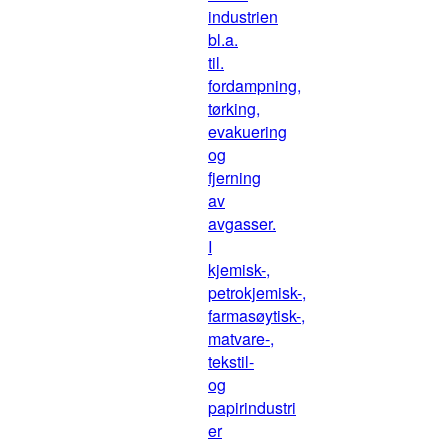
industrien
bl.a.
til.
fordampning,
tørking,
evakuering
og
fjerning
av
avgasser.
I
kjemisk-,
petrokjemisk-,
farmasøytisk-,
matvare-,
tekstil-
og
papirindustri
er