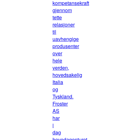
kompetansekraft
gjennom
tette
relasjoner
til
uavhengige
produsenter
over
hele
verden,
hovedsakelig
Italia
og
Tyskland.
Froster
AS
har
i
dag
hovedagenturet