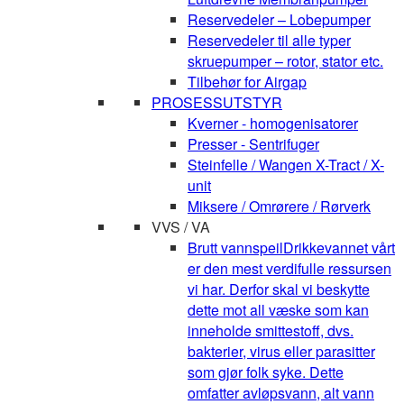
Reservedeler – Lobepumper
Reservedeler til alle typer
skruepumper – rotor, stator etc.
Tilbehør for Airgap
PROSESSUTSTYR
Kverner - homogenisatorer
Presser - Sentrifuger
Steinfelle / Wangen X-Tract / X-
unit
Miksere / Omrørere / Rørverk
VVS / VA
Brutt vannspeil
Drikkevannet vårt
er den mest verdifulle ressursen
vi har. Derfor skal vi beskytte
dette mot all væske som kan
inneholde smittestoff, dvs.
bakterier, virus eller parasitter
som gjør folk syke. Dette
omfatter avløpsvann, alt vann