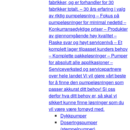
fabrikker, og er forhandler for 30
fabrikker totalt. – 30 års erfaring i valg
av riktig pumpeløsning – Fokus på
pumpeløsninger for minimal nedetid –
Konkurransedyktige priser – Produkter
av gjennomgående høy kvalitet –
Raske svar og høyt servicenivå – Et
komplett lager tilpasset kunders behov
– Komplette pakkeløsninger – Pumper
for absolutt alle applikasjoner –
Serviceverksted og servicepartnere
over hele landet Vi vil gjøre vårt beste
for å finne den pumpeløsningen som
passer akkurat ditt behov! Si oss
derfor hva ditt behov er, så skal vi
sikkert kunne finne løsninger som du
vil være være fornøyd med.
Dykkpumper
Doseringspumper
(stempelpumper)