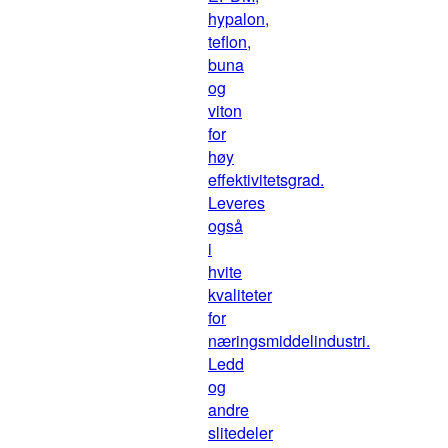
hypalon,
teflon,
buna
og
viton
for
høy
effektivitetsgrad.
Leveres
også
i
hvite
kvaliteter
for
næringsmiddelindustri.
Ledd
og
andre
slitedeler