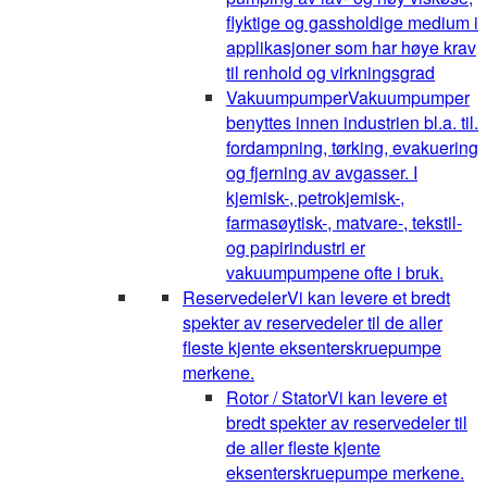
flyktige og gassholdige medium i
applikasjoner som har høye krav
til renhold og virkningsgrad
Vakuumpumper
Vakuumpumper
benyttes innen industrien bl.a. til.
fordampning, tørking, evakuering
og fjerning av avgasser. I
kjemisk-, petrokjemisk-,
farmasøytisk-, matvare-, tekstil-
og papirindustri er
vakuumpumpene ofte i bruk.
Reservedeler
Vi kan levere et bredt
spekter av reservedeler til de aller
fleste kjente eksenterskruepumpe
merkene.
Rotor / Stator
Vi kan levere et
bredt spekter av reservedeler til
de aller fleste kjente
eksenterskruepumpe merkene.