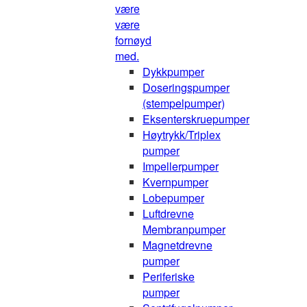
være
være
fornøyd
med.
Dykkpumper
Doseringspumper
(stempelpumper)
Eksenterskruepumper
Høytrykk/Triplex
pumper
Impellerpumper
Kvernpumper
Lobepumper
Luftdrevne
Membranpumper
Magnetdrevne
pumper
Periferiske
pumper