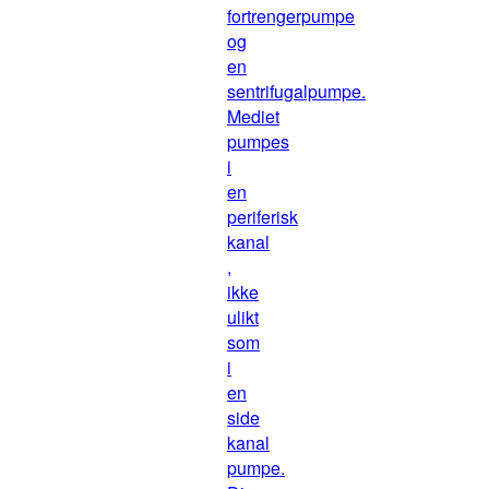
fortrengerpumpe
og
en
sentrifugalpumpe.
Mediet
pumpes
i
en
periferisk
kanal
,
ikke
ulikt
som
i
en
side
kanal
pumpe.