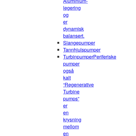
Aluminium-
legering
og
er
dynamisk
balansert.
Slangepumper
Tannhjulspumper
Turbinpumper
Periferiske
pumper
også
kalt
“Regenerative
Turbine
pumps”
er
en
krysning
mellom
en