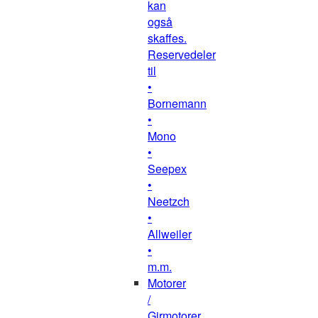
kan
også
skaffes.
Reservedeler
til
•
Bornemann
•
Mono
•
Seepex
•
Neetzch
•
Allweiler
•
m.m.
Motorer
/
Girmotorer