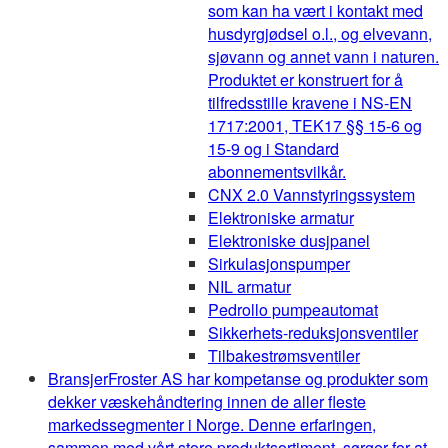
som kan ha vært i kontakt med
husdyrgjødsel o.l., og elvevann,
sjøvann og annet vann i naturen.
Produktet er konstruert for å
tilfredsstille kravene i NS-EN
1717:2001, TEK17 §§ 15-6 og
15-9 og i Standard
abonnementsvilkår.
CNX 2.0 Vannstyringssystem
Elektroniske armatur
Elektroniske dusjpanel
Sirkulasjonspumper
NIL armatur
Pedrollo pumpeautomat
Sikkerhets-reduksjonsventiler
Tilbakestrømsventiler
Bransjer
Froster AS har kompetanse og produkter som
dekker væskehåndtering innen de aller fleste
markedssegmenter i Norge. Denne erfaringen,
sammen med vårt store produktsortiment, sørger for at