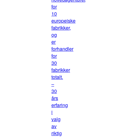
for
10
europeiske
fabrikker,
og
er
forhandler
for
30
fabrikker
totalt.
–
30
års
erfaring
i
valg
av
riktig