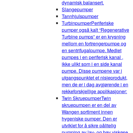
dynamisk balansert.
Slangepumper
Tannhjulspumper
Turbinpumper
Periferiske
pumper også kalt “Regenerative
Turbine pumps” er en krysning
mellom en fortrengerpumpe og
en sentrifugalpumpe. Mediet
pumpes i en periferisk kanal ,
ikke ulikt som i en side kanal
pumpe. Disse pumpene var i
utgangspunktet et nisjeprodukt,
men de er i dag avgjørende i en
rekkeforskjellige applikasjoner:
Twin Skruepumper
Twin
skruepumpen er en del av
Wangen sortiment innen
hygeniske pumper. Den er
utviklet for å sikre pålitelig
pumping av lav- og høy viskøse,