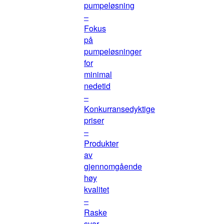
pumpeløsning
–
Fokus
på
pumpeløsninger
for
minimal
nedetid
–
Konkurransedyktige
priser
–
Produkter
av
gjennomgående
høy
kvalitet
–
Raske
svar