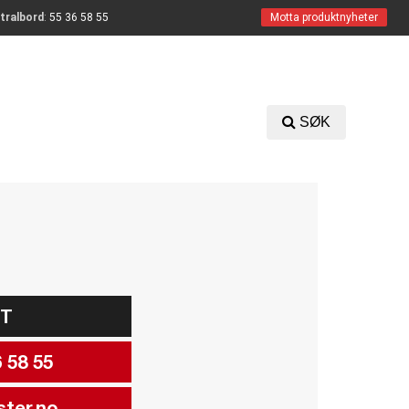
tralbord
:
55 36 58 55
Motta produktnyheter
SØK
KT
 58 55
ter.no