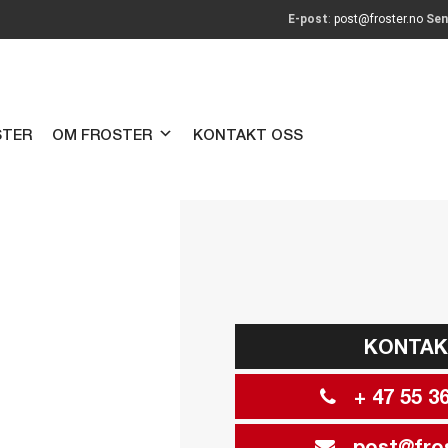
E-post
:
post@froster.no
Sen
STER
OM FROSTER
KONTAKT OSS
KONTA
+ 47 55 36
post@fros