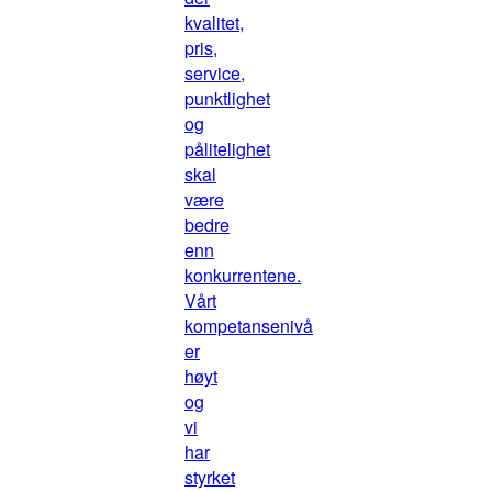
kvalitet,
pris,
service,
punktlighet
og
pålitelighet
skal
være
bedre
enn
konkurrentene.
Vårt
kompetansenivå
er
høyt
og
vi
har
styrket