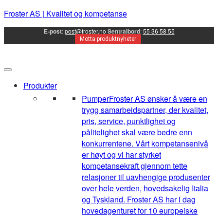
Froster AS | Kvalitet og kompetanse
E-post
:
post@froster.no
Sentralbord
:
55 36 58 55
Motta produktnyheter
Produkter
Pumper
Froster AS ønsker å være en
trygg samarbeidspartner, der kvalitet,
pris, service, punktlighet og
pålitelighet skal være bedre enn
konkurrentene. Vårt kompetansenivå
er høyt og vi har styrket
kompetansekraft gjennom tette
relasjoner til uavhengige produsenter
over hele verden, hovedsakelig Italia
og Tyskland. Froster AS har i dag
hovedagenturet for 10 europeiske