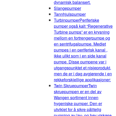
dynamisk balansert.
Slangepumper
Tannhjulspumper
Turbinpumper
Periferiske
pumper også kalt “Regenerative
Turbine pumps” er en krysning
mellom en fortrengerpumpe og
en sentrifugalpumpe. Mediet
pumpes i en periferisk kanal ,
ikke ulikt som i en side kanal
pumpe. Disse pumpene var i
utgangspunktet et nisjeprodukt,
men de er i dag avgjørende i en
rekkeforskjellige applikasjoner:
Twin Skruepumper
Twin
skruepumpen er en del av
Wangen sortiment innen
hygeniske pumper. Den er
utviklet for å sikre pålitelig
pumping av lav- og høy viskøse,