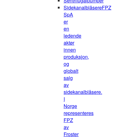
Sentrifugalpumper
Sidekanalblåsere
FPZ
SpA
er
en
ledende
aktør
innen
produksjon,
og
globalt
salg
av
sidekanalblåsere.
I
Norge
representeres
FPZ
av
Froster