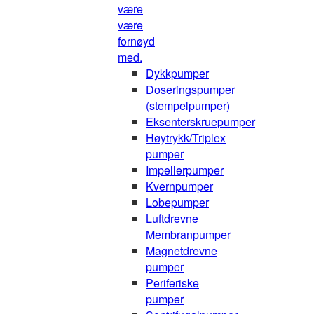
være
være
fornøyd
med.
Dykkpumper
Doseringspumper
(stempelpumper)
Eksenterskruepumper
Høytrykk/Triplex
pumper
Impellerpumper
Kvernpumper
Lobepumper
Luftdrevne
Membranpumper
Magnetdrevne
pumper
Periferiske
pumper