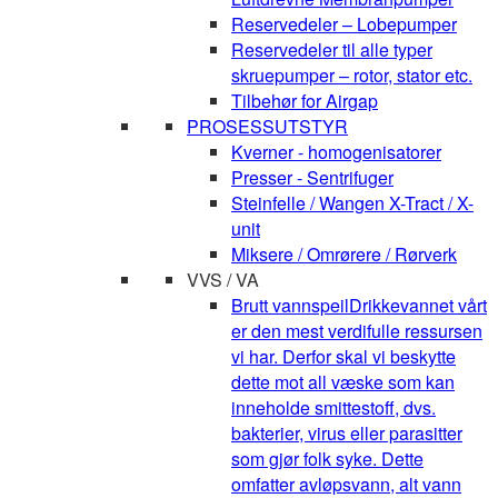
Reservedeler – Lobepumper
Reservedeler til alle typer
skruepumper – rotor, stator etc.
Tilbehør for Airgap
PROSESSUTSTYR
Kverner - homogenisatorer
Presser - Sentrifuger
Steinfelle / Wangen X-Tract / X-
unit
Miksere / Omrørere / Rørverk
VVS / VA
Brutt vannspeil
Drikkevannet vårt
er den mest verdifulle ressursen
vi har. Derfor skal vi beskytte
dette mot all væske som kan
inneholde smittestoff, dvs.
bakterier, virus eller parasitter
som gjør folk syke. Dette
omfatter avløpsvann, alt vann