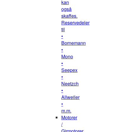
kan
også
skaffes.
Reservedeler
til
•
Bornemann
•
Mono
•
Seepex
•
Neetzch
•
Allweiler
•
m.m.
Motorer
/
Girmotorer