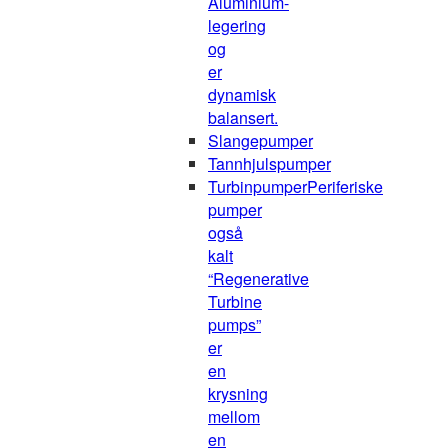
Aluminium-
legering
og
er
dynamisk
balansert.
Slangepumper
Tannhjulspumper
Turbinpumper
Periferiske
pumper
også
kalt
“Regenerative
Turbine
pumps”
er
en
krysning
mellom
en