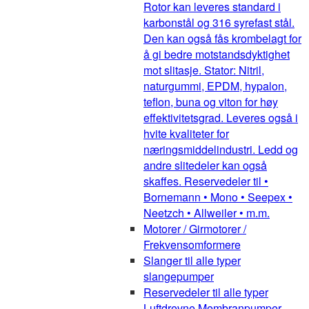
Rotor kan leveres standard i
karbonstål og 316 syrefast stål.
Den kan også fås krombelagt for
å gi bedre motstandsdyktighet
mot slitasje. Stator: Nitril,
naturgummi, EPDM, hypalon,
teflon, buna og viton for høy
effektivitetsgrad. Leveres også i
hvite kvaliteter for
næringsmiddelindustri. Ledd og
andre slitedeler kan også
skaffes. Reservedeler til •
Bornemann • Mono • Seepex •
Neetzch • Allweiler • m.m.
Motorer / Girmotorer /
Frekvensomformere
Slanger til alle typer
slangepumper
Reservedeler til alle typer
Luftdrevne Membranpumper