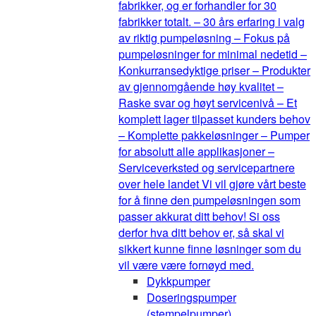
fabrikker, og er forhandler for 30
fabrikker totalt. – 30 års erfaring i valg
av riktig pumpeløsning – Fokus på
pumpeløsninger for minimal nedetid –
Konkurransedyktige priser – Produkter
av gjennomgående høy kvalitet –
Raske svar og høyt servicenivå – Et
komplett lager tilpasset kunders behov
– Komplette pakkeløsninger – Pumper
for absolutt alle applikasjoner –
Serviceverksted og servicepartnere
over hele landet Vi vil gjøre vårt beste
for å finne den pumpeløsningen som
passer akkurat ditt behov! Si oss
derfor hva ditt behov er, så skal vi
sikkert kunne finne løsninger som du
vil være være fornøyd med.
Dykkpumper
Doseringspumper
(stempelpumper)