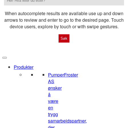
When autocomplete results are available use up and down
arrows to review and enter to go to the desired page. Touch
device users, explore by touch or with swipe gestures.
Produkter
Pumper
Froster
AS
ønsker
å
være
en
trygg
samarbeidspartner,
der