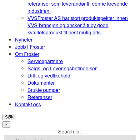
referanser som leverandør til denne krevende
industrien.
VVS
Froster AS har stort produktspekter innen
VVS-bransjen og ønsker å tilby gode
kvalitetsprodukt til best mulig pris.
Nyheter
Jobb i Froster
Om Froster
Servicepartnere
Salgs- og Leveringsbetingelser
Drift og vedlikehold
Dokumenter
Brukte pumper
Referanser
Kontakt oss
SØK
×
Search for: