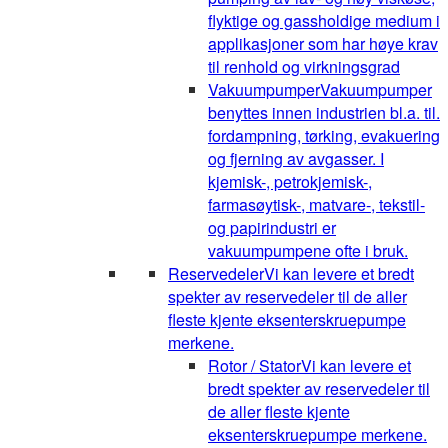
flyktige og gassholdige medium i
applikasjoner som har høye krav
til renhold og virkningsgrad
Vakuumpumper
Vakuumpumper
benyttes innen industrien bl.a. til.
fordampning, tørking, evakuering
og fjerning av avgasser. I
kjemisk-, petrokjemisk-,
farmasøytisk-, matvare-, tekstil-
og papirindustri er
vakuumpumpene ofte i bruk.
Reservedeler
Vi kan levere et bredt
spekter av reservedeler til de aller
fleste kjente eksenterskruepumpe
merkene.
Rotor / Stator
Vi kan levere et
bredt spekter av reservedeler til
de aller fleste kjente
eksenterskruepumpe merkene.