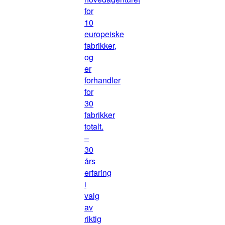
for
10
europeiske
fabrikker,
og
er
forhandler
for
30
fabrikker
totalt.
–
30
års
erfaring
i
valg
av
riktig