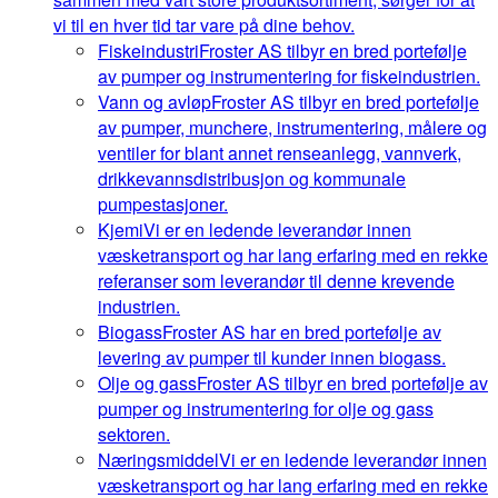
vi til en hver tid tar vare på dine behov.
Fiskeindustri
Froster AS tilbyr en bred portefølje
av pumper og instrumentering for fiskeindustrien.
Vann og avløp
Froster AS tilbyr en bred portefølje
av pumper, munchere, instrumentering, målere og
ventiler for blant annet renseanlegg, vannverk,
drikkevannsdistribusjon og kommunale
pumpestasjoner.
Kjemi
Vi er en ledende leverandør innen
væsketransport og har lang erfaring med en rekke
referanser som leverandør til denne krevende
industrien.
Biogass
Froster AS har en bred portefølje av
levering av pumper til kunder innen biogass.
Olje og gass
Froster AS tilbyr en bred portefølje av
pumper og instrumentering for olje og gass
sektoren.
Næringsmiddel
Vi er en ledende leverandør innen
væsketransport og har lang erfaring med en rekke