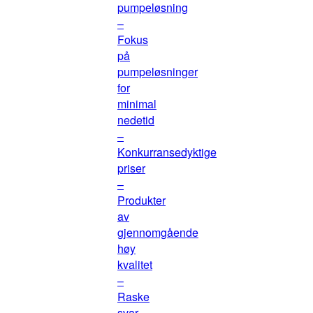
pumpeløsning
–
Fokus
på
pumpeløsninger
for
minimal
nedetid
–
Konkurransedyktige
priser
–
Produkter
av
gjennomgående
høy
kvalitet
–
Raske
svar