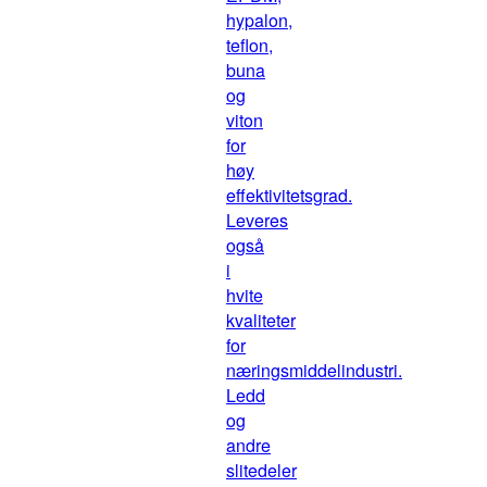
hypalon,
teflon,
buna
og
viton
for
høy
effektivitetsgrad.
Leveres
også
i
hvite
kvaliteter
for
næringsmiddelindustri.
Ledd
og
andre
slitedeler