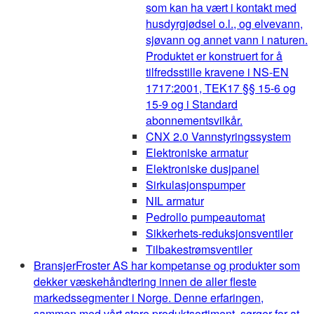
som kan ha vært i kontakt med
husdyrgjødsel o.l., og elvevann,
sjøvann og annet vann i naturen.
Produktet er konstruert for å
tilfredsstille kravene i NS-EN
1717:2001, TEK17 §§ 15-6 og
15-9 og i Standard
abonnementsvilkår.
CNX 2.0 Vannstyringssystem
Elektroniske armatur
Elektroniske dusjpanel
Sirkulasjonspumper
NIL armatur
Pedrollo pumpeautomat
Sikkerhets-reduksjonsventiler
Tilbakestrømsventiler
Bransjer
Froster AS har kompetanse og produkter som
dekker væskehåndtering innen de aller fleste
markedssegmenter i Norge. Denne erfaringen,
sammen med vårt store produktsortiment, sørger for at