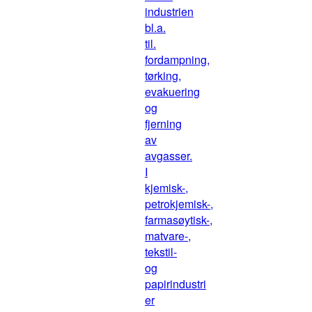
industrien
bl.a.
til.
fordampning,
tørking,
evakuering
og
fjerning
av
avgasser.
I
kjemisk-,
petrokjemisk-,
farmasøytisk-,
matvare-,
tekstil-
og
papirindustri
er