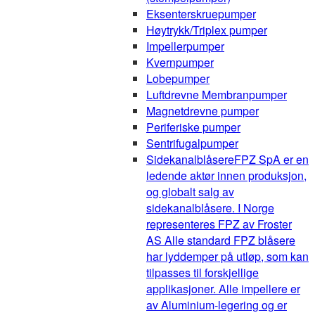
Eksenterskruepumper
Høytrykk/Triplex pumper
Impellerpumper
Kvernpumper
Lobepumper
Luftdrevne Membranpumper
Magnetdrevne pumper
Periferiske pumper
Sentrifugalpumper
Sidekanalblåsere
FPZ SpA er en
ledende aktør innen produksjon,
og globalt salg av
sidekanalblåsere. I Norge
representeres FPZ av Froster
AS Alle standard FPZ blåsere
har lyddemper på utløp, som kan
tilpasses til forskjellige
applikasjoner. Alle impellere er
av Aluminium-legering og er