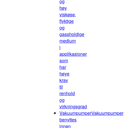
og
høy
viskøse,
flyktige
og
gassholdige
medium
i
applikasjoner
som
har
høye
krav
til
renhold
og
virkningsgrad
Vakuumpumper
Vakuumpumper
benyttes
innen