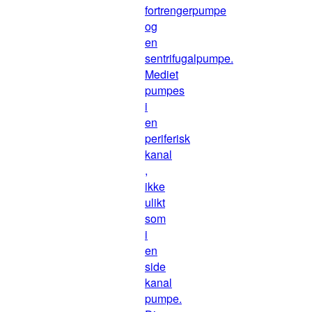
fortrengerpumpe
og
en
sentrifugalpumpe.
Mediet
pumpes
i
en
periferisk
kanal
,
ikke
ulikt
som
i
en
side
kanal
pumpe.