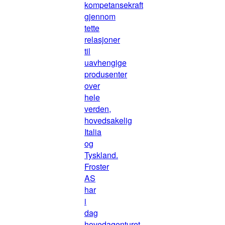
kompetansekraft
gjennom
tette
relasjoner
til
uavhengige
produsenter
over
hele
verden,
hovedsakelig
Italia
og
Tyskland.
Froster
AS
har
i
dag
hovedagenturet