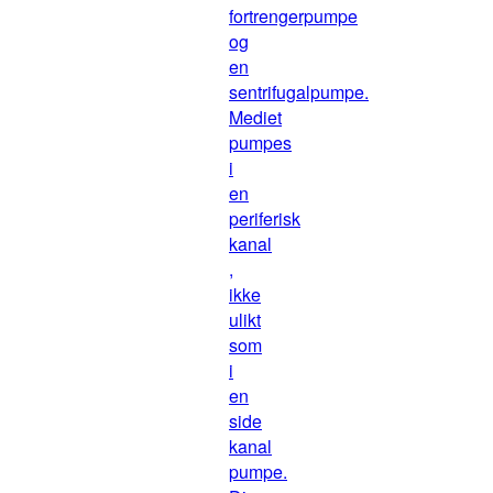
fortrengerpumpe
og
en
sentrifugalpumpe.
Mediet
pumpes
i
en
periferisk
kanal
,
ikke
ulikt
som
i
en
side
kanal
pumpe.