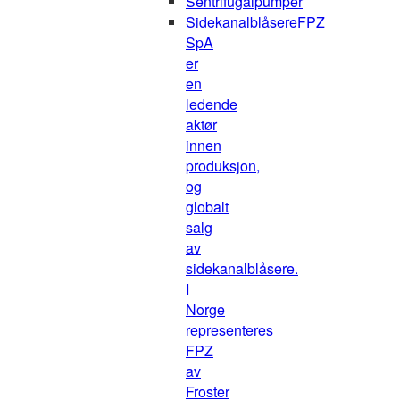
Sentrifugalpumper
Sidekanalblåsere
FPZ
SpA
er
en
ledende
aktør
innen
produksjon,
og
globalt
salg
av
sidekanalblåsere.
I
Norge
representeres
FPZ
av
Froster