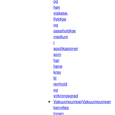
og
høy
viskøse,
flyktige
og
gassholdige
medium
i
applikasjoner
som
har
høye
krav
til
renhold
og
virkningsgrad
Vakuumpumper
Vakuumpumper
benyttes
innen