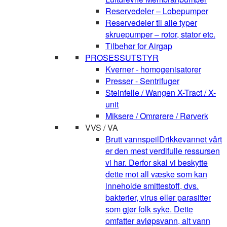
Reservedeler – Lobepumper
Reservedeler til alle typer
skruepumper – rotor, stator etc.
Tilbehør for Airgap
PROSESSUTSTYR
Kverner - homogenisatorer
Presser - Sentrifuger
Steinfelle / Wangen X-Tract / X-
unit
Miksere / Omrørere / Rørverk
VVS / VA
Brutt vannspeil
Drikkevannet vårt
er den mest verdifulle ressursen
vi har. Derfor skal vi beskytte
dette mot all væske som kan
inneholde smittestoff, dvs.
bakterier, virus eller parasitter
som gjør folk syke. Dette
omfatter avløpsvann, alt vann