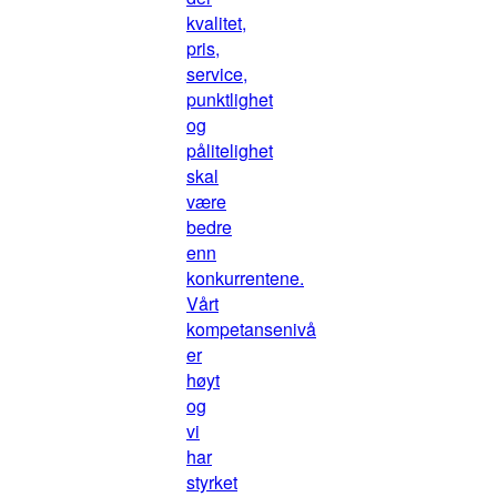
kvalitet,
pris,
service,
punktlighet
og
pålitelighet
skal
være
bedre
enn
konkurrentene.
Vårt
kompetansenivå
er
høyt
og
vi
har
styrket