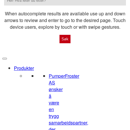
When autocomplete results are available use up and down
arrows to review and enter to go to the desired page. Touch
device users, explore by touch or with swipe gestures.
Produkter
Pumper
Froster
AS
ønsker
å
være
en
trygg
samarbeidspartner,
der