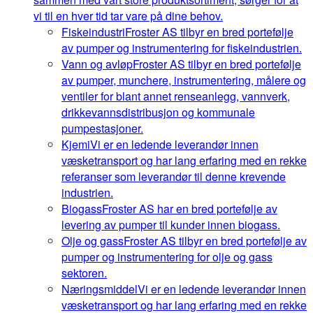
vi til en hver tid tar vare på dine behov.
Fiskeindustri
Froster AS tilbyr en bred portefølje
av pumper og instrumentering for fiskeindustrien.
Vann og avløp
Froster AS tilbyr en bred portefølje
av pumper, munchere, instrumentering, målere og
ventiler for blant annet renseanlegg, vannverk,
drikkevannsdistribusjon og kommunale
pumpestasjoner.
Kjemi
Vi er en ledende leverandør innen
væsketransport og har lang erfaring med en rekke
referanser som leverandør til denne krevende
industrien.
Biogass
Froster AS har en bred portefølje av
levering av pumper til kunder innen biogass.
Olje og gass
Froster AS tilbyr en bred portefølje av
pumper og instrumentering for olje og gass
sektoren.
Næringsmiddel
Vi er en ledende leverandør innen
væsketransport og har lang erfaring med en rekke