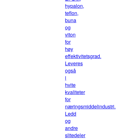
hypalon,
teflon,
buna
og
viton
for
høy
effektivitetsgrad.
Leveres
også
i
hvite
kvaliteter
for
næringsmiddelindustri.
Ledd
og
andre
slitedeler