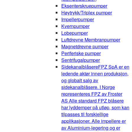
Eksenterskruepumper
Høytrykk/Triplex pumper
Impellerpumper
Kvernpumper
Lobepumper
Luftdrevne Membranpumper
Magnetdrevne pumper
Periferiske pumper
Sentrifugalpumper
Sidekanalblåsere
FPZ SpA er en
ledende aktør innen produksjon,
og globalt salg av
sidekanalblåsere. I Norge
representeres FPZ av Froster
AS Alle standard FPZ blåsere
har lyddemper på utløp, som kan
tilpasses til forskjellige
applikasjoner. Alle impellere er
av Aluminium-legering og er