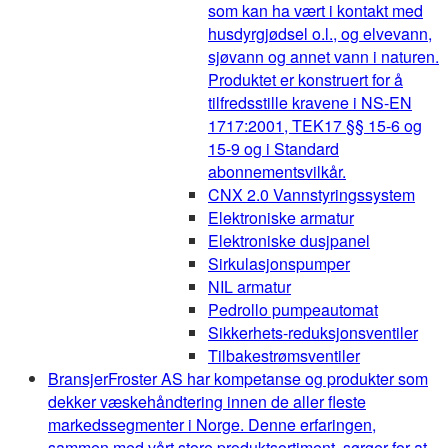
som kan ha vært i kontakt med
husdyrgjødsel o.l., og elvevann,
sjøvann og annet vann i naturen.
Produktet er konstruert for å
tilfredsstille kravene i NS-EN
1717:2001, TEK17 §§ 15-6 og
15-9 og i Standard
abonnementsvilkår.
CNX 2.0 Vannstyringssystem
Elektroniske armatur
Elektroniske dusjpanel
Sirkulasjonspumper
NIL armatur
Pedrollo pumpeautomat
Sikkerhets-reduksjonsventiler
Tilbakestrømsventiler
Bransjer
Froster AS har kompetanse og produkter som
dekker væskehåndtering innen de aller fleste
markedssegmenter i Norge. Denne erfaringen,
sammen med vårt store produktsortiment, sørger for at