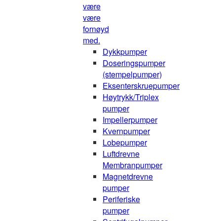
være
være
fornøyd
med.
Dykkpumper
Doseringspumper
(stempelpumper)
Eksenterskruepumper
Høytrykk/Triplex
pumper
Impellerpumper
Kvernpumper
Lobepumper
Luftdrevne
Membranpumper
Magnetdrevne
pumper
Periferiske
pumper