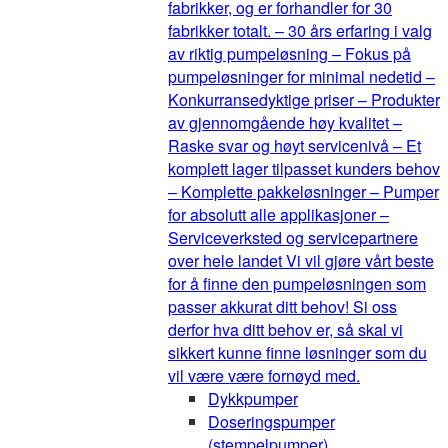
fabrikker, og er forhandler for 30
fabrikker totalt. – 30 års erfaring i valg
av riktig pumpeløsning – Fokus på
pumpeløsninger for minimal nedetid –
Konkurransedyktige priser – Produkter
av gjennomgående høy kvalitet –
Raske svar og høyt servicenivå – Et
komplett lager tilpasset kunders behov
– Komplette pakkeløsninger – Pumper
for absolutt alle applikasjoner –
Serviceverksted og servicepartnere
over hele landet Vi vil gjøre vårt beste
for å finne den pumpeløsningen som
passer akkurat ditt behov! Si oss
derfor hva ditt behov er, så skal vi
sikkert kunne finne løsninger som du
vil være være fornøyd med.
Dykkpumper
Doseringspumper
(stempelpumper)