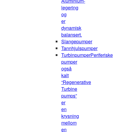
Aluminium-
legering
og
er
dynamisk
balansert.
Slangepumper
Tannhjulspumper
Turbinpumper
Periferiske
pumper
også
kalt
“Regenerative
Turbine
pumps”
er
en
krysning
mellom
en