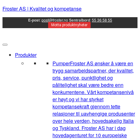
Froster AS | Kvalitet og kompetanse
E-post
:
post@froster.no
Sentralbord
:
55 36 58 55
Motta produktnyheter
Produkter
Pumper
Froster AS ønsker å være en
trygg samarbeidspartner, der kvalitet,
pris, service, punktlighet og
pålitelighet skal være bedre enn
konkurrentene. Vårt kompetansenivå
er høyt og vi har styrket
kompetansekraft gjennom tette
relasjoner til uavhengige produsenter
over hele verden, hovedsakelig Italia
og Tyskland. Froster AS har i dag
hovedagenturet for 10 europeiske