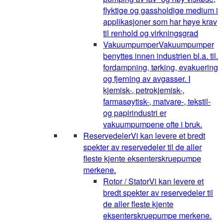
flyktige og gassholdige medium i
applikasjoner som har høye krav
til renhold og virkningsgrad
Vakuumpumper
Vakuumpumper
benyttes innen industrien bl.a. til.
fordampning, tørking, evakuering
og fjerning av avgasser. I
kjemisk-, petrokjemisk-,
farmasøytisk-, matvare-, tekstil-
og papirindustri er
vakuumpumpene ofte i bruk.
Reservedeler
Vi kan levere et bredt
spekter av reservedeler til de aller
fleste kjente eksenterskruepumpe
merkene.
Rotor / Stator
Vi kan levere et
bredt spekter av reservedeler til
de aller fleste kjente
eksenterskruepumpe merkene.