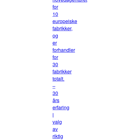
for
10
europeiske
fabrikker,
og
er
forhandler
for
30
fabrikker
totalt.
–
30
års
erfaring
i
valg
av
riktig