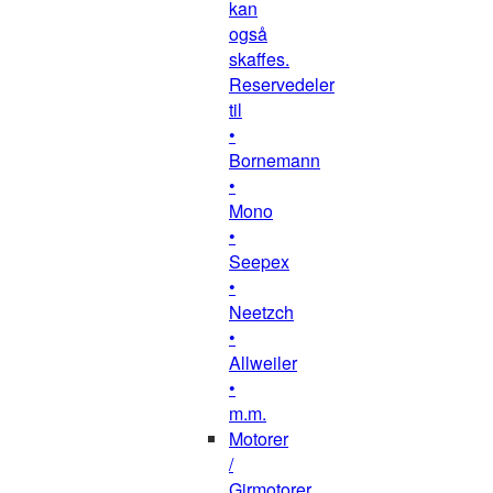
kan
også
skaffes.
Reservedeler
til
•
Bornemann
•
Mono
•
Seepex
•
Neetzch
•
Allweiler
•
m.m.
Motorer
/
Girmotorer