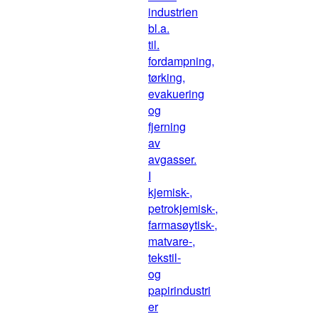
industrien
bl.a.
til.
fordampning,
tørking,
evakuering
og
fjerning
av
avgasser.
I
kjemisk-,
petrokjemisk-,
farmasøytisk-,
matvare-,
tekstil-
og
papirindustri
er