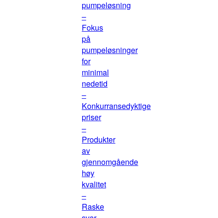
pumpeløsning
–
Fokus
på
pumpeløsninger
for
minimal
nedetid
–
Konkurransedyktige
priser
–
Produkter
av
gjennomgående
høy
kvalitet
–
Raske
svar