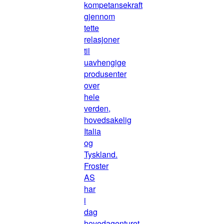
kompetansekraft
gjennom
tette
relasjoner
til
uavhengige
produsenter
over
hele
verden,
hovedsakelig
Italia
og
Tyskland.
Froster
AS
har
i
dag
hovedagenturet