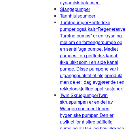
dynamisk balansert.
Slangepumper
Tannhjulspumper
Turbinpumper
Periferiske
pumper også kalt “Regenerative
Turbine pumps” er en krysning
mellom en fortrengerpumpe og
en sentrifugalpumpe. Mediet
pumpes i en periferisk kanal ,
ikke ulikt som i en side kanal
pumpe. Disse pumpene var i
utgangspunktet et nisjeprodukt,
men de er i dag avgjørende i en
rekkeforskjellige applikasjoner:
Twin Skruepumper
Twin
skruepumpen er en del av
Wangen sortiment innen
hygeniske pumper. Den er
utviklet for å sikre pålitelig
pumping av lav- og høy viskøse,