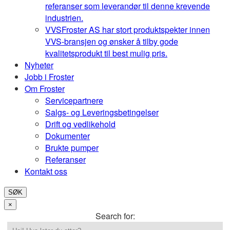
referanser som leverandør til denne krevende
industrien.
VVS
Froster AS har stort produktspekter innen
VVS-bransjen og ønsker å tilby gode
kvalitetsprodukt til best mulig pris.
Nyheter
Jobb i Froster
Om Froster
Servicepartnere
Salgs- og Leveringsbetingelser
Drift og vedlikehold
Dokumenter
Brukte pumper
Referanser
Kontakt oss
SØK
×
Search for: