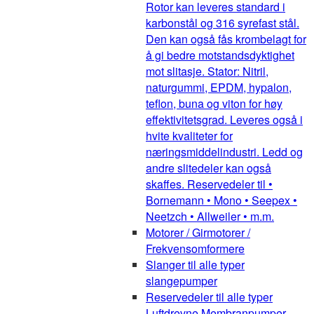
Rotor kan leveres standard i
karbonstål og 316 syrefast stål.
Den kan også fås krombelagt for
å gi bedre motstandsdyktighet
mot slitasje. Stator: Nitril,
naturgummi, EPDM, hypalon,
teflon, buna og viton for høy
effektivitetsgrad. Leveres også i
hvite kvaliteter for
næringsmiddelindustri. Ledd og
andre slitedeler kan også
skaffes. Reservedeler til •
Bornemann • Mono • Seepex •
Neetzch • Allweiler • m.m.
Motorer / Girmotorer /
Frekvensomformere
Slanger til alle typer
slangepumper
Reservedeler til alle typer
Luftdrevne Membranpumper