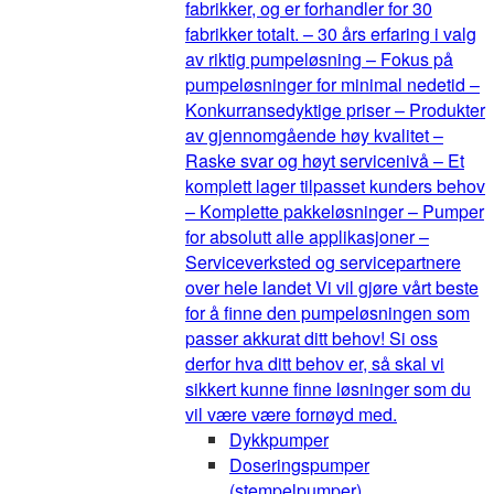
fabrikker, og er forhandler for 30
fabrikker totalt. – 30 års erfaring i valg
av riktig pumpeløsning – Fokus på
pumpeløsninger for minimal nedetid –
Konkurransedyktige priser – Produkter
av gjennomgående høy kvalitet –
Raske svar og høyt servicenivå – Et
komplett lager tilpasset kunders behov
– Komplette pakkeløsninger – Pumper
for absolutt alle applikasjoner –
Serviceverksted og servicepartnere
over hele landet Vi vil gjøre vårt beste
for å finne den pumpeløsningen som
passer akkurat ditt behov! Si oss
derfor hva ditt behov er, så skal vi
sikkert kunne finne løsninger som du
vil være være fornøyd med.
Dykkpumper
Doseringspumper
(stempelpumper)