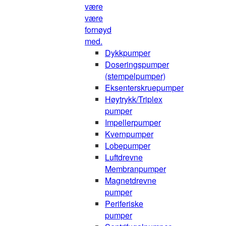
være
være
fornøyd
med.
Dykkpumper
Doseringspumper
(stempelpumper)
Eksenterskruepumper
Høytrykk/Triplex
pumper
Impellerpumper
Kvernpumper
Lobepumper
Luftdrevne
Membranpumper
Magnetdrevne
pumper
Periferiske
pumper