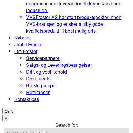
referanser som leverandør til denne krevende
industrien.
VVS
Froster AS har stort produktspekter innen
VVS-bransjen og ønsker å tilby gode
kvalitetsprodukt til best mulig pris.
Nyheter
Jobb i Froster
Om Froster
Servicepartnere
Salgs- og Leveringsbetingelser
Drift og vedlikehold
Dokumenter
Brukte pumper
Referanser
Kontakt oss
SØK
×
Search for: