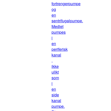
fortrengerpumpe
og
en
sentrifugalpumpe.
Mediet
pumpes
i
en
periferisk
kanal
,
ikke
ulikt
som
i
en
side
kanal
pumpe.