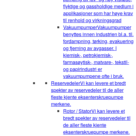
flyktige og gassholdige medium i
applikasjoner som har høye krav
til renhold og virkningsgrad
Vakuumpumper
Vakuumpumper
benyttes innen industrien bl.a. til.
fordampning, tørking, evakuering
og fjerning av avgasser. I
kjemisk-, petrokjemisk-,
farmasøytisk-, matvare-, tekstil-
og papirindustri er
vakuumpumpene ofte i bruk.
Reservedeler
Vi kan levere et bredt
spekter av reservedeler til de aller
fleste kjente eksenterskruepumpe
merkene.
Rotor / Stator
Vi kan levere et
bredt spekter av reservedeler til
de aller fleste kjente
eksenterskruepumpe merkene.