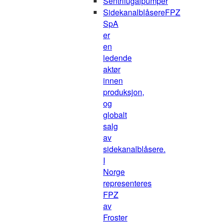
Sentrifugalpumper
Sidekanalblåsere
FPZ
SpA
er
en
ledende
aktør
innen
produksjon,
og
globalt
salg
av
sidekanalblåsere.
I
Norge
representeres
FPZ
av
Froster