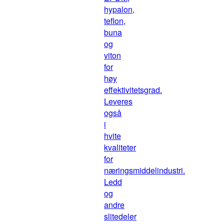
hypalon,
teflon,
buna
og
viton
for
høy
effektivitetsgrad.
Leveres
også
i
hvite
kvaliteter
for
næringsmiddelindustri.
Ledd
og
andre
slitedeler