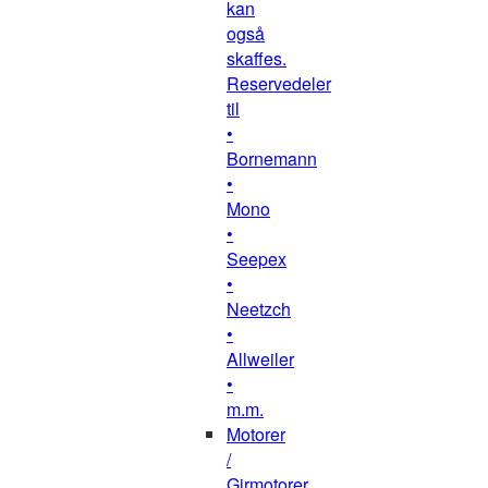
kan
også
skaffes.
Reservedeler
til
•
Bornemann
•
Mono
•
Seepex
•
Neetzch
•
Allweiler
•
m.m.
Motorer
/
Girmotorer