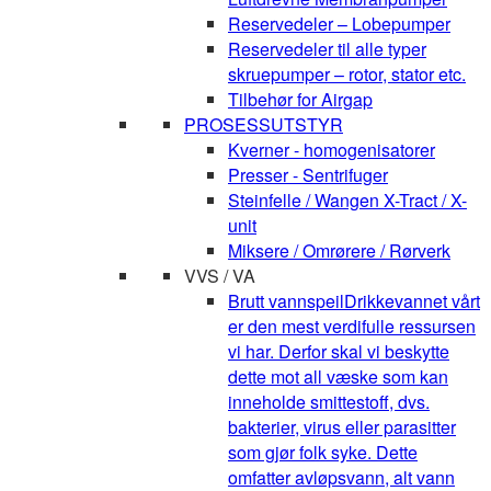
Reservedeler – Lobepumper
Reservedeler til alle typer
skruepumper – rotor, stator etc.
Tilbehør for Airgap
PROSESSUTSTYR
Kverner - homogenisatorer
Presser - Sentrifuger
Steinfelle / Wangen X-Tract / X-
unit
Miksere / Omrørere / Rørverk
VVS / VA
Brutt vannspeil
Drikkevannet vårt
er den mest verdifulle ressursen
vi har. Derfor skal vi beskytte
dette mot all væske som kan
inneholde smittestoff, dvs.
bakterier, virus eller parasitter
som gjør folk syke. Dette
omfatter avløpsvann, alt vann