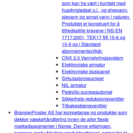
som kan ha vært i kontakt med
husdyrgjødsel o.l., og elvevann,
sjøvann og annet vann i naturen.
Produktet er konstruert for å
tilfredsstille kravene i NS-EN
1717:2001, TEK17 §§ 15-6 og
15-9 og i Standard
abonnementsvilkår.
CNX 2.0 Vannstyringssystem
Elektroniske armatur
Elektroniske dusjpanel
Sirkulasjonspumper
NIL armatur
Pedrollo pumpeautomat
Sikkerhets-reduksjonsventiler
Tilbakestrømsventiler
Bransjer
Froster AS har kompetanse og produkter som
dekker væskehåndtering innen de aller fleste
markedssegmenter i Norge. Denne erfaringen,
sammen med vårt store produktsortiment, sørger for at