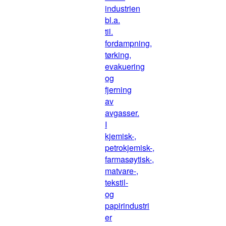
industrien
bl.a.
til.
fordampning,
tørking,
evakuering
og
fjerning
av
avgasser.
I
kjemisk-,
petrokjemisk-,
farmasøytisk-,
matvare-,
tekstil-
og
papirindustri
er