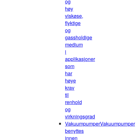
og
høy
viskøse,
flyktige
og
gassholdige
medium
i
applikasjoner
som
har
høye
krav
til
renhold
og
virkningsgrad
Vakuumpumper
Vakuumpumper
benyttes
innen