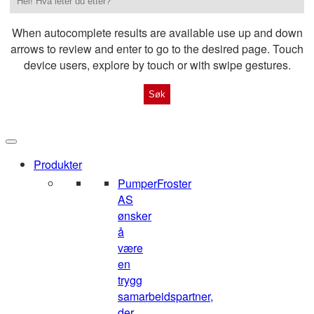
When autocomplete results are available use up and down
arrows to review and enter to go to the desired page. Touch
device users, explore by touch or with swipe gestures.
Produkter
Pumper
Froster
AS
ønsker
å
være
en
trygg
samarbeidspartner,
der