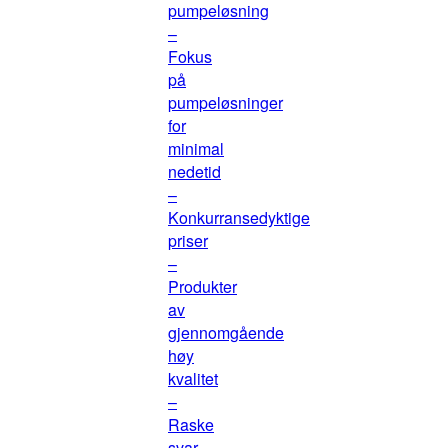
pumpeløsning
–
Fokus
på
pumpeløsninger
for
minimal
nedetid
–
Konkurransedyktige
priser
–
Produkter
av
gjennomgående
høy
kvalitet
–
Raske
svar