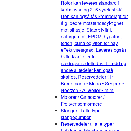
Rotor kan leveres standard i
karbonstål og 316 syrefast stål.
Den kan også fås krombelagt for
å gi bedre motstandsdyktighet
mot slitasje. Stator: Nitril,
naturgummi, EPDM, hypalon,
teflon, buna og viton for høy
effektivitetsgrad. Leveres også i
hvite kvaliteter for
næringsmiddelindustri. Ledd og
andre slitedeler kan også
skaffes. Reservedeler til •
Bornemann • Mono • Seepex •
Neetzch • Allweiler • m.m.
Motorer / Girmotorer /
Frekvensomformere
Slanger til alle typer
slangepumper
Reservedeler til alle typer
Luftdrevne Membranpumper