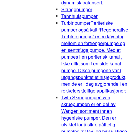
dynamisk balansert.
Slangepumper
Tannhjulspumper
Turbinpumper
Periferiske
pumper også kalt “Regenerative
Turbine pumps” er en krysning
mellom en fortrengerpumpe og
en sentrifugalpumpe. Mediet
pumpes i en periferisk kanal ,
ikke ulikt som i en side kanal
pumpe. Disse pumpene var i
utgangspunktet et nisjeprodukt,
men de er i dag avgjørende i en
rekkeforskjellige applikasjoner:
Twin Skruepumper
Twin
skruepumpen er en del av
Wangen sortiment innen
hygeniske pumper. Den er
utviklet for å sikre pålitelig
pumping av lav- og høy viskøse,