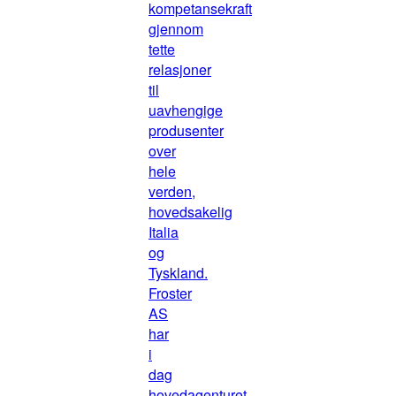
kompetansekraft
gjennom
tette
relasjoner
til
uavhengige
produsenter
over
hele
verden,
hovedsakelig
Italia
og
Tyskland.
Froster
AS
har
i
dag
hovedagenturet