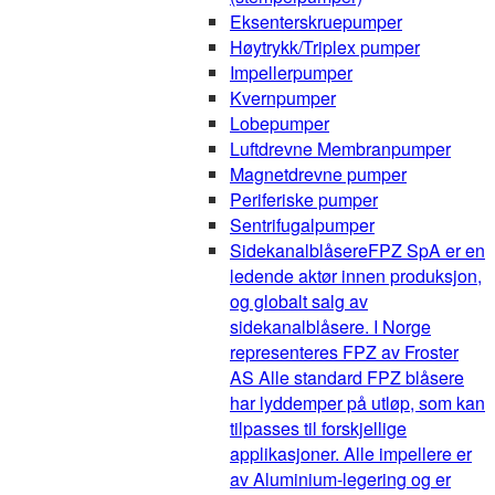
Eksenterskruepumper
Høytrykk/Triplex pumper
Impellerpumper
Kvernpumper
Lobepumper
Luftdrevne Membranpumper
Magnetdrevne pumper
Periferiske pumper
Sentrifugalpumper
Sidekanalblåsere
FPZ SpA er en
ledende aktør innen produksjon,
og globalt salg av
sidekanalblåsere. I Norge
representeres FPZ av Froster
AS Alle standard FPZ blåsere
har lyddemper på utløp, som kan
tilpasses til forskjellige
applikasjoner. Alle impellere er
av Aluminium-legering og er