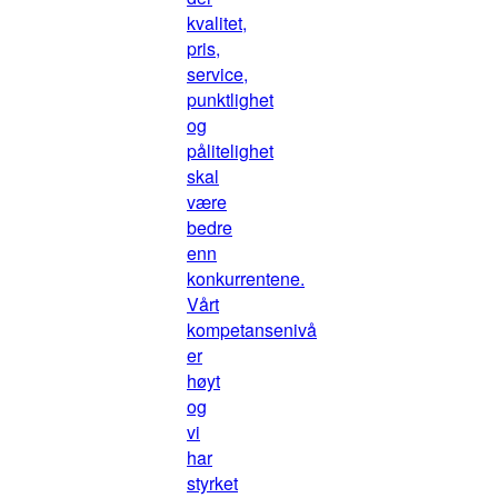
kvalitet,
pris,
service,
punktlighet
og
pålitelighet
skal
være
bedre
enn
konkurrentene.
Vårt
kompetansenivå
er
høyt
og
vi
har
styrket