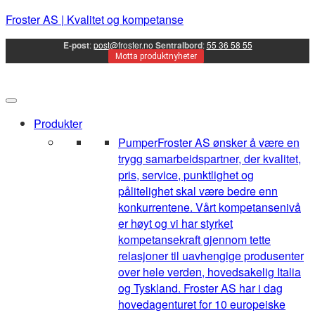
Froster AS | Kvalitet og kompetanse
E-post
:
post@froster.no
Sentralbord
:
55 36 58 55
Motta produktnyheter
Produkter
Pumper
Froster AS ønsker å være en
trygg samarbeidspartner, der kvalitet,
pris, service, punktlighet og
pålitelighet skal være bedre enn
konkurrentene. Vårt kompetansenivå
er høyt og vi har styrket
kompetansekraft gjennom tette
relasjoner til uavhengige produsenter
over hele verden, hovedsakelig Italia
og Tyskland. Froster AS har i dag
hovedagenturet for 10 europeiske