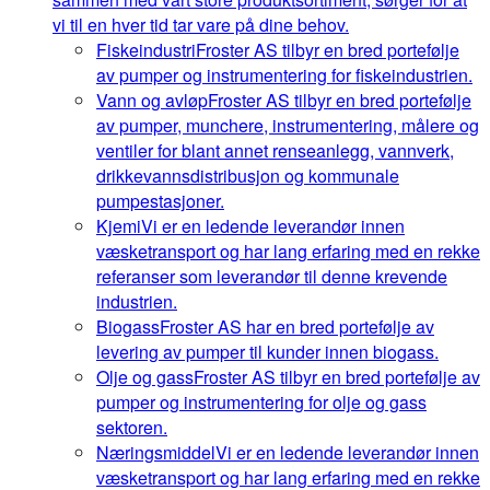
vi til en hver tid tar vare på dine behov.
Fiskeindustri
Froster AS tilbyr en bred portefølje
av pumper og instrumentering for fiskeindustrien.
Vann og avløp
Froster AS tilbyr en bred portefølje
av pumper, munchere, instrumentering, målere og
ventiler for blant annet renseanlegg, vannverk,
drikkevannsdistribusjon og kommunale
pumpestasjoner.
Kjemi
Vi er en ledende leverandør innen
væsketransport og har lang erfaring med en rekke
referanser som leverandør til denne krevende
industrien.
Biogass
Froster AS har en bred portefølje av
levering av pumper til kunder innen biogass.
Olje og gass
Froster AS tilbyr en bred portefølje av
pumper og instrumentering for olje og gass
sektoren.
Næringsmiddel
Vi er en ledende leverandør innen
væsketransport og har lang erfaring med en rekke