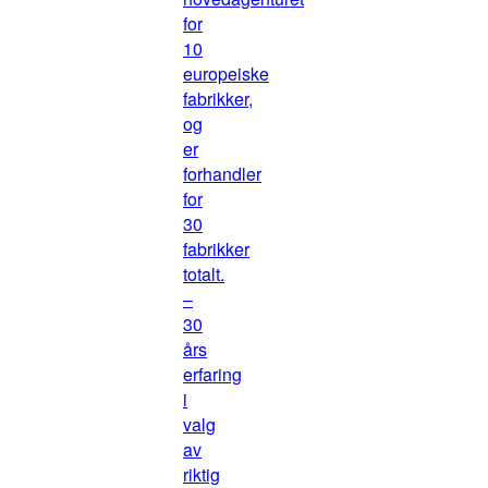
for
10
europeiske
fabrikker,
og
er
forhandler
for
30
fabrikker
totalt.
–
30
års
erfaring
i
valg
av
riktig