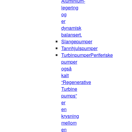
Aluminium-
legering
og
er
dynamisk
balansert.
Slangepumper
Tannhjulspumper
Turbinpumper
Periferiske
pumper
også
kalt
“Regenerative
Turbine
pumps”
er
en
krysning
mellom
en