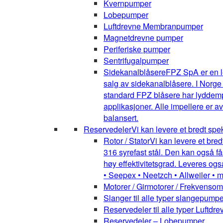
Kvernpumper
Lobepumper
Luftdrevne Membranpumper
Magnetdrevne pumper
Periferiske pumper
Sentrifugalpumper
Sidekanalblåsere
FPZ SpA er en l
salg av sidekanalblåsere. I Norge
standard FPZ blåsere har lyddemper
applikasjoner. Alle impellere er 
balansert.
Reservedeler
Vi kan levere et bredt spe
Rotor / Stator
Vi kan levere et bred
316 syrefast stål. Den kan også få
høy effektivitetsgrad. Leveres ogs
• Seepex • Neetzch • Allweiler • 
Motorer / Girmotorer / Frekvenso
Slanger til alle typer slangepumpe
Reservedeler til alle typer Luft
Reservedeler – Lobepumper