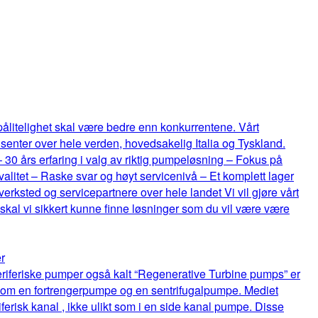
 pålitelighet skal være bedre enn konkurrentene. Vårt
senter over hele verden, hovedsakelig Italia og Tyskland.
 – 30 års erfaring i valg av riktig pumpeløsning – Fokus på
itet – Raske svar og høyt servicenivå – Et komplett lager
rksted og servicepartnere over hele landet Vi vil gjøre vårt
 skal vi sikkert kunne finne løsninger som du vil være være
r
riferiske pumper også kalt “Regenerative Turbine pumps” er
lom en fortrengerpumpe og en sentrifugalpumpe. Mediet
ferisk kanal , ikke ulikt som i en side kanal pumpe. Disse