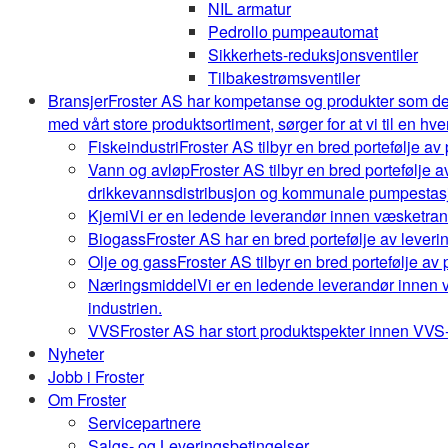
NIL armatur
Pedrollo pumpeautomat
Sikkerhets-reduksjonsventiler
Tilbakestrømsventiler
Bransjer
Froster AS har kompetanse og produkter som de
med vårt store produktsortiment, sørger for at vi til en hve
Fiskeindustri
Froster AS tilbyr en bred portefølje av
Vann og avløp
Froster AS tilbyr en bred portefølje
drikkevannsdistribusjon og kommunale pumpestasj
Kjemi
Vi er en ledende leverandør innen væsketrans
Biogass
Froster AS har en bred portefølje av leveri
Olje og gass
Froster AS tilbyr en bred portefølje av
Næringsmiddel
Vi er en ledende leverandør innen 
industrien.
VVS
Froster AS har stort produktspekter innen VVS-b
Nyheter
Jobb i Froster
Om Froster
Servicepartnere
Salgs- og Leveringsbetingelser