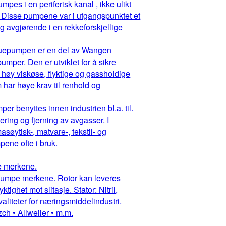
pes i en periferisk kanal , ikke ulikt
 Disse pumpene var i utgangspunktet et
g avgjørende i en rekkeforskjellige
ruepumpen er en del av Wangen
mper. Den er utviklet for å sikre
 høy viskøse, flyktige og gassholdige
har høye krav til renhold og
r benyttes innen industrien bl.a. til.
ring og fjerning av avgasser. I
asøytisk-, matvare-, tekstil- og
ene ofte i bruk.
pe merkene.
ruepumpe merkene. Rotor kan leveres
ighet mot slitasje. Stator: Nitril,
aliteter for næringsmiddelindustri.
ch • Allweiler • m.m.