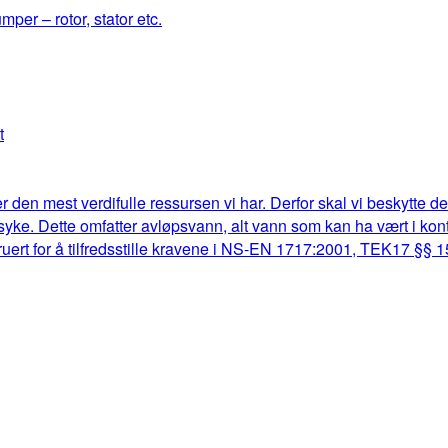
mper – rotor, stator etc.
t
r den mest verdifulle ressursen vi har. Derfor skal vi beskytte d
lk syke. Dette omfatter avløpsvann, alt vann som kan ha vært i k
truert for å tilfredsstille kravene i NS-EN 1717:2001, TEK17 §§ 