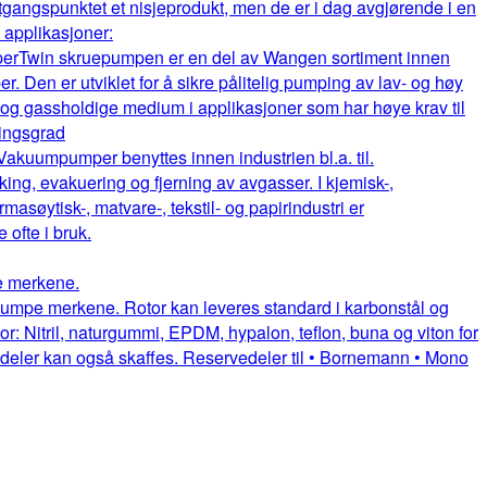
gangspunktet et nisjeprodukt, men de er i dag avgjørende i en
e applikasjoner:
per
Twin skruepumpen er en del av Wangen sortiment innen
. Den er utviklet for å sikre pålitelig pumping av lav- og høy
e og gassholdige medium i applikasjoner som har høye krav til
ningsgrad
Vakuumpumper benyttes innen industrien bl.a. til.
king, evakuering og fjerning av avgasser. I kjemisk-,
rmasøytisk-, matvare-, tekstil- og papirindustri er
fte i bruk.
pe merkene.
uepumpe merkene. Rotor kan leveres standard i karbonstål og
or: Nitril, naturgummi, EPDM, hypalon, teflon, buna og viton for
itedeler kan også skaffes. Reservedeler til • Bornemann • Mono