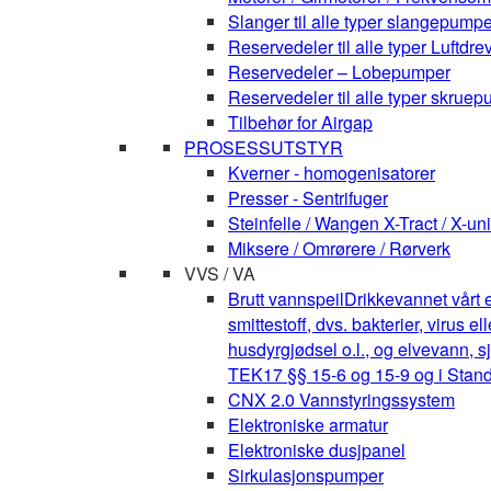
Slanger til alle typer slangepumpe
Reservedeler til alle typer Luft
Reservedeler – Lobepumper
Reservedeler til alle typer skruepu
Tilbehør for Airgap
PROSESSUTSTYR
Kverner - homogenisatorer
Presser - Sentrifuger
Steinfelle / Wangen X-Tract / X-uni
Miksere / Omrørere / Rørverk
VVS / VA
Brutt vannspeil
Drikkevannet vårt e
smittestoff, dvs. bakterier, virus 
husdyrgjødsel o.l., og elvevann, s
TEK17 §§ 15-6 og 15-9 og i Stan
CNX 2.0 Vannstyringssystem
Elektroniske armatur
Elektroniske dusjpanel
Sirkulasjonspumper