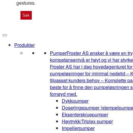
gestures.
Produkter
Pumper
Froster AS ønsker å være en tryg
kompetansenivå er høyt og vi har styrke
Froster AS har i dag hovedagenturet for 1
pumpeløsninger for minimal nedetid – K
tilpasset kunders behov – Komplette pak
beste for å finne den pumpeløsningen so
fornøyd med.
Dykkpumper
Doseringspumper (stempelpumpe
Eksenterskruepumper
Høytrykk/Triplex pumper
Impellerpumper