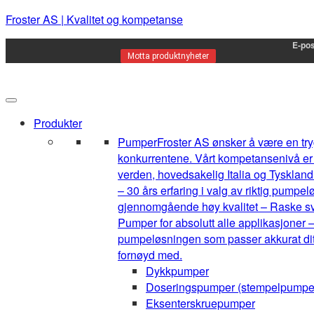
Froster AS | Kvalitet og kompetanse
E-pos
Motta produktnyheter
Produkter
Pumper
Froster AS ønsker å være en tryg
konkurrentene. Vårt kompetansenivå er h
verden, hovedsakelig Italia og Tyskland.
– 30 års erfaring i valg av riktig pump
gjennomgående høy kvalitet – Raske sva
Pumper for absolutt alle applikasjoner –
pumpeløsningen som passer akkurat ditt 
fornøyd med.
Dykkpumper
Doseringspumper (stempelpumpe
Eksenterskruepumper