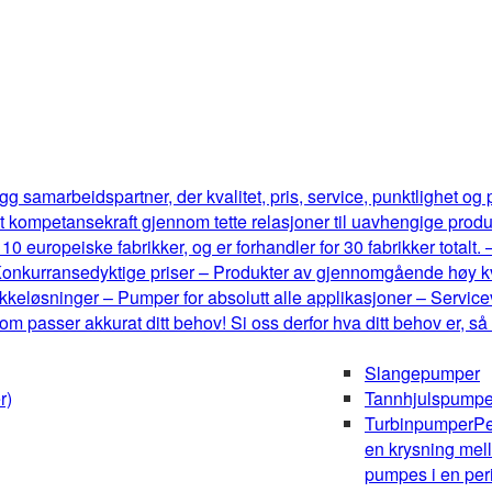
g samarbeidspartner, der kvalitet, pris, service, punktlighet og
t kompetansekraft gjennom tette relasjoner til uavhengige produ
0 europeiske fabrikker, og er forhandler for 30 fabrikker totalt.
onkurransedyktige priser – Produkter av gjennomgående høy kval
keløsninger – Pumper for absolutt alle applikasjoner – Serviceve
m passer akkurat ditt behov! Si oss derfor hva ditt behov er, så
Slangepumper
r)
Tannhjulspumpe
Turbinpumper
Pe
en krysning mel
pumpes i en peri