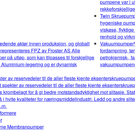
pumpene var i ut
rekkeforskjellig
Twin Skruepum
hygeniske pumper
viskøse, flyktig
renhold og virk
edende aktør innen produksjon, og globalt
Vakuumpumper
 representeres FPZ av Froster AS Alle
fordampning, tør
 på utløp, som kan tilpasses til forskjellige
petrokjemisk-, fa
av Aluminium-legering og er dynamisk
vakuumpumpene o
kter av reservedeler til de aller fleste kjente eksenterskruepum
t spekter av reservedeler til de aller fleste kjente eksenterskr
s krombelagt for å gi bedre motstandsdyktighet mot slitasje. Stat
å i hvite kvaliteter for næringsmiddelindustri. Ledd og andre sl
m.m.
mformere
r
drevne Membranpumper