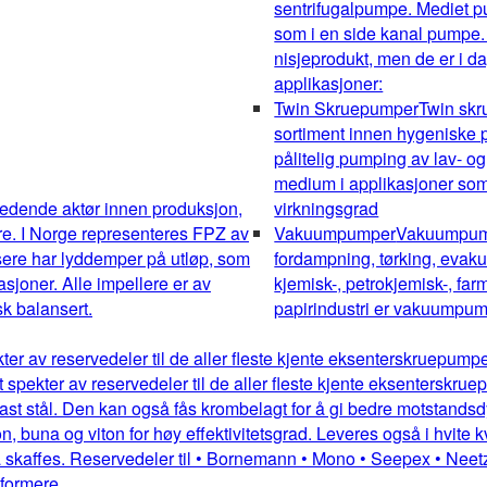
sentrifugalpumpe. Mediet pum
som i en side kanal pumpe.
nisjeprodukt, men de er i da
applikasjoner:
Twin Skruepumper
Twin sk
sortiment innen hygeniske pu
pålitelig pumping av lav- og
medium i applikasjoner som 
edende aktør innen produksjon,
virkningsgrad
re. I Norge representeres FPZ av
Vakuumpumper
Vakuumpumpe
sere har lyddemper på utløp, som
fordampning, tørking, evakue
kasjoner. Alle impellere er av
kjemisk-, petrokjemisk-, farm
k balansert.
papirindustri er vakuumpump
kter av reservedeler til de aller fleste kjente eksenterskruepum
dt spekter av reservedeler til de aller fleste kjente eksentersk
st stål. Den kan også fås krombelagt for å gi bedre motstandsdykt
 buna og viton for høy effektivitetsgrad. Leveres også i hvite kv
 skaffes. Reservedeler til • Bornemann • Mono • Seepex • Neetz
mformere