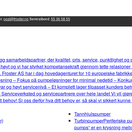
t
:
post@froster.no
Sentralbord
:
55 36 58 55
g samarbeidspartner, der kvalitet, pris, service, punktlighet og
øyt og vi har styrket kompetansekraft gjennom tette relasjoner
 Froster AS har i dag hovedagenturet for 10 europeiske fabrikker, 
eløsning – Fokus på pumpeløsninger for minimal nedetid – Konku
r og høyt servicenivå – Et komplett lager tilpasset kunders b
 Serviceverksted og servicepartnere over hele landet Vi vil gjøre
behov! Si oss derfor hva ditt behov er, så skal vi sikkert kunne
Tannhjulspumper
r)
Turbinpumper
Periferiske p
pumps” er en krysning mel