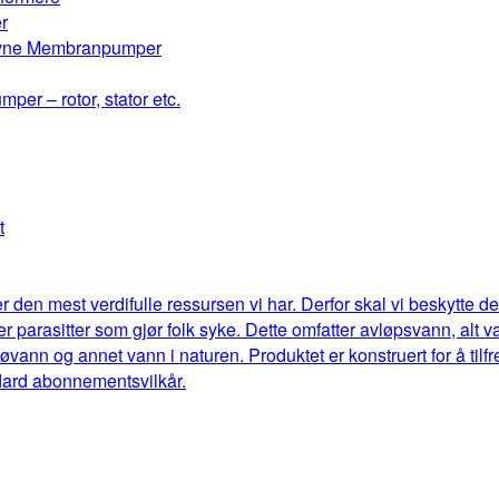
r
drevne Membranpumper
mper – rotor, stator etc.
t
r den mest verdifulle ressursen vi har. Derfor skal vi beskytte 
eller parasitter som gjør folk syke. Dette omfatter avløpsvann, al
jøvann og annet vann i naturen. Produktet er konstruert for å til
dard abonnementsvilkår.