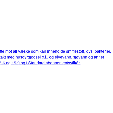
ette mot all væske som kan inneholde smittestoff, dvs. bakterier,
ontakt med husdyrgjødsel o.l., og elvevann, sjøvann og annet
15-6 og 15-9 og i Standard abonnementsvilkår.