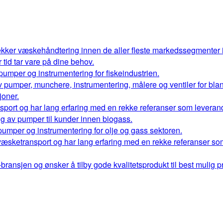
kker væskehåndtering innen de aller fleste markedssegmenter
r tid tar vare på dine behov.
 pumper og instrumentering for fiskeindustrien.
 av pumper, munchere, instrumentering, målere og ventiler for bl
oner.
port og har lang erfaring med en rekke referanser som leverand
ng av pumper til kunder innen biogass.
 pumper og instrumentering for olje og gass sektoren.
væsketransport og har lang erfaring med en rekke referanser so
ransjen og ønsker å tilby gode kvalitetsprodukt til best mulig pr