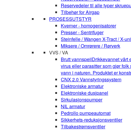
Reservedeler til alle typer skruepu
Tilbehør for Airgap
PROSESSUTSTYR
Kverner - homogenisatorer
Presser - Sentrifuger
Steinfelle / Wangen X-Tract / X-uni
Miksere / Omrørere / Rørverk
VVS / VA
Brutt vannspeil
Drikkevannet vårt e
virus eller parasitter som gjør fo
vann i naturen. Produktet er kons
CNX 2.0 Vannstyringssystem
Elektroniske armatur
Elektroniske dusjpanel
Sirkulasjonspumper
NIL armatur
Pedrollo pumpeautomat
Sikkerhets-reduksjonsventiler
Tilbakestrømsventiler