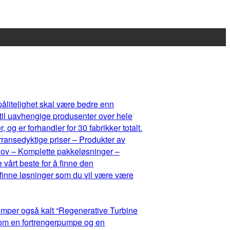
 pålitelighet skal være bedre enn
 til uavhengige produsenter over hele
og er forhandler for 30 fabrikker totalt.
rransedyktige priser – Produkter av
ehov – Komplette pakkeløsninger –
 vårt beste for å finne den
 finne løsninger som du vil være være
umper også kalt “Regenerative Turbine
lom en fortrengerpumpe og en