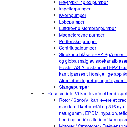
Høytrykk/Triplex pumper
Impellerpumper
Kvernpumper
Lobepumper
Luftdrevne Membranpumper
Magnetdrevne pumper
Periferiske pumper
Sentrifugalpumper
Sidekanalblåsere
FPZ SpA er en l
og globalt salg av sidekanalblåse
Froster AS Alle standard FPZ blå
kan tilpasses til forskjellige appli
Aluminium-legering og er dynamis
Slangepumper
Reservedeler
Vi kan levere et bredt spe
Rotor / Stator
Vi kan levere et bre
standard i karbonstål og 316 syrefa
naturgummi, EPDM, hypalon, teflon,
Ledd og andre slitedeler kan også
Motorer / Girmotorer / Frekvenso