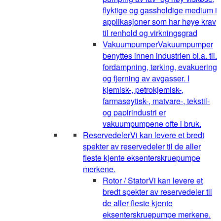
flyktige og gassholdige medium i
applikasjoner som har høye krav
til renhold og virkningsgrad
Vakuumpumper
Vakuumpumper
benyttes innen industrien bl.a. til.
fordampning, tørking, evakuering
og fjerning av avgasser. I
kjemisk-, petrokjemisk-,
farmasøytisk-, matvare-, tekstil-
og papirindustri er
vakuumpumpene ofte i bruk.
Reservedeler
Vi kan levere et bredt
spekter av reservedeler til de aller
fleste kjente eksenterskruepumpe
merkene.
Rotor / Stator
Vi kan levere et
bredt spekter av reservedeler til
de aller fleste kjente
eksenterskruepumpe merkene.