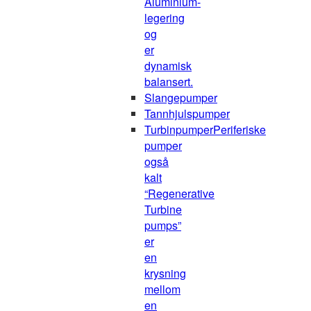
Aluminium-
legering
og
er
dynamisk
balansert.
Slangepumper
Tannhjulspumper
Turbinpumper
Periferiske
pumper
også
kalt
“Regenerative
Turbine
pumps”
er
en
krysning
mellom
en