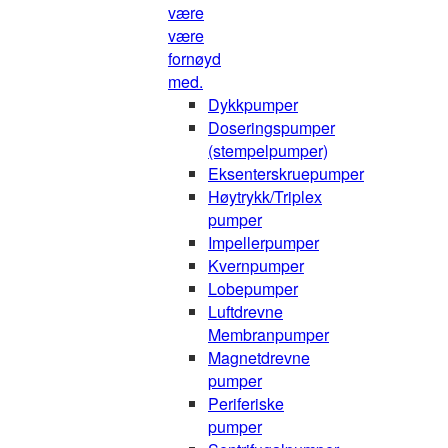
være
være
fornøyd
med.
Dykkpumper
Doseringspumper
(stempelpumper)
Eksenterskruepumper
Høytrykk/Triplex
pumper
Impellerpumper
Kvernpumper
Lobepumper
Luftdrevne
Membranpumper
Magnetdrevne
pumper
Periferiske
pumper