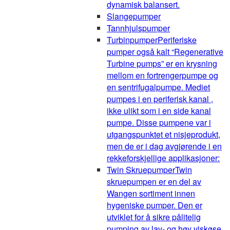
dynamisk balansert.
Slangepumper
Tannhjulspumper
Turbinpumper
Periferiske
pumper også kalt “Regenerative
Turbine pumps” er en krysning
mellom en fortrengerpumpe og
en sentrifugalpumpe. Mediet
pumpes i en periferisk kanal ,
ikke ulikt som i en side kanal
pumpe. Disse pumpene var i
utgangspunktet et nisjeprodukt,
men de er i dag avgjørende i en
rekkeforskjellige applikasjoner:
Twin Skruepumper
Twin
skruepumpen er en del av
Wangen sortiment innen
hygeniske pumper. Den er
utviklet for å sikre pålitelig
pumping av lav- og høy viskøse,