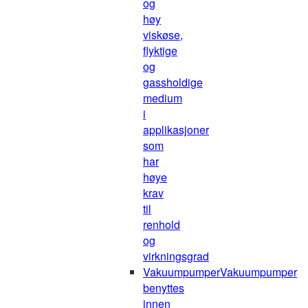
og
høy
viskøse,
flyktige
og
gassholdige
medium
i
applikasjoner
som
har
høye
krav
til
renhold
og
virkningsgrad
Vakuumpumper
Vakuumpumper
benyttes
innen