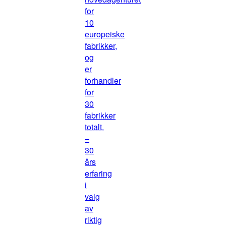
for
10
europeiske
fabrikker,
og
er
forhandler
for
30
fabrikker
totalt.
–
30
års
erfaring
i
valg
av
riktig