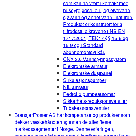
som kan ha vært i kontakt med
husdyrgjødsel o.l., og elvevann,
sjøvann og annet vann i naturen.
Produktet er konstruert for å
tilfredsstille kravene i NS-EN
1717:2001, TEK17 §§ 15-6 og
15-9 og i Standard
abonnementsvilkår.
CNX 2.0 Vannstyringssystem
Elektroniske armatur
Elektroniske dusjpanel
Sirkulasjonspumper
NIL armatur
Pedrollo pumpeautomat
Sikkerhets-reduksjonsventiler
Tilbakestrømsventiler
Bransjer
Froster AS har kompetanse og produkter som
dekker væskehåndtering innen de aller fleste
markedssegmenter i Norge. Denne erfaringen,
sammen med vårt store produktsortiment, sørger for at