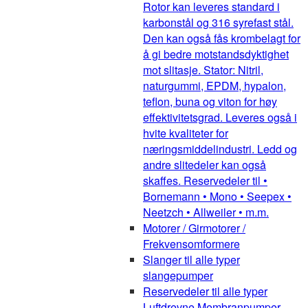
Rotor kan leveres standard i
karbonstål og 316 syrefast stål.
Den kan også fås krombelagt for
å gi bedre motstandsdyktighet
mot slitasje. Stator: Nitril,
naturgummi, EPDM, hypalon,
teflon, buna og viton for høy
effektivitetsgrad. Leveres også i
hvite kvaliteter for
næringsmiddelindustri. Ledd og
andre slitedeler kan også
skaffes. Reservedeler til •
Bornemann • Mono • Seepex •
Neetzch • Allweiler • m.m.
Motorer / Girmotorer /
Frekvensomformere
Slanger til alle typer
slangepumper
Reservedeler til alle typer
Luftdrevne Membranpumper