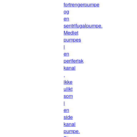
fortrengerpumpe
og
en
sentrifugalpumpe.
Mediet
pumpes
i
en
periferisk
kanal
,
ikke
ulikt
som
i
en
side
kanal
pumpe.