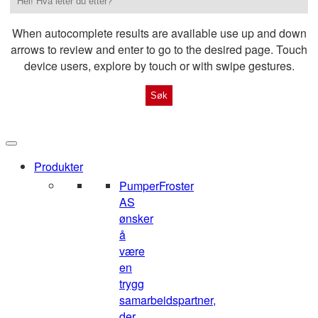
When autocomplete results are available use up and down
arrows to review and enter to go to the desired page. Touch
device users, explore by touch or with swipe gestures.
Produkter
Pumper
Froster
AS
ønsker
å
være
en
trygg
samarbeidspartner,
der