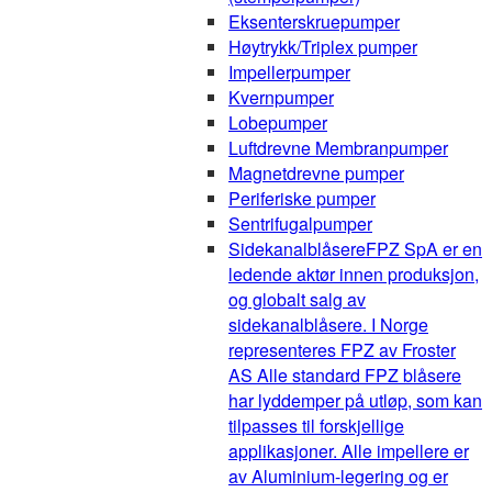
Eksenterskruepumper
Høytrykk/Triplex pumper
Impellerpumper
Kvernpumper
Lobepumper
Luftdrevne Membranpumper
Magnetdrevne pumper
Periferiske pumper
Sentrifugalpumper
Sidekanalblåsere
FPZ SpA er en
ledende aktør innen produksjon,
og globalt salg av
sidekanalblåsere. I Norge
representeres FPZ av Froster
AS Alle standard FPZ blåsere
har lyddemper på utløp, som kan
tilpasses til forskjellige
applikasjoner. Alle impellere er
av Aluminium-legering og er