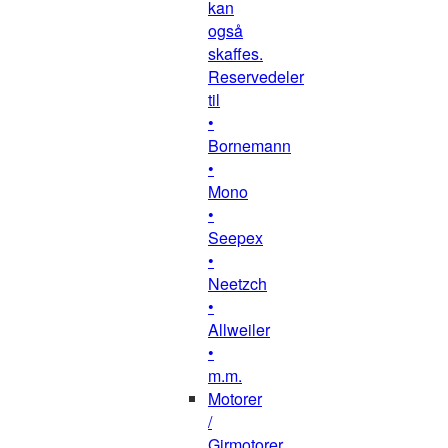
kan
også
skaffes.
Reservedeler
til
•
Bornemann
•
Mono
•
Seepex
•
Neetzch
•
Allweiler
•
m.m.
Motorer
/
Girmotorer