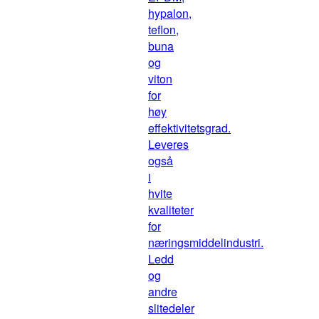
hypalon,
teflon,
buna
og
viton
for
høy
effektivitetsgrad.
Leveres
også
i
hvite
kvaliteter
for
næringsmiddelindustri.
Ledd
og
andre
slitedeler