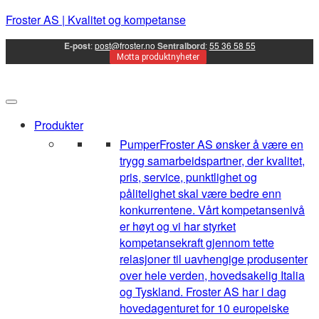
Froster AS | Kvalitet og kompetanse
E-post
:
post@froster.no
Sentralbord
:
55 36 58 55
Motta produktnyheter
Produkter
Pumper
Froster AS ønsker å være en
trygg samarbeidspartner, der kvalitet,
pris, service, punktlighet og
pålitelighet skal være bedre enn
konkurrentene. Vårt kompetansenivå
er høyt og vi har styrket
kompetansekraft gjennom tette
relasjoner til uavhengige produsenter
over hele verden, hovedsakelig Italia
og Tyskland. Froster AS har i dag
hovedagenturet for 10 europeiske