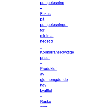
pumpeløsning
–
Fokus
på
pumpeløsninger
for
minimal
nedetid
–
Konkurransedyktige
priser
–
Produkter
av
gjennomgående
høy
kvalitet
–
Raske
svar