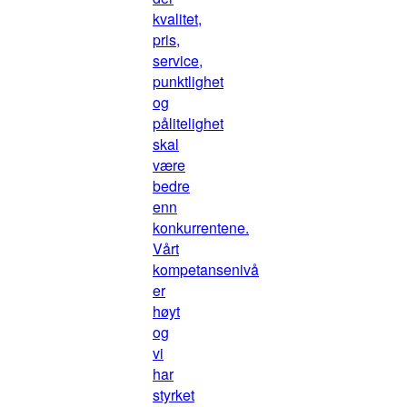
kvalitet,
pris,
service,
punktlighet
og
pålitelighet
skal
være
bedre
enn
konkurrentene.
Vårt
kompetansenivå
er
høyt
og
vi
har
styrket