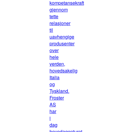
kompetansekraft
gjennom
tette
relasjoner
til
uavhengige
produsenter
over
hele
verden,
hovedsakelig
Italia
og
Tyskland.
Froster
AS
har
i
dag
hovedagenturet