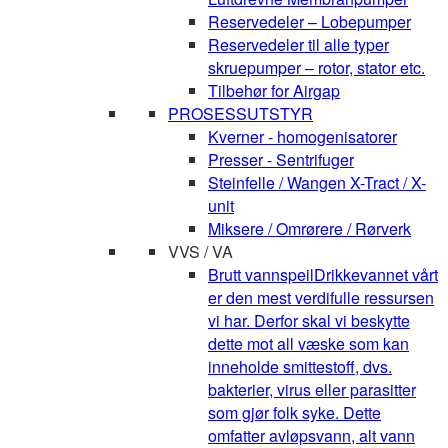
Reservedeler – Lobepumper
Reservedeler til alle typer
skruepumper – rotor, stator etc.
Tilbehør for Airgap
PROSESSUTSTYR
Kverner - homogenisatorer
Presser - Sentrifuger
Steinfelle / Wangen X-Tract / X-
unit
Miksere / Omrørere / Rørverk
VVS / VA
Brutt vannspeil
Drikkevannet vårt
er den mest verdifulle ressursen
vi har. Derfor skal vi beskytte
dette mot all væske som kan
inneholde smittestoff, dvs.
bakterier, virus eller parasitter
som gjør folk syke. Dette
omfatter avløpsvann, alt vann