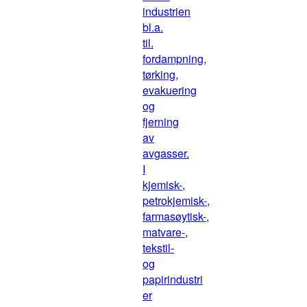
industrien
bl.a.
til.
fordampning,
tørking,
evakuering
og
fjerning
av
avgasser.
I
kjemisk-,
petrokjemisk-,
farmasøytisk-,
matvare-,
tekstil-
og
papirindustri
er