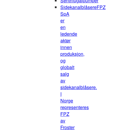
Sentrifugalpumper
Sidekanalblåsere
FPZ
SpA
er
en
ledende
aktør
innen
produksjon,
og
globalt
salg
av
sidekanalblåsere.
I
Norge
representeres
FPZ
av
Froster