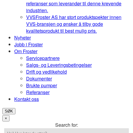
referanser som leverandør til denne krevende
industrien.
VVS
Froster AS har stort produktspekter innen
VVS-bransjen og ønsker å tilby gode
kvalitetsprodukt til best mulig pris.
Nyheter
Jobb i Froster
Om Froster
Servicepartnere
Salgs- og Leveringsbetingelser
Drift og vedlikehold
Dokumenter
Brukte pumper
Referanser
Kontakt oss
SØK
×
Search for: