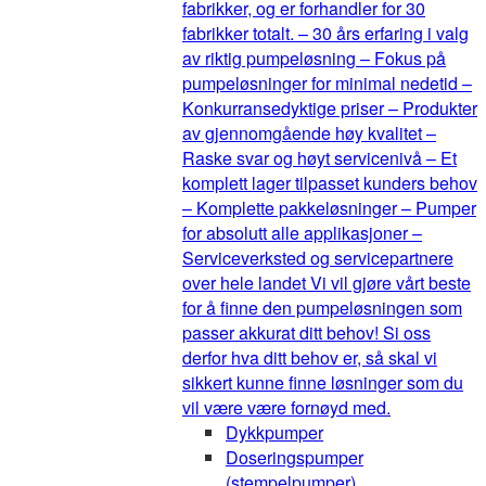
fabrikker, og er forhandler for 30
fabrikker totalt. – 30 års erfaring i valg
av riktig pumpeløsning – Fokus på
pumpeløsninger for minimal nedetid –
Konkurransedyktige priser – Produkter
av gjennomgående høy kvalitet –
Raske svar og høyt servicenivå – Et
komplett lager tilpasset kunders behov
– Komplette pakkeløsninger – Pumper
for absolutt alle applikasjoner –
Serviceverksted og servicepartnere
over hele landet Vi vil gjøre vårt beste
for å finne den pumpeløsningen som
passer akkurat ditt behov! Si oss
derfor hva ditt behov er, så skal vi
sikkert kunne finne løsninger som du
vil være være fornøyd med.
Dykkpumper
Doseringspumper
(stempelpumper)