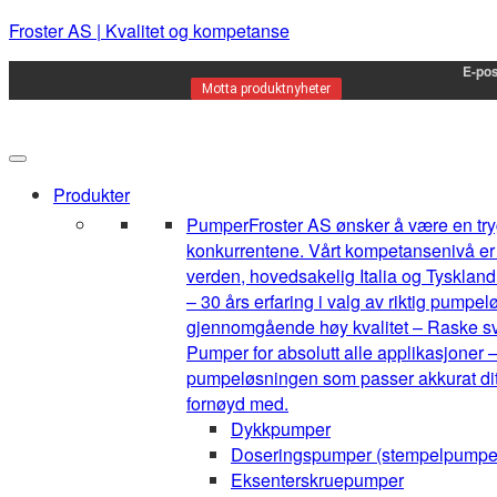
Froster AS | Kvalitet og kompetanse
E-pos
Motta produktnyheter
Produkter
Pumper
Froster AS ønsker å være en tryg
konkurrentene. Vårt kompetansenivå er h
verden, hovedsakelig Italia og Tyskland.
– 30 års erfaring i valg av riktig pump
gjennomgående høy kvalitet – Raske sva
Pumper for absolutt alle applikasjoner –
pumpeløsningen som passer akkurat ditt 
fornøyd med.
Dykkpumper
Doseringspumper (stempelpumpe
Eksenterskruepumper