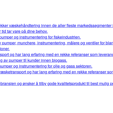
kker væskehåndtering innen de aller fleste markedssegmenter
r tid tar vare på dine behov.
 pumper og instrumentering for fiskeindustrien.
 av pumper, munchere, instrumentering, målere og ventiler for bl
oner.
port og har lang erfaring med en rekke referanser som leverand
ng av pumper til kunder innen biogass.
 pumper og instrumentering for olje og gass sektoren.
væsketransport og har lang erfaring med en rekke referanser so
ransjen og ønsker å tilby gode kvalitetsprodukt til best mulig pr