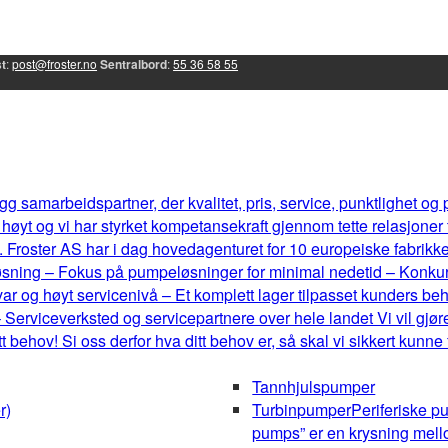
t
:
post@froster.no
Sentralbord
:
55 36 58 55
g samarbeidspartner, der kvalitet, pris, service, punktlighet og
øyt og vi har styrket kompetansekraft gjennom tette relasjoner
 Froster AS har i dag hovedagenturet for 10 europeiske fabrikker, 
eløsning – Fokus på pumpeløsninger for minimal nedetid – Konku
r og høyt servicenivå – Et komplett lager tilpasset kunders b
 Serviceverksted og servicepartnere over hele landet Vi vil gjøre
behov! Si oss derfor hva ditt behov er, så skal vi sikkert kunne
Tannhjulspumper
r)
Turbinpumper
Periferiske p
pumps” er en krysning mel