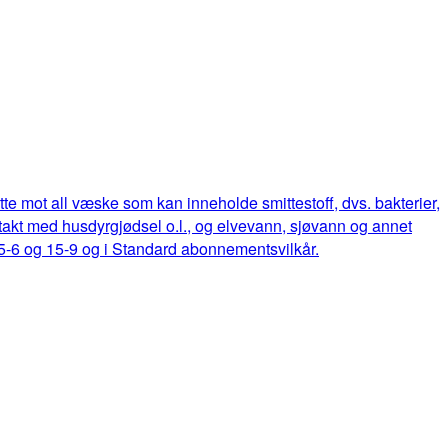
ette mot all væske som kan inneholde smittestoff, dvs. bakterier,
ontakt med husdyrgjødsel o.l., og elvevann, sjøvann og annet
15-6 og 15-9 og i Standard abonnementsvilkår.