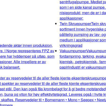
sentrifugalpumpe. Mediet pum
som i en side kanal pumpe.
nisjeprodukt, men de er i da
applikasjoner:
Twin Skruepumper
Twin sk
sortiment innen hygeniske pu
pålitelig pumping av lav- og
medium i applikasjoner som 
edende aktør innen produksjon,
virkningsgrad
re. I Norge representeres FPZ av
Vakuumpumper
Vakuumpumpe
sere har lyddemper på utløp, som
fordampning, tørking, evakue
kasjoner. Alle impellere er av
kjemisk-, petrokjemisk-, farm
k balansert.
papirindustri er vakuumpump
kter av reservedeler til de aller fleste kjente eksenterskruepum
dt spekter av reservedeler til de aller fleste kjente eksentersk
st stål. Den kan også fås krombelagt for å gi bedre motstandsdykt
 buna og viton for høy effektivitetsgrad. Leveres også i hvite kv
 skaffes. Reservedeler til • Bornemann • Mono • Seepex • Neetz
mformere