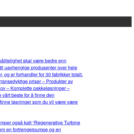
 pålitelighet skal være bedre enn
 til uavhengige produsenter over hele
og er forhandler for 30 fabrikker totalt.
rransedyktige priser – Produkter av
ehov – Komplette pakkeløsninger –
 vårt beste for å finne den
 finne løsninger som du vil være være
umper også kalt “Regenerative Turbine
lom en fortrengerpumpe og en