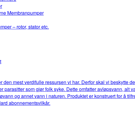
r
drevne Membranpumper
mper – rotor, stator etc.
t
r den mest verdifulle ressursen vi har. Derfor skal vi beskytte 
eller parasitter som gjør folk syke. Dette omfatter avløpsvann, al
jøvann og annet vann i naturen. Produktet er konstruert for å til
dard abonnementsvilkår.