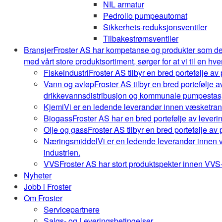
NIL armatur
Pedrollo pumpeautomat
Sikkerhets-reduksjonsventiler
Tilbakestrømsventiler
Bransjer
Froster AS har kompetanse og produkter som de
med vårt store produktsortiment, sørger for at vi til en hve
Fiskeindustri
Froster AS tilbyr en bred portefølje av
Vann og avløp
Froster AS tilbyr en bred portefølje
drikkevannsdistribusjon og kommunale pumpestasj
Kjemi
Vi er en ledende leverandør innen væsketrans
Biogass
Froster AS har en bred portefølje av leveri
Olje og gass
Froster AS tilbyr en bred portefølje av
Næringsmiddel
Vi er en ledende leverandør innen 
industrien.
VVS
Froster AS har stort produktspekter innen VVS-b
Nyheter
Jobb i Froster
Om Froster
Servicepartnere
Salgs- og Leveringsbetingelser