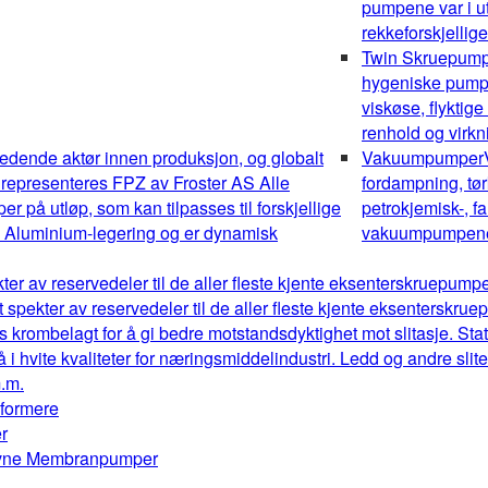
pumpene var i ut
rekkeforskjellig
Twin Skruepum
hygeniske pumper
viskøse, flyktig
renhold og virk
edende aktør innen produksjon, og globalt
Vakuumpumper
 representeres FPZ av Froster AS Alle
fordampning, tør
 på utløp, som kan tilpasses til forskjellige
petrokjemisk-, fa
av Aluminium-legering og er dynamisk
vakuumpumpene o
kter av reservedeler til de aller fleste kjente eksenterskruepum
t spekter av reservedeler til de aller fleste kjente eksenterskr
s krombelagt for å gi bedre motstandsdyktighet mot slitasje. Stat
å i hvite kvaliteter for næringsmiddelindustri. Ledd og andre sl
m.m.
mformere
r
drevne Membranpumper