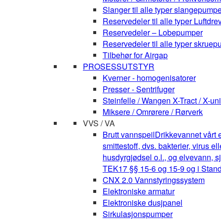
Slanger til alle typer slangepumpe
Reservedeler til alle typer Luft
Reservedeler – Lobepumper
Reservedeler til alle typer skruepu
Tilbehør for Airgap
PROSESSUTSTYR
Kverner - homogenisatorer
Presser - Sentrifuger
Steinfelle / Wangen X-Tract / X-uni
Miksere / Omrørere / Rørverk
VVS / VA
Brutt vannspeil
Drikkevannet vårt e
smittestoff, dvs. bakterier, virus 
husdyrgjødsel o.l., og elvevann, s
TEK17 §§ 15-6 og 15-9 og i Stan
CNX 2.0 Vannstyringssystem
Elektroniske armatur
Elektroniske dusjpanel
Sirkulasjonspumper