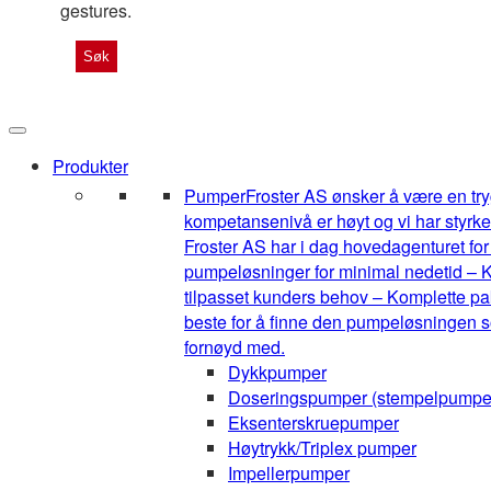
gestures.
Produkter
Pumper
Froster AS ønsker å være en tryg
kompetansenivå er høyt og vi har styrke
Froster AS har i dag hovedagenturet for 1
pumpeløsninger for minimal nedetid – K
tilpasset kunders behov – Komplette pak
beste for å finne den pumpeløsningen so
fornøyd med.
Dykkpumper
Doseringspumper (stempelpumpe
Eksenterskruepumper
Høytrykk/Triplex pumper
Impellerpumper