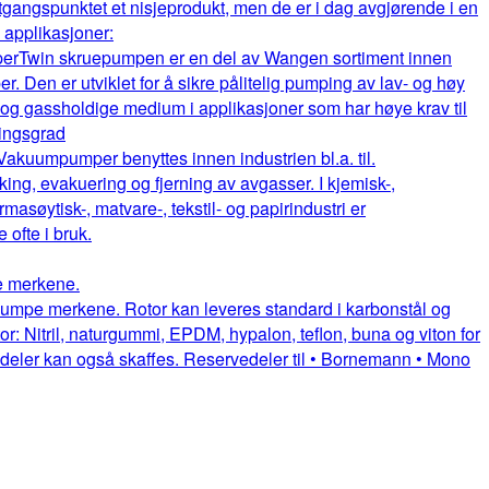
gangspunktet et nisjeprodukt, men de er i dag avgjørende i en
e applikasjoner:
per
Twin skruepumpen er en del av Wangen sortiment innen
. Den er utviklet for å sikre pålitelig pumping av lav- og høy
e og gassholdige medium i applikasjoner som har høye krav til
ningsgrad
Vakuumpumper benyttes innen industrien bl.a. til.
king, evakuering og fjerning av avgasser. I kjemisk-,
rmasøytisk-, matvare-, tekstil- og papirindustri er
fte i bruk.
pe merkene.
uepumpe merkene. Rotor kan leveres standard i karbonstål og
or: Nitril, naturgummi, EPDM, hypalon, teflon, buna og viton for
itedeler kan også skaffes. Reservedeler til • Bornemann • Mono