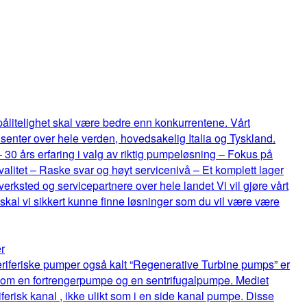
 pålitelighet skal være bedre enn konkurrentene. Vårt
senter over hele verden, hovedsakelig Italia og Tyskland.
 – 30 års erfaring i valg av riktig pumpeløsning – Fokus på
itet – Raske svar og høyt servicenivå – Et komplett lager
rksted og servicepartnere over hele landet Vi vil gjøre vårt
 skal vi sikkert kunne finne løsninger som du vil være være
r
riferiske pumper også kalt “Regenerative Turbine pumps” er
lom en fortrengerpumpe og en sentrifugalpumpe. Mediet
ferisk kanal , ikke ulikt som i en side kanal pumpe. Disse