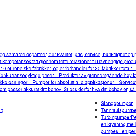
g samarbeidspartner, der kvalitet, pris, service, punktlighet og
t kompetansekraft gjennom tette relasjoner til uavhengige produ
0 europeiske fabrikker, og er forhandler for 30 fabrikker totalt.
onkurransedyktige priser – Produkter av gjennomgående høy kval
keløsninger – Pumper for absolutt alle applikasjoner – Serviceve
m passer akkurat ditt behov! Si oss derfor hva ditt behov er, så
Slangepumper
r)
Tannhjulspumpe
Turbinpumper
Pe
en krysning mel
pumpes i en peri