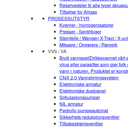
Reservedeler til alle typer skruepu
Tilbehør for Airgap
PROSESSUTSTYR
Kverner - homogenisatorer
Presser - Sentrifuger
Steinfelle / Wangen X-Tract / X-uni
Miksere / Omrørere / Rørverk
VVS / VA
Brutt vannspeil
Drikkevannet vårt e
virus eller parasitter som gjør fo
vann i naturen. Produktet er kons
CNX 2.0 Vannstyringssystem
Elektroniske armatur
Elektroniske dusjpanel
Sirkulasjonspumper
NIL armatur
Pedrollo pumpeautomat
Sikkerhets-reduksjonsventiler
Tilbakestrømsventiler