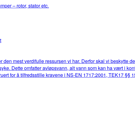
mper – rotor, stator etc.
t
r den mest verdifulle ressursen vi har. Derfor skal vi beskytte d
lk syke. Dette omfatter avløpsvann, alt vann som kan ha vært i k
truert for å tilfredsstille kravene i NS-EN 1717:2001, TEK17 §§ 