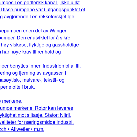
pes i en periferisk kanal , ikke ulikt
 Disse pumpene var i utgangspunktet et
g avgjørende i en rekkeforskjellige
ruepumpen er en del av Wangen
mper. Den er utviklet for å sikre
 høy viskøse, flyktige og gassholdige
har høye krav til renhold og
r benyttes innen industrien bl.a. til.
ring og fjerning av avgasser. I
asøytisk-, matvare-, tekstil- og
ene ofte i bruk.
pe merkene.
ruepumpe merkene. Rotor kan leveres
ighet mot slitasje. Stator: Nitril,
aliteter for næringsmiddelindustri.
ch • Allweiler • m.m.