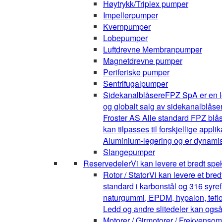
Høytrykk/Triplex pumper
Impellerpumper
Kvernpumper
Lobepumper
Luftdrevne Membranpumper
Magnetdrevne pumper
Periferiske pumper
Sentrifugalpumper
Sidekanalblåsere
FPZ SpA er en l
og globalt salg av sidekanalblåse
Froster AS Alle standard FPZ blå
kan tilpasses til forskjellige appli
Aluminium-legering og er dynamis
Slangepumper
Reservedeler
Vi kan levere et bredt spe
Rotor / Stator
Vi kan levere et bre
standard i karbonstål og 316 syrefa
naturgummi, EPDM, hypalon, teflon,
Ledd og andre slitedeler kan også
Motorer / Girmotorer / Frekvenso