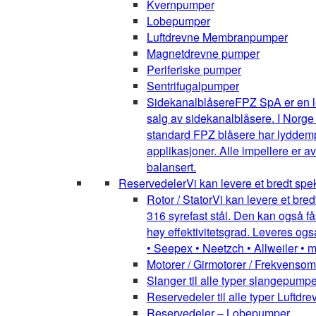
Kvernpumper
Lobepumper
Luftdrevne Membranpumper
Magnetdrevne pumper
Periferiske pumper
Sentrifugalpumper
Sidekanalblåsere
FPZ SpA er en l
salg av sidekanalblåsere. I Norge
standard FPZ blåsere har lyddemper
applikasjoner. Alle impellere er 
balansert.
Reservedeler
Vi kan levere et bredt spe
Rotor / Stator
Vi kan levere et bred
316 syrefast stål. Den kan også få
høy effektivitetsgrad. Leveres ogs
• Seepex • Neetzch • Allweiler • 
Motorer / Girmotorer / Frekvenso
Slanger til alle typer slangepumpe
Reservedeler til alle typer Luft
Reservedeler – Lobepumper