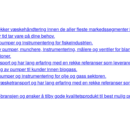
kker væskehåndtering innen de aller fleste markedssegmenter
r tid tar vare på dine behov.
 pumper og instrumentering for fiskeindustrien.
 av pumper, munchere, instrumentering, målere og ventiler for bl
oner.
port og har lang erfaring med en rekke referanser som leverand
ng av pumper til kunder innen biogass.
 pumper og instrumentering for olje og gass sektoren.
væsketransport og har lang erfaring med en rekke referanser so
ransjen og ønsker å tilby gode kvalitetsprodukt til best mulig pr