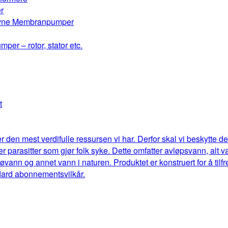
r
drevne Membranpumper
mper – rotor, stator etc.
t
r den mest verdifulle ressursen vi har. Derfor skal vi beskytte 
eller parasitter som gjør folk syke. Dette omfatter avløpsvann, al
jøvann og annet vann i naturen. Produktet er konstruert for å til
dard abonnementsvilkår.