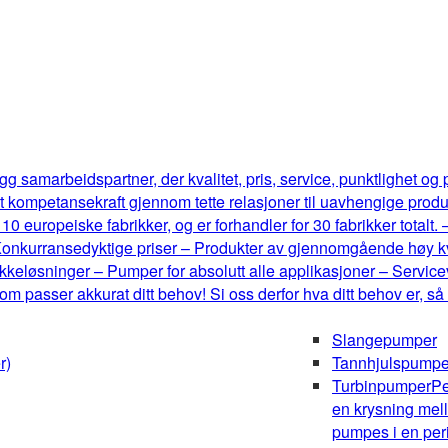
g samarbeidspartner, der kvalitet, pris, service, punktlighet og
t kompetansekraft gjennom tette relasjoner til uavhengige produ
0 europeiske fabrikker, og er forhandler for 30 fabrikker totalt.
onkurransedyktige priser – Produkter av gjennomgående høy kval
keløsninger – Pumper for absolutt alle applikasjoner – Serviceve
m passer akkurat ditt behov! Si oss derfor hva ditt behov er, så
Slangepumper
r)
Tannhjulspumpe
Turbinpumper
Pe
en krysning mel
pumpes i en peri