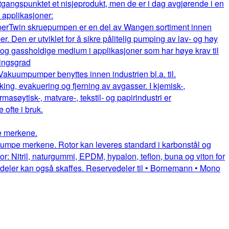
gangspunktet et nisjeprodukt, men de er i dag avgjørende i en
e applikasjoner:
per
Twin skruepumpen er en del av Wangen sortiment innen
. Den er utviklet for å sikre pålitelig pumping av lav- og høy
e og gassholdige medium i applikasjoner som har høye krav til
ningsgrad
Vakuumpumper benyttes innen industrien bl.a. til.
king, evakuering og fjerning av avgasser. I kjemisk-,
rmasøytisk-, matvare-, tekstil- og papirindustri er
fte i bruk.
pe merkene.
uepumpe merkene. Rotor kan leveres standard i karbonstål og
or: Nitril, naturgummi, EPDM, hypalon, teflon, buna og viton for
itedeler kan også skaffes. Reservedeler til • Bornemann • Mono