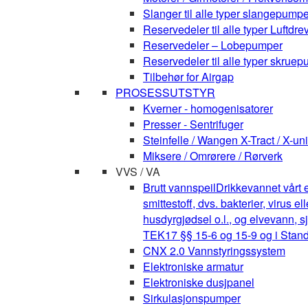
Slanger til alle typer slangepumpe
Reservedeler til alle typer Luft
Reservedeler – Lobepumper
Reservedeler til alle typer skruepu
Tilbehør for Airgap
PROSESSUTSTYR
Kverner - homogenisatorer
Presser - Sentrifuger
Steinfelle / Wangen X-Tract / X-uni
Miksere / Omrørere / Rørverk
VVS / VA
Brutt vannspeil
Drikkevannet vårt e
smittestoff, dvs. bakterier, virus 
husdyrgjødsel o.l., og elvevann, s
TEK17 §§ 15-6 og 15-9 og i Stan
CNX 2.0 Vannstyringssystem
Elektroniske armatur
Elektroniske dusjpanel
Sirkulasjonspumper