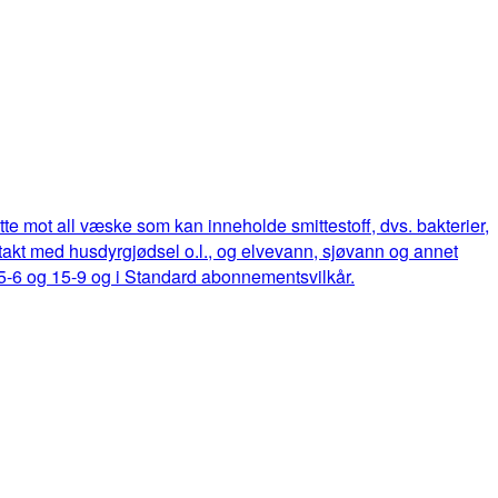
ette mot all væske som kan inneholde smittestoff, dvs. bakterier,
ontakt med husdyrgjødsel o.l., og elvevann, sjøvann og annet
15-6 og 15-9 og i Standard abonnementsvilkår.