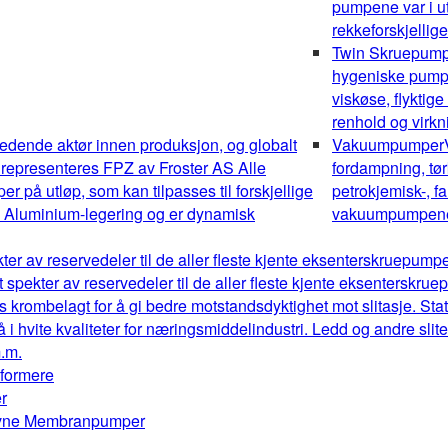
pumpene var i ut
rekkeforskjellig
Twin Skruepum
hygeniske pumper
viskøse, flyktig
renhold og virk
edende aktør innen produksjon, og globalt
Vakuumpumper
 representeres FPZ av Froster AS Alle
fordampning, tør
 på utløp, som kan tilpasses til forskjellige
petrokjemisk-, fa
av Aluminium-legering og er dynamisk
vakuumpumpene o
kter av reservedeler til de aller fleste kjente eksenterskruepum
t spekter av reservedeler til de aller fleste kjente eksenterskr
s krombelagt for å gi bedre motstandsdyktighet mot slitasje. Stat
å i hvite kvaliteter for næringsmiddelindustri. Ledd og andre sl
m.m.
mformere
r
drevne Membranpumper