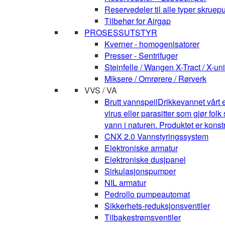
Reservedeler til alle typer skruepu
Tilbehør for Airgap
PROSESSUTSTYR
Kverner - homogenisatorer
Presser - Sentrifuger
Steinfelle / Wangen X-Tract / X-uni
Miksere / Omrørere / Rørverk
VVS / VA
Brutt vannspeil
Drikkevannet vårt e
virus eller parasitter som gjør fo
vann i naturen. Produktet er kons
CNX 2.0 Vannstyringssystem
Elektroniske armatur
Elektroniske dusjpanel
Sirkulasjonspumper
NIL armatur
Pedrollo pumpeautomat
Sikkerhets-reduksjonsventiler
Tilbakestrømsventiler