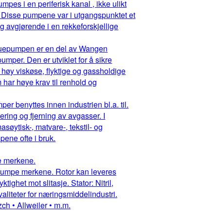
pes i en periferisk kanal , ikke ulikt
 Disse pumpene var i utgangspunktet et
g avgjørende i en rekkeforskjellige
ruepumpen er en del av Wangen
mper. Den er utviklet for å sikre
 høy viskøse, flyktige og gassholdige
har høye krav til renhold og
r benyttes innen industrien bl.a. til.
ring og fjerning av avgasser. I
asøytisk-, matvare-, tekstil- og
ene ofte i bruk.
pe merkene.
ruepumpe merkene. Rotor kan leveres
ighet mot slitasje. Stator: Nitril,
aliteter for næringsmiddelindustri.
ch • Allweiler • m.m.