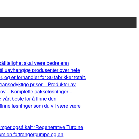
 pålitelighet skal være bedre enn
 til uavhengige produsenter over hele
og er forhandler for 30 fabrikker totalt.
rransedyktige priser – Produkter av
ehov – Komplette pakkeløsninger –
 vårt beste for å finne den
 finne løsninger som du vil være være
umper også kalt “Regenerative Turbine
lom en fortrengerpumpe og en