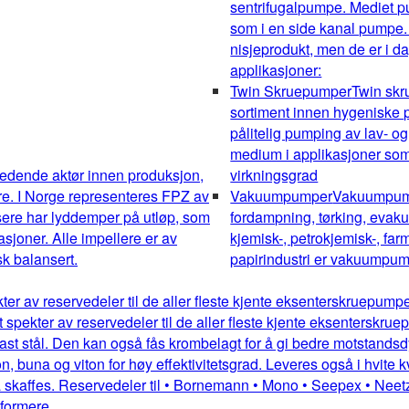
sentrifugalpumpe. Mediet pum
som i en side kanal pumpe.
nisjeprodukt, men de er i da
applikasjoner:
Twin Skruepumper
Twin sk
sortiment innen hygeniske pu
pålitelig pumping av lav- og
medium i applikasjoner som 
edende aktør innen produksjon,
virkningsgrad
re. I Norge representeres FPZ av
Vakuumpumper
Vakuumpumpe
sere har lyddemper på utløp, som
fordampning, tørking, evakue
kasjoner. Alle impellere er av
kjemisk-, petrokjemisk-, farm
k balansert.
papirindustri er vakuumpump
kter av reservedeler til de aller fleste kjente eksenterskruepum
dt spekter av reservedeler til de aller fleste kjente eksentersk
st stål. Den kan også fås krombelagt for å gi bedre motstandsdykt
 buna og viton for høy effektivitetsgrad. Leveres også i hvite kv
 skaffes. Reservedeler til • Bornemann • Mono • Seepex • Neetz
mformere