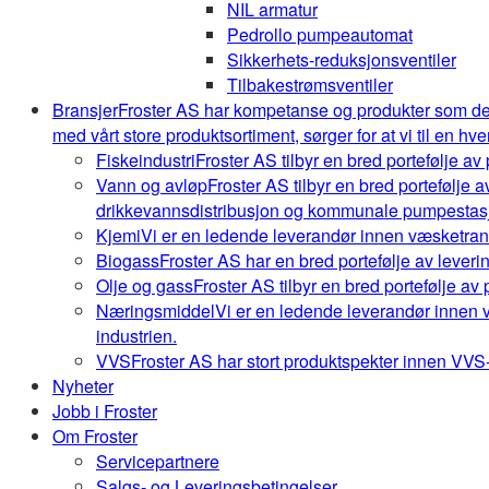
NIL armatur
Pedrollo pumpeautomat
Sikkerhets-reduksjonsventiler
Tilbakestrømsventiler
Bransjer
Froster AS har kompetanse og produkter som de
med vårt store produktsortiment, sørger for at vi til en hve
Fiskeindustri
Froster AS tilbyr en bred portefølje av
Vann og avløp
Froster AS tilbyr en bred portefølje
drikkevannsdistribusjon og kommunale pumpestasj
Kjemi
Vi er en ledende leverandør innen væsketrans
Biogass
Froster AS har en bred portefølje av leveri
Olje og gass
Froster AS tilbyr en bred portefølje av
Næringsmiddel
Vi er en ledende leverandør innen 
industrien.
VVS
Froster AS har stort produktspekter innen VVS-b
Nyheter
Jobb i Froster
Om Froster
Servicepartnere
Salgs- og Leveringsbetingelser