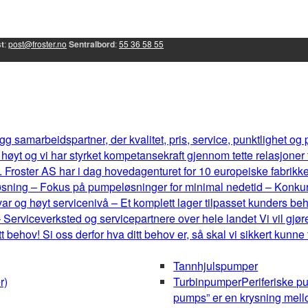
t
:
post@froster.no
Sentralbord
:
55 36 58 55
g samarbeidspartner, der kvalitet, pris, service, punktlighet og
øyt og vi har styrket kompetansekraft gjennom tette relasjoner
 Froster AS har i dag hovedagenturet for 10 europeiske fabrikker, 
eløsning – Fokus på pumpeløsninger for minimal nedetid – Konku
r og høyt servicenivå – Et komplett lager tilpasset kunders b
 Serviceverksted og servicepartnere over hele landet Vi vil gjøre
behov! Si oss derfor hva ditt behov er, så skal vi sikkert kunne
Tannhjulspumper
r)
Turbinpumper
Periferiske p
pumps” er en krysning mel