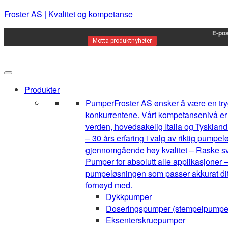
Froster AS | Kvalitet og kompetanse
E-pos
Motta produktnyheter
Produkter
Pumper
Froster AS ønsker å være en tryg
konkurrentene. Vårt kompetansenivå er h
verden, hovedsakelig Italia og Tyskland.
– 30 års erfaring i valg av riktig pump
gjennomgående høy kvalitet – Raske sva
Pumper for absolutt alle applikasjoner –
pumpeløsningen som passer akkurat ditt 
fornøyd med.
Dykkpumper
Doseringspumper (stempelpumpe
Eksenterskruepumper