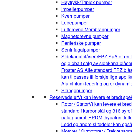
Høytrykk/Triplex pumper
Impellerpumper
Kvernpumper
Lobepumper
Luftdrevne Membranpumper
Magnetdrevne pumper
Periferiske pumper
Sentrifugalpumper
Sidekanalblåsere
FPZ SpA er en l
og globalt salg av sidekanalblåse
Froster AS Alle standard FPZ blå
kan tilpasses til forskjellige appli
Aluminium-legering og er dynamis
Slangepumper
Reservedeler
Vi kan levere et bredt spe
Rotor / Stator
Vi kan levere et bre
standard i karbonstål og 316 syrefa
naturgummi, EPDM, hypalon, teflon,
Ledd og andre slitedeler kan også
Motorer / Girmotorer / Frekvenso