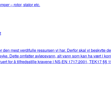
mper – rotor, stator etc.
t
r den mest verdifulle ressursen vi har. Derfor skal vi beskytte d
lk syke. Dette omfatter avløpsvann, alt vann som kan ha vært i k
truert for å tilfredsstille kravene i NS-EN 1717:2001, TEK17 §§ 