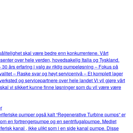
 pålitelighet skal være bedre enn konkurrentene. Vårt
senter over hele verden, hovedsakelig Italia og Tyskland.
 – 30 års erfaring i valg av riktig pumpeløsning – Fokus på
itet – Raske svar og høyt servicenivå – Et komplett lager
rksted og servicepartnere over hele landet Vi vil gjøre vårt
 skal vi sikkert kunne finne løsninger som du vil være være
r
riferiske pumper også kalt “Regenerative Turbine pumps” er
lom en fortrengerpumpe og en sentrifugalpumpe. Mediet
ferisk kanal , ikke ulikt som i en side kanal pumpe. Disse