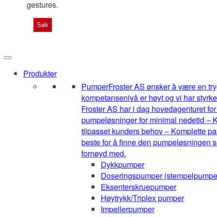
gestures.
Produkter
Pumper
Froster AS ønsker å være en tryg
kompetansenivå er høyt og vi har styrke
Froster AS har i dag hovedagenturet for 1
pumpeløsninger for minimal nedetid – K
tilpasset kunders behov – Komplette pak
beste for å finne den pumpeløsningen so
fornøyd med.
Dykkpumper
Doseringspumper (stempelpumpe
Eksenterskruepumper
Høytrykk/Triplex pumper
Impellerpumper