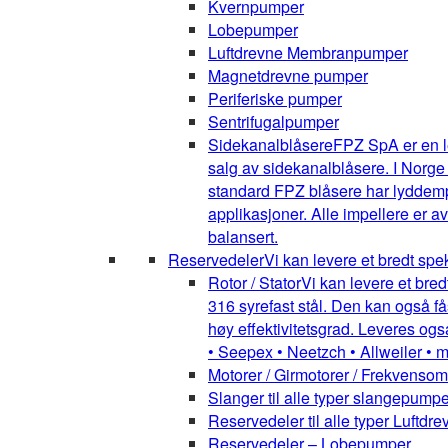
Kvernpumper
Lobepumper
Luftdrevne Membranpumper
Magnetdrevne pumper
Periferiske pumper
Sentrifugalpumper
Sidekanalblåsere
FPZ SpA er en l
salg av sidekanalblåsere. I Norge
standard FPZ blåsere har lyddemper
applikasjoner. Alle impellere er 
balansert.
Reservedeler
Vi kan levere et bredt spe
Rotor / Stator
Vi kan levere et bred
316 syrefast stål. Den kan også få
høy effektivitetsgrad. Leveres ogs
• Seepex • Neetzch • Allweiler • 
Motorer / Girmotorer / Frekvenso
Slanger til alle typer slangepumpe
Reservedeler til alle typer Luft
Reservedeler – Lobepumper