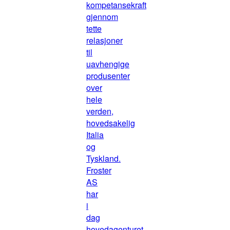
kompetansekraft
gjennom
tette
relasjoner
til
uavhengige
produsenter
over
hele
verden,
hovedsakelig
Italia
og
Tyskland.
Froster
AS
har
i
dag
hovedagenturet