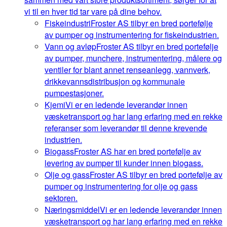
vi til en hver tid tar vare på dine behov.
Fiskeindustri
Froster AS tilbyr en bred portefølje
av pumper og instrumentering for fiskeindustrien.
Vann og avløp
Froster AS tilbyr en bred portefølje
av pumper, munchere, instrumentering, målere og
ventiler for blant annet renseanlegg, vannverk,
drikkevannsdistribusjon og kommunale
pumpestasjoner.
Kjemi
Vi er en ledende leverandør innen
væsketransport og har lang erfaring med en rekke
referanser som leverandør til denne krevende
industrien.
Biogass
Froster AS har en bred portefølje av
levering av pumper til kunder innen biogass.
Olje og gass
Froster AS tilbyr en bred portefølje av
pumper og instrumentering for olje og gass
sektoren.
Næringsmiddel
Vi er en ledende leverandør innen
væsketransport og har lang erfaring med en rekke