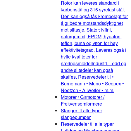
Rotor kan leveres standard i
karbonstål og 316 syrefast stål.
Den kan også fås krombelagt for
å gi bedre motstandsdyktighet
mot slitasje. Stator: Nitril,
naturgummi, EPDM, hypalon,
teflon, buna og viton for høy
effektivitetsgrad. Leveres også i
hvite kvaliteter for
næringsmiddelindustri. Ledd og
andre slitedeler kan også
skaffes. Reservedeler til •
Bornemann • Mono • Seepex •
Neetzch • Allweiler • m.m.
Motorer / Girmotorer /
Frekvensomformere
Slanger til alle typer
slangepumper
Reservedeler til alle typer
Luftdrevne Membranpumper