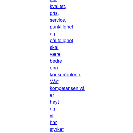
kvalitet,
pris,
service,
punktlighet
og
pålitelighet
skal
være
bedre
enn
konkurrentene.
Vårt
kompetansenivå
er
høyt
og
vi
har
styrket