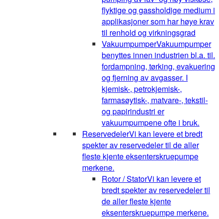
flyktige og gassholdige medium i
applikasjoner som har høye krav
til renhold og virkningsgrad
Vakuumpumper
Vakuumpumper
benyttes innen industrien bl.a. til.
fordampning, tørking, evakuering
og fjerning av avgasser. I
kjemisk-, petrokjemisk-,
farmasøytisk-, matvare-, tekstil-
og papirindustri er
vakuumpumpene ofte i bruk.
Reservedeler
Vi kan levere et bredt
spekter av reservedeler til de aller
fleste kjente eksenterskruepumpe
merkene.
Rotor / Stator
Vi kan levere et
bredt spekter av reservedeler til
de aller fleste kjente
eksenterskruepumpe merkene.