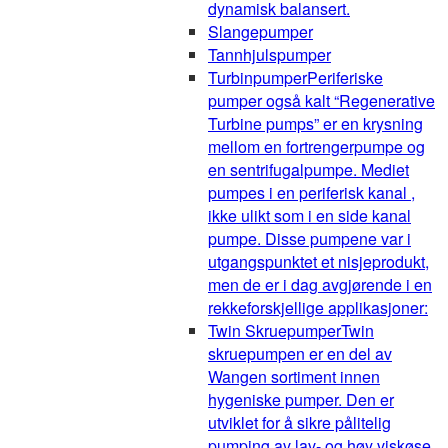
dynamisk balansert.
Slangepumper
Tannhjulspumper
Turbinpumper
Periferiske
pumper også kalt “Regenerative
Turbine pumps” er en krysning
mellom en fortrengerpumpe og
en sentrifugalpumpe. Mediet
pumpes i en periferisk kanal ,
ikke ulikt som i en side kanal
pumpe. Disse pumpene var i
utgangspunktet et nisjeprodukt,
men de er i dag avgjørende i en
rekkeforskjellige applikasjoner:
Twin Skruepumper
Twin
skruepumpen er en del av
Wangen sortiment innen
hygeniske pumper. Den er
utviklet for å sikre pålitelig
pumping av lav- og høy viskøse,