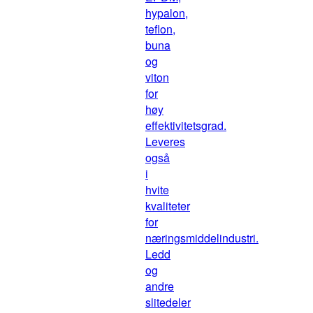
hypalon,
teflon,
buna
og
viton
for
høy
effektivitetsgrad.
Leveres
også
i
hvite
kvaliteter
for
næringsmiddelindustri.
Ledd
og
andre
slitedeler