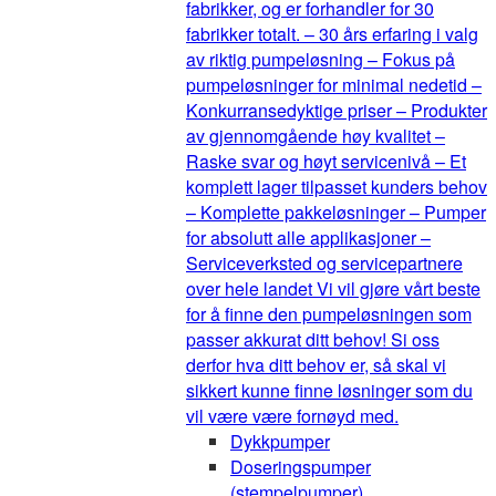
fabrikker, og er forhandler for 30
fabrikker totalt. – 30 års erfaring i valg
av riktig pumpeløsning – Fokus på
pumpeløsninger for minimal nedetid –
Konkurransedyktige priser – Produkter
av gjennomgående høy kvalitet –
Raske svar og høyt servicenivå – Et
komplett lager tilpasset kunders behov
– Komplette pakkeløsninger – Pumper
for absolutt alle applikasjoner –
Serviceverksted og servicepartnere
over hele landet Vi vil gjøre vårt beste
for å finne den pumpeløsningen som
passer akkurat ditt behov! Si oss
derfor hva ditt behov er, så skal vi
sikkert kunne finne løsninger som du
vil være være fornøyd med.
Dykkpumper
Doseringspumper
(stempelpumper)