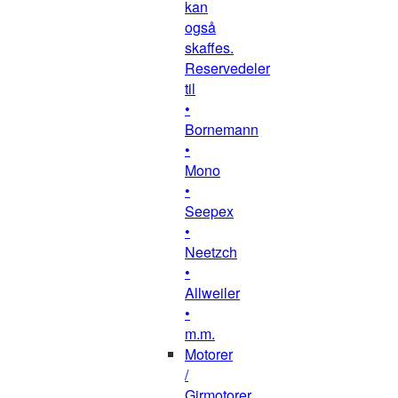
kan
også
skaffes.
Reservedeler
til
•
Bornemann
•
Mono
•
Seepex
•
Neetzch
•
Allweiler
•
m.m.
Motorer
/
Girmotorer