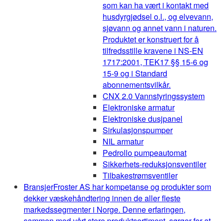
som kan ha vært i kontakt med
husdyrgjødsel o.l., og elvevann,
sjøvann og annet vann i naturen.
Produktet er konstruert for å
tilfredsstille kravene i NS-EN
1717:2001, TEK17 §§ 15-6 og
15-9 og i Standard
abonnementsvilkår.
CNX 2.0 Vannstyringssystem
Elektroniske armatur
Elektroniske dusjpanel
Sirkulasjonspumper
NIL armatur
Pedrollo pumpeautomat
Sikkerhets-reduksjonsventiler
Tilbakestrømsventiler
Bransjer
Froster AS har kompetanse og produkter som
dekker væskehåndtering innen de aller fleste
markedssegmenter i Norge. Denne erfaringen,
sammen med vårt store produktsortiment, sørger for at