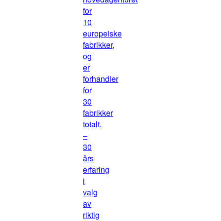
for
10
europeiske
fabrikker,
og
er
forhandler
for
30
fabrikker
totalt.
–
30
års
erfaring
i
valg
av
riktig