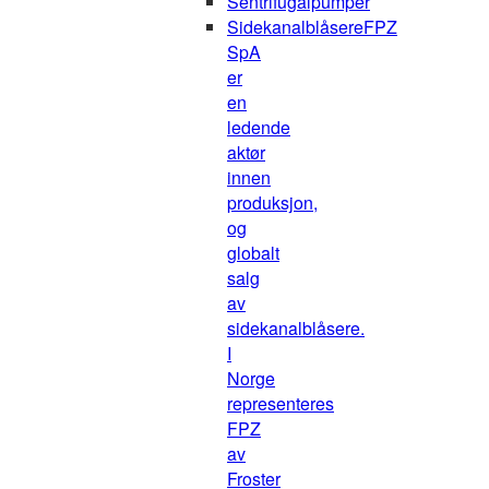
Sentrifugalpumper
Sidekanalblåsere
FPZ
SpA
er
en
ledende
aktør
innen
produksjon,
og
globalt
salg
av
sidekanalblåsere.
I
Norge
representeres
FPZ
av
Froster