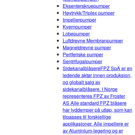
Eksenterskruepumper
Høytrykk/Triplex pumper
Impellerpumper
Kvernpumper
Lobepumper
Luftdrevne Membranpumper
Magnetdrevne pumper
Periferiske pumper
Sentrifugalpumper
Sidekanalblåsere
FPZ SpA er en
ledende aktør innen produksjon,
og globalt salg av
sidekanalblåsere. I Norge
representeres FPZ av Froster
AS Alle standard FPZ blåsere
har lyddemper på utløp, som kan
tilpasses til forskjellige
applikasjoner. Alle impellere er
av Aluminium-legering og er