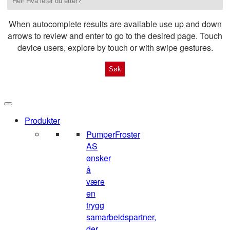
When autocomplete results are available use up and down
arrows to review and enter to go to the desired page. Touch
device users, explore by touch or with swipe gestures.
Produkter
Pumper
Froster
AS
ønsker
å
være
en
trygg
samarbeidspartner,
der