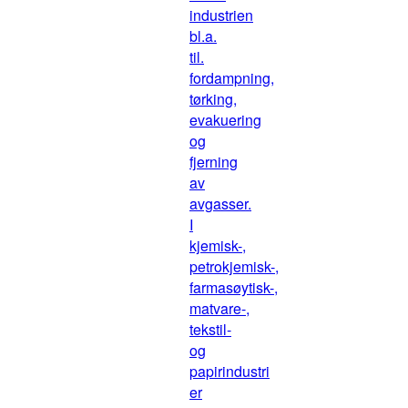
industrien
bl.a.
til.
fordampning,
tørking,
evakuering
og
fjerning
av
avgasser.
I
kjemisk-,
petrokjemisk-,
farmasøytisk-,
matvare-,
tekstil-
og
papirindustri
er