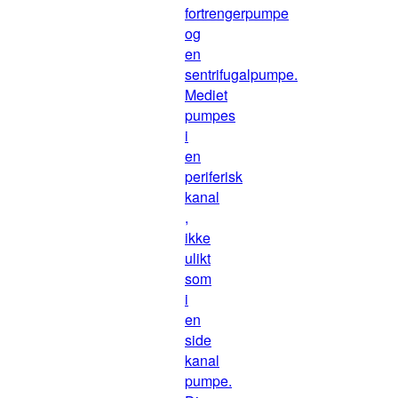
fortrengerpumpe
og
en
sentrifugalpumpe.
Mediet
pumpes
i
en
periferisk
kanal
,
ikke
ulikt
som
i
en
side
kanal
pumpe.