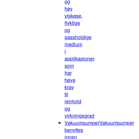
og
høy
viskøse,
flyktige
og
gassholdige
medium
i
applikasjoner
som
har
høye
krav
til
renhold
og
virkningsgrad
Vakuumpumper
Vakuumpumper
benyttes
innen