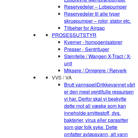
Reservedeler – Lobepumper
Reservedeler til alle typer
skruepumper – rotor, stator etc.
Tilbehør for Airgap
PROSESSUTSTYR
Kverner - homogenisatorer
Presser - Sentrifuger
Steinfelle / Wangen X-Tract / X-
unit
Miksere / Omrørere / Rørverk
VVS / VA
Brutt vannspeil
Drikkevannet vårt
er den mest verdifulle ressursen
vi har. Derfor skal vi beskytte
dette mot all væske som kan
inneholde smittestoff, dvs.
bakterier, virus eller parasitter
som gjør folk syke. Dette
omfatter avløpsvann, alt vann