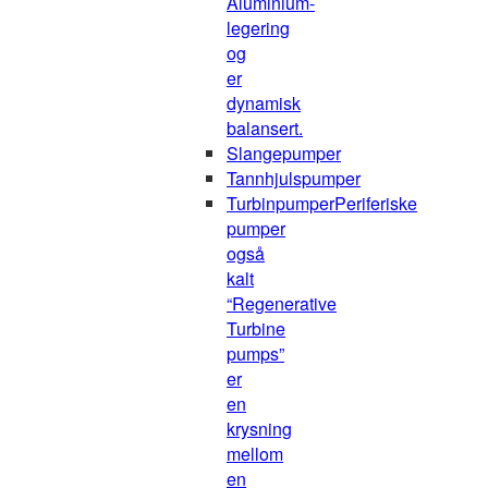
Aluminium-
legering
og
er
dynamisk
balansert.
Slangepumper
Tannhjulspumper
Turbinpumper
Periferiske
pumper
også
kalt
“Regenerative
Turbine
pumps”
er
en
krysning
mellom
en