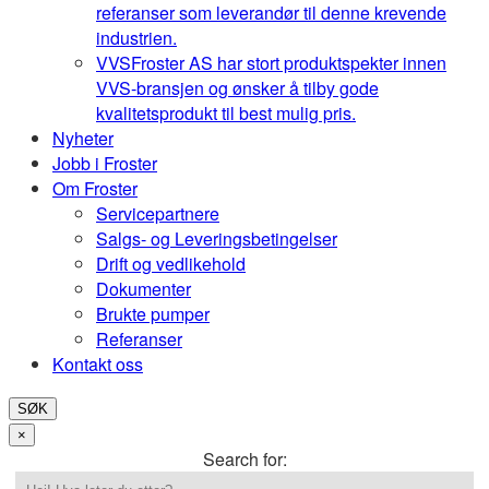
referanser som leverandør til denne krevende
industrien.
VVS
Froster AS har stort produktspekter innen
VVS-bransjen og ønsker å tilby gode
kvalitetsprodukt til best mulig pris.
Nyheter
Jobb i Froster
Om Froster
Servicepartnere
Salgs- og Leveringsbetingelser
Drift og vedlikehold
Dokumenter
Brukte pumper
Referanser
Kontakt oss
SØK
×
Search for: