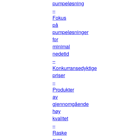
pumpeløsning
–
Fokus
på
pumpeløsninger
for
minimal
nedetid
–
Konkurransedyktige
priser
–
Produkter
av
gjennomgående
høy
kvalitet
–
Raske
svar