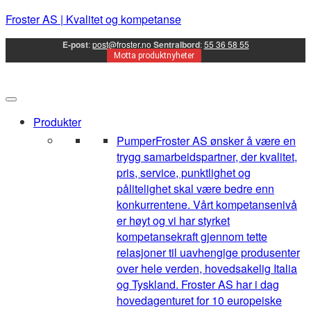
Froster AS | Kvalitet og kompetanse
E-post
:
post@froster.no
Sentralbord
:
55 36 58 55
Motta produktnyheter
Produkter
Pumper
Froster AS ønsker å være en
trygg samarbeidspartner, der kvalitet,
pris, service, punktlighet og
pålitelighet skal være bedre enn
konkurrentene. Vårt kompetansenivå
er høyt og vi har styrket
kompetansekraft gjennom tette
relasjoner til uavhengige produsenter
over hele verden, hovedsakelig Italia
og Tyskland. Froster AS har i dag
hovedagenturet for 10 europeiske