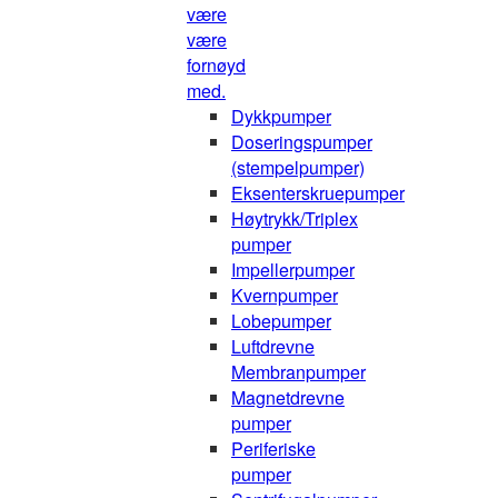
være
være
fornøyd
med.
Dykkpumper
Doseringspumper
(stempelpumper)
Eksenterskruepumper
Høytrykk/Triplex
pumper
Impellerpumper
Kvernpumper
Lobepumper
Luftdrevne
Membranpumper
Magnetdrevne
pumper
Periferiske
pumper