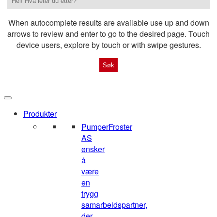
When autocomplete results are available use up and down
arrows to review and enter to go to the desired page. Touch
device users, explore by touch or with swipe gestures.
Produkter
Pumper
Froster
AS
ønsker
å
være
en
trygg
samarbeidspartner,
der