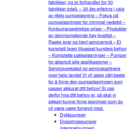
fabrikker, og er forhandler for 30
fabrikker totalt. – 30 års erfaring i valg
av riktig pumpeløsning – Fokus på
pumpeløsninger for minimal nedetid –
Konkurransedyktige priser – Produkter
av gjennomgående høy kvalitet –
Raske svar og høyt servicenivå – Et
komplett lager tilpasset kunders behov
– Komplette pakkeløsninger – Pumper
for absolutt alle applikasjoner –
Serviceverksted og servicepartnere
over hele landet Vi vil gjøre vårt beste
for å finne den pumpeløsningen som
passer akkurat ditt behov! Si oss
derfor hva ditt behov er, så skal vi
sikkert kunne finne løsninger som du
vil være være fornøyd med.
Dykkpumper
Doseringspumper
(stempelpumper)