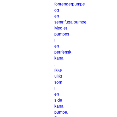
fortrengerpumpe
og
en
sentrifugalpumpe.
Mediet
pumpes
i
en
periferisk
kanal
,
ikke
ulikt
som
i
en
side
kanal
pumpe.