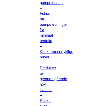
pumpeløsning
–
Fokus
på
pumpeløsninger
for
minimal
nedetid
–
Konkurransedyktige
priser
–
Produkter
av
gjennomgående
høy
kvalitet
–
Raske
svar