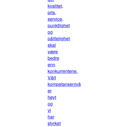
kvalitet,
pris,
service,
punktlighet
og
pålitelighet
skal
være
bedre
enn
konkurrentene.
Vårt
kompetansenivå
er
høyt
og
vi
har
styrket