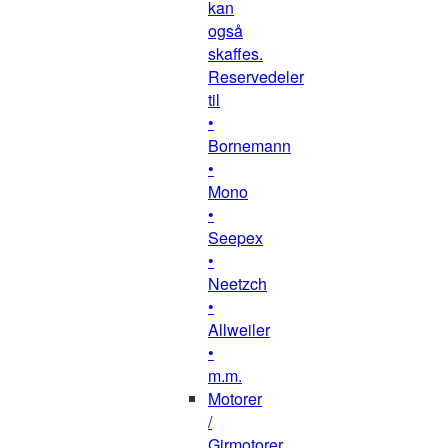
kan
også
skaffes.
Reservedeler
til
•
Bornemann
•
Mono
•
Seepex
•
Neetzch
•
Allweiler
•
m.m.
Motorer
/
Girmotorer