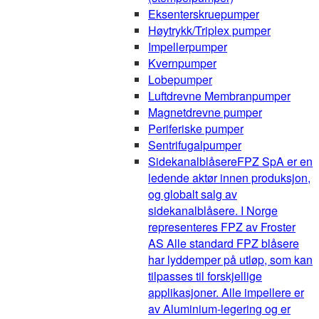
Eksenterskruepumper
Høytrykk/Triplex pumper
Impellerpumper
Kvernpumper
Lobepumper
Luftdrevne Membranpumper
Magnetdrevne pumper
Periferiske pumper
Sentrifugalpumper
Sidekanalblåsere
FPZ SpA er en
ledende aktør innen produksjon,
og globalt salg av
sidekanalblåsere. I Norge
representeres FPZ av Froster
AS Alle standard FPZ blåsere
har lyddemper på utløp, som kan
tilpasses til forskjellige
applikasjoner. Alle impellere er
av Aluminium-legering og er