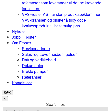
referanser som leverandør til denne krevende
industrien.
VVS
Froster AS har stort produktspekter innen
VVS-bransjen og ønsker å tilby gode
kvalitetsprodukt til best mulig pris.
Nyheter
Jobb i Froster
Om Froster
Servicepartnere
Salgs- og Leveringsbetingelser
Drift og vedlikehold
Dokumenter
Brukte pumper
Referanser
Kontakt oss
SØK
×
Search for: