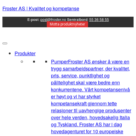
Froster AS | Kvalitet og kompetanse
E-post
:
post@froster.no
Sentralbord
:
55 36 58 55
Motta produktnyheter
Produkter
Pumper
Froster AS ønsker å være en
trygg samarbeidspartner, der kvalitet,
pris, service, punktlighet og
pålitelighet skal være bedre enn
konkurrentene. Vårt kompetansenivå
er høyt og vi har styrket
kompetansekraft gjennom tette
relasjoner til uavhengige produsenter
over hele verden, hovedsakelig Italia
og Tyskland. Froster AS har i dag
hovedagenturet for 10 europeiske