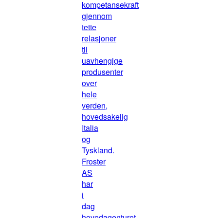
kompetansekraft
gjennom
tette
relasjoner
til
uavhengige
produsenter
over
hele
verden,
hovedsakelig
Italia
og
Tyskland.
Froster
AS
har
i
dag
hovedagenturet