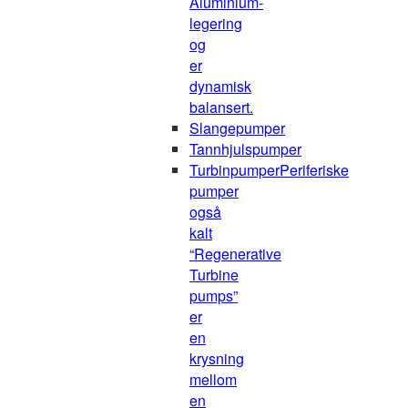
Aluminium-
legering
og
er
dynamisk
balansert.
Slangepumper
Tannhjulspumper
Turbinpumper
Periferiske
pumper
også
kalt
“Regenerative
Turbine
pumps”
er
en
krysning
mellom
en