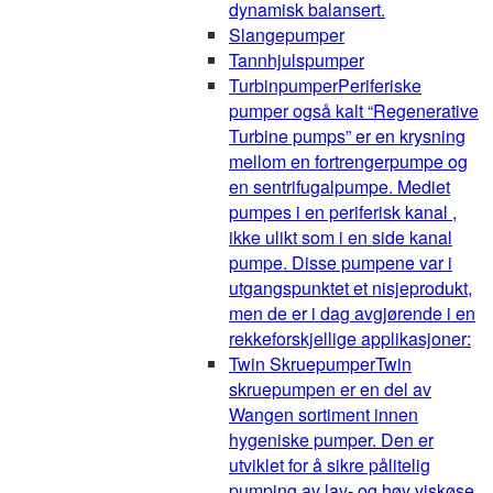
dynamisk balansert.
Slangepumper
Tannhjulspumper
Turbinpumper
Periferiske
pumper også kalt “Regenerative
Turbine pumps” er en krysning
mellom en fortrengerpumpe og
en sentrifugalpumpe. Mediet
pumpes i en periferisk kanal ,
ikke ulikt som i en side kanal
pumpe. Disse pumpene var i
utgangspunktet et nisjeprodukt,
men de er i dag avgjørende i en
rekkeforskjellige applikasjoner:
Twin Skruepumper
Twin
skruepumpen er en del av
Wangen sortiment innen
hygeniske pumper. Den er
utviklet for å sikre pålitelig
pumping av lav- og høy viskøse,