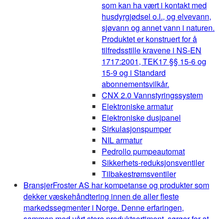
som kan ha vært i kontakt med
husdyrgjødsel o.l., og elvevann,
sjøvann og annet vann i naturen.
Produktet er konstruert for å
tilfredsstille kravene i NS-EN
1717:2001, TEK17 §§ 15-6 og
15-9 og i Standard
abonnementsvilkår.
CNX 2.0 Vannstyringssystem
Elektroniske armatur
Elektroniske dusjpanel
Sirkulasjonspumper
NIL armatur
Pedrollo pumpeautomat
Sikkerhets-reduksjonsventiler
Tilbakestrømsventiler
Bransjer
Froster AS har kompetanse og produkter som
dekker væskehåndtering innen de aller fleste
markedssegmenter i Norge. Denne erfaringen,
sammen med vårt store produktsortiment, sørger for at