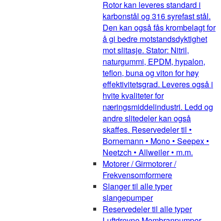
Rotor kan leveres standard i
karbonstål og 316 syrefast stål.
Den kan også fås krombelagt for
å gi bedre motstandsdyktighet
mot slitasje. Stator: Nitril,
naturgummi, EPDM, hypalon,
teflon, buna og viton for høy
effektivitetsgrad. Leveres også i
hvite kvaliteter for
næringsmiddelindustri. Ledd og
andre slitedeler kan også
skaffes. Reservedeler til •
Bornemann • Mono • Seepex •
Neetzch • Allweiler • m.m.
Motorer / Girmotorer /
Frekvensomformere
Slanger til alle typer
slangepumper
Reservedeler til alle typer
Luftdrevne Membranpumper