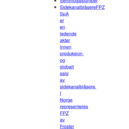
Sentrifugalpumper
Sidekanalblåsere
FPZ
SpA
er
en
ledende
aktør
innen
produksjon,
og
globalt
salg
av
sidekanalblåsere.
I
Norge
representeres
FPZ
av
Froster