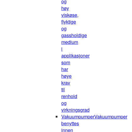
og
høy
viskøse,
flyktige
og
gassholdige
medium
i
applikasjoner
som
har
høye
krav
til
renhold
og
virkningsgrad
Vakuumpumper
Vakuumpumper
benyttes
innen