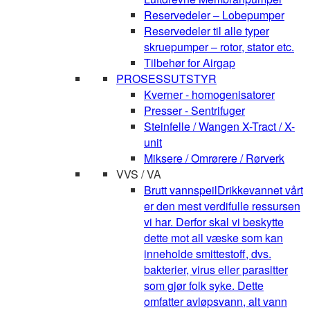
Reservedeler – Lobepumper
Reservedeler til alle typer
skruepumper – rotor, stator etc.
Tilbehør for Airgap
PROSESSUTSTYR
Kverner - homogenisatorer
Presser - Sentrifuger
Steinfelle / Wangen X-Tract / X-
unit
Miksere / Omrørere / Rørverk
VVS / VA
Brutt vannspeil
Drikkevannet vårt
er den mest verdifulle ressursen
vi har. Derfor skal vi beskytte
dette mot all væske som kan
inneholde smittestoff, dvs.
bakterier, virus eller parasitter
som gjør folk syke. Dette
omfatter avløpsvann, alt vann