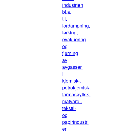
industrien
bl.a.
til.
fordampning,
tørking,
evakuering
og
fjerning
av
avgasser.
I
kjemisk-,
petrokjemisk-,
farmasøytisk-,
matvare-,
tekstil-
og
papirindustri
er