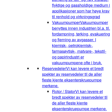
flyktige og gassholdige medium i
applikasjoner som har høye krav
til renhold og virkningsgrad
Vakuumpumper
Vakuumpumper
benyttes innen industrien bl.a. til.
fordampning, tørking, evakuering
og fjerning av avgasser. I
kjemisk-, petrokjemisk-,
farmasøytisk-, matvare-, tekstil-
og papirindustri er
vakuumpumpene ofte i bruk.
Reservedeler
Vi kan levere et bredt
spekter av reservedeler til de aller
fleste kjente eksenterskruepumpe
merkene.
Rotor / Stator
Vi kan levere et
bredt spekter av reservedeler til
de aller fleste kjente
eksenterskruepumpe merkene.