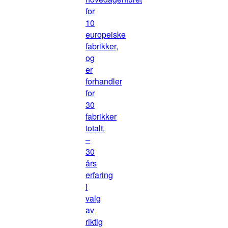
for
10
europeiske
fabrikker,
og
er
forhandler
for
30
fabrikker
totalt.
–
30
års
erfaring
i
valg
av
riktig