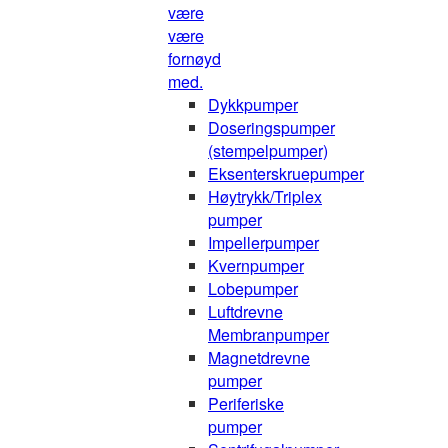
være
være
fornøyd
med.
Dykkpumper
Doseringspumper
(stempelpumper)
Eksenterskruepumper
Høytrykk/Triplex
pumper
Impellerpumper
Kvernpumper
Lobepumper
Luftdrevne
Membranpumper
Magnetdrevne
pumper
Periferiske
pumper