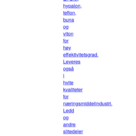
hypalon,
teflon,
buna
og
viton
for
høy
effektivitetsgrad.
Leveres
også
i
hvite
kvaliteter
for
næringsmiddelindustri.
Ledd
og
andre
slitedeler