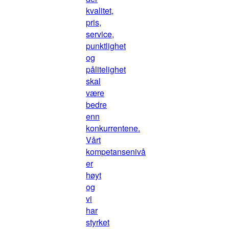
kvalitet,
pris,
service,
punktlighet
og
pålitelighet
skal
være
bedre
enn
konkurrentene.
Vårt
kompetansenivå
er
høyt
og
vi
har
styrket