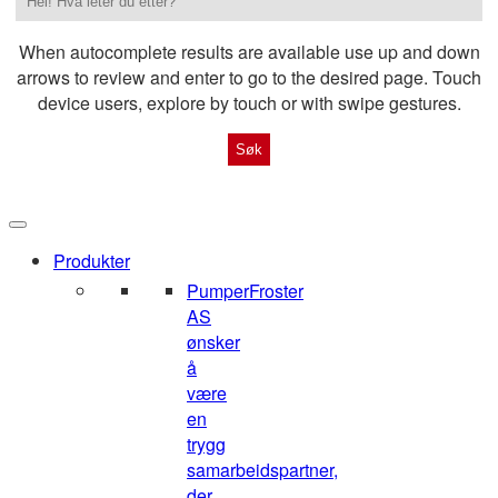
When autocomplete results are available use up and down
arrows to review and enter to go to the desired page. Touch
device users, explore by touch or with swipe gestures.
Produkter
Pumper
Froster
AS
ønsker
å
være
en
trygg
samarbeidspartner,
der