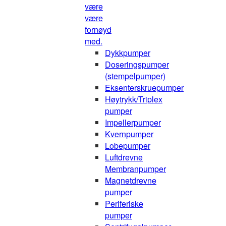
være
være
fornøyd
med.
Dykkpumper
Doseringspumper
(stempelpumper)
Eksenterskruepumper
Høytrykk/Triplex
pumper
Impellerpumper
Kvernpumper
Lobepumper
Luftdrevne
Membranpumper
Magnetdrevne
pumper
Periferiske
pumper