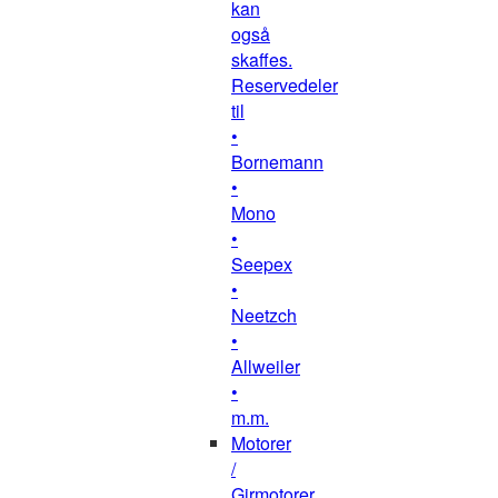
kan
også
skaffes.
Reservedeler
til
•
Bornemann
•
Mono
•
Seepex
•
Neetzch
•
Allweiler
•
m.m.
Motorer
/
Girmotorer