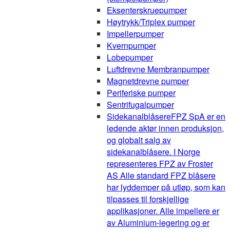
Eksenterskruepumper
Høytrykk/Triplex pumper
Impellerpumper
Kvernpumper
Lobepumper
Luftdrevne Membranpumper
Magnetdrevne pumper
Periferiske pumper
Sentrifugalpumper
Sidekanalblåsere
FPZ SpA er en
ledende aktør innen produksjon,
og globalt salg av
sidekanalblåsere. I Norge
representeres FPZ av Froster
AS Alle standard FPZ blåsere
har lyddemper på utløp, som kan
tilpasses til forskjellige
applikasjoner. Alle impellere er
av Aluminium-legering og er