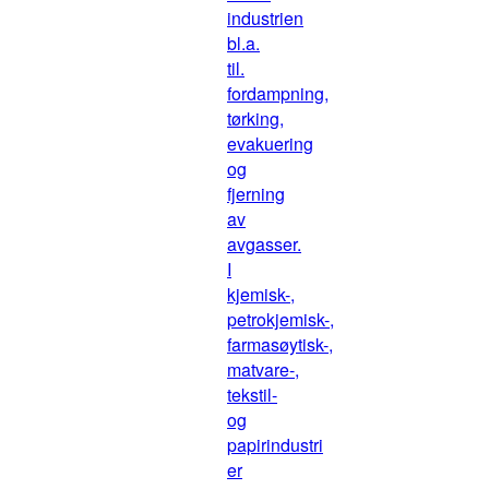
industrien
bl.a.
til.
fordampning,
tørking,
evakuering
og
fjerning
av
avgasser.
I
kjemisk-,
petrokjemisk-,
farmasøytisk-,
matvare-,
tekstil-
og
papirindustri
er