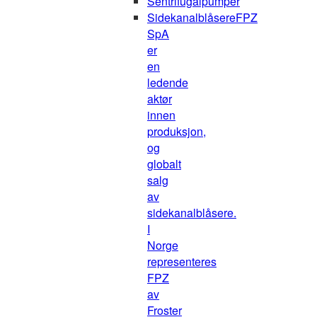
Sentrifugalpumper
Sidekanalblåsere
FPZ
SpA
er
en
ledende
aktør
innen
produksjon,
og
globalt
salg
av
sidekanalblåsere.
I
Norge
representeres
FPZ
av
Froster