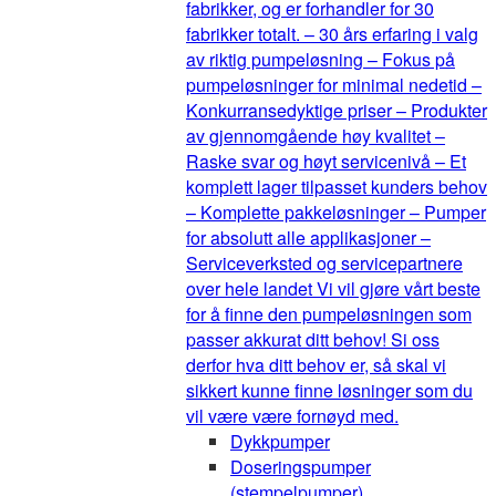
fabrikker, og er forhandler for 30
fabrikker totalt. – 30 års erfaring i valg
av riktig pumpeløsning – Fokus på
pumpeløsninger for minimal nedetid –
Konkurransedyktige priser – Produkter
av gjennomgående høy kvalitet –
Raske svar og høyt servicenivå – Et
komplett lager tilpasset kunders behov
– Komplette pakkeløsninger – Pumper
for absolutt alle applikasjoner –
Serviceverksted og servicepartnere
over hele landet Vi vil gjøre vårt beste
for å finne den pumpeløsningen som
passer akkurat ditt behov! Si oss
derfor hva ditt behov er, så skal vi
sikkert kunne finne løsninger som du
vil være være fornøyd med.
Dykkpumper
Doseringspumper
(stempelpumper)