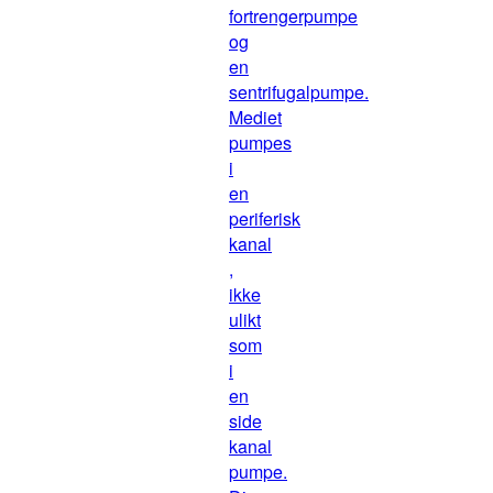
fortrengerpumpe
og
en
sentrifugalpumpe.
Mediet
pumpes
i
en
periferisk
kanal
,
ikke
ulikt
som
i
en
side
kanal
pumpe.