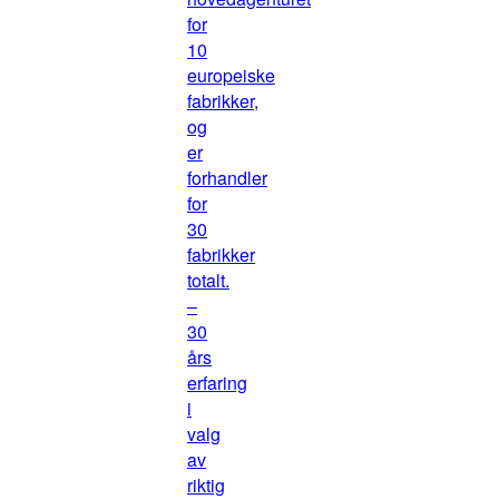
for
10
europeiske
fabrikker,
og
er
forhandler
for
30
fabrikker
totalt.
–
30
års
erfaring
i
valg
av
riktig