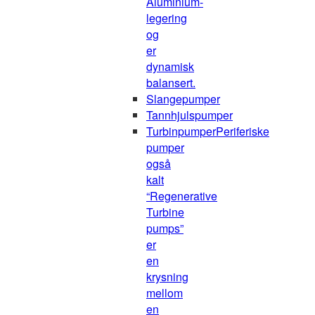
Aluminium-
legering
og
er
dynamisk
balansert.
Slangepumper
Tannhjulspumper
Turbinpumper
Periferiske
pumper
også
kalt
“Regenerative
Turbine
pumps”
er
en
krysning
mellom
en