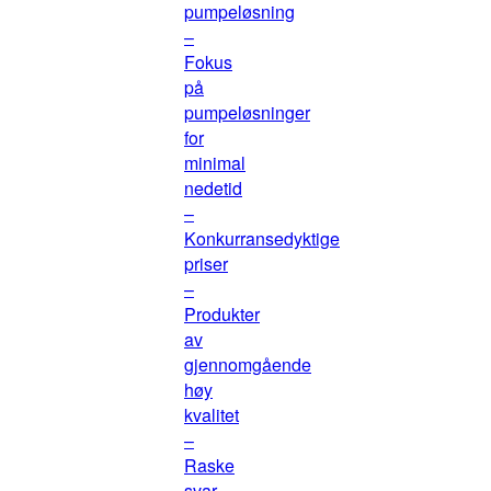
pumpeløsning
–
Fokus
på
pumpeløsninger
for
minimal
nedetid
–
Konkurransedyktige
priser
–
Produkter
av
gjennomgående
høy
kvalitet
–
Raske
svar