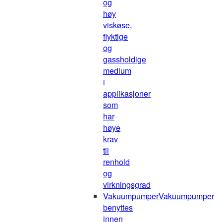
og
høy
viskøse,
flyktige
og
gassholdige
medium
i
applikasjoner
som
har
høye
krav
til
renhold
og
virkningsgrad
Vakuumpumper
Vakuumpumper
benyttes
innen