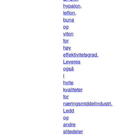
hypalon,
teflon,
buna
og
viton
for
høy
effektivitetsgrad.
Leveres
også
i
hvite
kvaliteter
for
næringsmiddelindustri.
Ledd
og
andre
slitedeler