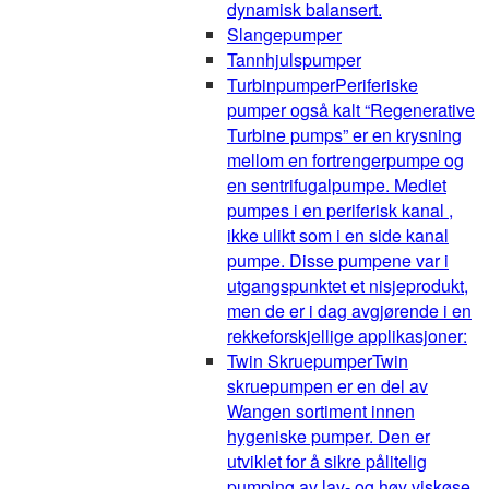
dynamisk balansert.
Slangepumper
Tannhjulspumper
Turbinpumper
Periferiske
pumper også kalt “Regenerative
Turbine pumps” er en krysning
mellom en fortrengerpumpe og
en sentrifugalpumpe. Mediet
pumpes i en periferisk kanal ,
ikke ulikt som i en side kanal
pumpe. Disse pumpene var i
utgangspunktet et nisjeprodukt,
men de er i dag avgjørende i en
rekkeforskjellige applikasjoner:
Twin Skruepumper
Twin
skruepumpen er en del av
Wangen sortiment innen
hygeniske pumper. Den er
utviklet for å sikre pålitelig
pumping av lav- og høy viskøse,