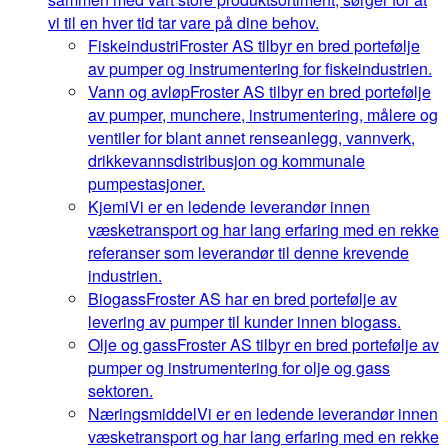
vi til en hver tid tar vare på dine behov.
Fiskeindustri
Froster AS tilbyr en bred portefølje
av pumper og instrumentering for fiskeindustrien.
Vann og avløp
Froster AS tilbyr en bred portefølje
av pumper, munchere, instrumentering, målere og
ventiler for blant annet renseanlegg, vannverk,
drikkevannsdistribusjon og kommunale
pumpestasjoner.
Kjemi
Vi er en ledende leverandør innen
væsketransport og har lang erfaring med en rekke
referanser som leverandør til denne krevende
industrien.
Biogass
Froster AS har en bred portefølje av
levering av pumper til kunder innen biogass.
Olje og gass
Froster AS tilbyr en bred portefølje av
pumper og instrumentering for olje og gass
sektoren.
Næringsmiddel
Vi er en ledende leverandør innen
væsketransport og har lang erfaring med en rekke