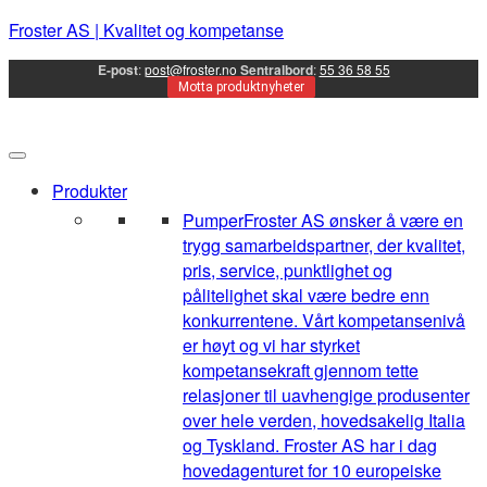
Froster AS | Kvalitet og kompetanse
E-post
:
post@froster.no
Sentralbord
:
55 36 58 55
Motta produktnyheter
Produkter
Pumper
Froster AS ønsker å være en
trygg samarbeidspartner, der kvalitet,
pris, service, punktlighet og
pålitelighet skal være bedre enn
konkurrentene. Vårt kompetansenivå
er høyt og vi har styrket
kompetansekraft gjennom tette
relasjoner til uavhengige produsenter
over hele verden, hovedsakelig Italia
og Tyskland. Froster AS har i dag
hovedagenturet for 10 europeiske