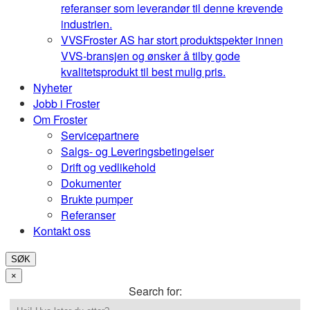
referanser som leverandør til denne krevende
industrien.
VVS
Froster AS har stort produktspekter innen
VVS-bransjen og ønsker å tilby gode
kvalitetsprodukt til best mulig pris.
Nyheter
Jobb i Froster
Om Froster
Servicepartnere
Salgs- og Leveringsbetingelser
Drift og vedlikehold
Dokumenter
Brukte pumper
Referanser
Kontakt oss
SØK
×
Search for: