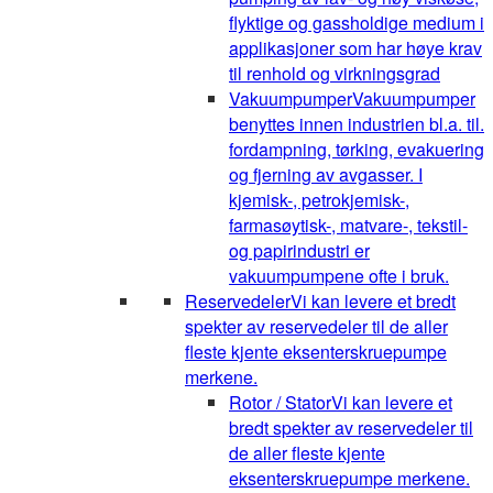
flyktige og gassholdige medium i
applikasjoner som har høye krav
til renhold og virkningsgrad
Vakuumpumper
Vakuumpumper
benyttes innen industrien bl.a. til.
fordampning, tørking, evakuering
og fjerning av avgasser. I
kjemisk-, petrokjemisk-,
farmasøytisk-, matvare-, tekstil-
og papirindustri er
vakuumpumpene ofte i bruk.
Reservedeler
Vi kan levere et bredt
spekter av reservedeler til de aller
fleste kjente eksenterskruepumpe
merkene.
Rotor / Stator
Vi kan levere et
bredt spekter av reservedeler til
de aller fleste kjente
eksenterskruepumpe merkene.