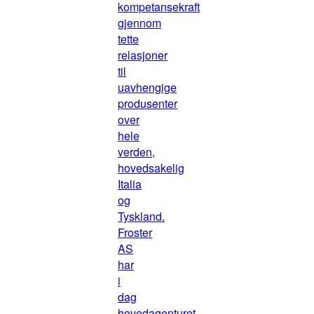
kompetansekraft
gjennom
tette
relasjoner
til
uavhengige
produsenter
over
hele
verden,
hovedsakelig
Italia
og
Tyskland.
Froster
AS
har
i
dag
hovedagenturet