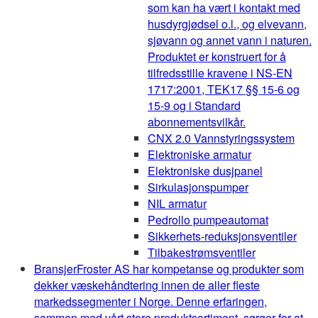
som kan ha vært i kontakt med
husdyrgjødsel o.l., og elvevann,
sjøvann og annet vann i naturen.
Produktet er konstruert for å
tilfredsstille kravene i NS-EN
1717:2001, TEK17 §§ 15-6 og
15-9 og i Standard
abonnementsvilkår.
CNX 2.0 Vannstyringssystem
Elektroniske armatur
Elektroniske dusjpanel
Sirkulasjonspumper
NIL armatur
Pedrollo pumpeautomat
Sikkerhets-reduksjonsventiler
Tilbakestrømsventiler
Bransjer
Froster AS har kompetanse og produkter som
dekker væskehåndtering innen de aller fleste
markedssegmenter i Norge. Denne erfaringen,
sammen med vårt store produktsortiment, sørger for at