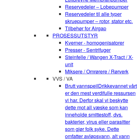
Reservedeler – Lobepumper
Reservedeler til alle typer
skruepumper – rotor, stator etc.
Tilbehør for Airgap
PROSESSUTSTYR
Kverner - homogenisatorer
Presser - Sentrifuger
Steinfelle / Wangen X-Tract / X-
unit
Miksere / Omrørere / Rørverk
VVS / VA
Brutt vannspeil
Drikkevannet vårt
er den mest verdifulle ressursen
vi har. Derfor skal vi beskytte
dette mot all væske som kan
inneholde smittestoff, dvs.
bakterier, virus eller parasitter
som gjør folk syke. Dette
omfatter avløpsvann, alt vann