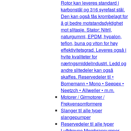
Rotor kan leveres standard i
karbonstål og 316 syrefast stål.
Den kan også fås krombelagt for
å gi bedre motstandsdyktighet
mot slitasje. Stator: Nitril,
naturgummi, EPDM, hypalon,
teflon, buna og viton for høy
effektivitetsgrad. Leveres også i
hvite kvaliteter for
næringsmiddelindustri. Ledd og
andre slitedeler kan også
skaffes. Reservedeler til •
Bornemann • Mono • Seepex •
Neetzch • Allweiler • m.m.
Motorer / Girmotorer /
Frekvensomformere
Slanger til alle typer
slangepumper
Reservedeler til alle typer
Luftdrevne Membranpumper