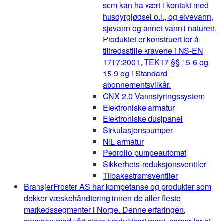
som kan ha vært i kontakt med
husdyrgjødsel o.l., og elvevann,
sjøvann og annet vann i naturen.
Produktet er konstruert for å
tilfredsstille kravene i NS-EN
1717:2001, TEK17 §§ 15-6 og
15-9 og i Standard
abonnementsvilkår.
CNX 2.0 Vannstyringssystem
Elektroniske armatur
Elektroniske dusjpanel
Sirkulasjonspumper
NIL armatur
Pedrollo pumpeautomat
Sikkerhets-reduksjonsventiler
Tilbakestrømsventiler
Bransjer
Froster AS har kompetanse og produkter som
dekker væskehåndtering innen de aller fleste
markedssegmenter i Norge. Denne erfaringen,
sammen med vårt store produktsortiment, sørger for at