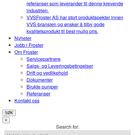
referanser som leverandør til denne krevende
industrien.
VVS
Froster AS har stort produktspekter innen
VVS-bransjen og ønsker å tilby gode
kvalitetsprodukt til best mulig pris.
Nyheter
Jobb i Froster
Om Froster
Servicepartnere
Salgs- og Leveringsbetingelser
Drift og vedlikehold
Dokumenter
Brukte pumper
Referanser
Kontakt oss
SØK
×
Search for: