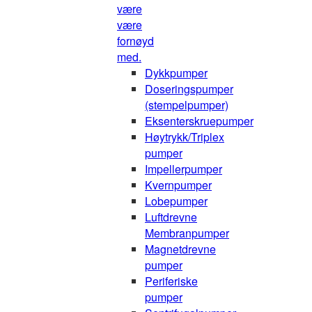
være
være
fornøyd
med.
Dykkpumper
Doseringspumper
(stempelpumper)
Eksenterskruepumper
Høytrykk/Triplex
pumper
Impellerpumper
Kvernpumper
Lobepumper
Luftdrevne
Membranpumper
Magnetdrevne
pumper
Periferiske
pumper