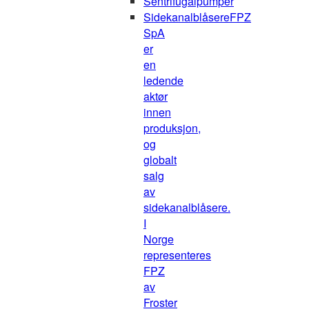
Sentrifugalpumper
Sidekanalblåsere
FPZ
SpA
er
en
ledende
aktør
innen
produksjon,
og
globalt
salg
av
sidekanalblåsere.
I
Norge
representeres
FPZ
av
Froster