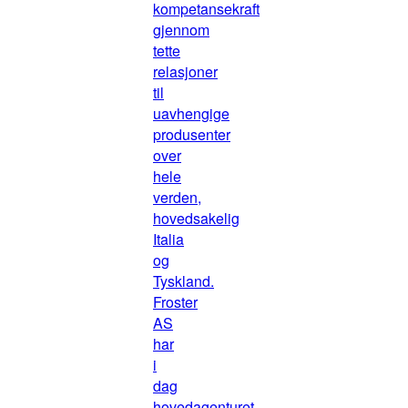
kompetansekraft
gjennom
tette
relasjoner
til
uavhengige
produsenter
over
hele
verden,
hovedsakelig
Italia
og
Tyskland.
Froster
AS
har
i
dag
hovedagenturet