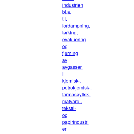
industrien
bl.a.
til.
fordampning,
tørking,
evakuering
og
fjerning
av
avgasser.
I
kjemisk-,
petrokjemisk-,
farmasøytisk-,
matvare-,
tekstil-
og
papirindustri
er