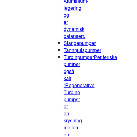
Aluminium-
legering
og
er
dynamisk
balansert.
Slangepumper
Tannhjulspumper
Turbinpumper
Periferiske
pumper
også
kalt
“Regenerative
Turbine
pumps”
er
en
krysning
mellom
en