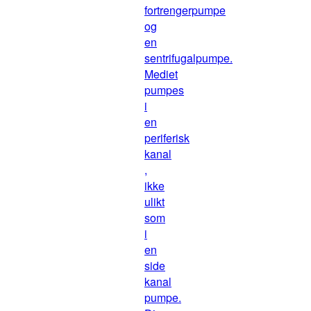
fortrengerpumpe
og
en
sentrifugalpumpe.
Mediet
pumpes
i
en
periferisk
kanal
,
ikke
ulikt
som
i
en
side
kanal
pumpe.