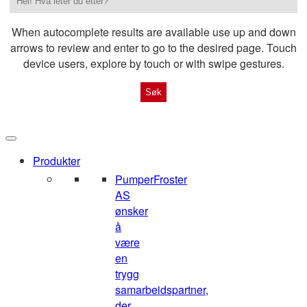
When autocomplete results are available use up and down
arrows to review and enter to go to the desired page. Touch
device users, explore by touch or with swipe gestures.
Produkter
Pumper
Froster
AS
ønsker
å
være
en
trygg
samarbeidspartner,
der