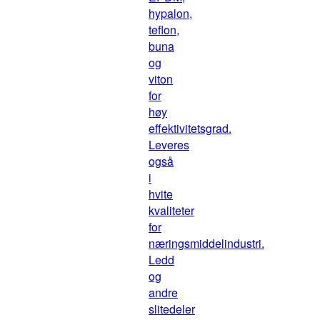
hypalon,
teflon,
buna
og
viton
for
høy
effektivitetsgrad.
Leveres
også
i
hvite
kvaliteter
for
næringsmiddelindustri.
Ledd
og
andre
slitedeler