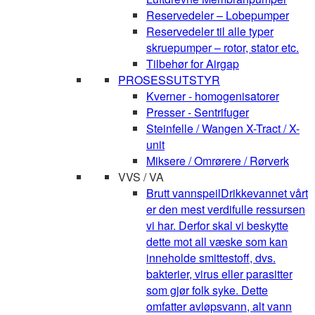
Reservedeler – Lobepumper
Reservedeler til alle typer
skruepumper – rotor, stator etc.
Tilbehør for Airgap
PROSESSUTSTYR
Kverner - homogenisatorer
Presser - Sentrifuger
Steinfelle / Wangen X-Tract / X-
unit
Miksere / Omrørere / Rørverk
VVS / VA
Brutt vannspeil
Drikkevannet vårt
er den mest verdifulle ressursen
vi har. Derfor skal vi beskytte
dette mot all væske som kan
inneholde smittestoff, dvs.
bakterier, virus eller parasitter
som gjør folk syke. Dette
omfatter avløpsvann, alt vann