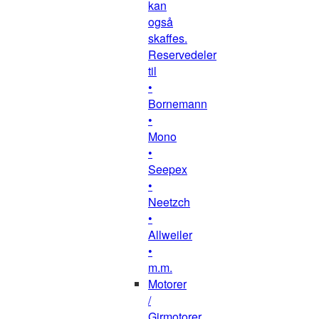
kan
også
skaffes.
Reservedeler
til
•
Bornemann
•
Mono
•
Seepex
•
Neetzch
•
Allweiler
•
m.m.
Motorer
/
Girmotorer