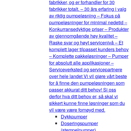
fabrikker, og er forhandler for 30
fabrikker totalt. – 30 års erfaring i valg
av riktig pumpeløsning – Fokus på
pumpeløsninger for minimal nedetid –
Konkurransedyktige priser – Produkter
av gjennomgående høy kvalitet –
Raske svar og høyt servicenivå – Et
komplett lager tilpasset kunders behov
– Komplette pakkeløsninger – Pumper
for absolutt alle applikasjoner –
Serviceverksted og servicepartnere
over hele landet Vi vil gjøre vårt beste
for å finne den pumpeløsningen som
passer akkurat ditt behov! Si oss
derfor hva ditt behov er, så skal vi
sikkert kunne finne løsninger som du
vil være være fornøyd med.
Dykkpumper
Doseringspumper
(stempelpumper)