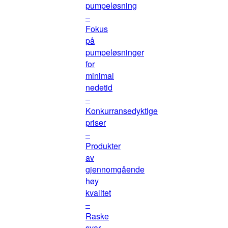
pumpeløsning
–
Fokus
på
pumpeløsninger
for
minimal
nedetid
–
Konkurransedyktige
priser
–
Produkter
av
gjennomgående
høy
kvalitet
–
Raske
svar