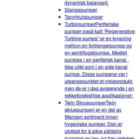
dynamisk balansert.
Slangepumper
Tannhjulspumper
Turbinpumper
Periferiske
pumper også kalt “Regenerative
Turbine pumps” er en krysning
mellom en fortrengerpumpe og
en sentrifugalpumpe. Mediet
pumpes i en periferisk kanal ,
ikke ulikt som i en side kanal
pumpe. Disse pumpene var i
utgangspunktet et nisjeprodukt,
men de er i dag avgjørende i en
rekkeforskjellige applikasjoner:
Twin Skruepumper
Twin
skruepumpen er en del av
Wangen sortiment innen
hygeniske pumper. Den er
utviklet for å sikre pålitelig
pumping av lav- og høy viskøse,