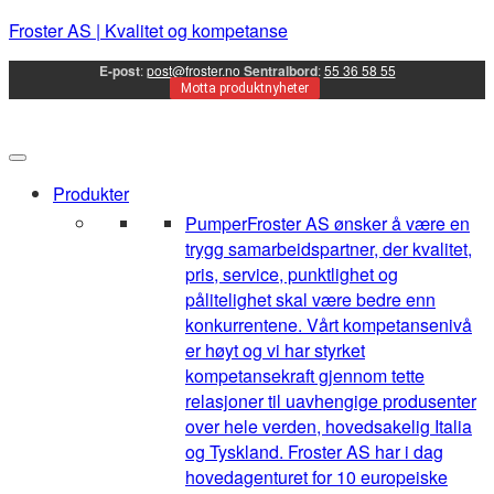
Froster AS | Kvalitet og kompetanse
E-post
:
post@froster.no
Sentralbord
:
55 36 58 55
Motta produktnyheter
Produkter
Pumper
Froster AS ønsker å være en
trygg samarbeidspartner, der kvalitet,
pris, service, punktlighet og
pålitelighet skal være bedre enn
konkurrentene. Vårt kompetansenivå
er høyt og vi har styrket
kompetansekraft gjennom tette
relasjoner til uavhengige produsenter
over hele verden, hovedsakelig Italia
og Tyskland. Froster AS har i dag
hovedagenturet for 10 europeiske