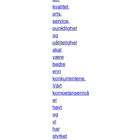
kvalitet,
pris,
service,
punktlighet
og
pålitelighet
skal
være
bedre
enn
konkurrentene.
Vårt
kompetansenivå
er
høyt
og
vi
har
styrket