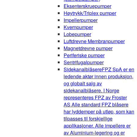
Eksenterskruepumper
Høytrykk/Triplex pumper
Impellerpumper
Kvernpumper
Lobepumper
Luftdrevne Membranpumper
Magnetdrevne pumper
Periferiske pumper
Sentrifugalpumper
Sidekanalblåsere
FPZ SpA er en
ledende aktør innen produksjon,
og globalt salg av
sidekanalblåsere. I Norge
representeres FPZ av Froster
AS Alle standard FPZ blåsere
har lyddemper på utløp, som kan
tilpasses til forskjellige
applikasjoner. Alle impellere er
av Aluminium-legering og er