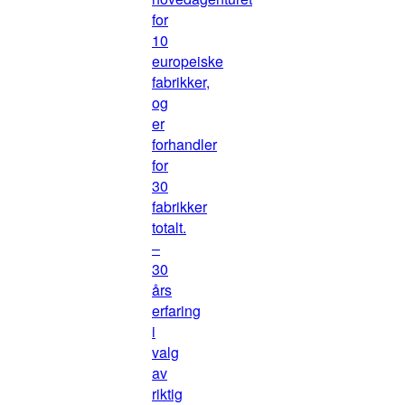
for
10
europeiske
fabrikker,
og
er
forhandler
for
30
fabrikker
totalt.
–
30
års
erfaring
i
valg
av
riktig