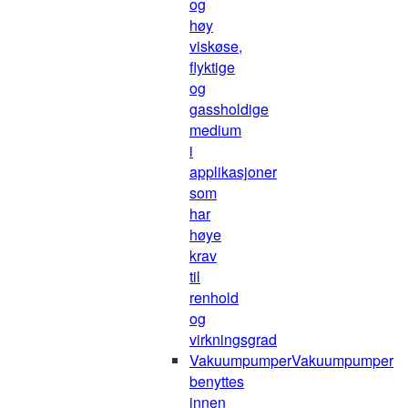
og
høy
viskøse,
flyktige
og
gassholdige
medium
i
applikasjoner
som
har
høye
krav
til
renhold
og
virkningsgrad
Vakuumpumper
Vakuumpumper
benyttes
innen