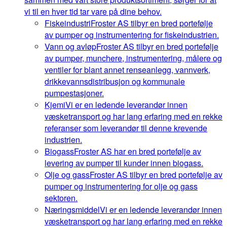
vi til en hver tid tar vare på dine behov.
Fiskeindustri
Froster AS tilbyr en bred portefølje
av pumper og instrumentering for fiskeindustrien.
Vann og avløp
Froster AS tilbyr en bred portefølje
av pumper, munchere, instrumentering, målere og
ventiler for blant annet renseanlegg, vannverk,
drikkevannsdistribusjon og kommunale
pumpestasjoner.
Kjemi
Vi er en ledende leverandør innen
væsketransport og har lang erfaring med en rekke
referanser som leverandør til denne krevende
industrien.
Biogass
Froster AS har en bred portefølje av
levering av pumper til kunder innen biogass.
Olje og gass
Froster AS tilbyr en bred portefølje av
pumper og instrumentering for olje og gass
sektoren.
Næringsmiddel
Vi er en ledende leverandør innen
væsketransport og har lang erfaring med en rekke