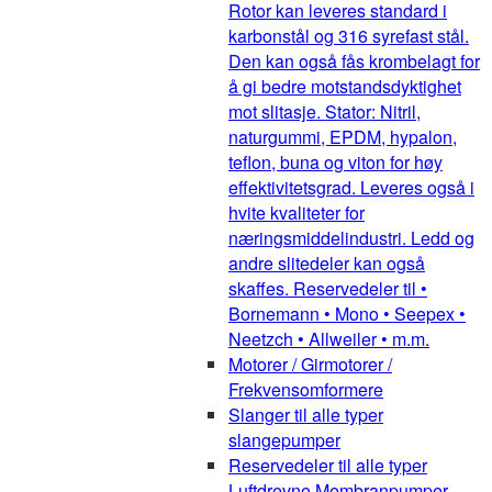
Rotor kan leveres standard i
karbonstål og 316 syrefast stål.
Den kan også fås krombelagt for
å gi bedre motstandsdyktighet
mot slitasje. Stator: Nitril,
naturgummi, EPDM, hypalon,
teflon, buna og viton for høy
effektivitetsgrad. Leveres også i
hvite kvaliteter for
næringsmiddelindustri. Ledd og
andre slitedeler kan også
skaffes. Reservedeler til •
Bornemann • Mono • Seepex •
Neetzch • Allweiler • m.m.
Motorer / Girmotorer /
Frekvensomformere
Slanger til alle typer
slangepumper
Reservedeler til alle typer
Luftdrevne Membranpumper