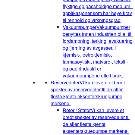
flyktige og gassholdige medium i
applikasjoner som har høye krav
til renhold og virkningsgrad
Vakuumpumper
Vakuumpumper
benyttes innen industrien bl.a. til.
fordampning, tørking, evakuering
og fjerning av avgasser. I
kjemisk-, petrokjemisk-,
farmasøytisk-, matvare-, tekstil-
og papirindustri er
vakuumpumpene ofte i bruk.
Reservedeler
Vi kan levere et bredt
spekter av reservedeler til de aller
fleste kjente eksenterskruepumpe
merkene.
Rotor / Stator
Vi kan levere et
bredt spekter av reservedeler til
de aller fleste kjente
eksenterskruepumpe merkene.