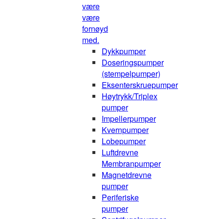
være
være
fornøyd
med.
Dykkpumper
Doseringspumper
(stempelpumper)
Eksenterskruepumper
Høytrykk/Triplex
pumper
Impellerpumper
Kvernpumper
Lobepumper
Luftdrevne
Membranpumper
Magnetdrevne
pumper
Periferiske
pumper