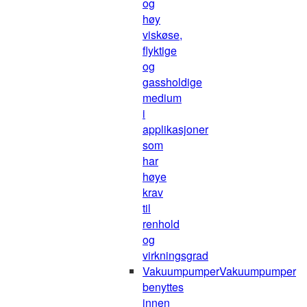
og
høy
viskøse,
flyktige
og
gassholdige
medium
i
applikasjoner
som
har
høye
krav
til
renhold
og
virkningsgrad
Vakuumpumper
Vakuumpumper
benyttes
innen