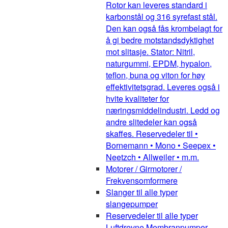
Rotor kan leveres standard i
karbonstål og 316 syrefast stål.
Den kan også fås krombelagt for
å gi bedre motstandsdyktighet
mot slitasje. Stator: Nitril,
naturgummi, EPDM, hypalon,
teflon, buna og viton for høy
effektivitetsgrad. Leveres også i
hvite kvaliteter for
næringsmiddelindustri. Ledd og
andre slitedeler kan også
skaffes. Reservedeler til •
Bornemann • Mono • Seepex •
Neetzch • Allweiler • m.m.
Motorer / Girmotorer /
Frekvensomformere
Slanger til alle typer
slangepumper
Reservedeler til alle typer
Luftdrevne Membranpumper