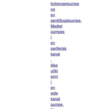
fortrengerpumpe
og
en
sentrifugalpumpe.
Mediet
pumpes
i
en
periferisk
kanal
,
ikke
ulikt
som
i
en
side
kanal
pumpe.