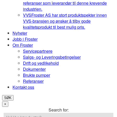
referanser som leverandør til denne krevende
industrien.
VVS
Froster AS har stort produktspekter innen
VVS-bransjen og ønsker å tilby gode
kvalitetsprodukt til best mulig pris.
Nyheter
Jobb i Froster
Om Froster
Servicepartnere
Salgs- og Leveringsbetingelser
Drift og vedlikehold
Dokumenter
Brukte pumper
Referanser
Kontakt oss
SØK
×
Search for: