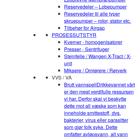
Reservedeler – Lobepumper
Reservedeler til alle typer
skruepumper – rotor, stator etc.
Tilbehør for Airgap
PROSESSUTSTYR
Kverner - homogenisatorer
Presser - Sentrifuger
Steinfelle / Wangen X-Tract / X-
unit
Miksere / Omrørere / Rørverk
VVS / VA
Brutt vannspeil
Drikkevannet vårt
er den mest verdifulle ressursen
vi har. Derfor skal vi beskytte
dette mot all væske som kan
inneholde smittestoff, dvs.
bakterier, virus eller parasitter
som gjør folk syke. Dette
omfatter avløpsvann, alt vann