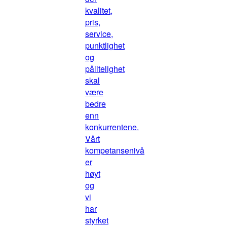
kvalitet,
pris,
service,
punktlighet
og
pålitelighet
skal
være
bedre
enn
konkurrentene.
Vårt
kompetansenivå
er
høyt
og
vi
har
styrket