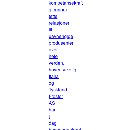
kompetansekraft
gjennom
tette
relasjoner
til
uavhengige
produsenter
over
hele
verden,
hovedsakelig
Italia
og
Tyskland.
Froster
AS
har
i
dag
hovedagenturet