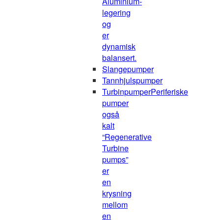
Aluminium-
legering
og
er
dynamisk
balansert.
Slangepumper
Tannhjulspumper
Turbinpumper
Periferiske
pumper
også
kalt
“Regenerative
Turbine
pumps”
er
en
krysning
mellom
en