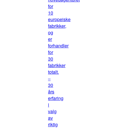
for
10
europeiske
fabrikker,
og
er
forhandler
for
30
fabrikker
totalt.
–
30
års
erfaring
i
valg
av
riktig