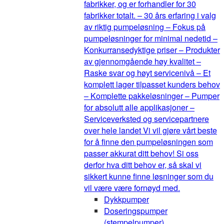
fabrikker, og er forhandler for 30
fabrikker totalt. – 30 års erfaring i valg
av riktig pumpeløsning – Fokus på
pumpeløsninger for minimal nedetid –
Konkurransedyktige priser – Produkter
av gjennomgående høy kvalitet –
Raske svar og høyt servicenivå – Et
komplett lager tilpasset kunders behov
– Komplette pakkeløsninger – Pumper
for absolutt alle applikasjoner –
Serviceverksted og servicepartnere
over hele landet Vi vil gjøre vårt beste
for å finne den pumpeløsningen som
passer akkurat ditt behov! Si oss
derfor hva ditt behov er, så skal vi
sikkert kunne finne løsninger som du
vil være være fornøyd med.
Dykkpumper
Doseringspumper
(stempelpumper)