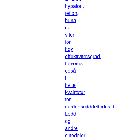
hypalon,
teflon,
buna
og
viton
for
høy
effektivitetsgrad.
Leveres
også
i
hvite
kvaliteter
for
næringsmiddelindustri.
Ledd
og
andre
slitedeler