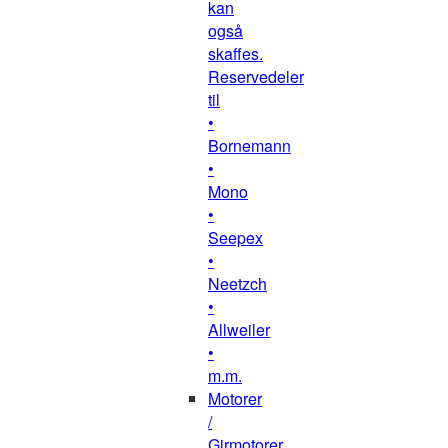
kan
også
skaffes.
Reservedeler
til
•
Bornemann
•
Mono
•
Seepex
•
Neetzch
•
Allweiler
•
m.m.
Motorer
/
Girmotorer