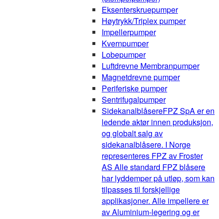
Eksenterskruepumper
Høytrykk/Triplex pumper
Impellerpumper
Kvernpumper
Lobepumper
Luftdrevne Membranpumper
Magnetdrevne pumper
Periferiske pumper
Sentrifugalpumper
Sidekanalblåsere
FPZ SpA er en
ledende aktør innen produksjon,
og globalt salg av
sidekanalblåsere. I Norge
representeres FPZ av Froster
AS Alle standard FPZ blåsere
har lyddemper på utløp, som kan
tilpasses til forskjellige
applikasjoner. Alle impellere er
av Aluminium-legering og er