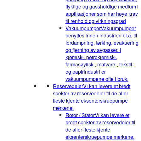
flyktige og gassholdige medium i
applikasjoner som har høye krav
til renhold og virkningsgrad
Vakuumpumper
Vakuumpumper
benyttes innen industrien bl.a. til.
fordampning, tørking, evakuering
og fjerning av avgasser. I
kjemisk-, petrokjemisk-,
farmasøytisk-, matvare-, tekstil-
og papirindustri er
vakuumpumpene ofte i bruk.
Reservedeler
Vi kan levere et bredt
spekter av reservedeler til de aller
fleste kjente eksenterskruepumpe
merkene.
Rotor / Stator
Vi kan levere et
bredt spekter av reservedeler til
de aller fleste kjente
eksenterskruepumpe merkene.