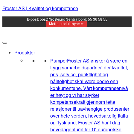
Froster AS | Kvalitet og kompetanse
E-post
:
post@froster.no
Sentralbord
:
55 36 58 55
Motta produktnyheter
Produkter
Pumper
Froster AS ønsker å være en
trygg samarbeidspartner, der kvalitet,
pris, service, punktlighet og
pålitelighet skal være bedre enn
konkurrentene. Vårt kompetansenivå
er høyt og vi har styrket
kompetansekraft gjennom tette
relasjoner til uavhengige produsenter
over hele verden, hovedsakelig Italia
og Tyskland. Froster AS har i dag
hovedagenturet for 10 europeiske