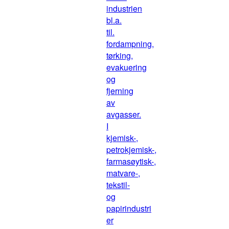
industrien
bl.a.
til.
fordampning,
tørking,
evakuering
og
fjerning
av
avgasser.
I
kjemisk-,
petrokjemisk-,
farmasøytisk-,
matvare-,
tekstil-
og
papirindustri
er