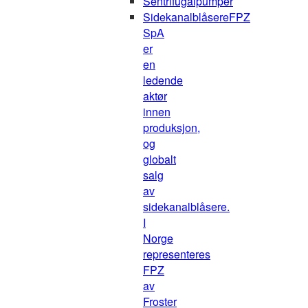
Sentrifugalpumper
Sidekanalblåsere
FPZ
SpA
er
en
ledende
aktør
innen
produksjon,
og
globalt
salg
av
sidekanalblåsere.
I
Norge
representeres
FPZ
av
Froster