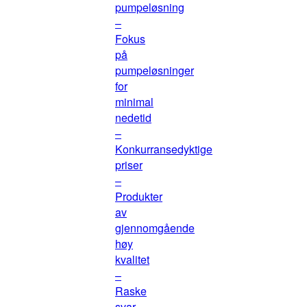
pumpeløsning
–
Fokus
på
pumpeløsninger
for
minimal
nedetid
–
Konkurransedyktige
priser
–
Produkter
av
gjennomgående
høy
kvalitet
–
Raske
svar