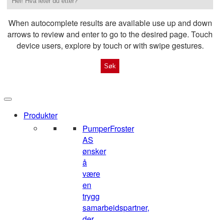
When autocomplete results are available use up and down
arrows to review and enter to go to the desired page. Touch
device users, explore by touch or with swipe gestures.
Produkter
Pumper
Froster
AS
ønsker
å
være
en
trygg
samarbeidspartner,
der