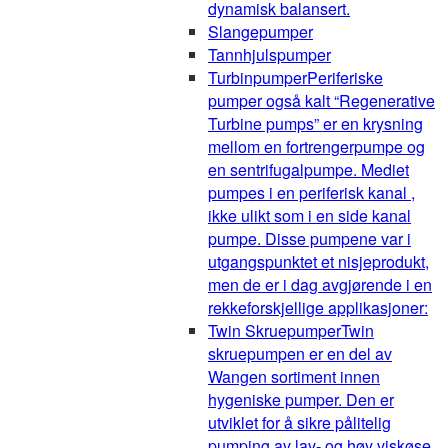
dynamisk balansert.
Slangepumper
Tannhjulspumper
Turbinpumper
Periferiske
pumper også kalt “Regenerative
Turbine pumps” er en krysning
mellom en fortrengerpumpe og
en sentrifugalpumpe. Mediet
pumpes i en periferisk kanal ,
ikke ulikt som i en side kanal
pumpe. Disse pumpene var i
utgangspunktet et nisjeprodukt,
men de er i dag avgjørende i en
rekkeforskjellige applikasjoner:
Twin Skruepumper
Twin
skruepumpen er en del av
Wangen sortiment innen
hygeniske pumper. Den er
utviklet for å sikre pålitelig
pumping av lav- og høy viskøse,