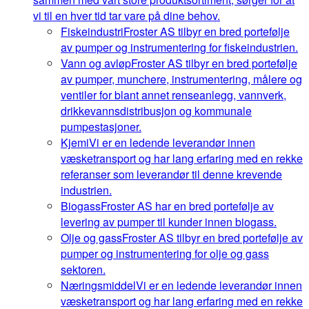
vi til en hver tid tar vare på dine behov.
Fiskeindustri
Froster AS tilbyr en bred portefølje
av pumper og instrumentering for fiskeindustrien.
Vann og avløp
Froster AS tilbyr en bred portefølje
av pumper, munchere, instrumentering, målere og
ventiler for blant annet renseanlegg, vannverk,
drikkevannsdistribusjon og kommunale
pumpestasjoner.
Kjemi
Vi er en ledende leverandør innen
væsketransport og har lang erfaring med en rekke
referanser som leverandør til denne krevende
industrien.
Biogass
Froster AS har en bred portefølje av
levering av pumper til kunder innen biogass.
Olje og gass
Froster AS tilbyr en bred portefølje av
pumper og instrumentering for olje og gass
sektoren.
Næringsmiddel
Vi er en ledende leverandør innen
væsketransport og har lang erfaring med en rekke