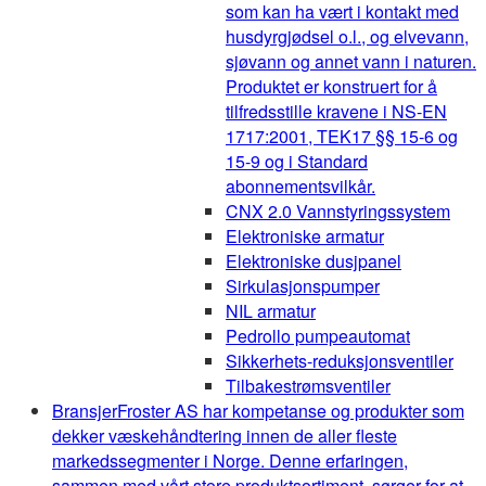
som kan ha vært i kontakt med
husdyrgjødsel o.l., og elvevann,
sjøvann og annet vann i naturen.
Produktet er konstruert for å
tilfredsstille kravene i NS-EN
1717:2001, TEK17 §§ 15-6 og
15-9 og i Standard
abonnementsvilkår.
CNX 2.0 Vannstyringssystem
Elektroniske armatur
Elektroniske dusjpanel
Sirkulasjonspumper
NIL armatur
Pedrollo pumpeautomat
Sikkerhets-reduksjonsventiler
Tilbakestrømsventiler
Bransjer
Froster AS har kompetanse og produkter som
dekker væskehåndtering innen de aller fleste
markedssegmenter i Norge. Denne erfaringen,
sammen med vårt store produktsortiment, sørger for at